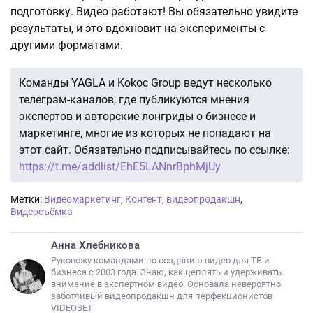
подготовку. Видео работают! Вы обязательно увидите
результаты, и это вдохновит на эксперименты с
другими форматами.
Команды YAGLA и Kokoc Group ведут несколько
телеграм-каналов, где публикуются мнения
экспертов и авторские лонгриды о бизнесе и
маркетинге, многие из которых не попадают на
этот сайт. Обязательно подписывайтесь по ссылке:
https://t.me/addlist/EhE5LANnrBphMjUy
Метки:
Видеомаркетинг
,
Контент
,
видеопродакшн
,
Видеосъёмка
Анна Хлебникова
Руковожу командами по созданию видео для ТВ и
бизнеса с 2003 года. Знаю, как цеплять и удерживать
внимание в экспертном видео. Основала невероятно
заботливый видеопродакшн для перфекционистов
VIDEOSET