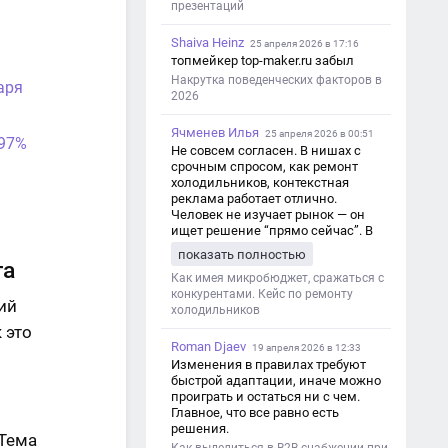
презентаций
Shaiva Heinz
25 апреля 2026 в 17:16
топмейкер top-maker.ru забыл
Накрутка поведенческих факторов в
аря
2026
Ячменев Илья
25 апреля 2026 в 00:51
 97%
Не совсем согласен. В нишах с
срочным спросом, как ремонт
холодильников, контекстная
реклама работает отлично.
Человек не изучает рынок — он
ищет решение “прямо сейчас”. В
этот момент Яндекс Директ как раз
показать полностью
и ловит самый горячий трафик,
та
тогда как SEO в таких задачах
Как имея микробюджет, сражаться с
просто не успевает.
конкурентами. Кейс по ремонту
ий
холодильников
 это
Roman Djaev
19 апреля 2026 в 12:33
Изменения в правилах требуют
быстрой адаптации, иначе можно
проиграть и остаться ни с чем.
Главное, что все равно есть
решения.
 Тема