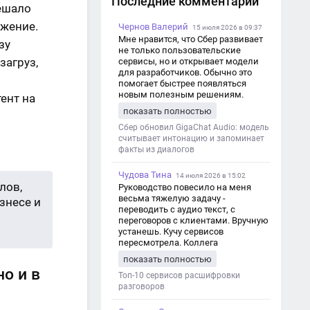
Последние комментарии
мешало
ижение.
Чернов Валерий
15 июля 2026 в 09:37
Мне нравится, что Сбер развивает
зу
не только пользовательские
загруз,
сервисы, но и открывает модели
для разработчиков. Обычно это
помогает быстрее появляться
новым полезным решениям.
ент на
показать полностью
Сбер обновил GigaChat Audio: модель
считывает интонацию и запоминает
факты из диалогов
Чудова Тина
14 июля 2026 в 15:02
лов,
Руководство повесило на меня
весьма тяжелую задачу -
знесе и
переводить с аудио текст, с
переговоров с клиентами. Вручную
устанешь. Кучу сервисов
пересмотрела. Коллега
посоветовал Speech2Text. Весьма
показать полностью
хорошо переводит. Мало
но и в
редактировать по итогу. Советую.
Топ-10 сервисов расшифровки
разговоров