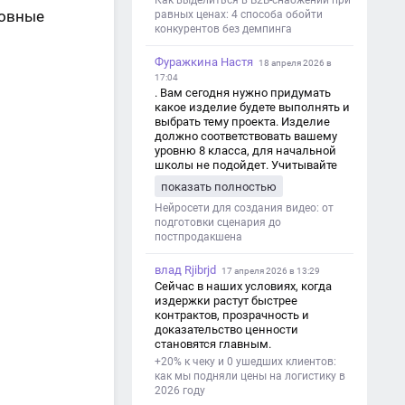
Как выделиться в B2B-снабжении при
новные
равных ценах: 4 способа обойти
конкурентов без демпинга
Фуражкина Настя
18 апреля 2026 в
17:04
. Вам сегодня нужно придумать
какое изделие будете выполнять и
выбрать тему проекта. Изделие
должно соответствовать вашему
уровню 8 класса, для начальной
школы не подойдет. Учитывайте
это. Оценка будет зависеть от
показать полностью
уровня работы. Структура проекта 1.
Титульный лист - Название школы.
Нейросети для создания видео: от
- Тип работы: «Проектная работа». -
подготовки сценария до
Тема проекта. - Кто выполнил:
постпродакшена
ФИО, класс. - Кто проверил: ФИО,
должность учителя. - Город, год. 2.
влад Rjibrjd
17 апреля 2026 в 13:29
Введение - Актуальность темы
Сейчас в наших условиях, когда
(почему это важно). - Цель и
издержки растут быстрее
задачи проекта. - Объект и предмет
контрактов, прозрачность и
исследования. - Методы работы. 3.
доказательство ценности
Основная часть - Теоретическая
становятся главным.
глава: что известно по теме,
+20% к чеку и 0 ушедших клиентов:
основные понятия. - Практическая
как мы подняли цены на логистику в
глава: что сделано (исследование,
2026 году
опрос, создание изделия и т. д.). -