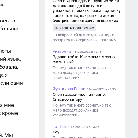
Genmo.AI как одну из лучших сетей
за
для роликов до 6 секунд и
упоминает лимиты через подписку
Turbo. Помню, как раньше искал
ось то
быстрые генераторы для коротких
роликов — интересно увидеть
показать полностью
 больше
такой обзор именно с акцентом на
ограничения и подпись. Image V2
10 нейросетей для создания видео:
обзор лучших сервисов и программ
листы
Анатолий
18 мая 2026 в 15:13
Здравствуйте. Как с вами можно
ий язык.
связаться?
бовала,
Почему так много звонят, но так
мало доходят до клиники
а я
косметологии?
если сами
Фунтикова Елена
16 мая 2026 в 21:35
Очень доходчиво написано.
Спасибо автору
да мне
Почему так много звонят, но так
мало доходят до клиники
в кроме
косметологии?
Тот Петя
15 мая 2026 в 14:36
Вау
й. Мы