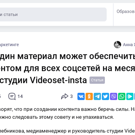
Образов
аркетинге
Анна 
один материал может обеспечит
нтом для всех соцсетей на меся
студии Videoset-insta
Статья
5
14
3
ворят, что при создании контента важно беречь силы. Н
ожно следовать этому совету и не упахиваться.
лебникова, медиаменеджер и руководитель студии Vide