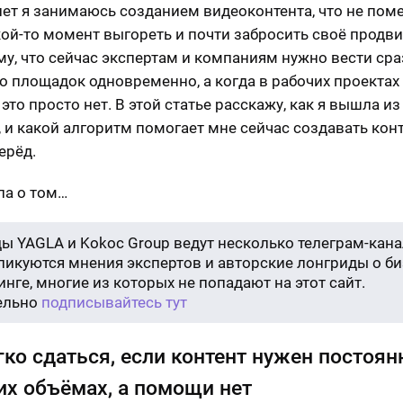
0 лет я занимаюсь созданием видеоконтента, что не по
кой-то момент выгореть и почти забросить своё продв
му, что сейчас экспертам и компаниям нужно вести сра
о площадок одновременно, а когда в рабочих проектах 
 это просто нет. В этой статье расскажу, как я вышла из
, и какой алгоритм помогает мне сейчас создавать конт
ерёд.
ла о том…
ы YAGLA и Kokoc Group ведут несколько телеграм-кана
бликуются мнения экспертов и авторские лонгриды о би
нге, многие из которых не попадают на этот сайт.
ельно
подписывайтесь тут
гко сдаться, если контент нужен постоян
х объёмах, а помощи нет