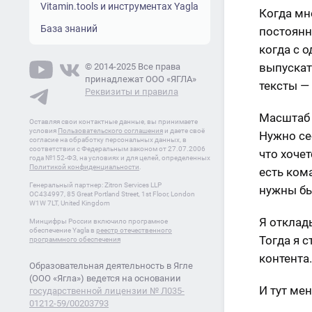
Vitamin.tools и инструментах Yagla
Когда мн
База знаний
постоянн
когда с 
выпускат
© 2014-2025 Все права
принадлежат ООО «ЯГЛА»
тексты — 
Реквизиты и правила
Масштаб 
Оставляя свои контактные данные, вы принимаете
условия
Пользовательского соглашения
и даете своё
Нужно се
согласие на обработку персональных данных, в
соответствии с Федеральным законом от 27.07.2006
что хоче
года №152-ФЗ, на условиях и для целей, определенных
Политикой конфиденциальности
.
есть ком
Генеральный партнер: Zitron Services LLP
нужны бы
OC434997, 85 Great Portland Street, 1st Floor, London
W1W 7LT, United Kingdom
Я отклад
Минцифры России включило програмное
обеспечение Yagla в
реестр отечественного
Тогда я 
программного обеспечения
контента
Образовательная деятельность в Ягле
(ООО «Ягла») ведется на основании
И тут ме
государственной лицензии № Л035-
01212-59/00203793