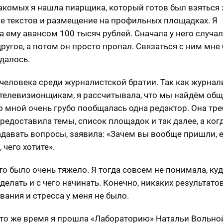
акомых я нашла пиарщика, который готов был взяться 
е текстов и размещение на профильных площадках. Я
а ему авансом 100 тысяч рублей. Сначала у него случал
 другое, а потом он просто пропал. Связаться с ним мне
удалось.
 человека среди журналистской братии. Так как журна
 телевизионщикам, я рассчитывала, что мы найдём общ
Со мной очень грубо пообщалась одна редактор. Она тре
предоставила темы, список площадок и так далее, а когд
адавать вопросы, заявила: «Зачем вы вообще пришли, 
, чего хотите».
это было очень тяжело. Я тогда совсем не понимала, ку
 делать и с чего начинать. Конечно, никаких результато
вания и стресса у меня не было.
 это же время я прошла «Лабораторию» Натальи Вольно