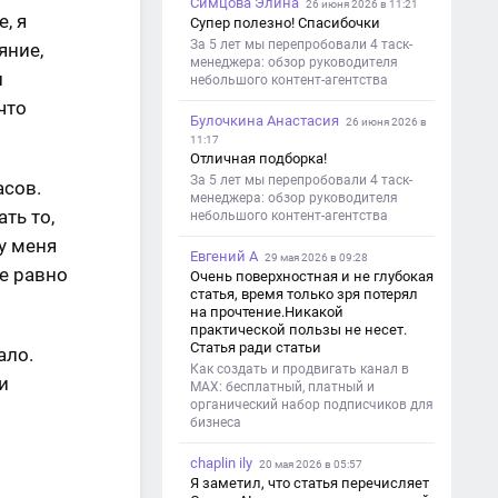
Симцова Элина
26 июня 2026 в 11:21
, я
Супер полезно! Спасибочки
За 5 лет мы перепробовали 4 таск-
яние,
менеджера: обзор руководителя
и
небольшого контент-агентства
что
Булочкина Анастасия
26 июня 2026 в
11:17
Отличная подборка!
За 5 лет мы перепробовали 4 таск-
асов.
менеджера: обзор руководителя
ть то,
небольшого контент-агентства
 у меня
Евгений А
29 мая 2026 в 09:28
се равно
Очень поверхностная и не глубокая
статья, время только зря потерял
на прочтение.Никакой
практической пользы не несет.
Статья ради статьи
ало.
Как создать и продвигать канал в
и
MAX: бесплатный, платный и
органический набор подписчиков для
бизнеса
chaplin ily
20 мая 2026 в 05:57
Я заметил, что статья перечисляет