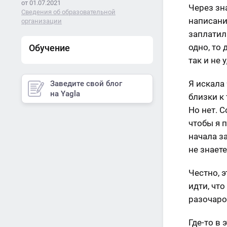
от 01.07.2021
Через зн
Сведения об образовательной
написани
организации
заплатил
одно, то
Обучение
так и не 
Я искала
Заведите свой блог
на Yagla
близки к
Но нет. 
чтобы я 
начала з
не знаете
Честно, 
идти, что
разочаро
Где-то в