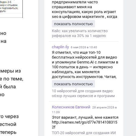
предприниматели часто
спрашивают меня на
консультациях, какую роль играет
seo в цифровом маркетинге , когда
мы только знакомимся и
показать полностью
обсуждаем их проект:
https://aseotop.com/kakuyu-rol-igraet-
Кейс: как увеличить количество
жно
seo-v-czifrovom-marketinge/
рефералов на 30% за 1 неделю
 на
chaplin ily
6 мая 2026 в 10:40
Я отметил, что ище топ-10
бесплатных нейросетей для видео
и упомянули Genmo.AI с лимитом в
100 попыток в день — интересно
имеры из
наблюдать, как меняется
доступность инструментов. Читая,
 по теме,
вспомнил прошлые эксперименты
показать полностью
й была
с короткими клипами в телеграм-
каналах YAGLA и Kokoc Group. Flux 2
10 нейросетей для создания видео:
но
обзор лучших сервисов и программ
Колесников Евгений
28 апреля 2026 в
11:09
то через
Этот вариант, лучший, мне кажется
http://earnex.net/go/d77e7814108315
местной
2f
 теперь
ТОП-20 нейросетей для создания ИИ