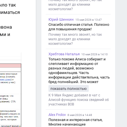
Почему так много звонят, но так
ыло так
мало доходят до клиники
косметологии?
аниматься
Юрий Шинкин
15 мая 2026 в 13:47
Спасибо отличная статья. Полезно
звона
для повышения продаж!
ями и
Почему так много звонят, но так
мало доходят до клиники
косметологии?
Хребтова Наталья
10 мая 2026 в 14:10
Только похоже Алиса собирает и
слепливает информацию от
разных людей, возможно
однофамильцев. Часть
информации действительна, часть
бред полнейший. Это может
привести к путанице и
показать полностью
дезинформации
К 9 Мая Яндекс добавил в чат с
Алисой функцию поиска сведений об
участниках ВОВ
Alex Frolov
8 мая 2026 в 14:48
Полезная и интересная статья,
Многие начинающие