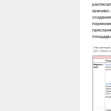
расписали
красиво, 
создание
пореком
прислали
площадка