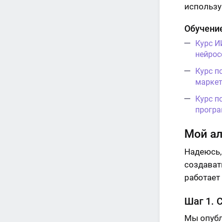
использу
Обучение
Курс И
нейрос
Курс п
маркет
Курс п
програ
Мой ал
Надеюсь,
создавать
работает
Шаг 1. 
Мы опуб