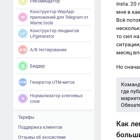
Рекомендатор
insta. 2
мне в ка
Конструктор WepApp-
приложений для Telegram от
Всё пото
Wame.tools
нескольк
Конструктор лендингов
то сил на
LPgenerator
ситуации
A/B тестирование
месяц вп
Биддер
Но снача
Генератор UTM-меток
Команд
где пу
Нормализатор ключевых
маркети
слов
Обязат
Тарифы
Как ле
Поддержка клиентов
больши
Отзывы об экосистеме