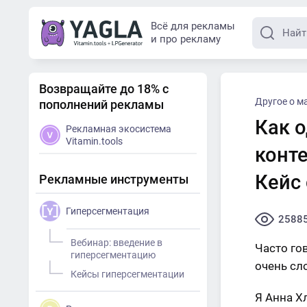
Всё для рекламы
и про рекламу
Возвращайте до 18% с
Другое о м
пополнений рекламы
Как 
Рекламная экосистема
Vitamin.tools
конте
Кейс 
Рекламные инструменты
Гиперсегментация
2588
Вебинар: введение в
Часто го
гиперсегментацию
очень сл
Кейсы гиперсегментации
Я Анна Х