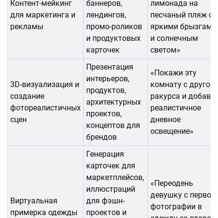
Контент-мейкинг
баннеров,
лимонада на
для маркетинга и
лендингов,
песчаный пляж с
рекламы
промо-роликов
яркими брызгами
и продуктовых
и солнечным
карточек
светом»
Презентация
«Покажи эту
интерьеров,
3D-визуализация и
комнату с другого
продуктов,
создание
ракурса и добавь
архитектурных
фотореалистичных
реалистичное
проектов,
сцен
дневное
концептов для
освещение»
брендов
Генерация
карточек для
маркетплейсов,
«Переодень
иллюстраций
девушку с первой
Виртуальная
для фэшн-
фотографии в
примерка одежды
проектов и