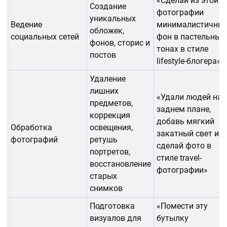
«Сделай из этой
Создание
фотографии
уникальных
Ведение
минималистичны
обложек,
социальных сетей
фон в пастельных
фонов, сторис и
тонах в стиле
постов
lifestyle-блогера»
Удаление
лишних
«Удали людей на
предметов,
заднем плане,
коррекция
добавь мягкий
Обработка
освещения,
закатный свет и
фотографий
ретушь
сделай фото в
портретов,
стиле travel-
восстановление
фотографии»
старых
снимков
Подготовка
«Помести эту
визуалов для
бутылку