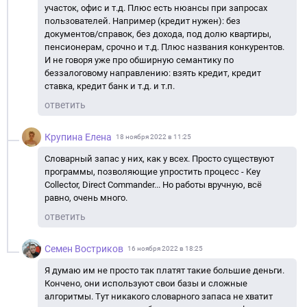
участок, офис и т.д. Плюс есть нюансы при запросах
пользователей. Например (кредит нужен): без
документов/справок, без дохода, под долю квартиры,
пенсионерам, срочно и т.д. Плюс названия конкурентов.
И не говоря уже про обширную семантику по
беззалоговому направлению: взять кредит, кредит
ставка, кредит банк и т.д. и т.п.
ответить
Крупина Елена
18 ноября 2022 в 11:25
Словарный запас у них, как у всех. Просто существуют
программы, позволяющие упростить процесс - Key
Collector, Direct Commander... Но работы вручную, всё
равно, очень много.
ответить
Семен Востриков
16 ноября 2022 в 18:25
Я думаю им не просто так платят такие большие деньги.
Кончено, они используют свои базы и сложные
алгоритмы. Тут никакого словарного запаса не хватит