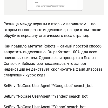
Разница между первым и вторым вариантом — во
втором вы запретите индексацию, но при этом также
обрубите передачу статического веса страниц.
Как правило, метатег Robots — самый простой способ
запретить индексацию. Он работает 100% для всех
поисковых систем. Однако если проверка в Search
Console и Вебмастере показывает, что запрет
индексации не действует, скопируйте в файл .htaccess
следующий кусок кода:
SetEnvIfNoCase User-Agent "^Googlebot" search_bot
SetEnvIfNoCase User-Agent "^Yandex" search_bot
SetEnvIfNoCase User-Agent "^Yahoo" search_bot