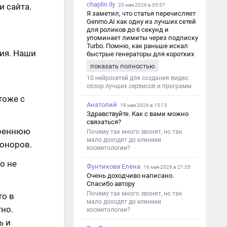
chaplin ily
и сайта.
20 мая 2026 в 05:57
Я заметил, что статья перечисляет
Genmo.AI как одну из лучших сетей
для роликов до 6 секунд и
упоминает лимиты через подписку
Turbo. Помню, как раньше искал
ция. Наши
быстрые генераторы для коротких
роликов — интересно увидеть
показать полностью
такой обзор именно с акцентом на
ограничения и подпись. Image V2
10 нейросетей для создания видео:
обзор лучших сервисов и программ
тоже с
Анатолий
18 мая 2026 в 15:13
Здравствуйте. Как с вами можно
связаться?
треннюю
Почему так много звонят, но так
мало доходят до клиники
доноров.
косметологии?
о не
Фунтикова Елена
16 мая 2026 в 21:35
Очень доходчиво написано.
Спасибо автору
Почему так много звонят, но так
то в
мало доходят до клиники
но.
косметологии?
ь и