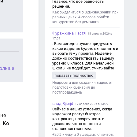
ой
Главное, что все равно есть
решения.
Как выделиться в B2B-снабжении при
равных ценах: 4 способа обойти
конкурентов без демпинга
Фуражкина Настя
18 апреля 2026 в
17:04
. Вам сегодня нужно придумать
какое изделие будете выполнять и
выбрать тему проекта. Изделие
должно соответствовать вашему
уровню 8 класса, для начальной
больше
школы не подойдет. Учитывайте
это. Оценка будет зависеть от
показать полностью
уровня работы. Структура проекта 1.
Титульный лист - Название школы.
Нейросети для создания видео: от
- Тип работы: «Проектная работа». -
подготовки сценария до
Тема проекта. - Кто выполнил:
постпродакшена
ФИО, класс. - Кто проверил: ФИО,
должность учителя. - Город, год. 2.
влад Rjibrjd
17 апреля 2026 в 13:29
Введение - Актуальность темы
Сейчас в наших условиях, когда
(почему это важно). - Цель и
издержки растут быстрее
вне
задачи проекта. - Объект и предмет
контрактов, прозрачность и
исследования. - Методы работы. 3.
. Ко
доказательство ценности
Основная часть - Теоретическая
становятся главным.
глава: что известно по теме,
+20% к чеку и 0 ушедших клиентов:
основные понятия. - Практическая