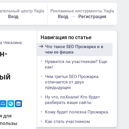
ательный центр Yagla
Рекламные инструменты Yagla
Вход
Вход
Регистрация
Навигация по статье
а Чекалина
Что такое SEO Прожарка и в
н-
чем ее фишка
Нравится ли участникам? Еще
как!
вый
Чем третья SEO Прожарка
отличается от двух
предыдущих
Ну что, поХнали! Кто будет
разбирать ваши сайты
Кому будет полезна Прожарка
я для
Как стать участником
 пользы
Прожарки