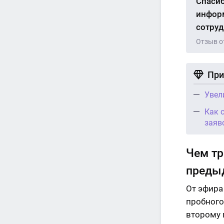
Спасиб
информ
сотруд
Отзыв о
При
Увел
Как 
заяв
Чем тр
преды
От эфира
пробного
второму 