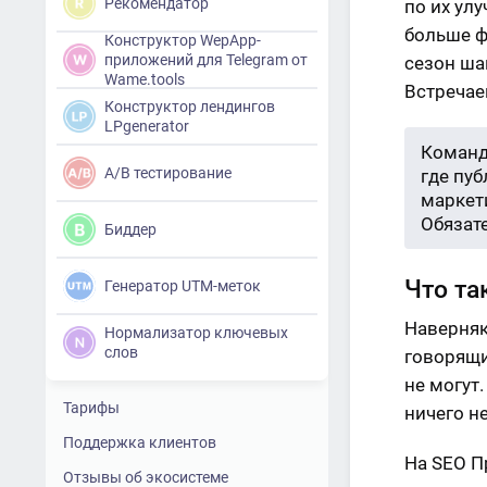
Рекомендатор
по их ул
больше ф
Конструктор WepApp-
приложений для Telegram от
сезон ша
Wame.tools
Встреча
Конструктор лендингов
LPgenerator
Команд
A/B тестирование
где пу
маркети
Обязат
Биддер
Что та
Генератор UTM-меток
Наверняк
Нормализатор ключевых
слов
говорящи
не могут
Тарифы
ничего не
Поддержка клиентов
На SEO П
Отзывы об экосистеме