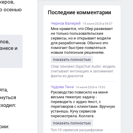
керов,
то осенью
Последние комментарии
Чернов Валерий
15 июля 2026 в 09:37
Мне нравится, что Сбер развивает
не только пользовательские
сервисы, но и открывает модели
лов,
для разработчиков. Обычно это
знесе и
помогает быстрее появляться
новым полезным решениям.
показать полностью
Сбер обновил GigaChat Audio: модель
считывает интонацию и запоминает
факты из диалогов
Чудова Тина
14 июля 2026 в 15:02
та,
Руководство повесило на меня
бнуться
весьма тяжелую задачу -
переводить с аудио текст, с
сходил:
переговоров с клиентами. Вручную
устанешь. Кучу сервисов
пересмотрела. Коллега
посоветовал Speech2Text. Весьма
показать полностью
хорошо переводит. Мало
рии:
редактировать по итогу. Советую.
Топ-10 сервисов расшифровки