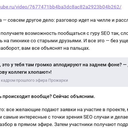
rutube.ru/video/7677471bb4ba3dc8ac82a2923b04b262/
 — совсем другое дело: разговор идет на чилле и расс
 получаете возможность пообщаться с гуру SEO так, сл
ь на пикнике со старыми друзьями. И все это — без ущ
наоборот, вам все объяснят на пальцах.
 это у тебя там громко аплодируют на заднем фоне? — 
ву коллеги хлопают»!
а кадром прошлого эфира Прожарки
ь происходит вообще? Сейчас объясним.
то: все желающие подают заявки на участие в проекте,
 самые интересные с точки зрения SEO случаи и дела
азбор в прямом эфире. Затем участники получают под