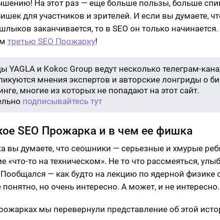
учшению! На этот раз — еще больше пользы, больше спи
ишек для участников и зрителей. И если вы думаете, ч
шлыков заканчивается, то в SEO он только начинается.
ем
третью SEO Прожарку
!
ы YAGLA и Kokoc Group ведут несколько телеграм-кана
бликуются мнения экспертов и авторские лонгриды о би
нге, многие из которых не попадают на этот сайт.
ельно
подписывайтесь тут
кое SEO Прожарка и в чем ее фишка
а вы думаете, что сеошники — серьезные и хмурые ребя
е «что-то на техническом». Не то что рассмеяться, улы
. Пообщался — как будто на лекцию по ядерной физике 
 понятно, но очень интересно. А может, и не интересно.
рожарках мы перевернули представление об этой исто