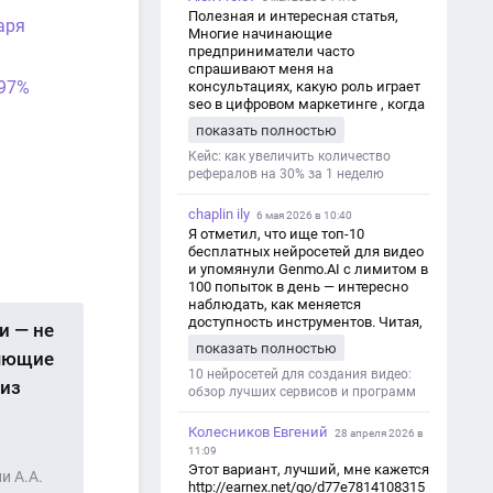
Полезная и интересная статья,
аря
Многие начинающие
предприниматели часто
спрашивают меня на
 97%
консультациях, какую роль играет
seo в цифровом маркетинге , когда
мы только знакомимся и
показать полностью
обсуждаем их проект:
https://aseotop.com/kakuyu-rol-igraet-
Кейс: как увеличить количество
seo-v-czifrovom-marketinge/
рефералов на 30% за 1 неделю
chaplin ily
6 мая 2026 в 10:40
Я отметил, что ище топ-10
бесплатных нейросетей для видео
и упомянули Genmo.AI с лимитом в
100 попыток в день — интересно
наблюдать, как меняется
доступность инструментов. Читая,
и — не
вспомнил прошлые эксперименты
показать полностью
ияющие
с короткими клипами в телеграм-
каналах YAGLA и Kokoc Group. Flux 2
10 нейросетей для создания видео:
 из
обзор лучших сервисов и программ
Колесников Евгений
28 апреля 2026 в
11:09
Этот вариант, лучший, мне кажется
и А.А.
http://earnex.net/go/d77e7814108315