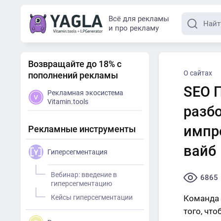
Всё для рекламы
и про рекламу
Возвращайте до 18% с
О сайтах
пополнений рекламы
SEO 
Рекламная экосистема
Vitamin.tools
разбо
импр
Рекламные инструменты
вайб
Гиперсегментация
Вебинар: введение в
6865
гиперсегментацию
Кейсы гиперсегментации
Команда
того, чт