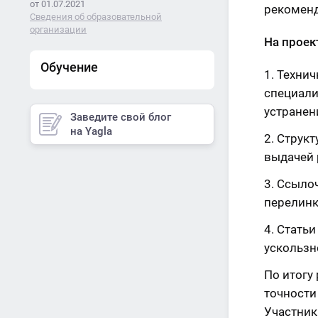
от 01.07.2021
рекоменд
Сведения об образовательной
организации
На проек
Обучение
Технич
специали
устранен
Заведите свой блог
на Yagla
Структ
выдачей 
Ссылоч
перелинк
Статьи
ускользн
По итогу
точности
Участник