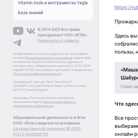
Vitamin.tools и инструментах Yagla
https://
База знаний
Прожарка
© 2014-2025 Все права
принадлежат ООО «ЯГЛА»
Здесь вы
Реквизиты и правила
собралис
пользы, 
Оставляя свои контактные данные, вы принимаете
условия
Пользовательского соглашения
и даете своё
согласие на обработку персональных данных, в
соответствии с Федеральным законом от 27.07.2006
«Маша,
года №152-ФЗ, на условиях и для целей, определенных
Политикой конфиденциальности
.
Шабуро
Генеральный партнер: Zitron Services LLP
OC434997, 85 Great Portland Street, 1st Floor, London
Голос з
W1W 7LT, United Kingdom
Минцифры России включило програмное
обеспечение Yagla в
реестр отечественного
Что здес
программного обеспечения
Все прос
Образовательная деятельность в Ягле
(ООО «Ягла») ведется на основании
выбираем
государственной лицензии № Л035-
онлайн-р
01212-59/00203793