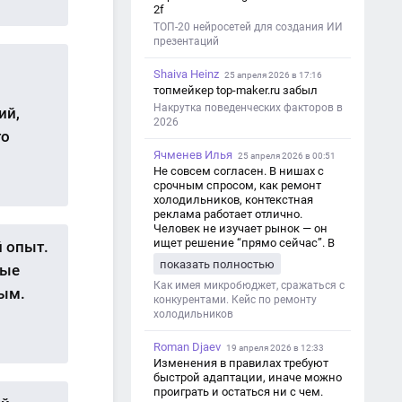
2f
ТОП-20 нейросетей для создания ИИ
презентаций
Shaiva Heinz
25 апреля 2026 в 17:16
топмейкер top-maker.ru забыл
Накрутка поведенческих факторов в
ий,
2026
то
Ячменев Илья
25 апреля 2026 в 00:51
Не совсем согласен. В нишах с
срочным спросом, как ремонт
холодильников, контекстная
реклама работает отлично.
Человек не изучает рынок — он
ищет решение “прямо сейчас”. В
 опыт.
этот момент Яндекс Директ как раз
показать полностью
бые
и ловит самый горячий трафик,
тогда как SEO в таких задачах
Как имея микробюджет, сражаться с
ным.
просто не успевает.
конкурентами. Кейс по ремонту
холодильников
Roman Djaev
19 апреля 2026 в 12:33
Изменения в правилах требуют
быстрой адаптации, иначе можно
проиграть и остаться ни с чем.