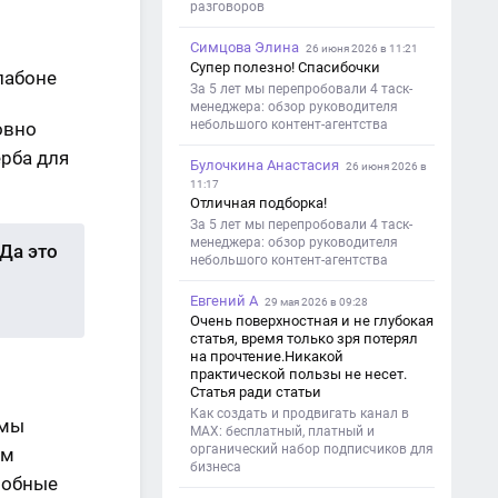
разговоров
Симцова Элина
26 июня 2026 в 11:21
Супер полезно! Спасибочки
лабоне
За 5 лет мы перепробовали 4 таск-
менеджера: обзор руководителя
небольшого контент-агентства
овно
ерба для
Булочкина Анастасия
26 июня 2026 в
11:17
Отличная подборка!
За 5 лет мы перепробовали 4 таск-
менеджера: обзор руководителя
Да это
небольшого контент-агентства
Евгений А
29 мая 2026 в 09:28
Очень поверхностная и не глубокая
статья, время только зря потерял
на прочтение.Никакой
практической пользы не несет.
Статья ради статьи
Как создать и продвигать канал в
 мы
MAX: бесплатный, платный и
органический набор подписчиков для
ем
бизнеса
робные