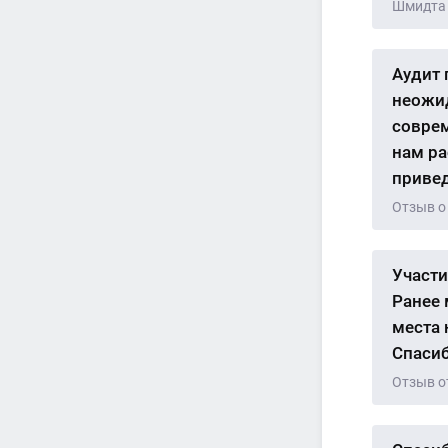
Шмидта
Аудит 
неожид
соврем
нам ра
привед
Отзыв о
Участи
Ранее 
места 
Спасиб
Отзыв о