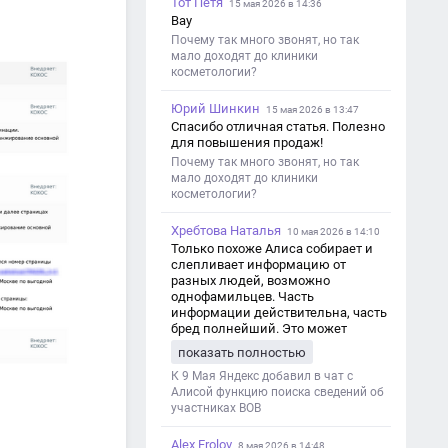
Тот Петя
15 мая 2026 в 14:36
Вау
Почему так много звонят, но так
мало доходят до клиники
косметологии?
Юрий Шинкин
15 мая 2026 в 13:47
Спасибо отличная статья. Полезно
для повышения продаж!
Почему так много звонят, но так
мало доходят до клиники
косметологии?
Хребтова Наталья
10 мая 2026 в 14:10
Только похоже Алиса собирает и
слепливает информацию от
разных людей, возможно
однофамильцев. Часть
информации действительна, часть
бред полнейший. Это может
привести к путанице и
показать полностью
дезинформации
К 9 Мая Яндекс добавил в чат с
Алисой функцию поиска сведений об
участниках ВОВ
Alex Frolov
8 мая 2026 в 14:48