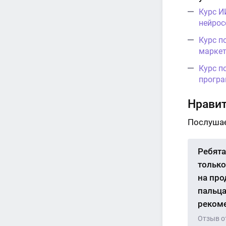
Курс И
нейрос
Курс п
маркет
Курс п
програ
Нравит
Послушае
Ребята
только
на про
пальца
рекоме
Отзыв о