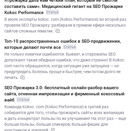
«Прожарка дала нам четкий план, который не смогли
составить сами». Медицинский гигант на SEO Прожарке
Kokoc Performance
Статья
В июле эксперты kokoc. com (Kokoc Performance) во второй раз
провели SEO Прожарку: разбирали в прямом эфире несколько
сайтов сложных тематик.
Топ-10 распространенных ошибок в SEO-продвижении,
которые делают почти все
Статья
Не только новички ошибаются: бывает, и старожилы SEO
допускают такие обидные ошибки, что даже странно! В Kokoc.
com часто обращаются, когда ситуация уже запущена — но
предупредить болезнь проще и быстрее, чем потом долго ее
лечить.
SEO Прожарка 3.0: бесплатный онлайн-разбор вашего
сайта, огненная импровизация и фирменный кокосовый
вайб
Статья
Команда Kokoc. com (Kokoc Performance) в третий раз
собирается для того, чтобы прожарить сайты всех желающих
и дать концентрат пользы по их улучшению! На этот раз — еще
больше пользы, больше спикеров, больше фишек для
участников и зрителей.