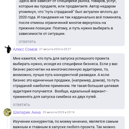
Здесь всё зависит от специфики рынка, товаров, услуг,
которые вы продаете, или продвигаете. Автор недаром
упомянул, что "путь страданий" был актуален вплоть до
2020 года. И пандемия не так кардинально всё поменяла,
после отмены ограничений многое вернулось на
прежние позиции. Поэтому, и путь нужно выбирать в
зависимости от ситуации.
ответить
Алекс Сомов
27 августа 2023 в 05:27
Мне кажется, что путь для запуска успешного проекта
выбирать нужно, исходя из специфики бизнеса. Если у вас
бизнес рассчитан на многочисленную аудиторию, то,
возможно, лучше путь конкурентной разведки. А если
бизнес это единичные продажи, (например, домов), то путь
страданий наиболее применим. Не такая большая целевая
аудитория получается. Вообще, идеальный вариант -
применять для запуска симбиоз из двух путей.
ответить
Шапарик Анна
25 августа 2023 в 20:16
Изучение конкурентов, по моему мнению, является самым
важным и главным в запуске любого проэкта. Так можно