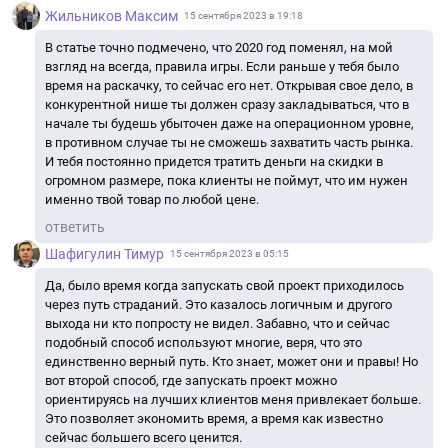
Жильников Максим
15 сентября 2023 в 19:18
В статье точно подмечено, что 2020 год поменял, на мой
взгляд на всегда, правила игры. Если раньше у тебя было
время на раскачку, то сейчас его нет. Открывая свое дело, в
конкурентной нише ты должен сразу закладываться, что в
начале ты будешь убыточен даже на операционном уровне,
в противном случае ты не сможешь захватить часть рынка.
И тебя постоянно придется тратить деньги на скидки в
огромном размере, пока клиенты не поймут, что им нужен
именно твой товар по любой цене.
ответить
Шафигулин Тимур
15 сентября 2023 в 05:15
Да, было время когда запускать свой проект приходилось
через путь страданий. Это казалось логичным и другого
выхода ни кто попросту не видел. Забавно, что и сейчас
подобный способ используют многие, веря, что это
единственно верный путь. Кто знает, может они и правы! Но
вот второй способ, где запускать проект можно
ориентируясь на лучших клиентов меня привлекает больше.
Это позволяет экономить время, а время как известно
сейчас большего всего ценится.