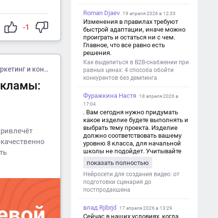
Roman Djaev
19 апреля 2026 в 12:33
Изменения в правилах требуют
-1
быстрой адаптации, иначе можно
проиграть и остаться ни с чем.
Главное, что все равно есть
решения.
Как выделиться в B2B-снабжении при
тинг и контент
равных ценах: 4 способа обойти
конкурентов без демпинга
екламы:
Фуражкина Настя
18 апреля 2026 в
17:04
. Вам сегодня нужно придумать
какое изделие будете выполнять и
выбрать тему проекта. Изделие
привлечёт
должно соответствовать вашему
 качественно
уровню 8 класса, для начальной
школы не подойдет. Учитывайте
ть
это. Оценка будет зависеть от
показать полностью
уровня работы. Структура проекта 1.
Титульный лист - Название школы.
Нейросети для создания видео: от
- Тип работы: «Проектная работа». -
подготовки сценария до
Тема проекта. - Кто выполнил:
постпродакшена
ФИО, класс. - Кто проверил: ФИО,
должность учителя. - Город, год. 2.
влад Rjibrjd
17 апреля 2026 в 13:29
Введение - Актуальность темы
Сейчас в наших условиях, когда