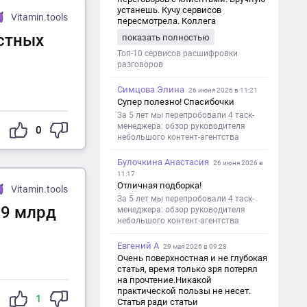
устанешь. Кучу сервисов
Vitamin.tools
пересмотрела. Коллега
посоветовал Speech2Text. Весьма
естных
показать полностью
хорошо переводит. Мало
редактировать по итогу. Советую.
Топ-10 сервисов расшифровки
разговоров
Симцова Элина
26 июня 2026 в 11:21
Супер полезно! Спасибочки
За 5 лет мы перепробовали 4 таск-
менеджера: обзор руководителя
0
небольшого контент-агентства
Булочкина Анастасия
26 июня 2026 в
11:17
Отличная подборка!
Vitamin.tools
За 5 лет мы перепробовали 4 таск-
39 млрд
менеджера: обзор руководителя
небольшого контент-агентства
Евгений А
29 мая 2026 в 09:28
Очень поверхностная и не глубокая
статья, время только зря потерял
на прочтение.Никакой
практической пользы не несет.
1
Статья ради статьи