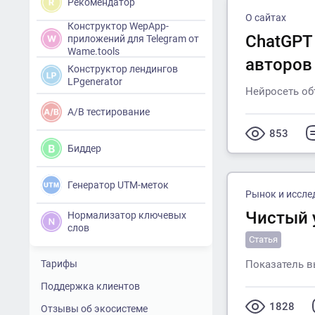
Рекомендатор
О сайтах
Конструктор WepApp-
ChatGPT
приложений для Telegram от
Wame.tools
авторов
Конструктор лендингов
LPgenerator
Нейросеть об
A/B тестирование
853
Биддер
Генератор UTM-меток
Рынок и иссле
Чистый 
Нормализатор ключевых
слов
Статья
Тарифы
Показатель вы
Поддержка клиентов
1828
Отзывы об экосистеме