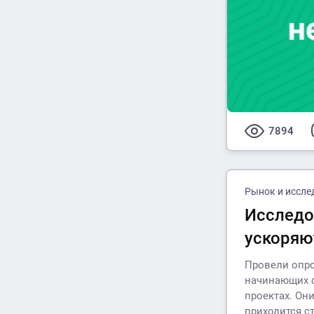
7894
Рынок и иссле
Исследо
ускоряю
Провели опро
начинающих с
проектах. Он
приходится с