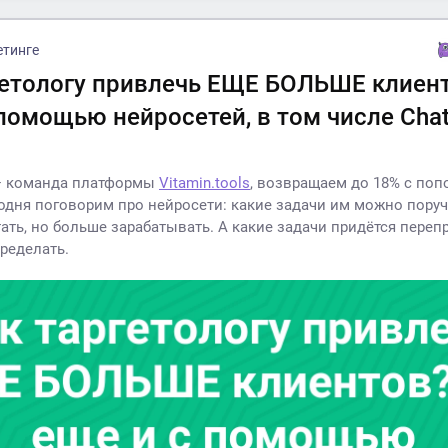
етинге
гетологу привлечь ЕЩЕ БОЛЬШЕ клиен
 помощью нейросетей, в том числе Cha
— команда платформы
Vitamin.tools
, возвращаем до 18% с по
одня поговорим про нейросети: какие задачи им можно поруч
ать, но больше зарабатывать. А какие задачи придётся перепр
ределать.