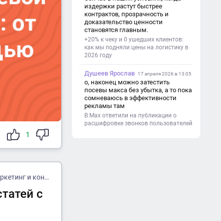
(почему это важно). - Цель и
издержки растут быстрее
задачи проекта. - Объект и предмет
контрактов, прозрачность и
исследования. - Методы работы. 3.
доказательство ценности
Основная часть - Теоретическая
становятся главным.
глава: что известно по теме,
+20% к чеку и 0 ушедших клиентов:
основные понятия. - Практическая
как мы подняли цены на логистику в
глава: что сделано (исследование,
2026 году
опрос, создание изделия и т. д.). -
Анализ результатов. 4.
Душеев Ярослав
Заключение - Краткие выводы по
17 апреля 2026 в 13:05
проекту. - Достигнута ли цель. -
о, наконец можно затестить
Практическая значимость работы.
посевы макса без убытка, а то пока
5. Список литературы Перечень
сомневаюсь в эффективности
использованных книг, статей,
рекламы там
сайтов. 6. Приложения (по
В Max ответили на публикации о
необходимости) Таблицы,
расшифровке звонков пользователей
фотографии, схемы, анкеты.
1
тинг и контент
татей с