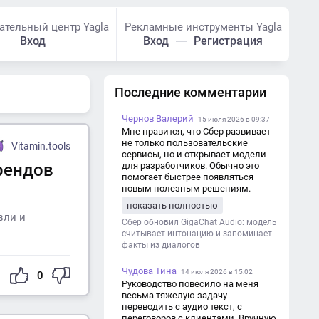
ательный центр Yagla
Рекламные инструменты Yagla
Вход
Вход
Регистрация
Последние комментарии
Чернов Валерий
15 июля 2026 в 09:37
Мне нравится, что Сбер развивает
не только пользовательские
Vitamin.tools
сервисы, но и открывает модели
рендов
для разработчиков. Обычно это
помогает быстрее появляться
новым полезным решениям.
показать полностью
вли и
Сбер обновил GigaChat Audio: модель
считывает интонацию и запоминает
факты из диалогов
Чудова Тина
14 июля 2026 в 15:02
0
Руководство повесило на меня
весьма тяжелую задачу -
переводить с аудио текст, с
переговоров с клиентами. Вручную