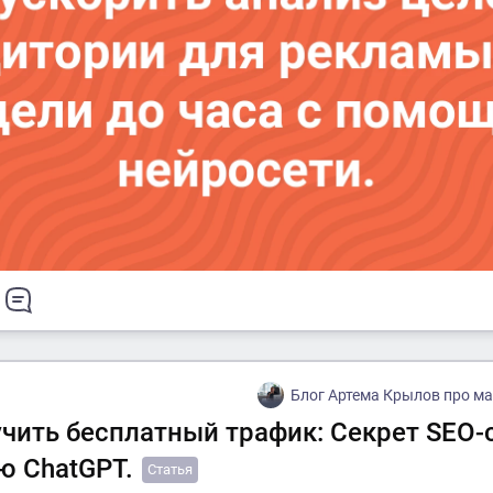
Блог Артема Крылов про марке
учить бесплатный трафик: Секрет SEO-с
 ChatGPT.
Статья