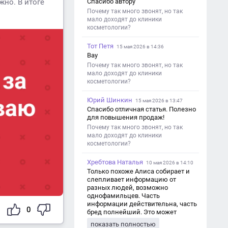
жно. В итоге
Спасибо автору
Почему так много звонят, но так
мало доходят до клиники
косметологии?
Тот Петя
15 мая 2026 в 14:36
Вау
Почему так много звонят, но так
мало доходят до клиники
косметологии?
Юрий Шинкин
15 мая 2026 в 13:47
Спасибо отличная статья. Полезно
для повышения продаж!
Почему так много звонят, но так
мало доходят до клиники
косметологии?
Хребтова Наталья
10 мая 2026 в 14:10
Только похоже Алиса собирает и
слепливает информацию от
разных людей, возможно
однофамильцев. Часть
информации действительна, часть
0
бред полнейший. Это может
привести к путанице и
показать полностью