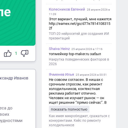
Колесников Евгений
28 апреля 2026 в
11:09
Этот вариант, лучший, мне кажется
http://earnex.net/go/d77e7814108315
2f
ТОП-20 нейросетей для создания ИИ
презентаций
Shaiva Heinz
25 апреля 2026 в 17:16
1
топмейкер top-maker.ru забыл
Накрутка поведенческих факторов в
2026
Ячменев Илья
25 апреля 2026 в 00:51
ксандр Иванов
Не совсем согласен. В нишах с
срочным спросом, как ремонт
холодильников, контекстная
реклама работает отлично.
Человек не изучает рынок — он
ищет решение “прямо сейчас”. В
этот момент Яндекс Директ как раз
еса до
показать полностью
и ловит самый горячий трафик,
своих
тогда как SEO в таких задачах
Как имея микробюджет, сражаться с
трудностями
просто не успевает.
конкурентами. Кейс по ремонту
холодильников