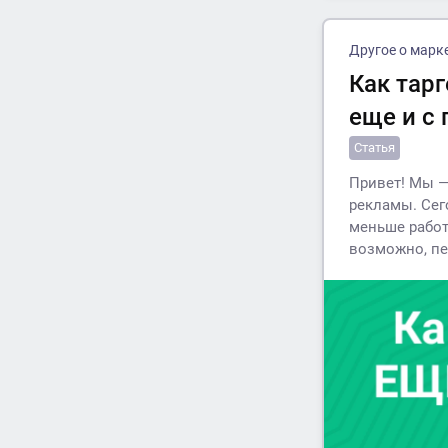
Другое о марк
Как тар
еще и с
Статья
Привет! Мы 
рекламы. Сег
меньше работ
возможно, пе