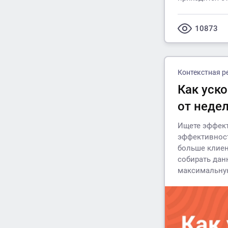
10873
Контекстная р
Как уск
от неде
Ищете эффек
эффективност
больше клиен
собирать дан
максимальную