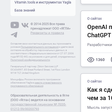
Vitamin.tools и инструментах Yagla
База знаний
О сайтах
© 2014-2025 Все права
OpenAI 
принадлежат ООО «ЯГЛА»
Реквизиты и правила
ChatGP
Оставляя свои контактные данные, вы принимаете
Разработчики
условия
Пользовательского соглашения
и даете своё
согласие на обработку персональных данных, в
соответствии с Федеральным законом от 27.07.2006
года №152-ФЗ, на условиях и для целей, определенных
1360
Политикой конфиденциальности
.
Генеральный партнер: Zitron Services LLP
OC434997, 85 Great Portland Street, 1st Floor, London
W1W 7LT, United Kingdom
Минцифры России включило програмное
О сайтах
обеспечение Yagla в
реестр отечественного
программного обеспечения
Как я сд
Образовательная деятельность в Ягле
чем за 1
(ООО «Ягла») ведется на основании
государственной лицензии № Л035-
Мысль запуст
01212-59/00203793