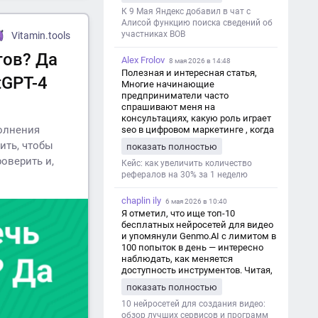
дезинформации
К 9 Мая Яндекс добавил в чат с
Алисой функцию поиска сведений об
участниках ВОВ
Vitamin.tools
тов? Да
Alex Frolov
8 мая 2026 в 14:48
Полезная и интересная статья,
tGPT-4
Многие начинающие
предприниматели часто
спрашивают меня на
консультациях, какую роль играет
полнения
seo в цифровом маркетинге , когда
мы только знакомимся и
ить, чтобы
показать полностью
обсуждаем их проект:
оверить и,
https://aseotop.com/kakuyu-rol-igraet-
Кейс: как увеличить количество
seo-v-czifrovom-marketinge/
рефералов на 30% за 1 неделю
chaplin ily
6 мая 2026 в 10:40
Я отметил, что ище топ-10
бесплатных нейросетей для видео
и упомянули Genmo.AI с лимитом в
100 попыток в день — интересно
наблюдать, как меняется
доступность инструментов. Читая,
вспомнил прошлые эксперименты
показать полностью
с короткими клипами в телеграм-
каналах YAGLA и Kokoc Group. Flux 2
10 нейросетей для создания видео:
обзор лучших сервисов и программ