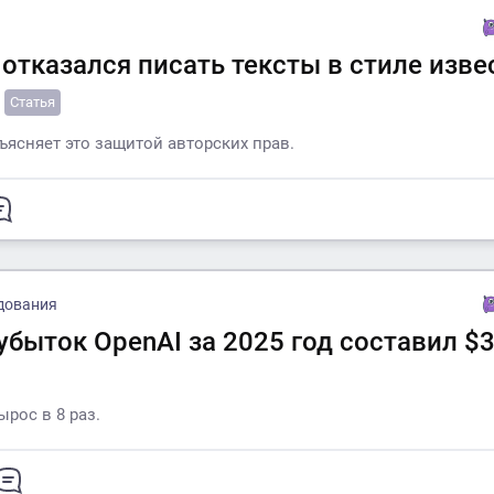
 отказался писать тексты в стиле изв
Статья
ъясняет это защитой авторских прав.
дования
убыток OpenAI за 2025 год составил $
рос в 8 раз.