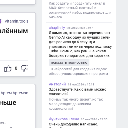
Как создать и продвигать канал в
MAX: бесплатный, платный и
органический набор подписчиков для
бизнеса
Vitamin.tools
chaplin ily
20 мая 2026 в 05:57
овлённым
Я заметил, что статья перечисляет
Genmo.AI как одну из лучших сетей
для роликов до 6 секунд и
упоминает лимиты через подписку
Turbo. Помню, как раньше искал
быстрые генераторы для коротких
роликов — интересно увидеть
показать полностью
такой обзор именно с акцентом на
0
ограничения и подпись. Image V2
10 нейросетей для создания видео:
обзор лучших сервисов и программ
Анатолий
18 мая 2026 в 15:13
Здравствуйте. Как с вами можно
Артем Артемов
связаться?
Почему так много звонят, но так
еньше
мало доходят до клиники
косметологии?
Фунтикова Елена
16 мая 2026 в 21:35
ись
Очень доходчиво написано.