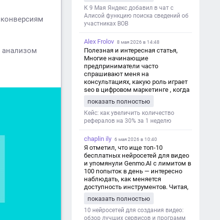
дезинформации
К 9 Мая Яндекс добавил в чат с
Алисой функцию поиска сведений об
и конверсиям
участниках ВОВ
Alex Frolov
8 мая 2026 в 14:48
и анализом
Полезная и интересная статья,
Многие начинающие
предприниматели часто
спрашивают меня на
консультациях, какую роль играет
seo в цифровом маркетинге , когда
мы только знакомимся и
показать полностью
обсуждаем их проект:
https://aseotop.com/kakuyu-rol-igraet-
Кейс: как увеличить количество
seo-v-czifrovom-marketinge/
рефералов на 30% за 1 неделю
chaplin ily
6 мая 2026 в 10:40
Я отметил, что ище топ-10
бесплатных нейросетей для видео
и упомянули Genmo.AI с лимитом в
100 попыток в день — интересно
наблюдать, как меняется
доступность инструментов. Читая,
вспомнил прошлые эксперименты
показать полностью
с короткими клипами в телеграм-
каналах YAGLA и Kokoc Group. Flux 2
10 нейросетей для создания видео:
обзор лучших сервисов и программ