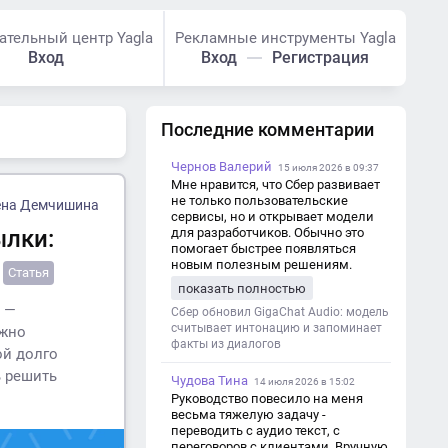
ательный центр Yagla
Рекламные инструменты Yagla
Вход
Вход
Регистрация
Последние комментарии
Чернов Валерий
15 июля 2026 в 09:37
Мне нравится, что Сбер развивает
не только пользовательские
ена Демчишина
сервисы, но и открывает модели
ылки:
для разработчиков. Обычно это
помогает быстрее появляться
новым полезным решениям.
Статья
показать полностью
 —
Сбер обновил GigaChat Audio: модель
считывает интонацию и запоминает
ожно
факты из диалогов
ой долго
ь решить
Чудова Тина
14 июля 2026 в 15:02
Руководство повесило на меня
весьма тяжелую задачу -
переводить с аудио текст, с
переговоров с клиентами. Вручную