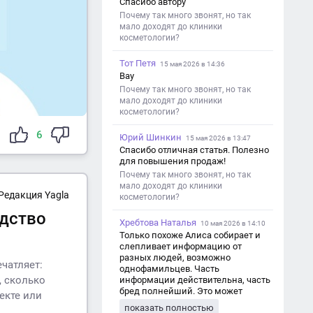
Спасибо автору
Почему так много звонят, но так
мало доходят до клиники
косметологии?
Тот Петя
15 мая 2026 в 14:36
Вау
Почему так много звонят, но так
мало доходят до клиники
косметологии?
6
Юрий Шинкин
15 мая 2026 в 13:47
Спасибо отличная статья. Полезно
для повышения продаж!
Почему так много звонят, но так
мало доходят до клиники
Редакция Yagla
косметологии?
одство
Хребтова Наталья
10 мая 2026 в 14:10
Только похоже Алиса собирает и
слепливает информацию от
разных людей, возможно
чатляет:
однофамильцев. Часть
, сколько
информации действительна, часть
бред полнейший. Это может
екте или
привести к путанице и
показать полностью