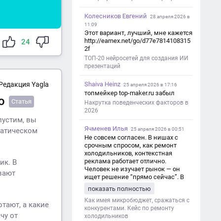
Колесников Евгений
28 апреля 2026 в
11:09
Этот вариант, лучший, мне кажется
http://earnex.net/go/d77e7814108315
24
2f
ТОП-20 нейросетей для создания ИИ
презентаций
Shaiva Heinz
Редакция Yagla
25 апреля 2026 в 17:16
топмейкер top-maker.ru забыл
ю
Статья
Накрутка поведенческих факторов в
2026
пустим, вы
Ячменев Илья
25 апреля 2026 в 00:51
матическом
Не совсем согласен. В нишах с
срочным спросом, как ремонт
холодильников, контекстная
реклама работает отлично.
ик. В
Человек не изучает рынок — он
ывают
ищет решение “прямо сейчас”. В
этот момент Яндекс Директ как раз
показать полностью
и ловит самый горячий трафик,
тогда как SEO в таких задачах
Как имея микробюджет, сражаться с
тают, а какие
просто не успевает.
конкурентами. Кейс по ремонту
чу от
холодильников