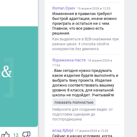
Roman Djaev
19 апреля 2026 в 12:33
Изменения в правилах требуют
быстрой адаптации, иначе можно
проиграть и остаться ни с чем.
Главное, что все равно есть
решения.
Как выделиться в B2B-снабжении при
равных ценах: 4 способа обойти
конкурентов без демпинга
Фуражкина Настя
18 апреля 2026 в
17:04
. Вам сегодня нужно придумать
какое изделие будете выполнять и
выбрать тему проекта. Изделие
должно соответствовать вашему
уровню 8 класса, для начальной
школы не подойдет. Учитывайте
это. Оценка будет зависеть от
показать полностью
уровня работы. Структура проекта 1.
Титульный лист - Название школы.
Нейросети для создания видео: от
- Тип работы: «Проектная работа». -
подготовки сценария до
Тема проекта. - Кто выполнил:
постпродакшена
ФИО, класс. - Кто проверил: ФИО,
должность учителя. - Город, год. 2.
влад Rjibrjd
17 апреля 2026 в 13:29
Введение - Актуальность темы
12
Сейчас в наших условиях, когда