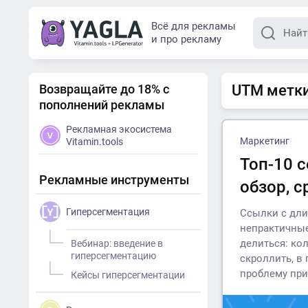
Всё для рекламы
и про рекламу
Возвращайте до 18% с
UTM метки 
пополнений рекламы
Рекламная экосистема
Маркетинг
Vitamin.tools
Топ-10 
Рекламные инструменты
обзор, 
Гиперсегментация
Ссылки с дли
непрактичные
делиться: ко
Вебинар: введение в
гиперсегментацию
скроллить, в
проблему при
Кейсы гиперсегментации