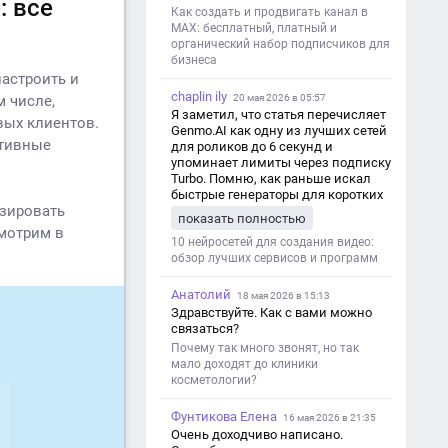
: все
Как создать и продвигать канал в
MAX: бесплатный, платный и
органический набор подписчиков для
бизнеса
настроить и
chaplin ily
20 мая 2026 в 05:57
м числе,
Я заметил, что статья перечисляет
вых клиентов.
Genmo.AI как одну из лучших сетей
ктивные
для роликов до 6 секунд и
упоминает лимиты через подписку
Turbo. Помню, как раньше искал
быстрые генераторы для коротких
изировать
роликов — интересно увидеть
показать полностью
такой обзор именно с акцентом на
смотрим в
ограничения и подпись. Image V2
10 нейросетей для создания видео:
обзор лучших сервисов и программ
Анатолий
18 мая 2026 в 15:13
Здравствуйте. Как с вами можно
связаться?
Почему так много звонят, но так
мало доходят до клиники
косметологии?
Фунтикова Елена
16 мая 2026 в 21:35
Очень доходчиво написано.