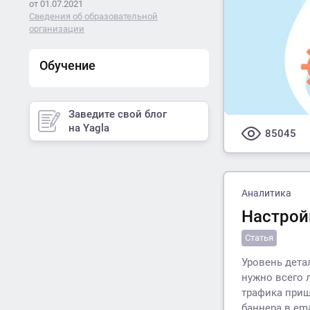
от 01.07.2021
Сведения об образовательной
организации
Обучение
Заведите свой блог
на Yagla
85045
Аналитика
Настрой
Статья
Уровень дета
нужно всего 
трафика приш
баннера в em