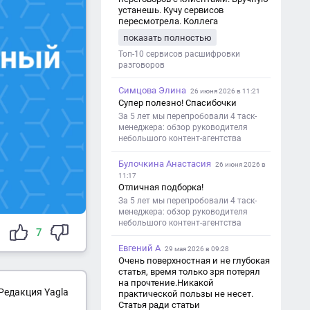
устанешь. Кучу сервисов
пересмотрела. Коллега
посоветовал Speech2Text. Весьма
показать полностью
хорошо переводит. Мало
редактировать по итогу. Советую.
Топ-10 сервисов расшифровки
разговоров
Симцова Элина
26 июня 2026 в 11:21
Супер полезно! Спасибочки
За 5 лет мы перепробовали 4 таск-
менеджера: обзор руководителя
небольшого контент-агентства
Булочкина Анастасия
26 июня 2026 в
11:17
Отличная подборка!
За 5 лет мы перепробовали 4 таск-
менеджера: обзор руководителя
небольшого контент-агентства
7
Евгений А
29 мая 2026 в 09:28
Очень поверхностная и не глубокая
статья, время только зря потерял
на прочтение.Никакой
Редакция Yagla
практической пользы не несет.
Статья ради статьи