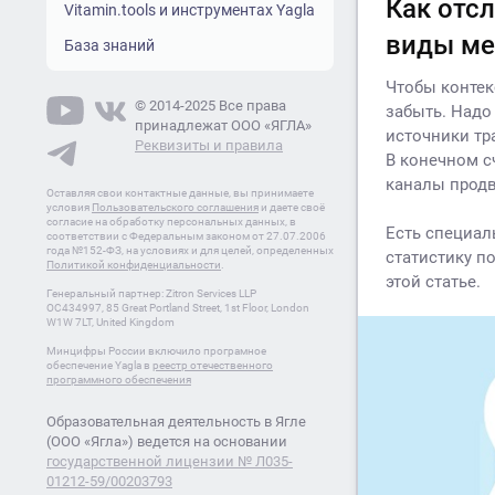
Как отс
Vitamin.tools и инструментах Yagla
виды ме
База знаний
Чтобы контек
© 2014-2025 Все права
забыть. Надо
принадлежат ООО «ЯГЛА»
источники тр
Реквизиты и правила
В конечном с
каналы прод
Оставляя свои контактные данные, вы принимаете
условия
Пользовательского соглашения
и даете своё
согласие на обработку персональных данных, в
Есть специал
соответствии с Федеральным законом от 27.07.2006
года №152-ФЗ, на условиях и для целей, определенных
статистику п
Политикой конфиденциальности
.
этой статье.
Генеральный партнер: Zitron Services LLP
OC434997, 85 Great Portland Street, 1st Floor, London
W1W 7LT, United Kingdom
Минцифры России включило програмное
обеспечение Yagla в
реестр отечественного
программного обеспечения
Образовательная деятельность в Ягле
(ООО «Ягла») ведется на основании
государственной лицензии № Л035-
01212-59/00203793