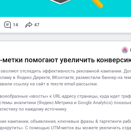
14
47
-метки помогают увеличить конверси
зволяют отследить эффективность рекламной кампании. До
кламу в Яндекс.Директе, ВКонтакте; разместили баннер на те
авили ссылку на сайт в тексте email-рассылки.
своеобразные «хвосты» к URL-адресу страницы, куда идет траф
истемы аналитики (Яндекс.Метрика и Google Analytics) показ
атистику по каждому источнику.
акие кампании, объявления, ключевые фразы & таргетинги рабо
докрутить». С помощью UTM-меток вы можете увеличить отда