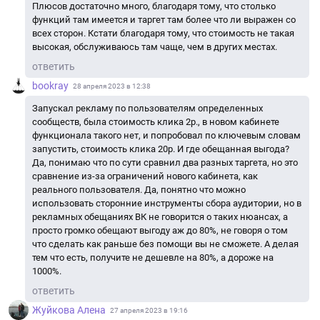
Плюсов достаточно много, благодаря тому, что столько
функций там имеется и таргет там более что ли выражен со
всех сторон. Кстати благодаря тому, что стоимость не такая
высокая, обслуживаюсь там чаще, чем в других местах.
ответить
bookray
28 апреля 2023 в 12:38
Запускал рекламу по пользователям определенных
сообществ, была стоимость клика 2р., в новом кабинете
функционала такого нет, и попробовал по ключевым словам
запустить, стоимость клика 20р. И где обещанная выгода?
Да, понимаю что по сути сравнил два разных таргета, но это
сравнение из-за ограничений нового кабинета, как
реального пользователя. Да, понятно что можно
использовать сторонние инструменты сбора аудитории, но в
рекламных обещаниях ВК не говорится о таких нюансах, а
просто громко обещают выгоду аж до 80%, не говоря о том
что сделать как раньше без помощи вы не сможете. А делая
тем что есть, получите не дешевле на 80%, а дороже на
1000%.
ответить
Жуйкова Алена
27 апреля 2023 в 19:16