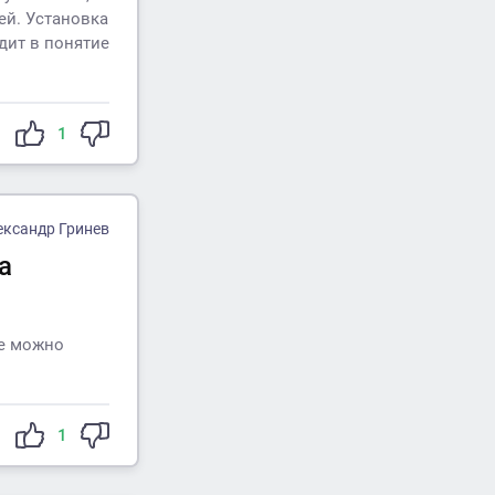
ей. Установка
дит в понятие
1
ександр Гринев
а
же можно
1