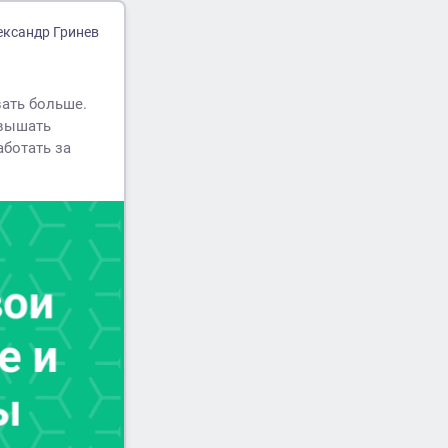
ександр Гринев
ать больше.
овышать
аботать за