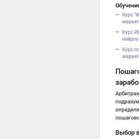
Обучение
Курс "
маркет
Курс И
нейрос
Курс п
маркет
Пошаго
зарабо
Арбитраж
подразум
определя
пошагово
Выбор 