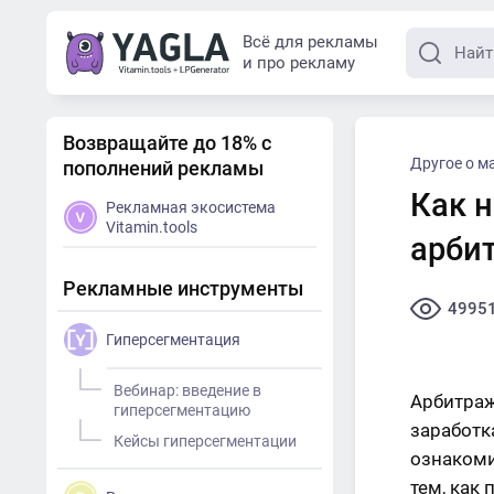
Всё для рекламы
и про рекламу
Возвращайте до 18% с
Другое о м
пополнений рекламы
Как н
Рекламная экосистема
Vitamin.tools
арби
Рекламные инструменты
4995
Гиперсегментация
Вебинар: введение в
Арбитраж
гиперсегментацию
заработк
Кейсы гиперсегментации
ознакоми
тем, как