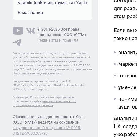
Сегодня 
Vitamin.tools и инструментах Yagla
для разв
База знаний
этом раз
© 2014-2025 Все права
Если вы 
принадлежат ООО «ЯГЛА»
такие на
Реквизиты и правила
аналит
Оставляя свои контактные данные, вы принимаете
условия
Пользовательского соглашения
и даете своё
согласие на обработку персональных данных, в
маркет
соответствии с Федеральным законом от 27.07.2006
года №152-ФЗ, на условиях и для целей, определенных
Политикой конфиденциальности
.
стресс
Генеральный партнер: Zitron Services LLP
OC434997, 85 Great Portland Street, 1st Floor, London
умение
W1W 7LT, United Kingdom
Минцифры России включило програмное
понима
обеспечение Yagla в
реестр отечественного
программного обеспечения
аудито
Образовательная деятельность в Ягле
Аналитич
(ООО «Ягла») ведется на основании
ЦА, созд
государственной лицензии № Л035-
01212-59/00203793
уже рабо