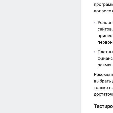
программ
вопросе 
Условн
сайтов,
принес
первон
Платны
финанс
размещ
Рекоменд
выбрать 
только н
достаточ
Тестир