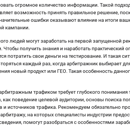
овать огромное количество информации. Такой подхо
вляет возможность принять правильное решение, пос
начительные ошибки оказывают влияние на итоги ваш
й кампании.
ного людей могут заработать на первой запущенной р
. Чтобы получить знания и наработать практический о
тся потратить свои деньги на тестирование. И такая си
вторяться каждый раз, когда арбитражник выбирает дл
ния новый продукт или ГЕО. Такая особенность данно
 арбитражным трафиком требует глубокого понимания 
, как поведение целевой аудитории, основы поиска п
в и источников трафика. Рекомендуем обязательно пр
 арбитражу, на которых специалисты индустрии предос
сведения, помогут разобраться с особенностями зараб