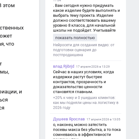
17:04
В этом
. Вам сегодня нужно придумать
какое изделие будете выполнять и
выбрать тему проекта. Изделие
должно соответствовать вашему
уровню 8 класса, для начальной
бственных
школы не подойдет. Учитывайте
может
это. Оценка будет зависеть от
показать полностью
уровня работы. Структура проекта 1.
я, что
Титульный лист - Название школы.
Нейросети для создания видео: от
- Тип работы: «Проектная работа». -
подготовки сценария до
Тема проекта. - Кто выполнил:
постпродакшена
ФИО, класс. - Кто проверил: ФИО,
т
должность учителя. - Город, год. 2.
влад Rjibrjd
17 апреля 2026 в 13:29
Введение - Актуальность темы
амы,
Сейчас в наших условиях, когда
(почему это важно). - Цель и
издержки растут быстрее
задачи проекта. - Объект и предмет
контрактов, прозрачность и
исследования. - Методы работы. 3.
доказательство ценности
Основная часть - Теоретическая
иации, и
становятся главным.
глава: что известно по теме,
+20% к чеку и 0 ушедших клиентов:
ься
основные понятия. - Практическая
как мы подняли цены на логистику в
глава: что сделано (исследование,
ся
2026 году
опрос, создание изделия и т. д.). -
Анализ результатов. 4.
Душеев Ярослав
Заключение - Краткие выводы по
17 апреля 2026 в 13:05
проекту. - Достигнута ли цель. -
о, наконец можно затестить
Практическая значимость работы.
посевы макса без убытка, а то пока
5. Список литературы Перечень
сомневаюсь в эффективности