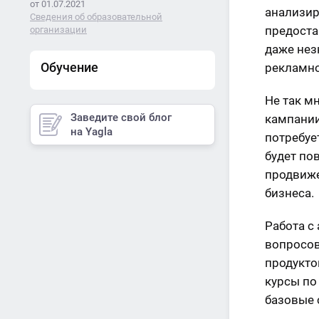
от 01.07.2021
анализир
Сведения об образовательной
предоста
организации
даже нез
Обучение
рекламно
Не так м
Заведите свой блог
кампании
на Yagla
потребуе
будет по
продвиже
бизнеса.
Работа с
вопросов
продукто
курсы по
базовые 