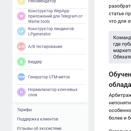
Рекомендатор
разобрат
Конструктор WepApp-
статье пр
приложений для Telegram от
что для 
Wame.tools
Конструктор лендингов
LPgenerator
Команд
где пу
A/B тестирование
маркети
Обязат
Биддер
Обучен
Генератор UTM-меток
облада
Нормализатор ключевых
Арбитраж
слов
непонятны
Тарифы
особенно
более и 
Поддержка клиентов
Отзывы об экосистеме