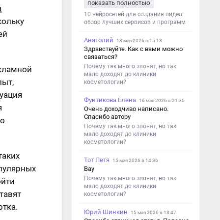
показать полностью
такой обзор именно с акцентом на
д
ограничения и подпись. Image V2
10 нейросетей для создания видео:
кольку
обзор лучших сервисов и программ
ей
Анатолий
18 мая 2026 в 15:13
Здравствуйте. Как с вами можно
связаться?
Почему так много звонят, но так
екламной
мало доходят до клиники
пыт,
косметологии?
туация
Фунтикова Елена
16 мая 2026 в 21:35
я
Очень доходчиво написано.
Спасибо автору
го
Почему так много звонят, но так
мало доходят до клиники
косметологии?
таких
Тот Петя
15 мая 2026 в 14:36
опулярных
Вау
Почему так много звонят, но так
ойти
мало доходят до клиники
тавят
косметологии?
отка.
Юрий Шинкин
15 мая 2026 в 13:47