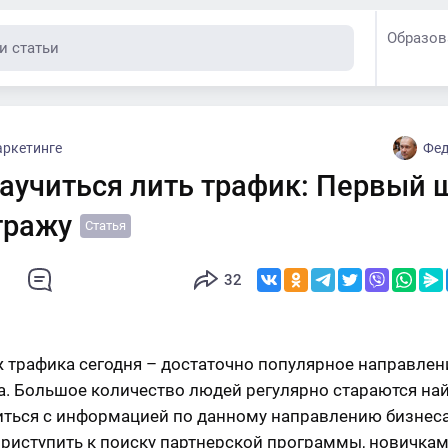
Образов
аркетинге
Фед
аучиться лить трафик: Первый 
тражу
Статья
1
32
 трафика сегодня – достаточно популярное направлен
а. Большое количество людей регулярно стараются най
ться с информацией по данному направлению бизнес
 приступить к поиску партнерской программы, новичкам