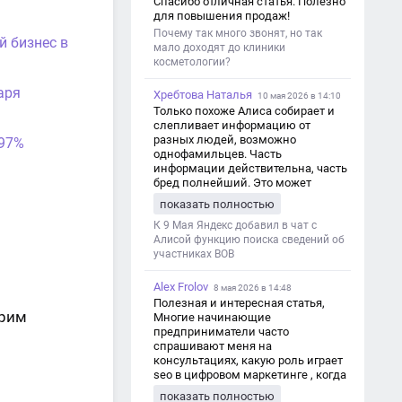
Спасибо отличная статья. Полезно
для повышения продаж!
Почему так много звонят, но так
й бизнес в
мало доходят до клиники
косметологии?
аря
Хребтова Наталья
10 мая 2026 в 14:10
Только похоже Алиса собирает и
слепливает информацию от
разных людей, возможно
 97%
однофамильцев. Часть
информации действительна, часть
бред полнейший. Это может
привести к путанице и
показать полностью
дезинформации
К 9 Мая Яндекс добавил в чат с
Алисой функцию поиска сведений об
участниках ВОВ
Alex Frolov
8 мая 2026 в 14:48
Полезная и интересная статья,
трим
Многие начинающие
предприниматели часто
спрашивают меня на
консультациях, какую роль играет
seo в цифровом маркетинге , когда
мы только знакомимся и
показать полностью