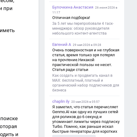
несом,
Булочкина Анастасия
и при
26 июня 2026 в
11:17
Отличная подборка!
За 5 лет мы перепробовали 4 таск-
менеджера: обзор руководителя
 иметь
небольшого контент-агентства
Евгений А
29 мая 2026 в 09:28
Очень поверхностная и не глубокая
статья, время только зря потерял
на прочтение.Никакой
практической пользы не несет.
Статья ради статьи
Как создать и продвигать канал в
MAX: бесплатный, платный и
органический набор подписчиков для
бизнеса
chaplin ily
20 мая 2026 в 05:57
Я заметил, что статья перечисляет
Genmo.AI как одну из лучших сетей
для роликов до 6 секунд и
 поиске
упоминает лимиты через подписку
которая
Turbo. Помню, как раньше искал
быстрые генераторы для коротких
одить и
роликов — интересно увидеть