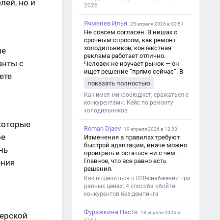
лей, но и
2026
Ячменев Илья
25 апреля 2026 в 00:51
Не совсем согласен. В нишах с
срочным спросом, как ремонт
холодильников, контекстная
ше
реклама работает отлично.
анты с
Человек не изучает рынок — он
ищет решение “прямо сейчас”. В
ете
этот момент Яндекс Директ как раз
показать полностью
и ловит самый горячий трафик,
тогда как SEO в таких задачах
Как имея микробюджет, сражаться с
просто не успевает.
конкурентами. Кейс по ремонту
холодильников
которые
Roman Djaev
19 апреля 2026 в 12:33
ое
Изменения в правилах требуют
быстрой адаптации, иначе можно
нь
проиграть и остаться ни с чем.
Главное, что все равно есть
ения
решения.
Как выделиться в B2B-снабжении при
равных ценах: 4 способа обойти
конкурентов без демпинга
Фуражкина Настя
18 апреля 2026 в
нерской