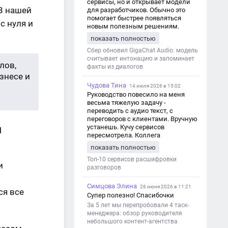
сервисы, но и открывает модели
В нашей
для разработчиков. Обычно это
помогает быстрее появляться
с нуля и
новым полезным решениям.
показать полностью
Сбер обновил GigaChat Audio: модель
считывает интонацию и запоминает
лов,
факты из диалогов
знесе и
Чудова Тина
14 июля 2026 в 15:02
Руководство повесило на меня
весьма тяжелую задачу -
переводить с аудио текст, с
переговоров с клиентами. Вручную
н
устанешь. Кучу сервисов
пересмотрела. Коллега
посоветовал Speech2Text. Весьма
показать полностью
хорошо переводит. Мало
редактировать по итогу. Советую.
Топ-10 сервисов расшифровки
и
разговоров
Симцова Элина
26 июня 2026 в 11:21
ся все
Супер полезно! Спасибочки
За 5 лет мы перепробовали 4 таск-
менеджера: обзор руководителя
небольшого контент-агентства