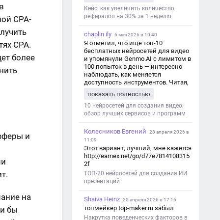
обсуждаем их проект:
в
https://aseotop.com/kakuyu-rol-igraet-
Кейс: как увеличить количество
seo-v-czifrovom-marketinge/
рефералов на 30% за 1 неделю
ной СРА-
олучить
chaplin ily
6 мая 2026 в 10:40
Я отметил, что ище топ-10
тях СРА.
бесплатных нейросетей для видео
ет более
и упомянули Genmo.AI с лимитом в
100 попыток в день — интересно
нить
наблюдать, как меняется
доступность инструментов. Читая,
вспомнил прошлые эксперименты
показать полностью
с короткими клипами в телеграм-
каналах YAGLA и Kokoc Group. Flux 2
10 нейросетей для создания видео:
обзор лучших сервисов и программ
Колесников Евгений
28 апреля 2026 в
фферы и
11:09
Этот вариант, лучший, мне кажется
http://earnex.net/go/d77e7814108315
ми
2f
т.
ТОП-20 нейросетей для создания ИИ
презентаций
ание на
Shaiva Heinz
25 апреля 2026 в 17:16
топмейкер top-maker.ru забыл
ли бы
Накрутка поведенческих факторов в