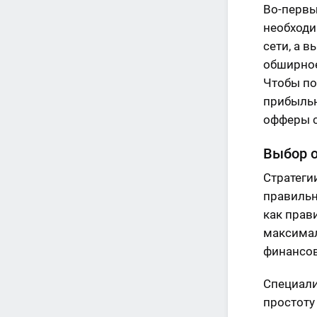
Во-первы
необходи
сети, а 
обширное
Чтобы по
прибыльн
офферы с
Выбор 
Стратеги
правильн
как прав
максимал
финансов
Специали
простоту