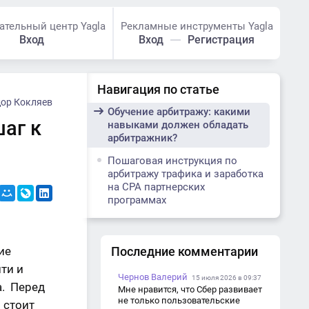
ательный центр Yagla
Рекламные инструменты Yagla
Вход
Вход
Регистрация
Навигация по статье
ор Кокляев
Обучение арбитражу: какими
шаг к
навыками должен обладать
арбитражник?
Пошаговая инструкция по
арбитражу трафика и заработка
на СРА партнерских
программах
ие
Последние комментарии
ти и
Чернов Валерий
15 июля 2026 в 09:37
а. Перед
Мне нравится, что Сбер развивает
не только пользовательские
 стоит