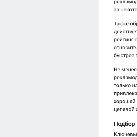
рекламод
за некот
Также об
действуе
рейтинг 
относите
быстрее 
Не менее
рекламод
только н
привлека
хорошей 
целевой а
Подбор 
Ключевым