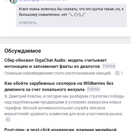
И вот очень хотелось бы сказать, что это шутка такая, но, к
большому сожалению, нет ¯\_ (ツ)_/¯
ответить
Обсуждаемое
Сбер обновил GigaChat Audio: модель считывает
интонацию и запоминает факты из диалогов
Статья
Главным нововведением стало распознавание эмоций. .
1
Как обойти зарубежных селлеров на Wildberries без
демпинга за счет локального визуала
Статья
Я, Дмитрий Ковпак, и сегодня мы разберем стратегию победы
над зарубежными продавцами в условиях заморозки новых
тарифов. Весной антимонопольная служба обязала
маркетплейс уравнять комиссии для всех участников рынка.
Post-view- и post-click-конверсии: влияние медийной