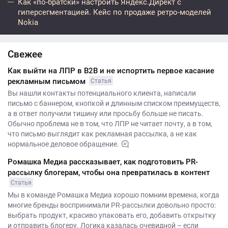
Как «по-братски» настроить Яндекс.Директ с
гиперсегментацией. Кейс по продаже ретро-моделей
Nokia
Свежее
Как выйти на ЛПР в B2B и не испортить первое касание
рекламным письмом
Статья
Вы нашли контакты потенциального клиента, написали
письмо с баннером, кнопкой и длинным списком преимуществ,
а в ответ получили тишину или просьбу больше не писать.
Обычно проблема не в том, что ЛПР не читает почту, а в том,
что письмо выглядит как рекламная рассылка, а не как
нормальное деловое обращение.
Ромашка Медиа рассказывает, как подготовить PR-
рассылку блогерам, чтобы она превратилась в контент
Статья
Мы в команде Ромашка Медиа хорошо помним времена, когда
многие бренды воспринимали PR-рассылки довольно просто:
выбрать продукт, красиво упаковать его, добавить открытку
и отправить блогеру. Логика казалась очевидной – если