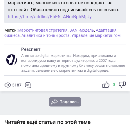
маркетинге, многие из которых не попадают на
этот сайт. Обязательно подписывайтесь по ссылке:
https://t.me/addlist/EhE5LANnrBphMjUy
Метки:
маркетинговая стратегия
,
BANI-модель
,
Адаптация
бизнеса
,
Аналитика и точки роста
,
Управление маркетингом
Реаспект
Агентство digital-маркетинга. Находим, привлекаем и
конвертируем вашу интернет-аудиторию. с 2007 года
помогаем среднему и крупному бизнесу решать сложные
задачи, связанные с маркетингом в digital-среде.
3
3187
Поделись
Читайте ещё статьи по этой теме