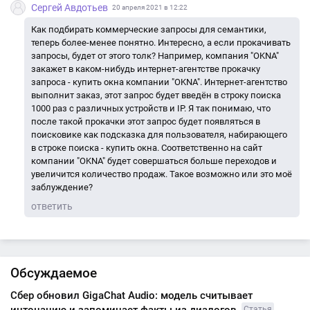
Сергей Авдотьев
20 апреля 2021 в 12:22
Как подбирать коммерческие запросы для семантики,
теперь более-менее понятно. Интересно, а если прокачивать
запросы, будет от этого толк? Например, компания "OKNA"
закажет в каком-нибудь интернет-агентстве прокачку
запроса - купить окна компании "OKNA". Интернет-агентство
выполнит заказ, этот запрос будет введён в строку поиска
1000 раз с различных устройств и IP. Я так понимаю, что
после такой прокачки этот запрос будет появляться в
поисковике как подсказка для пользователя, набирающего
в строке поиска - купить окна. Соответственно на сайт
компании "OKNA" будет совершаться больше переходов и
увеличится количество продаж. Такое возможно или это моё
заблуждение?
ответить
Обсуждаемое
Сбер обновил GigaChat Audio: модель считывает
интонацию и запоминает факты из диалогов
Статья