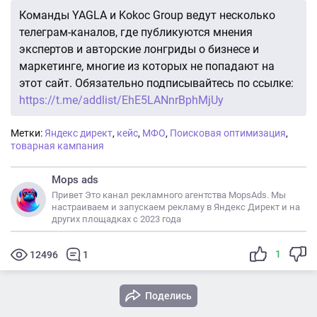
Команды YAGLA и Kokoc Group ведут несколько
телеграм-каналов, где публикуются мнения
экспертов и авторские лонгриды о бизнесе и
маркетинге, многие из которых не попадают на
этот сайт. Обязательно подписывайтесь по ссылке:
https://t.me/addlist/EhE5LANnrBphMjUy
Метки:
Яндекс директ
,
кейс
,
МФО
,
Поисковая оптимизация
,
товарная кампания
Mops ads
Привет Это канал рекламного агентства MopsAds. Мы
настраиваем и запускаем рекламу в Яндекс Директ и на
других площадках c 2023 года
1
12496
1
Поделись