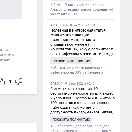
дезинформации
К 9 Мая Яндекс добавил в чат с
Алисой функцию поиска сведений об
участниках ВОВ
Alex Frolov
8 мая 2026 в 14:48
Полезная и интересная статья,
Многие начинающие
предприниматели часто
спрашивают меня на
консультациях, какую роль играет
лняйте
seo в цифровом маркетинге , когда
роцент и
мы только знакомимся и
атных
показать полностью
обсуждаем их проект:
https://aseotop.com/kakuyu-rol-igraet-
Кейс: как увеличить количество
seo-v-czifrovom-marketinge/
рефералов на 30% за 1 неделю
0
chaplin ily
6 мая 2026 в 10:40
Я отметил, что ище топ-10
бесплатных нейросетей для видео
и упомянули Genmo.AI с лимитом в
100 попыток в день — интересно
наблюдать, как меняется
доступность инструментов. Читая,
вспомнил прошлые эксперименты
показать полностью
с короткими клипами в телеграм-
каналах YAGLA и Kokoc Group. Flux 2
10 нейросетей для создания видео:
обзор лучших сервисов и программ