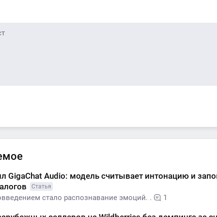
емое
л GigaChat Audio: модель считывает интонацию и зап
иалогов
Статья
введением стало распознавание эмоций. .
1