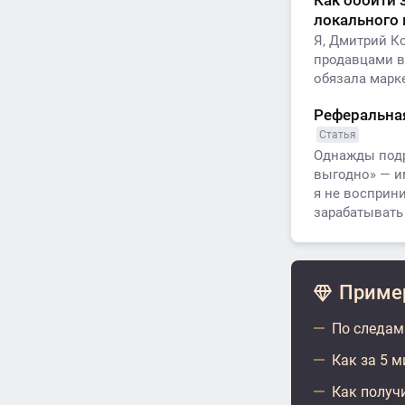
Как обойти 
локального
Я, Дмитрий К
продавцами в
обязала марк
Реферальная
Статья
Однажды подру
выгодно» — и
я не восприни
зарабатывать
Пример
По следам
Как за 5 
Как получ