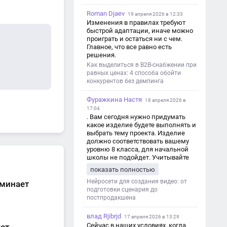
Roman Djaev
19 апреля 2026 в 12:33
Изменения в правилах требуют
быстрой адаптации, иначе можно
проиграть и остаться ни с чем.
Главное, что все равно есть
решения.
Как выделиться в B2B-снабжении при
равных ценах: 4 способа обойти
конкурентов без демпинга
Фуражкина Настя
18 апреля 2026 в
17:04
. Вам сегодня нужно придумать
какое изделие будете выполнять и
выбрать тему проекта. Изделие
должно соответствовать вашему
уровню 8 класса, для начальной
школы не подойдет. Учитывайте
это. Оценка будет зависеть от
показать полностью
уровня работы. Структура проекта 1.
Титульный лист - Название школы.
Нейросети для создания видео: от
оминает
- Тип работы: «Проектная работа». -
подготовки сценария до
Тема проекта. - Кто выполнил:
постпродакшена
ФИО, класс. - Кто проверил: ФИО,
должность учителя. - Город, год. 2.
влад Rjibrjd
17 апреля 2026 в 13:29
Введение - Актуальность темы
Сейчас в наших условиях, когда