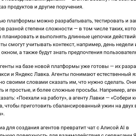
каз продуктов и другие поручения.
ю платформы можно разрабатывать, тестировать и за
ов разной степени сложности — в том числе таких, кот
 планировать и выполнять длинные цепочки действий
нты смогут учитывать контекст, например, день недели
а окном, а также будут знать предпочтения пользовател
генты на базе новой платформы уже готовы — их разр
акси и Яндекс Лавка. Агенты понимают естественный я
но своими словами сказать им, что нужно сделать. Он
ь и простые, и более сложные просьбы. Например, аге
азать: «Поехали на работу», а агенту Лавки — «Собери 
в, чтобы приготовить сбалансированный ужин на двух
».
а для создания агентов превратит чат с Алисой AI в
льную поверхность для взаимодействия с сервисами Я