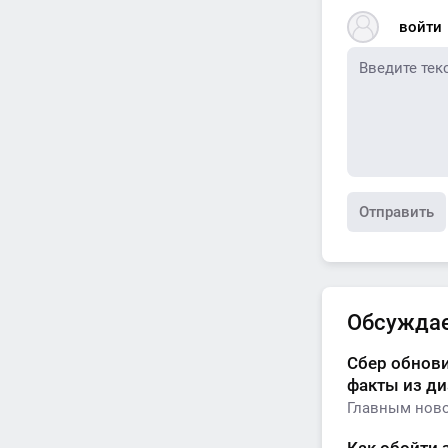
войти
Отправить
Обсужда
Сбер обнови
факты из д
Главным ново