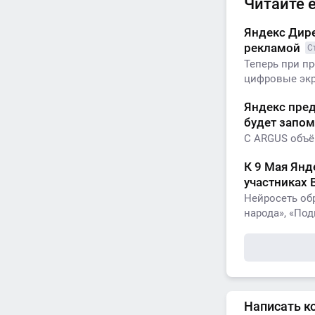
Читайте 
Яндекс Дир
рекламой
С
Теперь при п
цифровые экра
Яндекс пре
будет запом
С ARGUS объём
К 9 Мая Янд
участниках
Нейросеть об
народа», «Под
Написать к