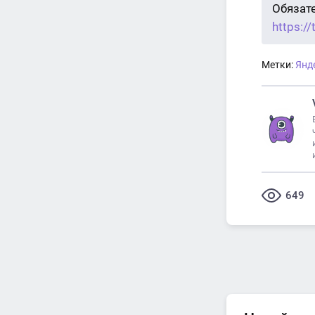
Обязат
https:/
Метки:
Янд
649