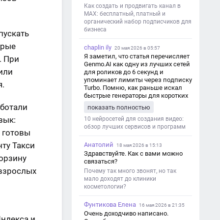
Как создать и продвигать канал в
MAX: бесплатный, платный и
органический набор подписчиков для
бизнеса
пускать
орые
chaplin ily
20 мая 2026 в 05:57
Я заметил, что статья перечисляет
. При
Genmo.AI как одну из лучших сетей
 или
для роликов до 6 секунд и
упоминает лимиты через подписку
я.
Turbo. Помню, как раньше искал
быстрые генераторы для коротких
роликов — интересно увидеть
аботали
показать полностью
такой обзор именно с акцентом на
зык:
ограничения и подпись. Image V2
10 нейросетей для создания видео:
обзор лучших сервисов и программ
и готовы
нту Такси
Анатолий
18 мая 2026 в 15:13
Здравствуйте. Как с вами можно
корзину
связаться?
 взрослых
Почему так много звонят, но так
мало доходят до клиники
косметологии?
Фунтикова Елена
16 мая 2026 в 21:35
Очень доходчиво написано.
ндекса и