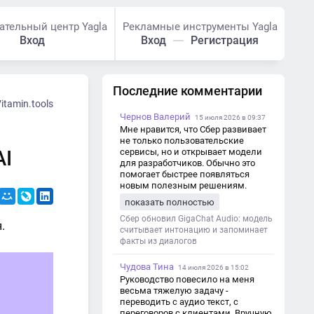
ательный центр Yagla
Рекламные инструменты Yagla
Вход
Вход
Регистрация
Последние комментарии
itamin.tools
Чернов Валерий
15 июля 2026 в 09:37
Мне нравится, что Сбер развивает
не только пользовательские
AI
сервисы, но и открывает модели
для разработчиков. Обычно это
помогает быстрее появляться
новым полезным решениям.
показать полностью
Сбер обновил GigaChat Audio: модель
.
считывает интонацию и запоминает
факты из диалогов
Чудова Тина
14 июля 2026 в 15:02
Руководство повесило на меня
весьма тяжелую задачу -
переводить с аудио текст, с
переговоров с клиентами. Вручную