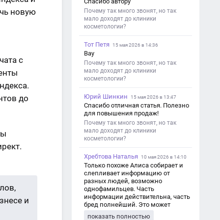
Спасибо автору
ечь новую
Почему так много звонят, но так
мало доходят до клиники
косметологии?
Тот Петя
15 мая 2026 в 14:36
Вау
чата с
Почему так много звонят, но так
мало доходят до клиники
генты
косметологии?
ндекса.
Юрий Шинкин
нтов до
15 мая 2026 в 13:47
Спасибо отличная статья. Полезно
для повышения продаж!
Почему так много звонят, но так
мало доходят до клиники
ы
косметологии?
рект.
Хребтова Наталья
10 мая 2026 в 14:10
Только похоже Алиса собирает и
слепливает информацию от
разных людей, возможно
лов,
однофамильцев. Часть
информации действительна, часть
знесе и
бред полнейший. Это может
привести к путанице и
показать полностью