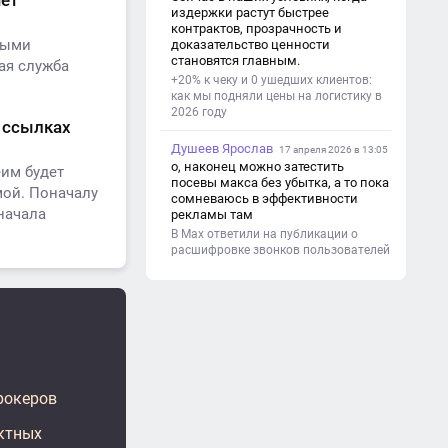
чет
(почему это важно). - Цель и
издержки растут быстрее
задачи проекта. - Объект и предмет
контрактов, прозрачность и
исследования. - Методы работы. 3.
ными
доказательство ценности
Основная часть - Теоретическая
становятся главным.
ая служба
глава: что известно по теме,
+20% к чеку и 0 ушедших клиентов:
основные понятия. - Практическая
как мы подняли цены на логистику в
глава: что сделано (исследование,
2026 году
опрос, создание изделия и т. д.). -
х ссылках
Анализ результатов. 4.
Душеев Ярослав
Заключение - Краткие выводы по
17 апреля 2026 в 13:05
проекту. - Достигнута ли цель. -
о, наконец можно затестить
еим будет
Практическая значимость работы.
посевы макса без убытка, а то пока
мой. Поначалу
5. Список литературы Перечень
сомневаюсь в эффективности
начала
использованных книг, статей,
рекламы там
сайтов. 6. Приложения (по
В Max ответили на публикации о
необходимости) Таблицы,
расшифровке звонков пользователей
фотографии, схемы, анкеты.
брокеров
актных