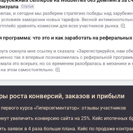
зарубежных селлеров на Wildberries без демпинга за с
 визуала
Статья
овпак, и сегодня мы разберем стратегию победы над зарубеж
 условиях заморозки новых тарифов. Весной антимонопольн
етплейс уравнять комиссии для всех участников рынка.
 программа: что это и как заработать на реферальны
га скинула мне ссылку и сказала: «Зарегистрируйся, нам об
менно так я впервые познакомилась с реферальной програм
мала это всерьез, но со временем разобралась в механике и 
 на этом самостоятельно.
ы роста конверсий, заказов и прибыли
 первого курса «Гиперсегментатор»: отзывы участников
минут увеличить конверсию сайта на 25%. Кейс ипотечных 
ить заявок в 4 раза больше плана. Кейс по продаже контр