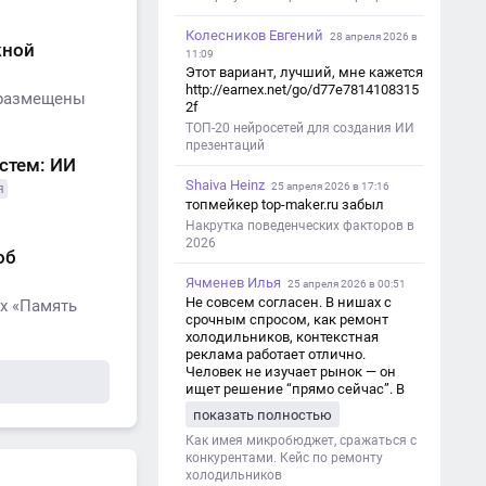
Колесников Евгений
28 апреля 2026 в
жной
11:09
Этот вариант, лучший, мне кажется
http://earnex.net/go/d77e7814108315
 размещены
2f
ТОП-20 нейросетей для создания ИИ
презентаций
стем: ИИ
Shaiva Heinz
25 апреля 2026 в 17:16
я
топмейкер top-maker.ru забыл
Накрутка поведенческих факторов в
2026
об
Ячменев Илья
25 апреля 2026 в 00:51
Не совсем согласен. В нишах с
х «Память
срочным спросом, как ремонт
холодильников, контекстная
реклама работает отлично.
Человек не изучает рынок — он
ищет решение “прямо сейчас”. В
этот момент Яндекс Директ как раз
показать полностью
и ловит самый горячий трафик,
тогда как SEO в таких задачах
Как имея микробюджет, сражаться с
просто не успевает.
конкурентами. Кейс по ремонту
холодильников