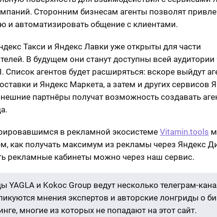
омпаний. Сторонним бизнесам агенты позволят привл
ю и автоматизировать общение с клиентами.
ндекс Такси и Яндекс Лавки уже открыты для части
телей. В будущем они станут доступны всей аудитории 
I. Список агентов будет расширяться: вскоре выйдут а
оставки и Яндекс Маркета, а затем и других сервисов Я
нешние партнёры получат возможность создавать аге
а.
рировавшимся в рекламной экосистеме
Vitamin.tools
м
м, как получать максимум из рекламы через Яндекс Ди
ь рекламные кабинеты можно через наш сервис.
ы YAGLA и Kokoc Group ведут несколько телеграм-кана
бликуются мнения экспертов и авторские лонгриды о би
нге, многие из которых не попадают на этот сайт.