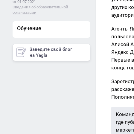
от 01.07.2021
других к
Сведения об образовательной
организации
аудитори
Обучение
Агенты Я
пользова
Алисой A
Заведите свой блог
Яндекс Д
на Yagla
Первые в
конца год
Зарегист
расскаже
Пополнят
Команд
где пу
маркети