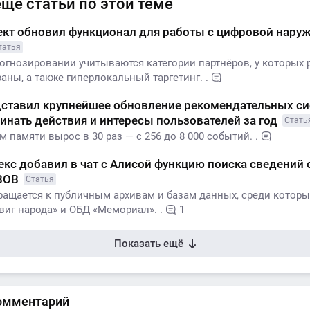
ещё статьи по этой теме
ект обновил функционал для работы с цифровой нару
татья
рогнозировании учитываются категории партнёров, у которых
ны, а также гиперлокальный таргетинг. .
дставил крупнейшее обновление рекомендательных си
инать действия и интересы пользователей за год
Стать
 памяти вырос в 30 раз — с 256 до 8 000 событий. .
екс добавил в чат с Алисой функцию поиска сведений 
 ВОВ
Статья
ращается к публичным архивам и базам данных, среди которы
виг народа» и ОБД «Мемориал». .
1
Показать ещё
омментарий