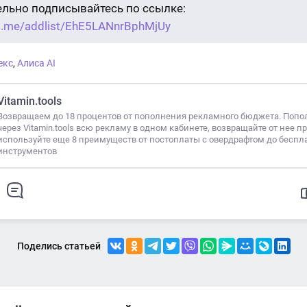
ельно подписывайтесь по ссылке:
/t.me/addlist/EhE5LANnrBphMjUy
екс
,
Алиса AI
Vitamin.tools
Возвращаем до 18 процентов от пополнения рекламного бюджета. Попо
через Vitamin.tools всю рекламу в одном кабинете, возвращайте от нее п
используйте еще 8 преимуществ от постоплаты с овердрафтом до беспл
инструментов
Поделись статьей