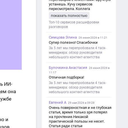
устанешь. Кучу сервисов
пересмотрела. Коллега
посоветовал Speech2Text. Весьма
показать полностью
хорошо переводит. Мало
редактировать по итогу. Советую.
Топ-10 сервисов расшифровки
разговоров
Симцова Элина
26 июня 2026 в 11:21
Супер полезно! Спасибочки
За 5 лет мы перепробовали 4 таск-
менеджера: обзор руководителя
небольшого контент-агентства
Булочкина Анастасия
26 июня 2026 в
11:17
Отличная подборка!
За 5 лет мы перепробовали 4 таск-
ь ИИ-
менеджера: обзор руководителя
щем она
небольшого контент-агентства
лужбе
Евгений А
29 мая 2026 в 09:28
Очень поверхностная и не глубокая
статья, время только зря потерял
на прочтение.Никакой
но и
практической пользы не несет.
Статья ради статьи
ызов