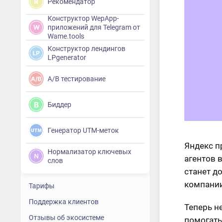
Рекомендатор
Конструктор WepApp-
приложений для Telegram от
Wame.tools
Конструктор лендингов
LPgenerator
A/B тестирование
Биддер
Генератор UTM-меток
Яндекс п
Нормализатор ключевых
агентов в
слов
станет д
компании
Тарифы
Поддержка клиентов
Теперь н
Отзывы об экосистеме
помогать