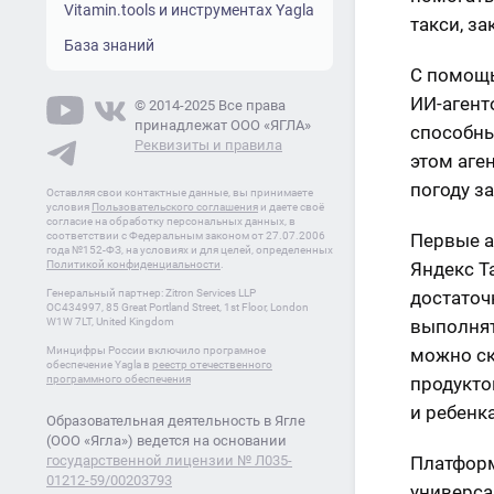
Vitamin.tools и инструментах Yagla
такси, за
База знаний
С помощь
ИИ-агент
© 2014-2025 Все права
принадлежат ООО «ЯГЛА»
способны
Реквизиты и правила
этом аге
погоду з
Оставляя свои контактные данные, вы принимаете
условия
Пользовательского соглашения
и даете своё
согласие на обработку персональных данных, в
соответствии с Федеральным законом от 27.07.2006
Первые а
года №152-ФЗ, на условиях и для целей, определенных
Политикой конфиденциальности
.
Яндекс Т
Генеральный партнер: Zitron Services LLP
достаточ
OC434997, 85 Great Portland Street, 1st Floor, London
W1W 7LT, United Kingdom
выполнят
Минцифры России включило програмное
можно ск
обеспечение Yagla в
реестр отечественного
программного обеспечения
продукто
и ребенка
Образовательная деятельность в Ягле
(ООО «Ягла») ведется на основании
государственной лицензии № Л035-
Платформ
01212-59/00203793
универса