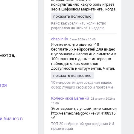
консультациях, какую роль играет
seo в цифровом маркетинге , когда
мы только знакомимся и
показать полностью
обсуждаем их проект:
https://aseotop.com/kakuyu-rol-igraet-
Кейс: как увеличить количество
seo-v-czifrovom-marketinge/
рефералов на 30% за 1 неделю
chaplin ily
6 мая 2026 в 10:40
Я отметил, что ище топ-10
бесплатных нейросетей для видео
и упомянули Genmo.AI с лимитом в
мотра,
100 попыток в день — интересно
наблюдать, как меняется
доступность инструментов. Читая,
вспомнил прошлые эксперименты
показать полностью
с короткими клипами в телеграм-
каналах YAGLA и Kokoc Group. Flux 2
10 нейросетей для создания видео:
аря
обзор лучших сервисов и программ
Колесников Евгений
28 апреля 2026 в
11:09
Этот вариант, лучший, мне кажется
http://earnex.net/go/d77e7814108315
2f
й бизнес в
ТОП-20 нейросетей для создания ИИ
презентаций