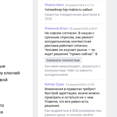
Shaiva Heinz
25 апреля 2026 в 17:16
топмейкер top-maker.ru забыл
:
Накрутка поведенческих факторов в
2026
Ячменев Илья
25 апреля 2026 в 00:51
Не совсем согласен. В нишах с
срочным спросом, как ремонт
холодильников, контекстная
реклама работает отлично.
Человек не изучает рынок — он
ищет решение “прямо сейчас”. В
этот момент Яндекс Директ как раз
показать полностью
и ловит самый горячий трафик,
ные
тогда как SEO в таких задачах
Как имея микробюджет, сражаться с
просто не успевает.
конкурентами. Кейс по ремонту
лу ключей
холодильников
овой
Roman Djaev
19 апреля 2026 в 12:33
Изменения в правилах требуют
быстрой адаптации, иначе можно
проиграть и остаться ни с чем.
Главное, что все равно есть
по
решения.
Как выделиться в B2B-снабжении при
ия
равных ценах: 4 способа обойти