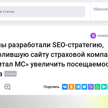
Образов
Агентс
мы разработали SEO-стратегию,
олившую сайту страховой комп
итал МС» увеличить посещаемос
а
Статья
Поделись