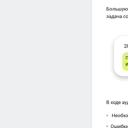
Большую 
задача с
В ходе а
Необхо
Ошибки 