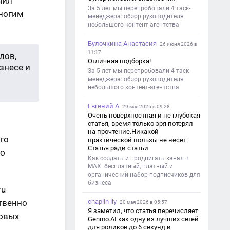
чил
За 5 лет мы перепробовали 4 таск-
многим
менеджера: обзор руководителя
небольшого контент-агентства
Булочкина Анастасия
26 июня 2026 в
11:17
лов,
Отличная подборка!
знесе и
За 5 лет мы перепробовали 4 таск-
менеджера: обзор руководителя
небольшого контент-агентства
Евгений А
29 мая 2026 в 09:28
Очень поверхностная и не глубокая
статья, время только зря потерял
на прочтение.Никакой
го
практической пользы не несет.
Статья ради статьи
ло
Как создать и продвигать канал в
MAX: бесплатный, платный и
органический набор подписчиков для
бизнеса
ru
твенно
chaplin ily
20 мая 2026 в 05:57
Я заметил, что статья перечисляет
ковых
Genmo.AI как одну из лучших сетей
для роликов до 6 секунд и