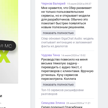
Чернов Валерий
15 июля 2026 в 09:37
Мне нравится, что Сбер развивает
не только пользовательские
сервисы, но и открывает модели
для разработчиков. Обычно это
помогает быстрее появляться
новым полезным решениям.
показать полностью
Сбер обновил GigaChat Audio: модель
считывает интонацию и запоминает
факты из диалогов
Чудова Тина
14 июля 2026 в 15:02
Руководство повесило на меня
весьма тяжелую задачу -
переводить с аудио текст, с
переговоров с клиентами. Вручную
устанешь. Кучу сервисов
пересмотрела. Коллега
посоветовал Speech2Text. Весьма
показать полностью
хорошо переводит. Мало
редактировать по итогу. Советую.
Топ-10 сервисов расшифровки
разговоров
и
.
Симцова Элина
26 июня 2026 в 11:21
Супер полезно! Спасибочки