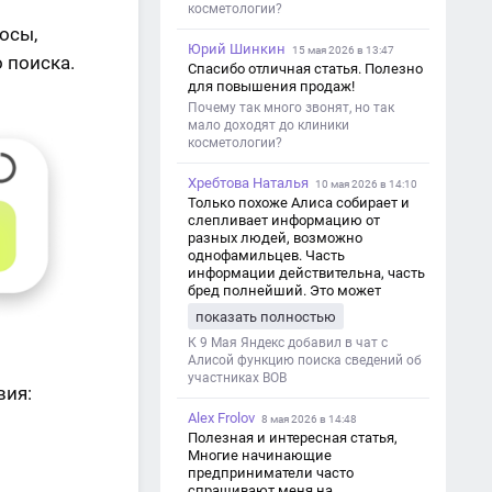
косметологии?
осы,
Юрий Шинкин
15 мая 2026 в 13:47
 поиска.
Спасибо отличная статья. Полезно
для повышения продаж!
Почему так много звонят, но так
мало доходят до клиники
косметологии?
Хребтова Наталья
10 мая 2026 в 14:10
Только похоже Алиса собирает и
слепливает информацию от
разных людей, возможно
однофамильцев. Часть
информации действительна, часть
бред полнейший. Это может
привести к путанице и
показать полностью
дезинформации
К 9 Мая Яндекс добавил в чат с
Алисой функцию поиска сведений об
участниках ВОВ
твия:
Alex Frolov
8 мая 2026 в 14:48
Полезная и интересная статья,
Многие начинающие
предприниматели часто
спрашивают меня на