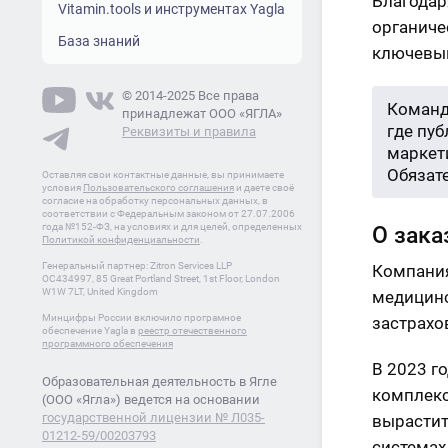
Благодар
Vitamin.tools и инструментах Yagla
органиче
База знаний
ключевым
© 2014-2025 Все права
Команд
принадлежат ООО «ЯГЛА»
где пу
Реквизиты и правила
маркети
Обязат
Оставляя свои контактные данные, вы принимаете
условия
Пользовательского соглашения
и даете своё
согласие на обработку персональных данных, в
соответствии с Федеральным законом от 27.07.2006
года №152-ФЗ, на условиях и для целей, определенных
О зака
Политикой конфиденциальности
.
Генеральный партнер: Zitron Services LLP
Компания
OC434997, 85 Great Portland Street, 1st Floor, London
W1W 7LT, United Kingdom
медицинс
Минцифры России включило програмное
застрахо
обеспечение Yagla в
реестр отечественного
программного обеспечения
В 2023 г
Образовательная деятельность в Ягле
комплекс
(ООО «Ягла») ведется на основании
государственной лицензии № Л035-
вырастит
01212-59/00203793
системах