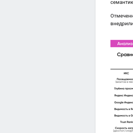
семантик
Отмеченн
внедрили