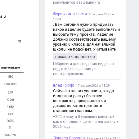
конкурентов без демпинга
Фуражкина Настя
18 апреля 2026 в
и и
17:04
. Вам сегодня нужно придумать
какое изделие будете выполнять и
выбрать тему проекта. Изделие
должно соответствовать вашему
уровню 8 класса, для начальной
школы не подойдет. Учитывайте
это. Оценка будет зависеть от
показать полностью
уровня работы. Структура проекта 1.
Титульный лист - Название школы.
Нейросети для создания видео: от
- Тип работы: «Проектная работа». -
подготовки сценария до
Тема проекта. - Кто выполнил:
постпродакшена
ФИО, класс. - Кто проверил: ФИО,
должность учителя. - Город, год. 2.
влад Rjibrjd
17 апреля 2026 в 13:29
Введение - Актуальность темы
Сейчас в наших условиях, когда
(почему это важно). - Цель и
издержки растут быстрее
задачи проекта. - Объект и предмет
контрактов, прозрачность и
исследования. - Методы работы. 3.
доказательство ценности
Основная часть - Теоретическая
становятся главным.
глава: что известно по теме,
+20% к чеку и 0 ушедших клиентов:
основные понятия. - Практическая
как мы подняли цены на логистику в
глава: что сделано (исследование,
2026 году
опрос, создание изделия и т. д.). -
Анализ результатов. 4.
Душеев Ярослав
Заключение - Краткие выводы по
17 апреля 2026 в 13:05