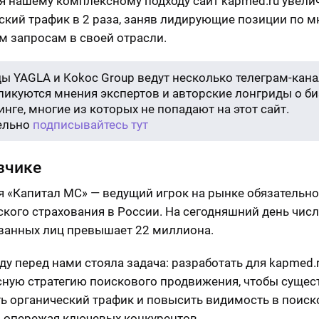
я нашему комплексному подходу сайт kapmed.ru увели
ский трафик в 2 раза, заняв лидирующие позиции по 
 запросам в своей отрасли.
ы YAGLA и Kokoc Group ведут несколько телеграм-кана
бликуются мнения экспертов и авторские лонгриды о би
нге, многие из которых не попадают на этот сайт.
ельно
подписывайтесь тут
зчике
 «Капитал МС» — ведущий игрок на рынке обязательно
кого страхования в России. На сегодняшний день чис
ванных лиц превышает 22 миллиона.
оду перед нами стояла задача: разработать для kapmed.
ную стратегию поискового продвижения, чтобы сущес
ь органический трафик и повысить видимость в поис
, опережая ключевых конкурентов.