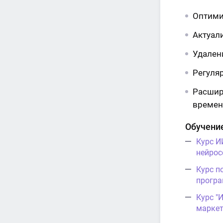
Оптими
Актуал
Удален
Регуля
Расшир
времен
Обучение
Курс И
нейрос
Курс п
програ
Курс "
маркет