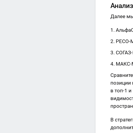
Анализ
Далее мы
АльфаС
РЕСО-М
СОГАЗ-
МАКС-М
Сравните
позиции 
в топ-1 и
видимост
простран
В страте
дополнит