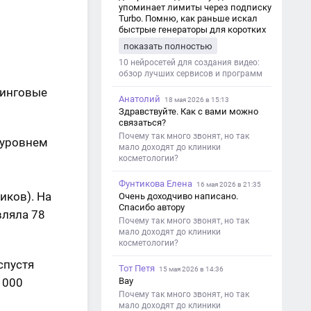
упоминает лимиты через подписку
Turbo. Помню, как раньше искал
быстрые генераторы для коротких
роликов — интересно увидеть
показать полностью
такой обзор именно с акцентом на
ограничения и подпись. Image V2
10 нейросетей для создания видео:
обзор лучших сервисов и программ
тинговые
Анатолий
18 мая 2026 в 15:13
Здравствуйте. Как с вами можно
связаться?
Почему так много звонят, но так
 уровнем
мало доходят до клиники
косметологии?
Фунтикова Елена
16 мая 2026 в 21:35
иков). На
Очень доходчиво написано.
Спасибо автору
вляла 78
Почему так много звонят, но так
мало доходят до клиники
косметологии?
спустя
Тот Петя
15 мая 2026 в 14:36
 000
Вау
Почему так много звонят, но так
мало доходят до клиники