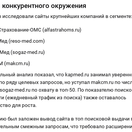
 конкурентного окружения
 исследовали сайты крупнейших компаний в сегменте
трахование-ОМС (alfastrahoms.ru)
ед (reso-med.com)
Мед (sogaz-med.ru)
 (makcm.ru)
льный анализ показал, что kapmed.ru занимал уверен
по ряду целевых запросов, но уступал makcm.ru по чис
 sogaz-med.ru по охвату в топ-50. По показателю поиск
и (ежедневный трафик из поиска) также оставалось
ство для роста.
гию был заложен вывод сайта в топ поисковой выдачи 
ельным смежным запросам, что требовало расширен