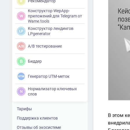
Рекомендатор
Конструктор WepApp-
приложений для Telegram от
Wame.tools
Конструктор лендингов
LPgenerator
A/B тестирование
Биддер
Генератор UTM-меток
Нормализатор ключевых
слов
Тарифы
В этом к
Поддержка клиентов
внедрила
Отзывы об экосистеме