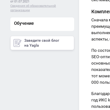
от 01.07.2021
Сведения об образовательной
организации
Комплек
Сначала 
Обучение
преимуще
выполнен
аспекты,
Заведите свой блог
на Yagla
По состо
SEO-опти
основных 
показате
тот моме
000 поль
Благодар
год ИКС 
пользова