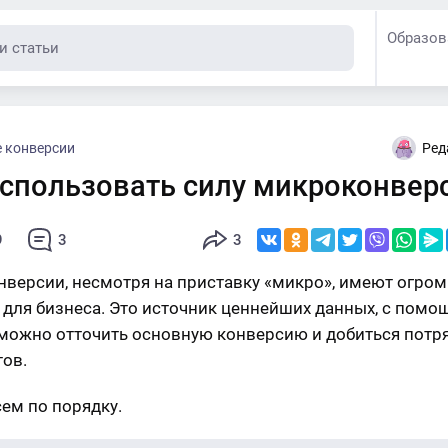
Образов
 конверсии
Ред
использовать силу микроконвер
9
3
3
версии, несмотря на приставку «микро», имеют огро
 для бизнеса. Это источник ценнейших данных, с пом
можно отточить основную конверсию и добиться пот
тов.
сем по порядку.