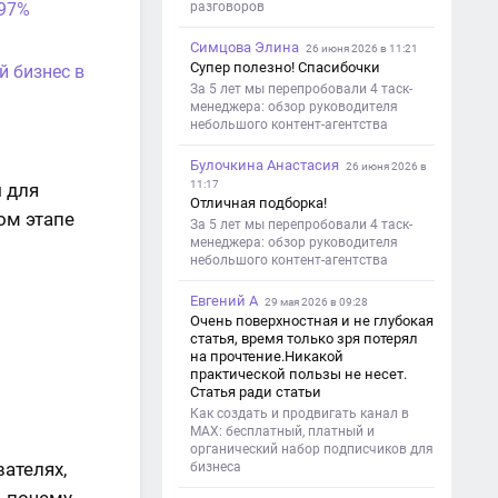
 97%
разговоров
Симцова Элина
26 июня 2026 в 11:21
Супер полезно! Спасибочки
й бизнес в
За 5 лет мы перепробовали 4 таск-
менеджера: обзор руководителя
небольшого контент-агентства
Булочкина Анастасия
26 июня 2026 в
11:17
 для
Отличная подборка!
ом этапе
За 5 лет мы перепробовали 4 таск-
менеджера: обзор руководителя
небольшого контент-агентства
Евгений А
29 мая 2026 в 09:28
Очень поверхностная и не глубокая
статья, время только зря потерял
на прочтение.Никакой
практической пользы не несет.
Статья ради статьи
Как создать и продвигать канал в
MAX: бесплатный, платный и
органический набор подписчиков для
ателях,
бизнеса