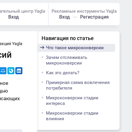
ательный центр Yagla
Рекламные инструменты Yagla
Вход
Вход
Регистрация
Навигация по статье
акция Yagla
Что такое микроконверсии
сий
Зачем отслеживать
микроконверсии
Как это делать?
Примерная схема вовлечения
мное
потребителя
ощью
Микроконверсии стадии
рясающих
интереса
Микроконверсии стадии
влияния
Микроконверсии стадии