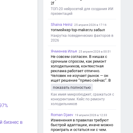
2f
ТОП-20 нейросетей для создания ИИ
презентаций
Shaiva Heinz
25 апреля 2026 в 17:16
топмейкер top-maker.ru забыл
Накрутка поведенческих факторов в
2026
Ячменев Илья
25 апреля 2026 в 00:51
Не совсем согласен. В нишах с
срочным спросом, как ремонт
холодильников, контекстная
реклама работает отлично.
Человек не изучает рынок — он
ищет решение “прямо сейчас”. В
этот момент Яндекс Директ как раз
показать полностью
и ловит самый горячий трафик,
тогда как SEO в таких задачах
Как имея микробюджет, сражаться с
просто не успевает.
конкурентами. Кейс по ремонту
холодильников
 97%
Roman Djaev
19 апреля 2026 в 12:33
Изменения в правилах требуют
й бизнес в
быстрой адаптации, иначе можно
проиграть и остаться ни с чем.