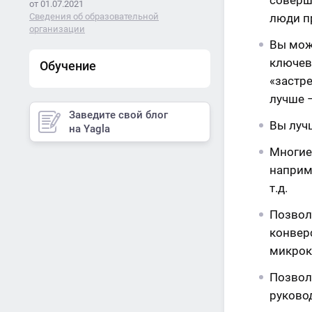
соверш
от 01.07.2021
Сведения об образовательной
люди пр
организации
Вы може
ключев
Обучение
«застре
лучше –
Заведите свой блог
Вы луч
на Yagla
Многие
наприм
т.д.
Позвол
конвер
микроко
Позвол
руково