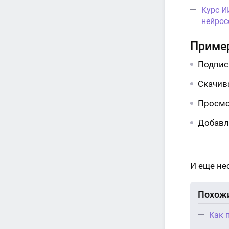
Курс И
нейрос
Пример
Подпис
Скачив
Просмо
Добавл
И еще не
Похожи
Как 