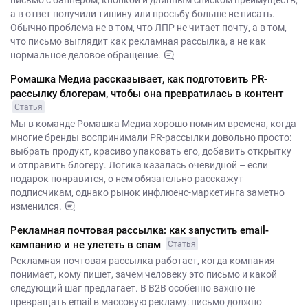
письмо с баннером, кнопкой и длинным списком преимуществ,
а в ответ получили тишину или просьбу больше не писать.
Обычно проблема не в том, что ЛПР не читает почту, а в том,
что письмо выглядит как рекламная рассылка, а не как
нормальное деловое обращение.
Ромашка Медиа рассказывает, как подготовить PR-
рассылку блогерам, чтобы она превратилась в контент
Статья
Мы в команде Ромашка Медиа хорошо помним времена, когда
многие бренды воспринимали PR-рассылки довольно просто:
выбрать продукт, красиво упаковать его, добавить открытку
и отправить блогеру. Логика казалась очевидной – если
подарок понравится, о нем обязательно расскажут
подписчикам, однако рынок инфлюенс-маркетинга заметно
изменился.
Рекламная почтовая рассылка: как запустить email-
кампанию и не улететь в спам
Статья
Рекламная почтовая рассылка работает, когда компания
понимает, кому пишет, зачем человеку это письмо и какой
следующий шаг предлагает. В B2B особенно важно не
превращать email в массовую рекламу: письмо должно