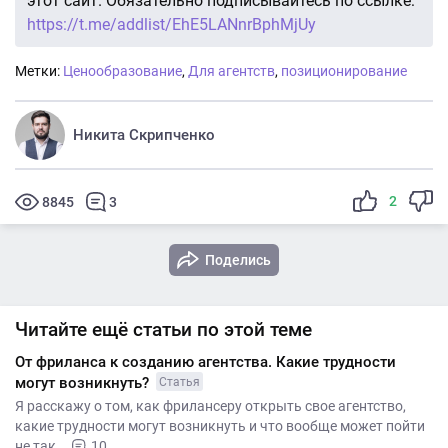
этот сайт. Обязательно подписывайтесь по ссылке:
https://t.me/addlist/EhE5LANnrBphMjUy
Метки:
Ценообразование
,
Для агентств
,
позиционирование
Никита Скрипченко
2
8845
3
Поделись
Читайте ещё статьи по этой теме
От фриланса к созданию агентства. Какие трудности
могут возникнуть?
Статья
Я расскажу о том, как фрилансеру открыть свое агентство,
какие трудности могут возникнуть и что вообще может пойти
не так. .
10