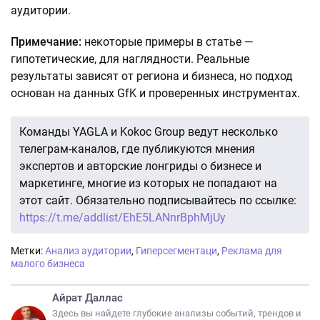
аудитории.
Примечание:
некоторые примеры в статье —
гипотетические, для наглядности. Реальные
результаты зависят от региона и бизнеса, но подход
основан на данных GfK и проверенных инструментах.
Команды YAGLA и Kokoc Group ведут несколько
телеграм-каналов, где публикуются мнения
экспертов и авторские лонгриды о бизнесе и
маркетинге, многие из которых не попадают на
этот сайт. Обязательно подписывайтесь по ссылке:
https://t.me/addlist/EhE5LANnrBphMjUy
Метки:
Анализ аудитории
,
Гиперсегментаци
,
Реклама для
малого бизнеса
Айрат Даллас
Здесь вы найдете глубокие анализы событий, трендов и