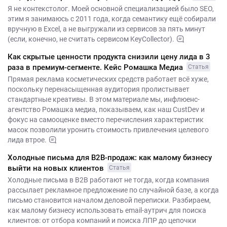
Я не контекстолог. Моей основной специализацией было SEO,
этим я занимаюсь с 2011 года, когда семантику ещё собирали
вручную в Excel, а не выгружали из сервисов за пять минут
(если, конечно, не считать сервисом KeyCollector).
Как скрытые ценности продукта снизили цену лида в 3
раза в премиум-сегменте. Кейс Ромашка Медиа
Статья
Прямая реклама косметических средств работает всё хуже,
поскольку перенасыщенная аудитория пролистывает
стандартные креативы. В этом материале мы, инфлюенс-
агентство Ромашка медиа, показываем, как наш CustDev и
фокус на самооценке вместо перечисления характеристик
масок позволили уронить стоимость привлечения целевого
лида втрое.
Холодные письма для B2B-продаж: как малому бизнесу
выйти на новых клиентов
Статья
Холодные письма в B2B работают не тогда, когда компания
рассылает рекламное предложение по случайной базе, а когда
письмо становится началом деловой переписки. Разбираем,
как малому бизнесу использовать email-аутрич для поиска
клиентов: от отбора компаний и поиска ЛПР до цепочки