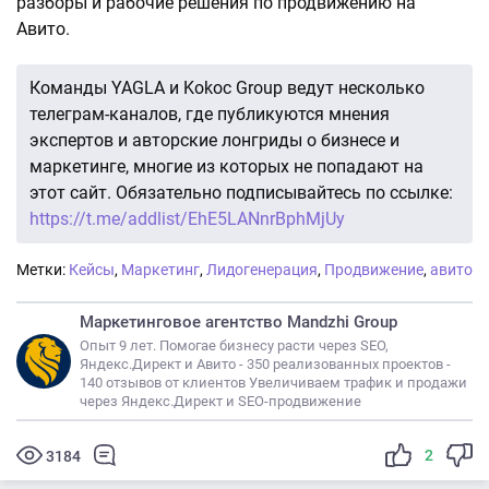
разборы и рабочие решения по продвижению на
Авито.
Команды YAGLA и Kokoc Group ведут несколько
телеграм-каналов, где публикуются мнения
экспертов и авторские лонгриды о бизнесе и
маркетинге, многие из которых не попадают на
этот сайт. Обязательно подписывайтесь по ссылке:
https://t.me/addlist/EhE5LANnrBphMjUy
Метки:
Кейсы
,
Маркетинг
,
Лидогенерация
,
Продвижение
,
авито
Маркетинговое агентство Mandzhi Group
Опыт 9 лет. Помогае бизнесу расти через SEO,
Яндекс.Директ и Авито - 350 реализованных проектов -
140 отзывов от клиентов Увеличиваем трафик и продажи
через Яндекс.Директ и SEO-продвижение
2
3184