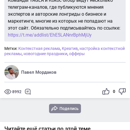
Команды YAGLA и Kokoc Group ведут несколько
телеграм-каналов, где публикуются мнения
экспертов и авторские лонгриды о бизнесе и
маркетинге, многие из которых не попадают на
этот сайт. Обязательно подписывайтесь по ссылке:
https://t.me/addlist/EhE5LANnrBphMjUy
Метки:
Контекстная реклама
,
Креатив
,
настройка контекстной
рекламы
,
новогодние праздники
,
офферы
Павел Мордаков
0
8992
Поделись
Читайте ещё статьи по этой теме