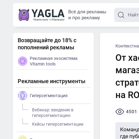
Всё для рекламы
и про рекламу
Возвращайте до 18% с
Контекстна
пополнений рекламы
От ха
Рекламная экосистема
Vitamin.tools
мага
стра
Рекламные инструменты
на RO
Гиперсегментация
Вебинар: введение в
4501
гиперсегментацию
Кейсы гиперсегментации
Команд
где пу