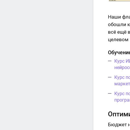
Наши фла
обошли к
всё ещё 
целевом 
Обучени
Курс И
нейрос
Курс п
маркет
Курс п
програ
Оптим
Бюджет н