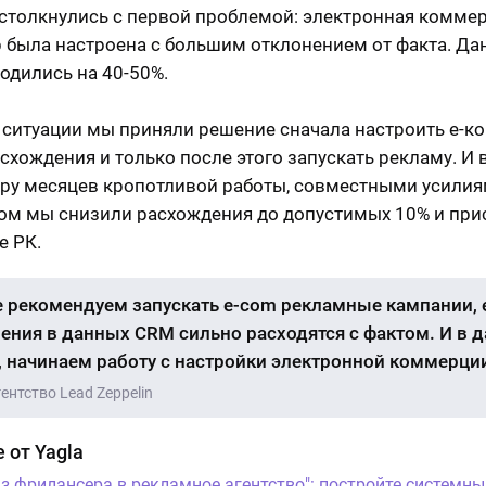
 столкнулись с первой проблемой: электронная комме
 была настроена с большим отклонением от факта. Да
одились на 40-50%.
 ситуации мы приняли решение сначала настроить е-ко
схождения и только после этого запускать рекламу. И в
ару месяцев кропотливой работы, совместными усилия
ом мы снизили расхождения до допустимых 10% и при
е РК.
 рекомендуем запускать e-com рекламные кампании, 
ения в данных CRM сильно расходятся с фактом. И в 
, начинаем работу с настройки электронной коммерци
агентство Lead Zeppelin
 от Yagla
Из фрилансера в рекламное агентство": постройте системны