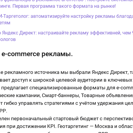
инге. Первая программа такого формата на рынке!
И-Таргетолог: автоматизируйте настройку рекламы благод
етям
о Яндекс Директ: настраивайте рекламу эффективней, чем
ологов
 e-commerce рекламы.
ве рекламного источника мы выбрали Яндекс Директ, т
вает доступ к широкой целевой аудитории в ключевых
, предлагает специализированные форматы для e-com
еские кампании, Смарт-баннеры, Товарные объявления
т гибко управлять стратегиями с учётом удержания це
РР.
лен первоначальный стартовый бюджет с перспектив
ия при достижении KPI. Геотаргетинг — Москва и област