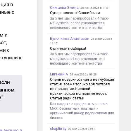
рция в
Симцова Элина
26 июня 2026 в 11:21
нные с
Супер полезно! Спасибочки
За 5 лет мы перепробовали 4 таск-
менеджера: обзор руководителя
небольшого контент-агентства
м и
Булочкина Анастасия
26 июня 2026 в
от,
11:17
Отличная подборка!
ми с
За 5 лет мы перепробовали 4 таск-
ступили к
менеджера: обзор руководителя
небольшого контент-агентства
Евгений А
29 мая 2026 в 09:28
Очень поверхностная и не глубокая
если
статья, время только зря потерял
на прочтение.Никакой
данном
практической пользы не несет.
и”
Статья ради статьи
Как создать и продвигать канал в
MAX: бесплатный, платный и
органический набор подписчиков для
бизнеса
chaplin ily
20 мая 2026 в 05:57
й бизнес в