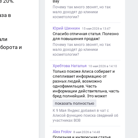
е 20%.
Вау
Почему так много звонят, но так
мало доходят до клиники
аза в
косметологии?
Юрий Шинкин
15 мая 2026 в 13:47
Спасибо отличная статья. Полезно
али
для повышения продаж!
Почему так много звонят, но так
оборота и
мало доходят до клиники
косметологии?
Хребтова Наталья
10 мая 2026 в 14:10
Только похоже Алиса собирает и
слепливает информацию от
разных людей, возможно
однофамильцев. Часть
информации действительна, часть
бред полнейший. Это может
привести к путанице и
показать полностью
дезинформации
К 9 Мая Яндекс добавил в чат с
Алисой функцию поиска сведений об
участниках ВОВ
Alex Frolov
8 мая 2026 в 14:48
Полезная и интересная статья,