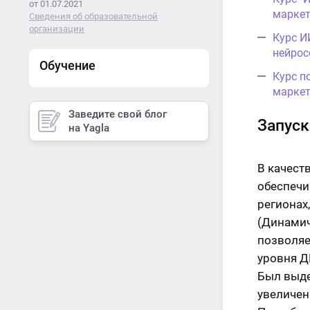
от 01.07.2021
маркет
Сведения об образовательной
организации
Курс И
нейрос
Обучение
Курс п
маркет
Заведите свой блог
Запуск
на Yagla
В качест
обеспечи
регионах
(Динамич
позволяе
уровня Д
Был выде
увеличен