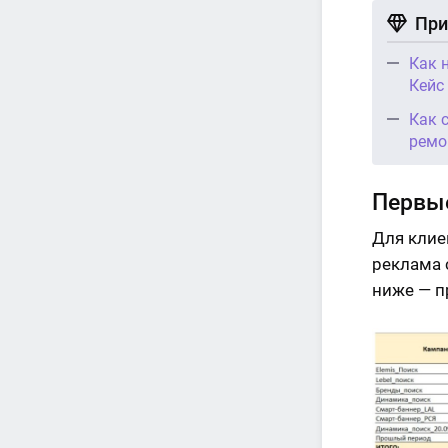
При
Как 
Кейс
Как 
ремо
Первые
Для клие
реклама 
ниже — п