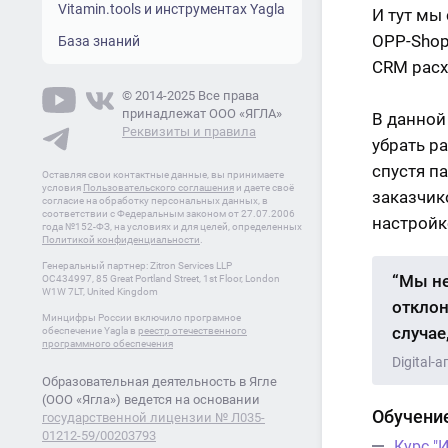
Vitamin.tools и инструментах Yagla
И тут мы
OPP-Shop
База знаний
CRM расх
© 2014-2025 Все права
принадлежат ООО «ЯГЛА»
В данной
Реквизиты и правила
убрать ра
спустя п
Оставляя свои контактные данные, вы принимаете
условия
Пользовательского соглашения
и даете своё
заказчик
согласие на обработку персональных данных, в
соответствии с Федеральным законом от 27.07.2006
настройк
года №152-ФЗ, на условиях и для целей, определенных
Политикой конфиденциальности
.
Генеральный партнер: Zitron Services LLP
“Мы не
OC434997, 85 Great Portland Street, 1st Floor, London
W1W 7LT, United Kingdom
отклон
Минцифры России включило програмное
случае
обеспечение Yagla в
реестр отечественного
программного обеспечения
Digital-
Образовательная деятельность в Ягле
(ООО «Ягла») ведется на основании
Обучение
государственной лицензии № Л035-
01212-59/00203793
Курс "