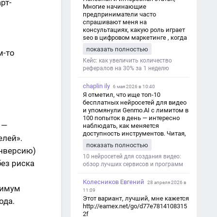
рт-
Многие начинающие
предприниматели часто
спрашивают меня на
консультациях, какую роль играет
seo в цифровом маркетинге , когда
мы только знакомимся и
показать полностью
м-то
обсуждаем их проект:
https://aseotop.com/kakuyu-rol-igraet-
Кейс: как увеличить количество
seo-v-czifrovom-marketinge/
рефералов на 30% за 1 неделю
chaplin ily
6 мая 2026 в 10:40
Я отметил, что ище топ-10
бесплатных нейросетей для видео
и упомянули Genmo.AI с лимитом в
100 попыток в день — интересно
 —
наблюдать, как меняется
доступность инструментов. Читая,
елей».
вспомнил прошлые эксперименты
показать полностью
с короткими клипами в телеграм-
онверсию)
каналах YAGLA и Kokoc Group. Flux 2
10 нейросетей для создания видео:
ез риска
обзор лучших сервисов и программ
Колесников Евгений
28 апреля 2026 в
симум
11:09
Этот вариант, лучший, мне кажется
ода.
http://earnex.net/go/d77e7814108315
2f