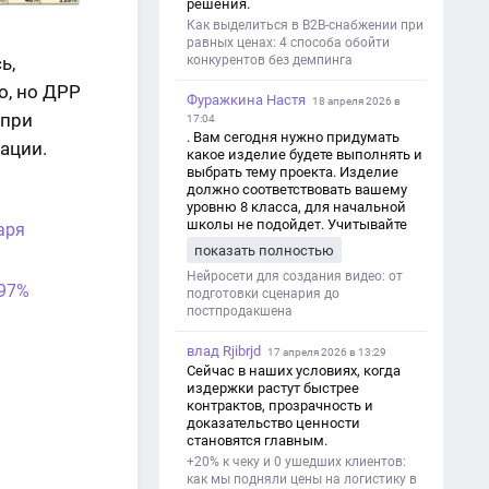
решения.
Как выделиться в B2B-снабжении при
равных ценах: 4 способа обойти
ь,
конкурентов без демпинга
о, но ДРР
Фуражкина Настя
18 апреля 2026 в
 при
17:04
. Вам сегодня нужно придумать
ации.
какое изделие будете выполнять и
выбрать тему проекта. Изделие
должно соответствовать вашему
уровню 8 класса, для начальной
школы не подойдет. Учитывайте
аря
это. Оценка будет зависеть от
показать полностью
уровня работы. Структура проекта 1.
Титульный лист - Название школы.
Нейросети для создания видео: от
 97%
- Тип работы: «Проектная работа». -
подготовки сценария до
Тема проекта. - Кто выполнил:
постпродакшена
ФИО, класс. - Кто проверил: ФИО,
должность учителя. - Город, год. 2.
влад Rjibrjd
17 апреля 2026 в 13:29
Введение - Актуальность темы
Сейчас в наших условиях, когда
(почему это важно). - Цель и
издержки растут быстрее
задачи проекта. - Объект и предмет
контрактов, прозрачность и
исследования. - Методы работы. 3.
доказательство ценности
Основная часть - Теоретическая
становятся главным.
глава: что известно по теме,
+20% к чеку и 0 ушедших клиентов:
основные понятия. - Практическая
как мы подняли цены на логистику в
глава: что сделано (исследование,