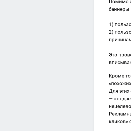
Помимо э
баннеры в
1) польз
2) польз
причинам
Это пров
вписываю
Кроме то
«похожих
Для этих
— это да
нецелево
Рекламны
кликов» 