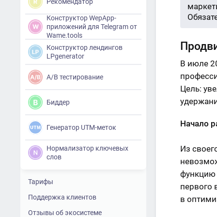
Рекомендатор
маркети
Обязат
Конструктор WepApp-
приложений для Telegram от
Wame.tools
Продви
Конструктор лендингов
LPgenerator
В июле 2
професси
A/B тестирование
Цель: ув
удержани
Биддер
Начало р
Генератор UTM-меток
Из своег
Нормализатор ключевых
слов
невозмож
функцию 
Тарифы
первого 
Поддержка клиентов
в оптими
Отзывы об экосистеме