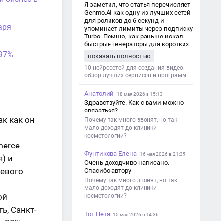
Я заметил, что статья перечисляет
Genmo.AI как одну из лучших сетей
для роликов до 6 секунд и
аря
упоминает лимиты через подписку
Turbo. Помню, как раньше искал
быстрые генераторы для коротких
роликов — интересно увидеть
 97%
показать полностью
такой обзор именно с акцентом на
ограничения и подпись. Image V2
10 нейросетей для создания видео:
обзор лучших сервисов и программ
Анатолий
18 мая 2026 в 15:13
Здравствуйте. Как с вами можно
связаться?
ак как он
Почему так много звонят, но так
мало доходят до клиники
косметологии?
merce
Фунтикова Елена
16 мая 2026 в 21:35
) и
Очень доходчиво написано.
левого
Спасибо автору
Почему так много звонят, но так
мало доходят до клиники
ой
косметологии?
ь, Санкт-
Тот Петя
15 мая 2026 в 14:36