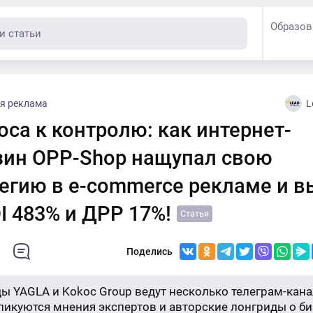
Образов
я реклама
L
оса к контролю: как интернет-
зин OPP-Shop нащупал свою
тегию в e-commerce рекламе и 
I 483% и ДРР 17%!
Статья
Поделись
ы YAGLA и Kokoc Group ведут несколько телеграм-кана
бликуются мнения экспертов и авторские лонгриды о би