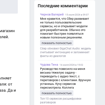
Последние комментарии
Чернов Валерий
15 июля 2026 в 09:37
Мне нравится, что Сбер развивает
не только пользовательские
сервисы, но и открывает модели
для разработчиков. Обычно это
магазин
помогает быстрее появляться
елей.
новым полезным решениям.
показать полностью
Сбер обновил GigaChat Audio: модель
считывает интонацию и запоминает
факты из диалогов
Чудова Тина
14 июля 2026 в 15:02
Руководство повесило на меня
весьма тяжелую задачу -
переводить с аудио текст, с
олняет
переговоров с клиентами. Вручную
ля: от
устанешь. Кучу сервисов
пересмотрела. Коллега
за. Да и
посоветовал Speech2Text. Весьма
показать полностью
хорошо переводит. Мало
редактировать по итогу. Советую.
Топ-10 сервисов расшифровки
разговоров