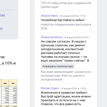
ТОП-20 нейросетей для создания ИИ
презентаций
ом.
Shaiva Heinz
25 апреля 2026 в 17:16
топмейкер top-maker.ru забыл
Накрутка поведенческих факторов в
по
2026
Ячменев Илья
25 апреля 2026 в 00:51
Не совсем согласен. В нишах с
срочным спросом, как ремонт
холодильников, контекстная
реклама работает отлично.
аче
Человек не изучает рынок — он
ищет решение “прямо сейчас”. В
 а 10% и
этот момент Яндекс Директ как раз
показать полностью
и ловит самый горячий трафик,
тогда как SEO в таких задачах
Как имея микробюджет, сражаться с
просто не успевает.
конкурентами. Кейс по ремонту
холодильников
Roman Djaev
19 апреля 2026 в 12:33
Изменения в правилах требуют
быстрой адаптации, иначе можно
проиграть и остаться ни с чем.
Главное, что все равно есть