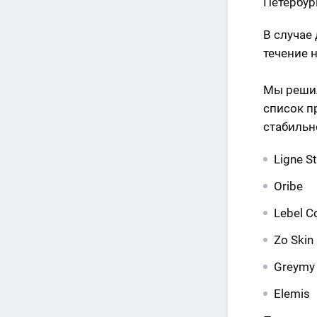
Петербур
В случае
течение 
Мы решил
список п
стабильн
Ligne St
Oribe
Lebel C
Zo Skin
Greymy
Elemis