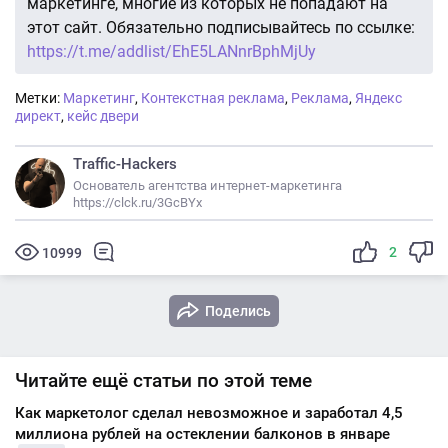
маркетинге, многие из которых не попадают на
этот сайт. Обязательно подписывайтесь по ссылке:
https://t.me/addlist/EhE5LANnrBphMjUy
Метки:
Маркетинг
,
Контекстная реклама
,
Реклама
,
Яндекс
директ
,
кейс двери
Traffic-Hackers
Основатель агентства интернет-маркетинга
https://clck.ru/3GcBYx
2
10999
Поделись
Читайте ещё статьи по этой теме
Как маркетолог сделал невозможное и заработал 4,5
миллиона рублей на остеклении балконов в январе