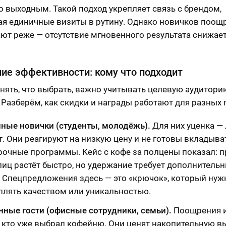
о выходным. Такой подход укрепляет связь с брендом,
я единичные визиты в рутину. Однако новичков поощ
ют реже — отсутствие мгновенного результата снижает
ие эффективности: кому что подходит
нять, что выбрать, важно учитывать целевую аудитори
 Разберём, как скидки и награды работают для разных 
ные новички (студенты, молодёжь).
Для них уценка —
. Они реагируют на низкую цену и не готовы вкладыва
рочные программы. Кейс с кофе за полцены показал: п
лиц растёт быстро, но удержание требует дополнитель
. Спецпредложения здесь — это «крючок», который нуж
плять качеством или уникальностью.
нные гости (офисные сотрудники, семьи).
Поощрения 
, кто уже выбрал кофейню. Они ценят накопительную в