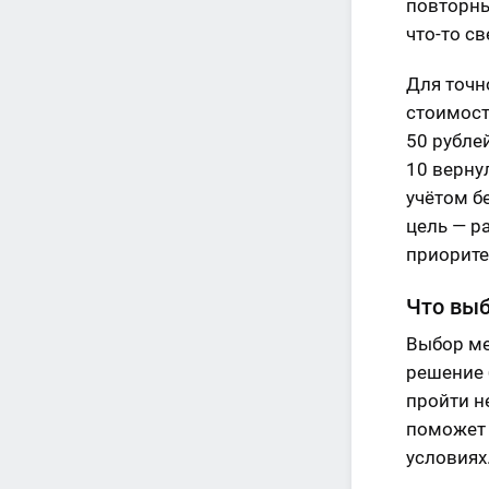
повторны
что-то св
Для точн
стоимост
50 рублей
10 верну
учётом б
цель — р
приорите
Что выб
Выбор ме
решение 
пройти н
поможет 
условиях