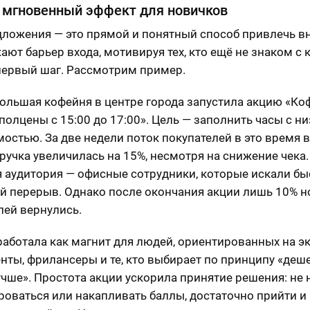
 мгновенный эффект для новичков
ложения — это прямой и понятный способ привлечь в
ают барьер входа, мотивируя тех, кто ещё не знаком с 
первый шаг. Рассмотрим пример.
большая кофейня в центре города запустила акцию «Ко
 полцены с 15:00 до 17:00». Цель — заполнить часы с н
остью. За две недели поток покупателей в это время 
ыручка увеличилась на 15%, несмотря на снижение чека.
 аудитория — офисные сотрудники, которые искали бы
й перерыв. Однако после окончания акции лишь 10% 
лей вернулись.
работала как магнит для людей, ориентированных на 
енты, фрилансеры и те, кто выбирает по принципу «деш
учше». Простота акции ускорила принятие решения: не
роваться или накапливать баллы, достаточно прийти и