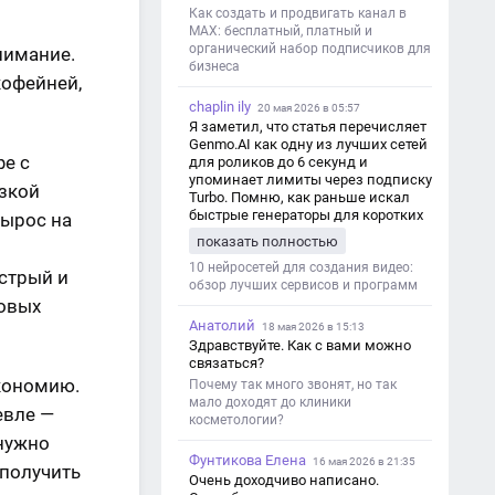
Как создать и продвигать канал в
MAX: бесплатный, платный и
органический набор подписчиков для
нимание.
бизнеса
кофейней,
chaplin ily
20 мая 2026 в 05:57
Я заметил, что статья перечисляет
Genmo.AI как одну из лучших сетей
фе с
для роликов до 6 секунд и
упоминает лимиты через подписку
изкой
Turbo. Помню, как раньше искал
быстрые генераторы для коротких
вырос на
роликов — интересно увидеть
показать полностью
такой обзор именно с акцентом на
ограничения и подпись. Image V2
10 нейросетей для создания видео:
стрый и
обзор лучших сервисов и программ
новых
Анатолий
18 мая 2026 в 15:13
Здравствуйте. Как с вами можно
связаться?
экономию.
Почему так много звонят, но так
мало доходят до клиники
евле —
косметологии?
 нужно
Фунтикова Елена
16 мая 2026 в 21:35
 получить
Очень доходчиво написано.