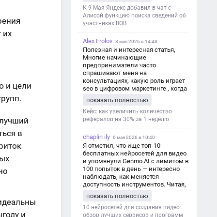
дезинформации
К 9 Мая Яндекс добавил в чат с
Алисой функцию поиска сведений об
рения
участниках ВОВ
 их
Alex Frolov
8 мая 2026 в 14:48
Полезная и интересная статья,
Многие начинающие
предприниматели часто
спрашивают меня на
консультациях, какую роль играет
ю и цели
seo в цифровом маркетинге , когда
мы только знакомимся и
групп.
показать полностью
обсуждаем их проект:
https://aseotop.com/kakuyu-rol-igraet-
Кейс: как увеличить количество
 лучший
seo-v-czifrovom-marketinge/
рефералов на 30% за 1 неделю
ться в
chaplin ily
6 мая 2026 в 10:40
риток
Я отметил, что ище топ-10
бесплатных нейросетей для видео
ных
и упомянули Genmo.AI с лимитом в
100 попыток в день — интересно
но
наблюдать, как меняется
доступность инструментов. Читая,
вспомнил прошлые эксперименты
показать полностью
с короткими клипами в телеграм-
идеальны
каналах YAGLA и Kokoc Group. Flux 2
10 нейросетей для создания видео:
ыгоду и
обзор лучших сервисов и программ