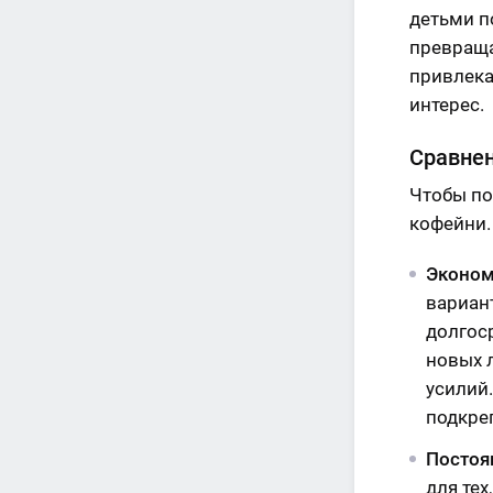
детьми п
превраща
привлека
интерес.
Сравнен
Чтобы по
кофейни.
Эконом
вариант
долгос
новых 
усилий
подкре
Постоя
для тех