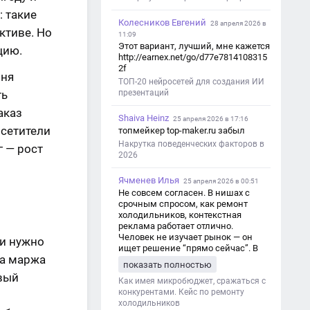
: такие
Колесников Евгений
28 апреля 2026 в
ктиве. Но
11:09
Этот вариант, лучший, мне кажется
цию.
http://earnex.net/go/d77e7814108315
2f
йня
ТОП-20 нейросетей для создания ИИ
ть
презентаций
аказ
Shaiva Heinz
25 апреля 2026 в 17:16
осетители
топмейкер top-maker.ru забыл
Накрутка поведенческих факторов в
г — рост
2026
Ячменев Илья
25 апреля 2026 в 00:51
Не совсем согласен. В нишах с
срочным спросом, как ремонт
холодильников, контекстная
реклама работает отлично.
Человек не изучает рынок — он
ли нужно
ищет решение “прямо сейчас”. В
 а маржа
этот момент Яндекс Директ как раз
показать полностью
и ловит самый горячий трафик,
овый
тогда как SEO в таких задачах
Как имея микробюджет, сражаться с
просто не успевает.
конкурентами. Кейс по ремонту
холодильников