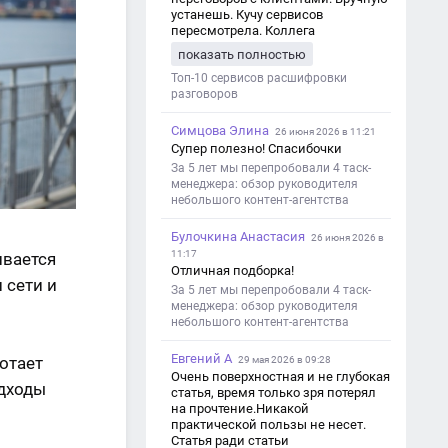
устанешь. Кучу сервисов
пересмотрела. Коллега
посоветовал Speech2Text. Весьма
показать полностью
хорошо переводит. Мало
редактировать по итогу. Советую.
Топ-10 сервисов расшифровки
разговоров
Симцова Элина
26 июня 2026 в 11:21
Супер полезно! Спасибочки
За 5 лет мы перепробовали 4 таск-
менеджера: обзор руководителя
небольшого контент-агентства
Булочкина Анастасия
26 июня 2026 в
11:17
ивается
Отличная подборка!
 сети и
За 5 лет мы перепробовали 4 таск-
менеджера: обзор руководителя
небольшого контент-агентства
Евгений А
отает
29 мая 2026 в 09:28
Очень поверхностная и не глубокая
одходы
статья, время только зря потерял
на прочтение.Никакой
практической пользы не несет.
Статья ради статьи