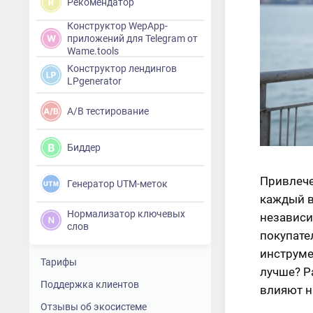
Рекомендатор
Конструктор WepApp-
приложений для Telegram от
Wame.tools
Конструктор лендингов
LPgenerator
A/B тестирование
Биддер
Привлече
Генератор UTM-меток
каждый в
Нормализатор ключевых
независи
слов
покупате
инструме
Тарифы
лучше? Р
Поддержка клиентов
влияют н
Отзывы об экосистеме