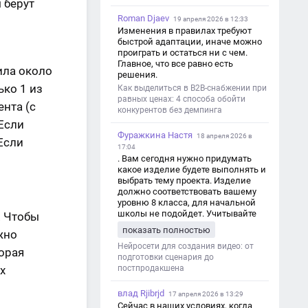
 берут
Roman Djaev
19 апреля 2026 в 12:33
Изменения в правилах требуют
быстрой адаптации, иначе можно
проиграть и остаться ни с чем.
Главное, что все равно есть
ила около
решения.
ько 1 из
Как выделиться в B2B-снабжении при
равных ценах: 4 способа обойти
ента (с
конкурентов без демпинга
 Если
Фуражкина Настя
18 апреля 2026 в
Если
17:04
. Вам сегодня нужно придумать
какое изделие будете выполнять и
выбрать тему проекта. Изделие
должно соответствовать вашему
уровню 8 класса, для начальной
школы не подойдет. Учитывайте
. Чтобы
это. Оценка будет зависеть от
показать полностью
жно
уровня работы. Структура проекта 1.
Титульный лист - Название школы.
Нейросети для создания видео: от
орая
- Тип работы: «Проектная работа». -
подготовки сценария до
х
Тема проекта. - Кто выполнил:
постпродакшена
ФИО, класс. - Кто проверил: ФИО,
должность учителя. - Город, год. 2.
влад Rjibrjd
17 апреля 2026 в 13:29
Введение - Актуальность темы
Сейчас в наших условиях, когда