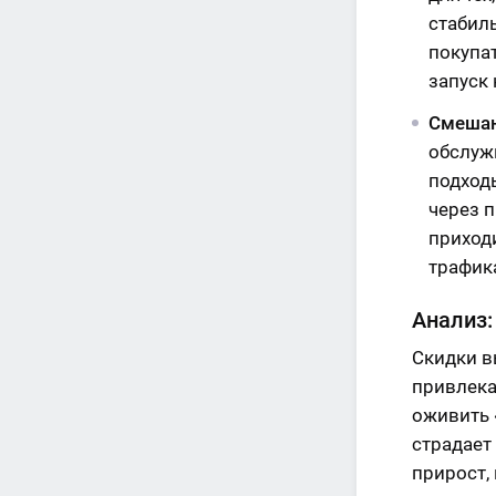
стабил
покупа
запуск
Смешан
обслужи
подход
через 
приходи
трафик
Анализ:
Скидки в
привлека
оживить 
страдает
прирост,