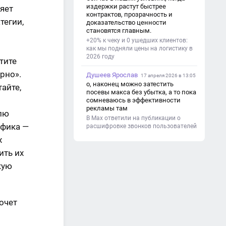
(почему это важно). - Цель и
издержки растут быстрее
яет
задачи проекта. - Объект и предмет
контрактов, прозрачность и
исследования. - Методы работы. 3.
тегии,
доказательство ценности
Основная часть - Теоретическая
становятся главным.
глава: что известно по теме,
+20% к чеку и 0 ушедших клиентов:
основные понятия. - Практическая
как мы подняли цены на логистику в
глава: что сделано (исследование,
2026 году
тите
опрос, создание изделия и т. д.). -
Анализ результатов. 4.
рно».
Душеев Ярослав
Заключение - Краткие выводы по
17 апреля 2026 в 13:05
проекту. - Достигнута ли цель. -
о, наконец можно затестить
айте,
Практическая значимость работы.
посевы макса без убытка, а то пока
5. Список литературы Перечень
сомневаюсь в эффективности
использованных книг, статей,
рекламы там
елю
сайтов. 6. Приложения (по
В Max ответили на публикации о
необходимости) Таблицы,
афика —
расшифровке звонков пользователей
фотографии, схемы, анкеты.
х
ить их
кую
очет