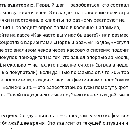
ть аудиторию.
Первый шаг — разобраться, кто составл
 массу посетителей. Это задаёт направление всей стра
ички и постоянные клиенты по-разному реагируют на
ния. Проведите опрос прямо в кофейне: например,
йте на кассе «Как часто вы у нас бываете?» или размес
 соцсетях с вариантами «Первый раз», «Иногда», «Регуля
е это анализом чеков через кассовую систему: подсчит
покупок приходится на тех, кто зашёл впервые за месяц
, и сколько — на тех, кто появляется хотя бы раз в нед
ные покупатели). Если данные показывают, что 70% тр
е посетители, скидки станут эффективным способом и
. Если же 60% — это завсегдатаи, бонусы помогут укреп
ть. Такой подход исключает субъективность и даёт чёт
ть цель.
Следующий этап — определить, чего кофейня х
в ближайшее время. Это зависит от текущей ситуации и