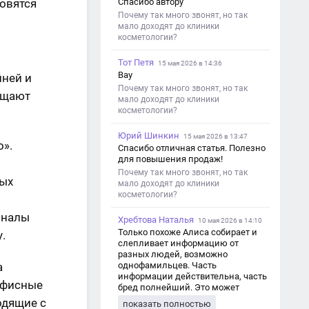
новятся
Спасибо автору
Почему так много звонят, но так
мало доходят до клиники
косметологии?
Тот Петя
15 мая 2026 в 14:36
Вау
йней и
Почему так много звонят, но так
ещают
мало доходят до клиники
косметологии?
Юрий Шинкин
15 мая 2026 в 13:47
о».
Спасибо отличная статья. Полезно
для повышения продаж!
Почему так много звонят, но так
ных
мало доходят до клиники
косметологии?
оналы
Хребтова Наталья
10 мая 2026 в 14:10
Только похоже Алиса собирает и
.
слепливает информацию от
разных людей, возможно
а
однофамильцев. Часть
информации действительна, часть
офисные
бред полнейший. Это может
привести к путанице и
одящие с
показать полностью