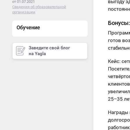
выгоду з
от 01.07.2021
Сведения об образовательной
постоянн
организации
Бонусы:
Обучение
Программ
готов во
стабильн
Заведите свой блог
на Yagla
Кейс: се
Посетите
четвёрто
клиентов
увеличил
25–35 ле
Награды 
долгосро
работник