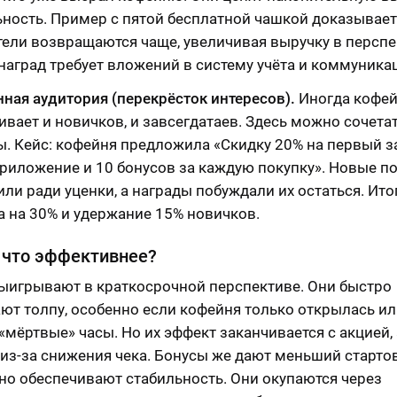
ьность. Пример с пятой бесплатной чашкой доказывает
тели возвращаются чаще, увеличивая выручку в перспе
 наград требует вложений в систему учёта и коммуника
ная аудитория (перекрёсток интересов).
Иногда кофе
вает и новичков, и завсегдатаев. Здесь можно сочета
ы. Кейс: кофейня предложила «Скидку 20% на первый з
приложение и 10 бонусов за каждую покупку». Новые п
ли ради уценки, а награды побуждали их остаться. Ито
а на 30% и удержание 15% новичков.
 что эффективнее?
ыигрывают в краткосрочной перспективе. Они быстро
ют толпу, особенно если кофейня только открылась и
«мёртвые» часы. Но их эффект заканчивается с акцией,
 из-за снижения чека. Бонусы же дают меньший старт
 но обеспечивают стабильность. Они окупаются через