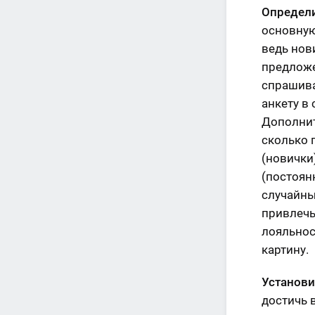
Определи
основную
ведь нов
предложе
спрашива
анкету в
Дополнит
сколько 
(новички)
(постоян
случайны
привлечь
лояльнос
картину.
Установи
достичь 