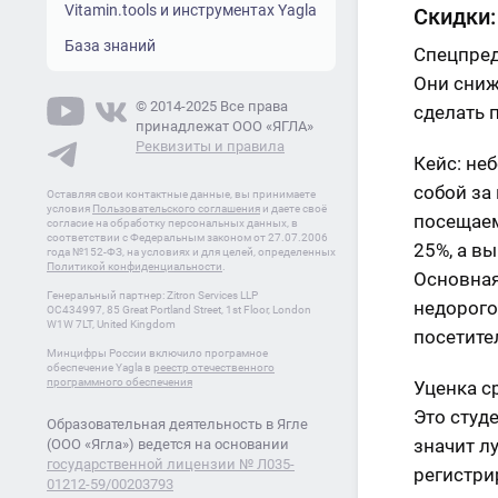
Vitamin.tools и инструментах Yagla
Скидки:
База знаний
Спецпред
Они сниж
© 2014-2025 Все права
сделать 
принадлежат ООО «ЯГЛА»
Реквизиты и правила
Кейс: не
собой за
Оставляя свои контактные данные, вы принимаете
условия
Пользовательского соглашения
и даете своё
посещаем
согласие на обработку персональных данных, в
соответствии с Федеральным законом от 27.07.2006
25%, а в
года №152-ФЗ, на условиях и для целей, определенных
Политикой конфиденциальности
.
Основная
Генеральный партнер: Zitron Services LLP
недорого
OC434997, 85 Great Portland Street, 1st Floor, London
W1W 7LT, United Kingdom
посетите
Минцифры России включило програмное
обеспечение Yagla в
реестр отечественного
программного обеспечения
Уценка с
Это студ
Образовательная деятельность в Ягле
значит л
(ООО «Ягла») ведется на основании
государственной лицензии № Л035-
регистри
01212-59/00203793