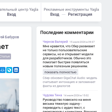
ательный центр Yagla
Рекламные инструменты Yagla
Вход
Вход
Регистрация
Последние комментарии
гей Бабуров
Чернов Валерий
15 июля 2026 в 09:37
ает
Мне нравится, что Сбер развивает
не только пользовательские
сервисы, но и открывает модели
Статья
для разработчиков. Обычно это
помогает быстрее появляться
новым полезным решениям.
показать полностью
Сбер обновил GigaChat Audio: модель
считывает интонацию и запоминает
факты из диалогов
Чудова Тина
14 июля 2026 в 15:02
Руководство повесило на меня
весьма тяжелую задачу -
переводить с аудио текст, с
переговоров с клиентами. Вручную