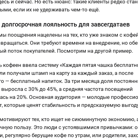
десь и сейчас. Но есть нюанс: такие клиенты редко ста
ыми, если их не удерживать чем-то ещё.
 долгосрочная лояльность для завсегдатаев
ы поощрения нацелены на тех, кто уже знаком с кофе
звращаться. Они требуют времени на внедрение, но об
ый поток покупателей. Посмотрим на другой пример.
ть кофеен ввела систему «Каждая пятая чашка бесплатн
ли получали штамп на карту за каждый заказ, а после
го — бесплатный напиток. За три месяца доля постоян
 выросла с 30% до 45%, а средняя частота посещений
ась на 20%. Основная аудитория — молодые професси
т, которые ценят стабильность и предсказуемую выгоду
мотивируют тех, кто ищет не сиюминутную экономию, 
чную пользу. Это люди с устоявшимися привычками: 
и, регулярно берущие кофе по утрам, или родители, зах