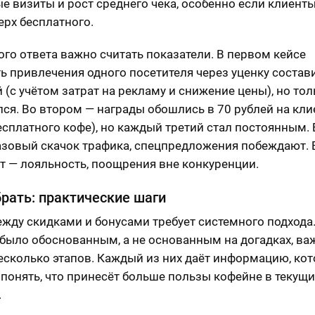
е визиты и рост среднего чека, особенно если клиенты
ерх бесплатного.
ого ответа важно считать показатели. В первом кейсе
ь привлечения одного посетителя через уценку состав
 (с учётом затрат на рекламу и снижение цены), но тол
лся. Во втором — награды обошлись в 70 рублей на кли
есплатного кофе), но каждый третий стал постоянным.
азовый скачок трафика, спецпредложения побеждают. 
т — лояльность, поощрения вне конкуренции.
рать: практические шаги
жду скидками и бонусами требует системного подхода
было обоснованным, а не основанным на догадках, ва
есколько этапов. Каждый из них даёт информацию, кот
понять, что принесёт больше пользы кофейне в текущи
.