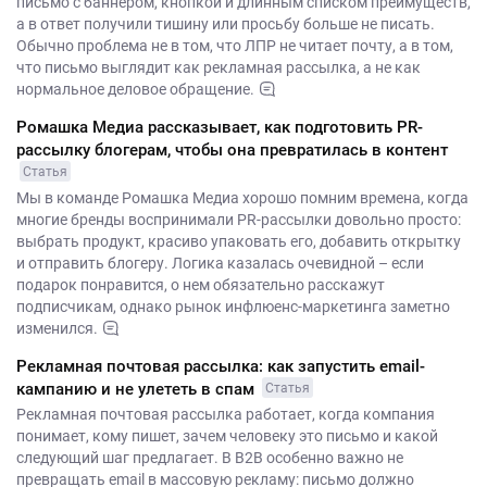
письмо с баннером, кнопкой и длинным списком преимуществ,
а в ответ получили тишину или просьбу больше не писать.
Обычно проблема не в том, что ЛПР не читает почту, а в том,
что письмо выглядит как рекламная рассылка, а не как
нормальное деловое обращение.
Ромашка Медиа рассказывает, как подготовить PR-
рассылку блогерам, чтобы она превратилась в контент
Статья
Мы в команде Ромашка Медиа хорошо помним времена, когда
многие бренды воспринимали PR-рассылки довольно просто:
выбрать продукт, красиво упаковать его, добавить открытку
и отправить блогеру. Логика казалась очевидной – если
подарок понравится, о нем обязательно расскажут
подписчикам, однако рынок инфлюенс-маркетинга заметно
изменился.
Рекламная почтовая рассылка: как запустить email-
кампанию и не улететь в спам
Статья
Рекламная почтовая рассылка работает, когда компания
понимает, кому пишет, зачем человеку это письмо и какой
следующий шаг предлагает. В B2B особенно важно не
превращать email в массовую рекламу: письмо должно