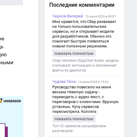
Последние комментарии
Чернов Валерий
15 июля 2026 в 09:37
Мне нравится, что Сбер развивает
не только пользовательские
сервисы, но и открывает модели
для разработчиков. Обычно это
не
помогает быстрее появляться
дь
новым полезным решениям.
показать полностью
ную
Сбер обновил GigaChat Audio: модель
льными
считывает интонацию и запоминает
факты из диалогов
Чудова Тина
14 июля 2026 в 15:02
Руководство повесило на меня
весьма тяжелую задачу -
переводить с аудио текст, с
переговоров с клиентами. Вручную
устанешь. Кучу сервисов
пересмотрела. Коллега
посоветовал Speech2Text. Весьма
показать полностью
хорошо переводит. Мало
редактировать по итогу. Советую.
Топ-10 сервисов расшифровки
разговоров