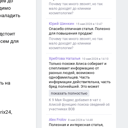
цев до
Почему так много звонят, но так
одимо
мало доходят до клиники
косметологии?
 наладить
Юрий Шинкин
15 мая 2026 в 13:47
Спасибо отличная статья. Полезно
дстоит
для повышения продаж!
Почему так много звонят, но так
исем для
мало доходят до клиники
косметологии?
Хребтова Наталья
10 мая 2026 в 14:10
Только похоже Алиса собирает и
слепливает информацию от
разных людей, возможно
однофамильцев. Часть
информации действительна, часть
ть на
бред полнейший. Это может
привести к путанице и
показать полностью
дезинформации
К 9 Мая Яндекс добавил в чат с
Алисой функцию поиска сведений об
участниках ВОВ
rix24,
Alex Frolov
8 мая 2026 в 14:48
Полезная и интересная статья,