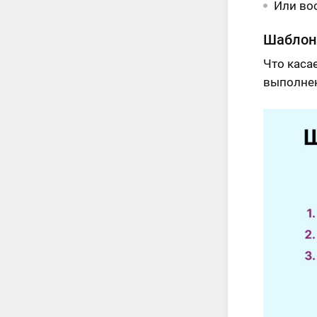
Или во
Шаблон
Что каса
выполнен