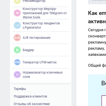
Рекомендатор
Конструктор WepApp-
Как em
приложений для Telegram от
Wame.tools
актив
Конструктор лендингов
LPgenerator
Сегодня 
сконверт
A/B тестирование
рекламну
рекламу,
Биддер
заявками
Генератор UTM-меток
Общий фо
Нормализатор ключевых
слов
Тарифы
Поддержка клиентов
Отзывы об экосистеме