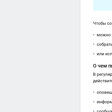
Чтобы со
можно 
собрать
или ис
О чем п
В регуля
действит
оповещ
информ
сообща