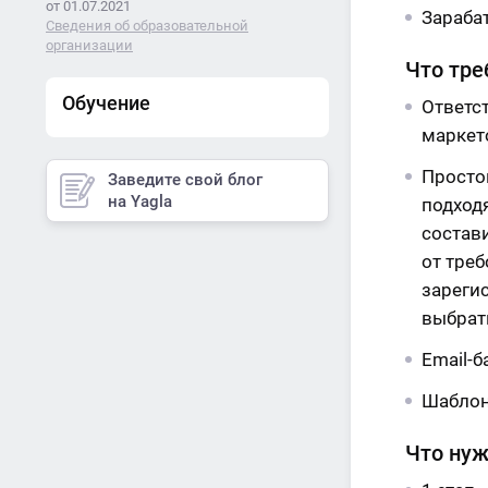
от 01.07.2021
Зараба
Сведения об образовательной
организации
Что тре
Обучение
Ответс
маркет
Просто
Заведите свой блог
на Yagla
подход
состави
от тре
зареги
выбрат
Email-б
Шаблон 
Что нуж