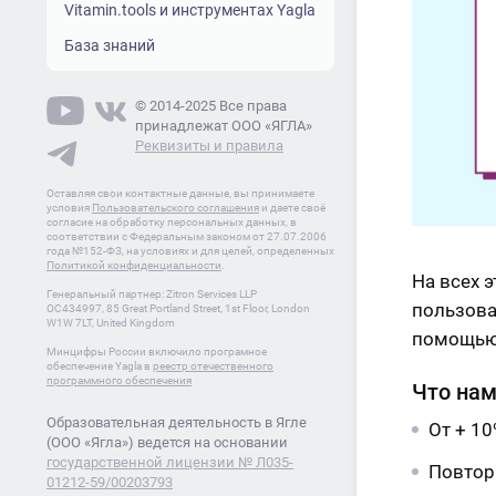
Vitamin.tools и инструментах Yagla
База знаний
© 2014-2025 Все права
принадлежат ООО «ЯГЛА»
Реквизиты и правила
Оставляя свои контактные данные, вы принимаете
условия
Пользовательского соглашения
и даете своё
согласие на обработку персональных данных, в
соответствии с Федеральным законом от 27.07.2006
года №152-ФЗ, на условиях и для целей, определенных
Политикой конфиденциальности
.
На всех 
Генеральный партнер: Zitron Services LLP
пользова
OC434997, 85 Great Portland Street, 1st Floor, London
W1W 7LT, United Kingdom
помощью 
Минцифры России включило програмное
обеспечение Yagla в
реестр отечественного
программного обеспечения
Что нам
Образовательная деятельность в Ягле
От + 10
(ООО «Ягла») ведется на основании
государственной лицензии № Л035-
Повторн
01212-59/00203793