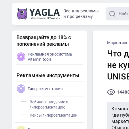
Всё для рекламы
и про рекламу
Возвращайте до 18% с
Маркетинг
пополнений рекламы
Что д
Рекламная экосистема
Vitamin.tools
не ку
UNIS
Рекламные инструменты
Гиперсегментация
1448
Вебинар: введение в
гиперсегментацию
Команд
где пу
Кейсы гиперсегментации
маркети
Обязат