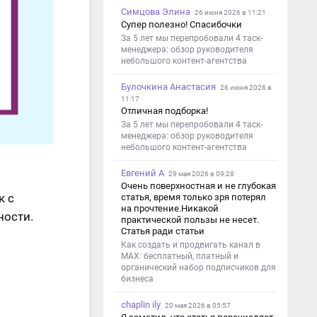
Симцова Элина
26 июня 2026 в 11:21
Супер полезно! Спасибочки
За 5 лет мы перепробовали 4 таск-
менеджера: обзор руководителя
небольшого контент-агентства
Булочкина Анастасия
26 июня 2026 в
11:17
Отличная подборка!
За 5 лет мы перепробовали 4 таск-
менеджера: обзор руководителя
небольшого контент-агентства
Евгений А
29 мая 2026 в 09:28
Очень поверхностная и не глубокая
к с
статья, время только зря потерял
на прочтение.Никакой
ности.
практической пользы не несет.
Статья ради статьи
Как создать и продвигать канал в
MAX: бесплатный, платный и
органический набор подписчиков для
бизнеса
chaplin ily
20 мая 2026 в 05:57