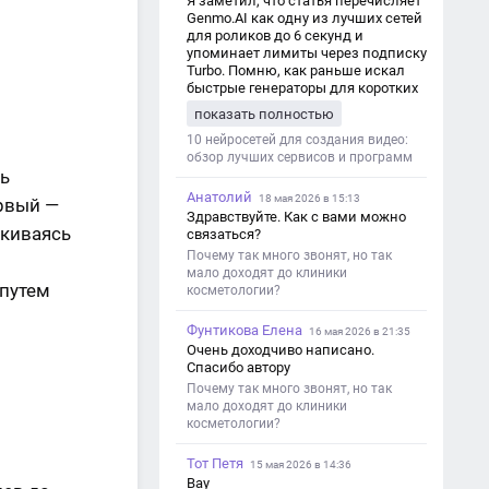
Я заметил, что статья перечисляет
Genmo.AI как одну из лучших сетей
для роликов до 6 секунд и
упоминает лимиты через подписку
Turbo. Помню, как раньше искал
быстрые генераторы для коротких
роликов — интересно увидеть
показать полностью
такой обзор именно с акцентом на
ограничения и подпись. Image V2
10 нейросетей для создания видео:
обзор лучших сервисов и программ
ть
Анатолий
18 мая 2026 в 15:13
рвый —
Здравствуйте. Как с вами можно
лкиваясь
связаться?
Почему так много звонят, но так
мало доходят до клиники
 путем
косметологии?
Фунтикова Елена
16 мая 2026 в 21:35
Очень доходчиво написано.
Спасибо автору
Почему так много звонят, но так
мало доходят до клиники
косметологии?
Тот Петя
15 мая 2026 в 14:36
Вау