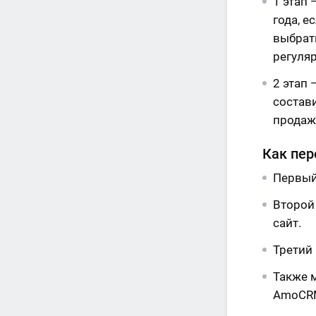
1 этап 
года, е
выбрать
регуля
2 этап
состав
продаж
Как пер
Первый
Второй
сайт.
Третий
Также м
AmoCR