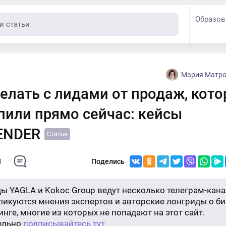
Образов
Мария Матрос
елать с лидами от продаж, кот
пили прямо сейчас: кейсы
ENDER
Статья
8
Поделись
ы YAGLA и Kokoc Group ведут несколько телеграм-кана
бликуются мнения экспертов и авторские лонгриды о би
нге, многие из которых не попадают на этот сайт.
ельно
подписывайтесь тут