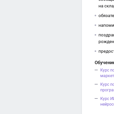
на скла
обязат
напоми
поздра
рожден
предос
Обучение
Курс п
маркет
Курс п
програ
Курс И
нейрос