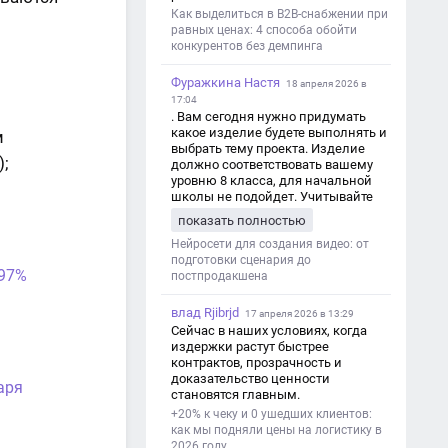
Как выделиться в B2B-снабжении при
равных ценах: 4 способа обойти
конкурентов без демпинга
Фуражкина Настя
18 апреля 2026 в
17:04
. Вам сегодня нужно придумать
какое изделие будете выполнять и
м
выбрать тему проекта. Изделие
;
должно соответствовать вашему
уровню 8 класса, для начальной
школы не подойдет. Учитывайте
это. Оценка будет зависеть от
показать полностью
уровня работы. Структура проекта 1.
Титульный лист - Название школы.
Нейросети для создания видео: от
- Тип работы: «Проектная работа». -
подготовки сценария до
 97%
Тема проекта. - Кто выполнил:
постпродакшена
ФИО, класс. - Кто проверил: ФИО,
должность учителя. - Город, год. 2.
влад Rjibrjd
17 апреля 2026 в 13:29
Введение - Актуальность темы
Сейчас в наших условиях, когда
(почему это важно). - Цель и
издержки растут быстрее
задачи проекта. - Объект и предмет
контрактов, прозрачность и
исследования. - Методы работы. 3.
доказательство ценности
аря
Основная часть - Теоретическая
становятся главным.
глава: что известно по теме,
+20% к чеку и 0 ушедших клиентов:
основные понятия. - Практическая
как мы подняли цены на логистику в
глава: что сделано (исследование,
2026 году