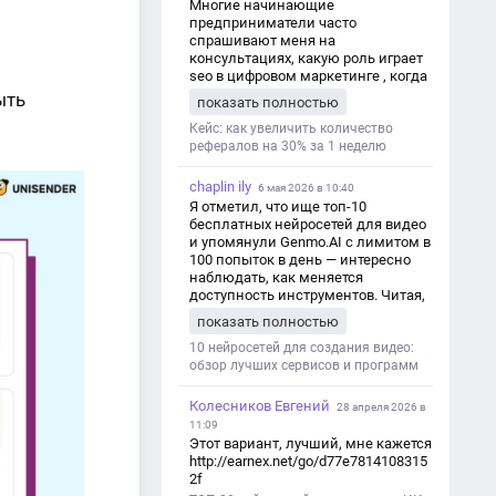
Многие начинающие
предприниматели часто
спрашивают меня на
консультациях, какую роль играет
seo в цифровом маркетинге , когда
мы только знакомимся и
ыть
показать полностью
обсуждаем их проект:
https://aseotop.com/kakuyu-rol-igraet-
Кейс: как увеличить количество
seo-v-czifrovom-marketinge/
рефералов на 30% за 1 неделю
chaplin ily
6 мая 2026 в 10:40
Я отметил, что ище топ-10
бесплатных нейросетей для видео
и упомянули Genmo.AI с лимитом в
100 попыток в день — интересно
наблюдать, как меняется
доступность инструментов. Читая,
вспомнил прошлые эксперименты
показать полностью
с короткими клипами в телеграм-
каналах YAGLA и Kokoc Group. Flux 2
10 нейросетей для создания видео:
обзор лучших сервисов и программ
Колесников Евгений
28 апреля 2026 в
11:09
Этот вариант, лучший, мне кажется
http://earnex.net/go/d77e7814108315
2f