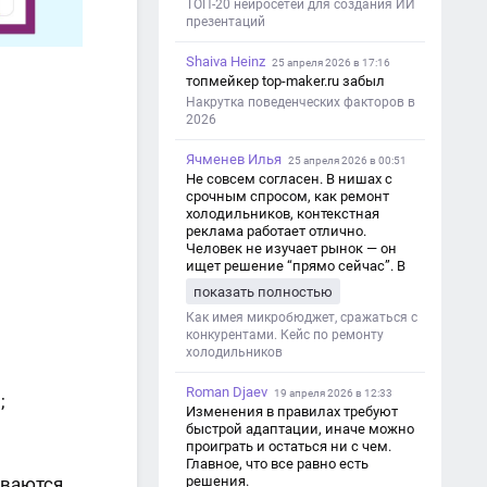
ТОП-20 нейросетей для создания ИИ
презентаций
Shaiva Heinz
25 апреля 2026 в 17:16
топмейкер top-maker.ru забыл
Накрутка поведенческих факторов в
2026
Ячменев Илья
25 апреля 2026 в 00:51
Не совсем согласен. В нишах с
срочным спросом, как ремонт
холодильников, контекстная
реклама работает отлично.
Человек не изучает рынок — он
ищет решение “прямо сейчас”. В
этот момент Яндекс Директ как раз
показать полностью
и ловит самый горячий трафик,
тогда как SEO в таких задачах
Как имея микробюджет, сражаться с
просто не успевает.
конкурентами. Кейс по ремонту
холодильников
Roman Djaev
19 апреля 2026 в 12:33
;
Изменения в правилах требуют
быстрой адаптации, иначе можно
проиграть и остаться ни с чем.
Главное, что все равно есть
иваются
решения.