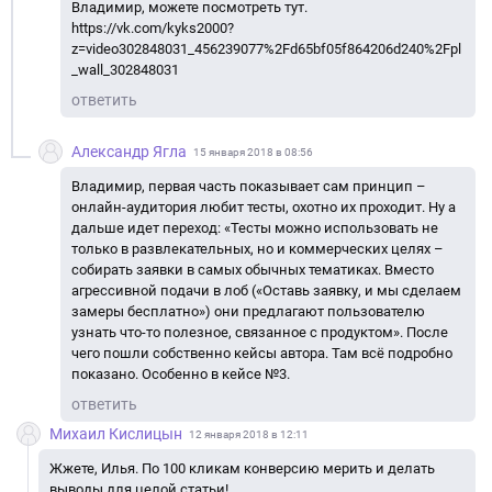
Владимир, можете посмотреть тут.
https://vk.com/kyks2000?
z=video302848031_456239077%2Fd65bf05f864206d240%2Fpl
_wall_302848031
ответить
Александр Ягла
15 января 2018 в 08:56
Владимир, первая часть показывает сам принцип –
онлайн-аудитория любит тесты, охотно их проходит. Ну а
дальше идет переход: «Тесты можно использовать не
только в развлекательных, но и коммерческих целях –
собирать заявки в самых обычных тематиках. Вместо
агрессивной подачи в лоб («Оставь заявку, и мы сделаем
замеры бесплатно») они предлагают пользователю
узнать что-то полезное, связанное с продуктом». После
чего пошли собственно кейсы автора. Там всё подробно
показано. Особенно в кейсе №3.
ответить
Михаил Кислицын
12 января 2018 в 12:11
Жжете, Илья. По 100 кликам конверсию мерить и делать
выводы для целой статьи!