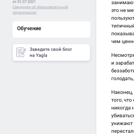
от 01.07.2021
занимают
Сведения об образовательной
это не ме
организации
пользуют
типичный
Обучение
показыва
чем ценн
Заведите свой блог
Несмотря
на Yagla
и зараба
беззабот
голодать
Наконец,
того, что
никогда 
убиваться
унижают 
перестал