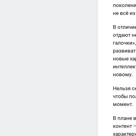
поколени
не всё из
В отличи
отдают н
галочки»
развиват
новые ха
интеллек
новому.
Нельзя с
чтобы по
момент.
В плане 
контент 
характер