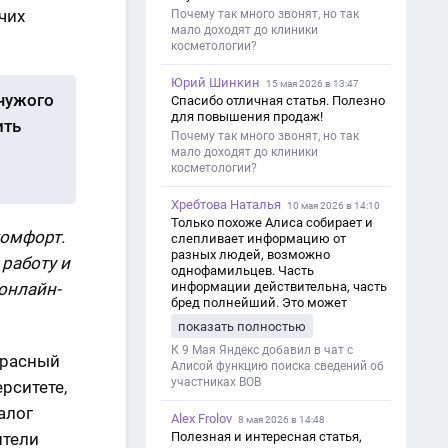
чих
Почему так много звонят, но так
мало доходят до клиники
косметологии?
Юрий Шинкин
15 мая 2026 в 13:47
чужого
Спасибо отличная статья. Полезно
для повышения продаж!
ить
Почему так много звонят, но так
мало доходят до клиники
косметологии?
Хребтова Наталья
10 мая 2026 в 14:10
Только похоже Алиса собирает и
комфорт.
слепливает информацию от
разных людей, возможно
 работу и
однофамильцев. Часть
 онлайн-
информации действительна, часть
бред полнейший. Это может
привести к путанице и
показать полностью
дезинформации
К 9 Мая Яндекс добавил в чат с
красный
Алисой функцию поиска сведений об
участниках ВОВ
рситете,
алог
Alex Frolov
8 мая 2026 в 14:48
ители
Полезная и интересная статья,