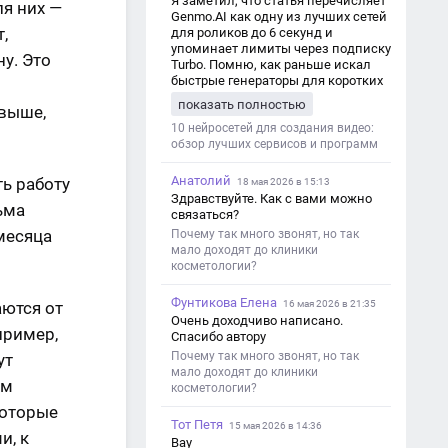
Я заметил, что статья перечисляет
ля них —
Genmo.AI как одну из лучших сетей
,
для роликов до 6 секунд и
упоминает лимиты через подписку
у. Это
Turbo. Помню, как раньше искал
быстрые генераторы для коротких
роликов — интересно увидеть
показать полностью
 выше,
такой обзор именно с акцентом на
ограничения и подпись. Image V2
10 нейросетей для создания видео:
обзор лучших сервисов и программ
Анатолий
ть работу
18 мая 2026 в 15:13
Здравствуйте. Как с вами можно
ьма
связаться?
месяца
Почему так много звонят, но так
мало доходят до клиники
косметологии?
Фунтикова Елена
аются от
16 мая 2026 в 21:35
Очень доходчиво написано.
пример,
Спасибо автору
Почему так много звонят, но так
ут
мало доходят до клиники
ам
косметологии?
которые
Тот Петя
15 мая 2026 в 14:36
и, к
Вау