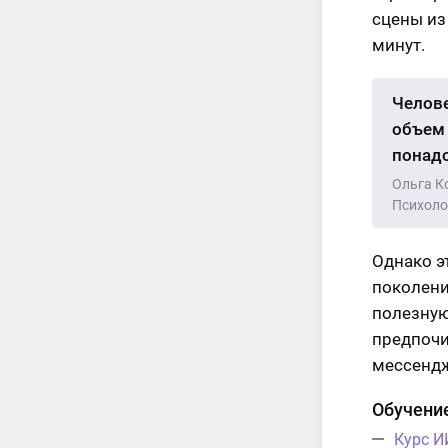
сцены из
минут.
Челове
объем 
понадо
Ольга К
Психоло
Однако э
поколени
полезную
предпочи
мессенд
Обучение
Курс И