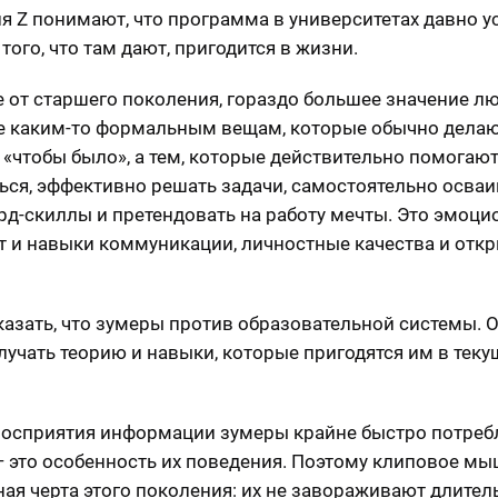
я Z понимают, что программа в университетах давно ус
 того, что там дают, пригодится в жизни.
е от старшего поколения, гораздо большее значение л
е каким-то формальным вещам, которые обычно делаю
, «чтобы было», а тем, которые действительно помогаю
ься, эффективно решать задачи, самостоятельно осваи
рд-скиллы и претендовать на работу мечты. Это эмоц
т и навыки коммуникации, личностные качества и отк
казать, что зумеры против образовательной системы. Он
лучать теорию и навыки, которые пригодятся им в тек
восприятия информации зумеры крайне быстро потре
— это особенность их поведения. Поэтому клиповое м
ная черта этого поколения: их не завораживают длите