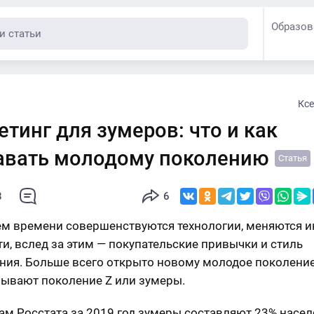
Образов
Ксе
тинг для зумеров: что и как
авать молодому поколению
Статья
8
6
ем времени совершенствуются технологии, меняются 
ти, вслед за этим — покупательские привычки и стиль
ния. Больше всего открыто новому молодое поколение
зывают поколение Z или зумеры.
ам Росстата за 2019 год зумеры составляют 23% насел