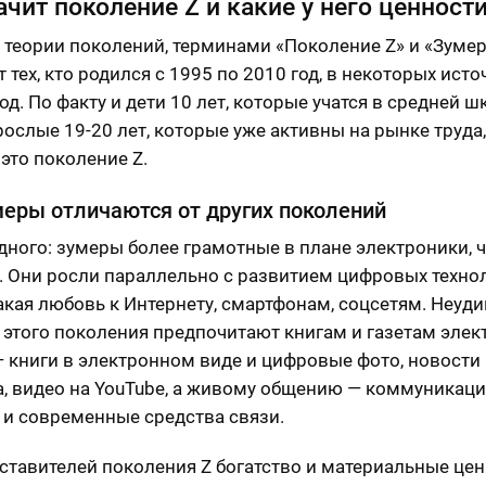
ачит поколение Z и какие у него ценност
 теории поколений, терминами «Поколение Z» и «Зуме
тех, кто родился с 1995 по 2010 год, в некоторых исто
од. По факту и дети 10 лет, которые учатся в средней шк
рослые 19-20 лет, которые уже активны на рынке труда,
 это поколение Z.
еры отличаются от других поколений
дного: зумеры более грамотные в плане электроники, 
. Они росли параллельно с развитием цифровых технол
акая любовь к Интернету, смартфонам, соцсетям. Неуди
 этого поколения предпочитают книгам и газетам эле
— книги в электронном виде и цифровые фото, новости 
, видео на YouTube, а живому общению — коммуникаци
 и современные средства связи.
ставителей поколения Z богатство и материальные цен