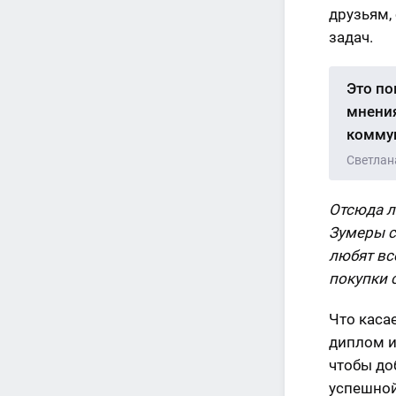
друзьям,
задач.
Это по
мнения
коммун
Светлан
Отсюда л
Зумеры с
любят вс
покупки 
Что каса
диплом и
чтобы до
успешной