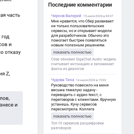
Последние комментарии
ая часть
Чернов Валерий
15 июля 2026 в 09:37
Мне нравится, что Сбер развивает
не только пользовательские
сервисы, но и открывает модели
для разработчиков. Обычно это
 год
помогает быстрее появляться
сов и
новым полезным решениям.
о отказу
показать полностью
Сбер обновил GigaChat Audio: модель
считывает интонацию и запоминает
факты из диалогов
я Z,
Чудова Тина
14 июля 2026 в 15:02
Руководство повесило на меня
весьма тяжелую задачу -
переводить с аудио текст, с
лов,
переговоров с клиентами. Вручную
знесе и
устанешь. Кучу сервисов
пересмотрела. Коллега
посоветовал Speech2Text. Весьма
показать полностью
хорошо переводит. Мало
редактировать по итогу. Советую.
Топ-10 сервисов расшифровки
разговоров