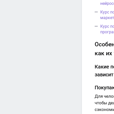
нейрос
Курс п
маркет
Курс п
програ
Особен
как их
Какие п
зависит
Покупа
Для чело
чтобы де
сэкономи