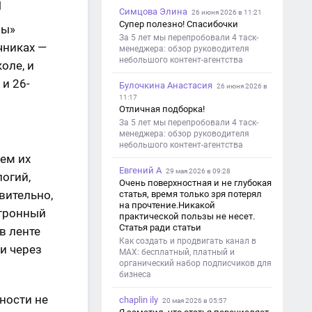
и
Симцова Элина
26 июня 2026 в 11:21
Супер полезно! Спасибочки
ры»
За 5 лет мы перепробовали 4 таск-
чниках —
менеджера: обзор руководителя
небольшого контент-агентства
оле, и
 и 26-
Булочкина Анастасия
26 июня 2026 в
11:17
Отличная подборка!
За 5 лет мы перепробовали 4 таск-
менеджера: обзор руководителя
небольшого контент-агентства
чем их
Евгений А
29 мая 2026 в 09:28
огий,
Очень поверхностная и не глубокая
вительно,
статья, время только зря потерял
на прочтение.Никакой
ктронный
практической пользы не несет.
Статья ради статьи
в ленте
Как создать и продвигать канал в
и через
MAX: бесплатный, платный и
органический набор подписчиков для
бизнеса
ности не
chaplin ily
20 мая 2026 в 05:57