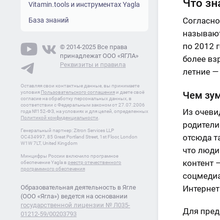
Что зн
Vitamin.tools и инструментах Yagla
Согласно
База знаний
называют 
по 2012 г
© 2014-2025 Все права
принадлежат ООО «ЯГЛА»
более вз
Реквизиты и правила
летние —
Оставляя свои контактные данные, вы принимаете
условия
Пользовательского соглашения
и даете своё
Чем зум
согласие на обработку персональных данных, в
соответствии с Федеральным законом от 27.07.2006
Из очеви
года №152-ФЗ, на условиях и для целей, определенных
Политикой конфиденциальности
.
родители
Генеральный партнер: Zitron Services LLP
отсюда т
OC434997, 85 Great Portland Street, 1st Floor, London
W1W 7LT, United Kingdom
что люди
Минцифры России включило програмное
контент 
обеспечение Yagla в
реестр отечественного
программного обеспечения
соцмедиа
Образовательная деятельность в Ягле
Интернет
(ООО «Ягла») ведется на основании
государственной лицензии № Л035-
Для пред
01212-59/00203793