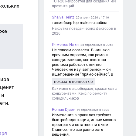
ТОП-20 нейросетей для создания ИИ
кольких
презентаций
Shaiva Heinz
25 апреля 2026 в 17:16
топмейкер top-maker.ru забыл
Накрутка поведенческих факторов в
 же
2026
Ячменев Илья
25 апреля 2026 в 00:51
Не совсем согласен. В нишах с
срочным спросом, как ремонт
холодильников, контекстная
реклама работает отлично.
Человек не изучает рынок — он
ищет решение “прямо сейчас”. В
мира
этот момент Яндекс Директ как раз
показать полностью
и ловит самый горячий трафик,
 ценят
тогда как SEO в таких задачах
Как имея микробюджет, сражаться с
просто не успевает.
конкурентами. Кейс по ремонту
 и
холодильников
ети,
Roman Djaev
19 апреля 2026 в 12:33
Изменения в правилах требуют
быстрой адаптации, иначе можно
проиграть и остаться ни с чем.
Главное, что все равно есть
аря
решения.