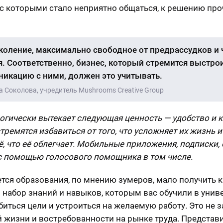
 с которыми стало неприятно общаться, к решению про
коление, максимально свободное от предрассудков и 
. Соответственно, бизнес, который стремится выстро
икацию с ними, должен это учитывать.
а Соколова, учредитель Mushrooms Creative Group
огически вытекает следующая ценность — удобство и 
тремятся избавиться от того, что усложняет их жизнь и
ё, что её облегчает. Мобильные приложения, подписки,
с помощью голосового помощника в том числе.
ется образования, по мнению зумеров, мало получить 
 набор знаний и навыков, которым вас обучили в униве
биться цели и устроиться на желаемую работу. Это не з
 жизни и востребованности на рынке труда. Представ