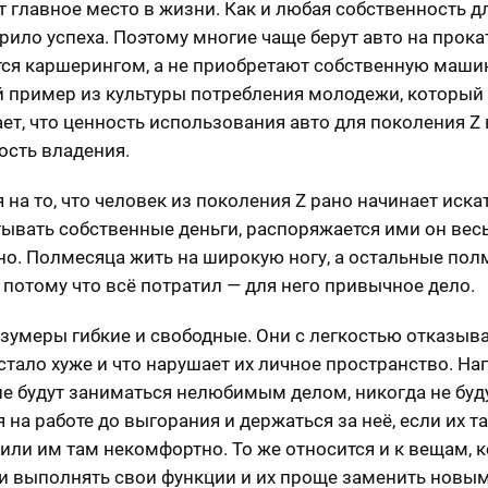
 главное место в жизни. Как и любая собственность д
рило успеха. Поэтому многие чаще берут авто на прокат
ся каршерингом, а не приобретают собственную машин
 пример из культуры потребления молодежи, который
ет, что ценность использования авто для поколения Z
ость владения.
 на то, что человек из поколения Z рано начинает иска
тывать собственные деньги, распоряжается ими он вес
но. Полмесяца жить на широкую ногу, а остальные пол
, потому что всё потратил — для него привычное дело.
 зумеры гибкие и свободные. Они с легкостью отказыв
 стало хуже и что нарушает их личное пространство. На
не будут заниматься нелюбимым делом, никогда не буд
 на работе до выгорания и держаться за неё, если их т
или им там некомфортно. То же относится и к вещам, 
и выполнять свои функции и их проще заменить новым