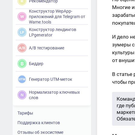
Рекомендатор
Многие и
Конструктор WepApp-
зарабаты
приложений для Telegram от
Wame.tools
покупате
Конструктор лендингов
LPgenerator
И дело не
зумеры с
A/B тестирование
культуры
от внуши
Биддер
В статье 
Генератор UTM-меток
чтобы пр
Нормализатор ключевых
слов
Команд
где пу
маркети
Тарифы
Обязат
Поддержка клиентов
Отзывы об экосистеме