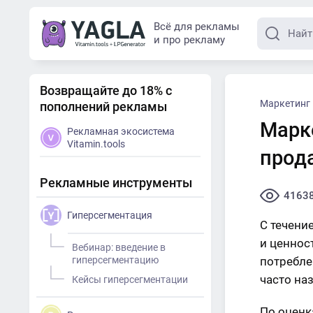
Всё для рекламы
и про рекламу
Возвращайте до 18% с
Маркетинг
пополнений рекламы
Марке
Рекламная экосистема
Vitamin.tools
прод
Рекламные инструменты
4163
Гиперсегментация
С течени
и ценнос
Вебинар: введение в
гиперсегментацию
потребле
часто на
Кейсы гиперсегментации
По оценк