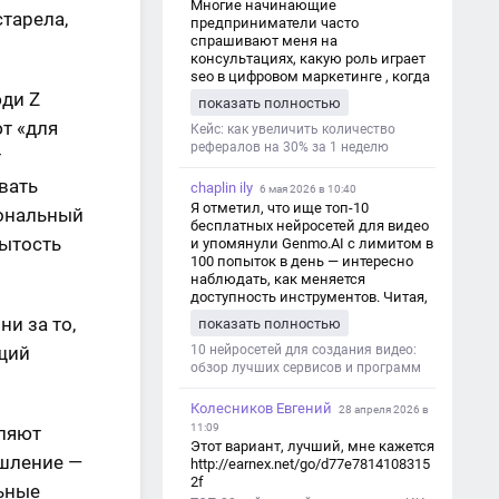
Многие начинающие
тарела,
предприниматели часто
спрашивают меня на
консультациях, какую роль играет
seo в цифровом маркетинге , когда
мы только знакомимся и
юди Z
показать полностью
обсуждаем их проект:
т «для
https://aseotop.com/kakuyu-rol-igraet-
Кейс: как увеличить количество
seo-v-czifrovom-marketinge/
рефералов на 30% за 1 неделю
т
вать
chaplin ily
6 мая 2026 в 10:40
Я отметил, что ище топ-10
иональный
бесплатных нейросетей для видео
рытость
и упомянули Genmo.AI с лимитом в
100 попыток в день — интересно
наблюдать, как меняется
доступность инструментов. Читая,
вспомнил прошлые эксперименты
и за то,
показать полностью
с короткими клипами в телеграм-
ущий
каналах YAGLA и Kokoc Group. Flux 2
10 нейросетей для создания видео:
обзор лучших сервисов и программ
Колесников Евгений
28 апреля 2026 в
11:09
бляют
Этот вариант, лучший, мне кажется
ышление —
http://earnex.net/go/d77e7814108315
2f
льные