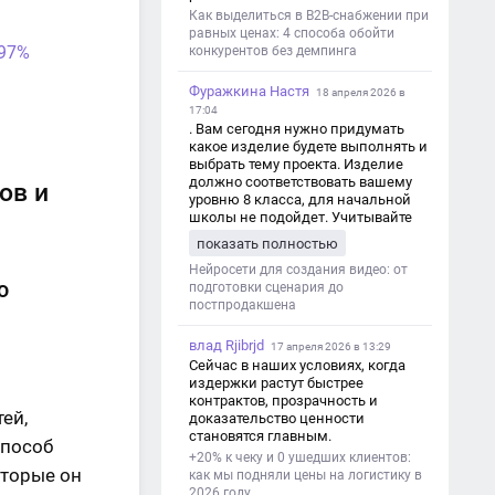
Как выделиться в B2B-снабжении при
равных ценах: 4 способа обойти
 97%
конкурентов без демпинга
Фуражкина Настя
18 апреля 2026 в
17:04
. Вам сегодня нужно придумать
какое изделие будете выполнять и
выбрать тему проекта. Изделие
должно соответствовать вашему
ов и
уровню 8 класса, для начальной
школы не подойдет. Учитывайте
это. Оценка будет зависеть от
показать полностью
уровня работы. Структура проекта 1.
Титульный лист - Название школы.
Нейросети для создания видео: от
ю
- Тип работы: «Проектная работа». -
подготовки сценария до
Тема проекта. - Кто выполнил:
постпродакшена
ФИО, класс. - Кто проверил: ФИО,
должность учителя. - Город, год. 2.
влад Rjibrjd
17 апреля 2026 в 13:29
Введение - Актуальность темы
Сейчас в наших условиях, когда
(почему это важно). - Цель и
издержки растут быстрее
задачи проекта. - Объект и предмет
контрактов, прозрачность и
исследования. - Методы работы. 3.
ей,
доказательство ценности
Основная часть - Теоретическая
становятся главным.
способ
глава: что известно по теме,
+20% к чеку и 0 ушедших клиентов:
основные понятия. - Практическая
оторые он
как мы подняли цены на логистику в
глава: что сделано (исследование,
2026 году