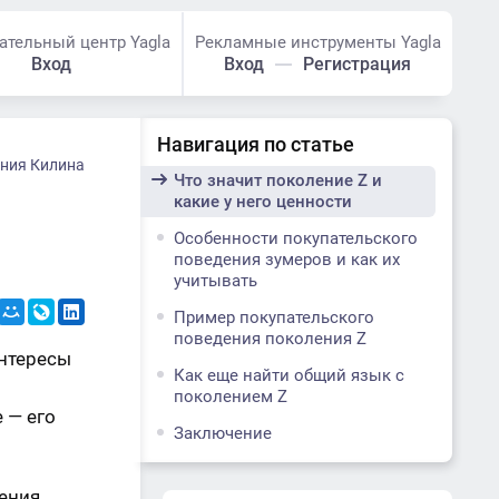
ательный центр Yagla
Рекламные инструменты Yagla
Вход
Вход
Регистрация
Навигация по статье
ния Килина
Что значит поколение Z и
какие у него ценности
Особенности покупательского
поведения зумеров и как их
учитывать
Пример покупательского
поведения поколения Z
интересы
Как еще найти общий язык с
поколением Z
 — его
Заключение
ения.