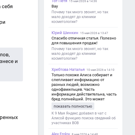
Тот Петя
15 мая 2026 в 14:36
 себя
Вау
Почему так много звонят, но так
мало доходят до клиники
при
косметологии?
Юрий Шинкин
15 мая 2026 в 13:47
Спасибо отличная статья. Полезно
для повышения продаж!
Почему так много звонят, но так
лов,
мало доходят до клиники
косметологии?
знесе и
Хребтова Наталья
10 мая 2026 в 14:10
Только похоже Алиса собирает и
слепливает информацию от
разных людей, возможно
однофамильцев. Часть
информации действительна, часть
бред полнейший. Это может
привести к путанице и
показать полностью
дезинформации
К 9 Мая Яндекс добавил в чат с
оренных
Алисой функцию поиска сведений об
участниках ВОВ
Alex Frolov
8 мая 2026 в 14:48