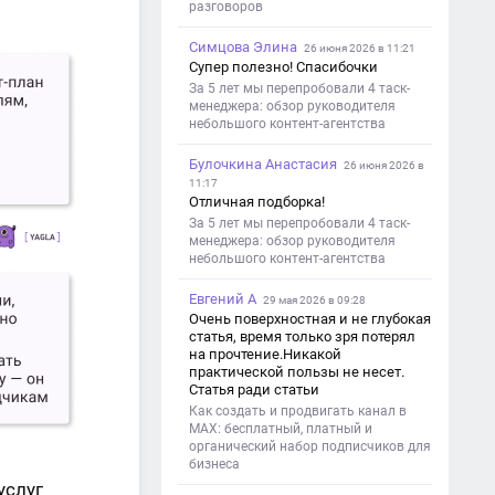
разговоров
Симцова Элина
26 июня 2026 в 11:21
Супер полезно! Спасибочки
За 5 лет мы перепробовали 4 таск-
менеджера: обзор руководителя
небольшого контент-агентства
Булочкина Анастасия
26 июня 2026 в
11:17
Отличная подборка!
За 5 лет мы перепробовали 4 таск-
менеджера: обзор руководителя
небольшого контент-агентства
Евгений А
29 мая 2026 в 09:28
Очень поверхностная и не глубокая
статья, время только зря потерял
на прочтение.Никакой
практической пользы не несет.
Статья ради статьи
Как создать и продвигать канал в
MAX: бесплатный, платный и
органический набор подписчиков для
бизнеса
услуг