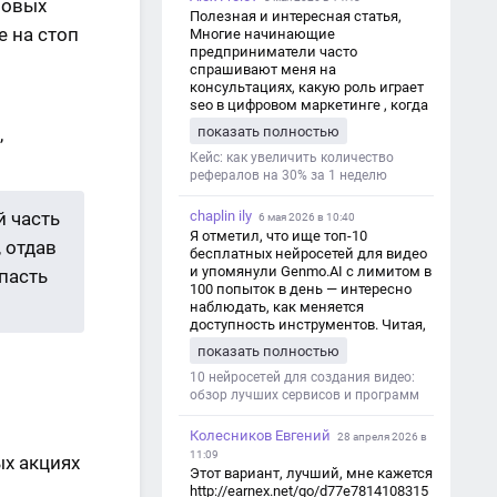
новых
Полезная и интересная статья,
 на стоп
Многие начинающие
предприниматели часто
спрашивают меня на
консультациях, какую роль играет
seo в цифровом маркетинге , когда
мы только знакомимся и
показать полностью
,
обсуждаем их проект:
https://aseotop.com/kakuyu-rol-igraet-
Кейс: как увеличить количество
seo-v-czifrovom-marketinge/
рефералов на 30% за 1 неделю
й часть
chaplin ily
6 мая 2026 в 10:40
Я отметил, что ище топ-10
 отдав
бесплатных нейросетей для видео
и упомянули Genmo.AI с лимитом в
пасть
100 попыток в день — интересно
наблюдать, как меняется
доступность инструментов. Читая,
вспомнил прошлые эксперименты
показать полностью
с короткими клипами в телеграм-
каналах YAGLA и Kokoc Group. Flux 2
10 нейросетей для создания видео:
обзор лучших сервисов и программ
Колесников Евгений
28 апреля 2026 в
11:09
х акциях
Этот вариант, лучший, мне кажется
http://earnex.net/go/d77e7814108315