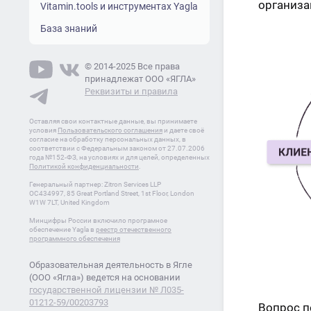
организа
Vitamin.tools и инструментах Yagla
База знаний
© 2014-2025 Все права
принадлежат ООО «ЯГЛА»
Реквизиты и правила
Оставляя свои контактные данные, вы принимаете
условия
Пользовательского соглашения
и даете своё
согласие на обработку персональных данных, в
соответствии с Федеральным законом от 27.07.2006
года №152-ФЗ, на условиях и для целей, определенных
Политикой конфиденциальности
.
Генеральный партнер: Zitron Services LLP
OC434997, 85 Great Portland Street, 1st Floor, London
W1W 7LT, United Kingdom
Минцифры России включило програмное
обеспечение Yagla в
реестр отечественного
программного обеспечения
Образовательная деятельность в Ягле
(ООО «Ягла») ведется на основании
государственной лицензии № Л035-
01212-59/00203793
Вопрос п