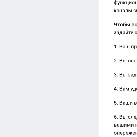
функцион
каналы с
Чтобы по
задайте 
1. Ваш п
2. Вы ос
3. Вы за
4. Вам у
5. Ваши 
6. Вы сл
вашими н
опереже