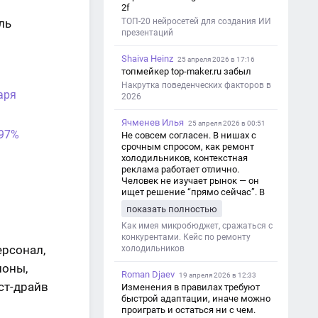
2f
ль
ТОП-20 нейросетей для создания ИИ
презентаций
Shaiva Heinz
25 апреля 2026 в 17:16
топмейкер top-maker.ru забыл
Накрутка поведенческих факторов в
аря
2026
Ячменев Илья
25 апреля 2026 в 00:51
 97%
Не совсем согласен. В нишах с
срочным спросом, как ремонт
холодильников, контекстная
реклама работает отлично.
Человек не изучает рынок — он
ищет решение “прямо сейчас”. В
этот момент Яндекс Директ как раз
показать полностью
и ловит самый горячий трафик,
тогда как SEO в таких задачах
Как имея микробюджет, сражаться с
просто не успевает.
конкурентами. Кейс по ремонту
ерсонал,
холодильников
ионы,
Roman Djaev
19 апреля 2026 в 12:33
ст-драйв
Изменения в правилах требуют
быстрой адаптации, иначе можно
проиграть и остаться ни с чем.