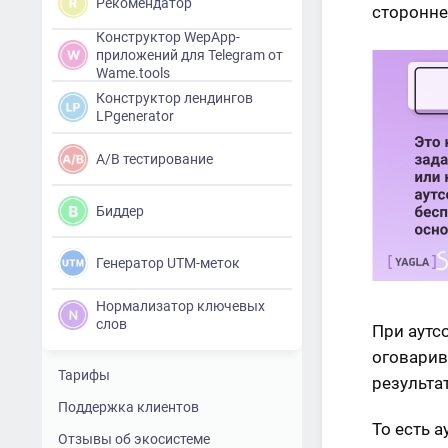
Рекомендатор
сторонне
Конструктор WepApp-
приложений для Telegram от
Wame.tools
Конструктор лендингов
LPgenerator
A/B тестирование
Биддер
Генератор UTM-меток
Нормализатор ключевых
слов
При аутс
оговарив
Тарифы
результат
Поддержка клиентов
То есть 
Отзывы об экосистеме