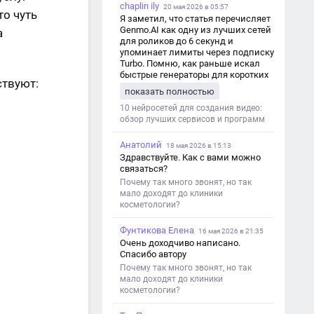
chaplin ily
20 мая 2026 в 05:57
то чуть
Я заметил, что статья перечисляет
Genmo.AI как одну из лучших сетей
а
для роликов до 6 секунд и
упоминает лимиты через подписку
Turbo. Помню, как раньше искал
быстрые генераторы для коротких
ствуют:
роликов — интересно увидеть
показать полностью
такой обзор именно с акцентом на
ограничения и подпись. Image V2
10 нейросетей для создания видео:
обзор лучших сервисов и программ
Анатолий
18 мая 2026 в 15:13
Здравствуйте. Как с вами можно
связаться?
Почему так много звонят, но так
мало доходят до клиники
косметологии?
Фунтикова Елена
16 мая 2026 в 21:35
Очень доходчиво написано.
Спасибо автору
Почему так много звонят, но так
мало доходят до клиники
косметологии?