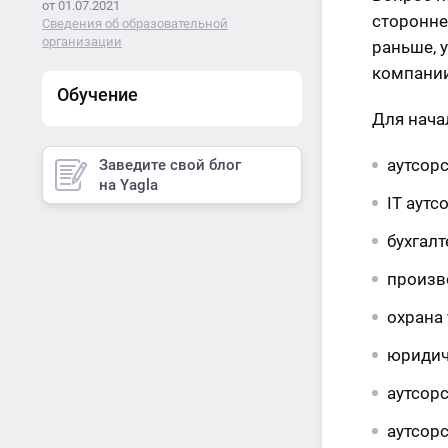
от 01.07.2021
сторонне
Сведения об образовательной
организации
раньше, у
компании
Обучение
Для нача
аутсор
Заведите свой блог
на Yagla
IT аутс
бухгалт
произв
охрана
юридич
аутсор
аутсор