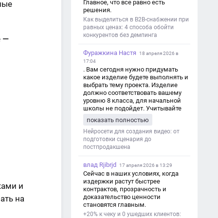
Главное, что все равно есть
иные
решения.
Как выделиться в B2B-снабжении при
равных ценах: 4 способа обойти
конкурентов без демпинга
 —
Фуражкина Настя
18 апреля 2026 в
17:04
. Вам сегодня нужно придумать
какое изделие будете выполнять и
выбрать тему проекта. Изделие
должно соответствовать вашему
уровню 8 класса, для начальной
школы не подойдет. Учитывайте
это. Оценка будет зависеть от
показать полностью
уровня работы. Структура проекта 1.
Титульный лист - Название школы.
Нейросети для создания видео: от
- Тип работы: «Проектная работа». -
подготовки сценария до
Тема проекта. - Кто выполнил:
постпродакшена
ФИО, класс. - Кто проверил: ФИО,
должность учителя. - Город, год. 2.
влад Rjibrjd
17 апреля 2026 в 13:29
Введение - Актуальность темы
Сейчас в наших условиях, когда
(почему это важно). - Цель и
издержки растут быстрее
ками и
задачи проекта. - Объект и предмет
контрактов, прозрачность и
исследования. - Методы работы. 3.
доказательство ценности
ать на
Основная часть - Теоретическая
становятся главным.
глава: что известно по теме,
+20% к чеку и 0 ушедших клиентов:
основные понятия. - Практическая