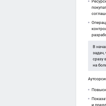
Ресурс
покупа
соглаш
Операц
контрол
разрабо
В нача
задач,
сразу 
на бол
Аутсорси
Повыси
Показа
и пред