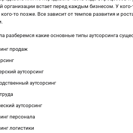
й организации встает перед каждым бизнесом. У кого-
 кого-то позже. Все зависит от темпов развития и рост
.
ла разберемся какие основные типы аутсорсинга суще
синг продаж
орсинг
ерский аутсорсинг
одственный аутсорсинг
 труда
еский аутсорсинг
синг персонала
синг логистики