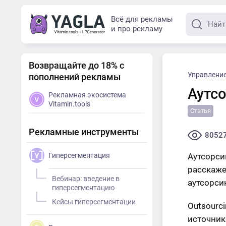
Всё для рекламы
и про рекламу
Возвращайте до 18% с
Управлени
пополнений рекламы
Аутс
Рекламная экосистема
Vitamin.tools
Статья
Рекламные инструменты
8052
Гиперсегментация
Аутсорси
расскаже
Вебинар: введение в
аутсорси
гиперсегментацию
Кейсы гиперсегментации
Outsourc
источник