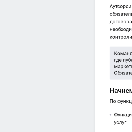
Аутсорси
обязател
договора
необходи
контроли
Команд
где пу
маркети
Обязат
Начнем
По функц
Функци
услуг.