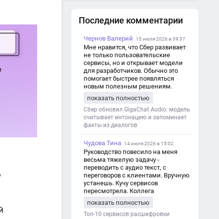
Существуют и другие виды
помощи компаниям. Как
Последние комментарии
отличить аутсорсинг от других
видов помощи?
Чернов Валерий
15 июля 2026 в 09:37
Кто может предоставлять
Мне нравится, что Сбер развивает
не только пользовательские
услуги аутсорсинга?
сервисы, но и открывает модели
для разработчиков. Обычно это
Заключение
помогает быстрее появляться
новым полезным решениям.
показать полностью
Сбер обновил GigaChat Audio: модель
считывает интонацию и запоминает
факты из диалогов
Чудова Тина
14 июля 2026 в 15:02
Руководство повесило на меня
весьма тяжелую задачу -
переводить с аудио текст, с
о
переговоров с клиентами. Вручную
устанешь. Кучу сервисов
пересмотрела. Коллега
посоветовал Speech2Text. Весьма
показать полностью
хорошо переводит. Мало
й
редактировать по итогу. Советую.
Топ-10 сервисов расшифровки