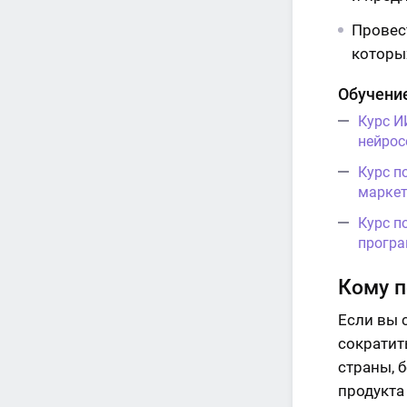
Провес
которы
Обучение
Курс И
нейрос
Курс п
маркет
Курс п
програ
Кому п
Если вы 
сократит
страны, 
продукта