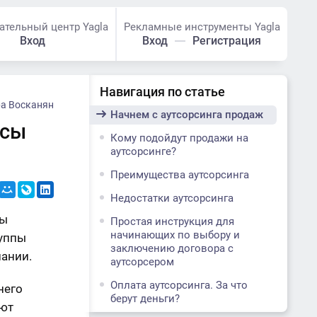
ательный центр Yagla
Рекламные инструменты Yagla
Вход
Вход
Регистрация
Навигация по статье
а Восканян
Начнем с аутсорсинга продаж
усы
Кому подойдут продажи на
аутсорсинге?
Преимущества аутсорсинга
Недостатки аутсорсинга
Мы
Простая инструкция для
начинающих по выбору и
руппы
заключению договора с
ании.
аутсорсером
Оплата аутсорсинга. За что
него
берут деньги?
ают