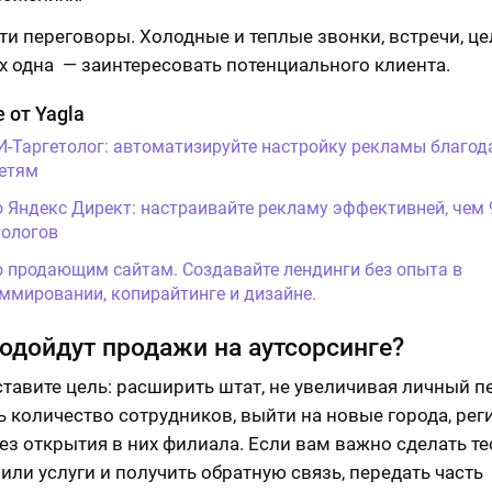
ти переговоры. Холодные и теплые звонки, встречи, це
х одна — заинтересовать потенциального клиента.
 от Yagla
И-Таргетолог: автоматизируйте настройку рекламы благод
етям
о Яндекс Директ: настраивайте рекламу эффективней, чем
ологов
о продающим сайтам. Создавайте лендинги без опыта в
ммировании, копирайтинге и дизайне.
одойдут продажи на аутсорсинге?
ставите цель: расширить штат, не увеличивая личный п
ь количество сотрудников, выйти на новые города, рег
без открытия в них филиала. Если вам важно сделать те
 или услуги и получить обратную связь, передать часть