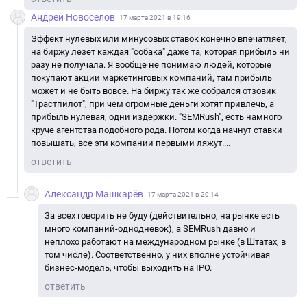
Андрей Новоселов
17 марта 2021 в 19:16
Эффект нулевых или минусовых ставок конечно впечатляет,
на биржу лезет каждая "собака" даже та, которая прибыль ни
разу не получала. Я вообще не понимаю людей, которые
покупают акции маркетинговых компаний, там прибыль
может и не быть вовсе. На биржу так же собрался отзовик
"Трастпилот", при чем огромные деньги хотят привлечь, а
прибыль нулевая, одни издержки. "SEMRush", есть намного
круче агентства подобного рода. Потом когда начнут ставки
повышать, все эти компании первыми ляжут....
ответить
Александр Машкарёв
17 марта 2021 в 20:14
За всех говорить не буду (действительно, на рынке есть
много компаний-однодневок), а SEMRush давно и
неплохо работают на международном рынке (в Штатах, в
том числе). Соответственно, у них вполне устойчивая
бизнес-модель, чтобы выходить на IPO.
ответить