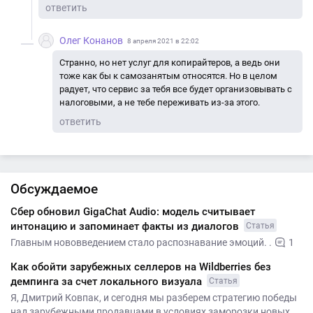
ответить
Олег Конанов
8 апреля 2021 в 22:02
Странно, но нет услуг для копирайтеров, а ведь они
тоже как бы к самозанятым относятся. Но в целом
радует, что сервис за тебя все будет организовывать с
налоговыми, а не тебе переживать из-за этого.
ответить
Обсуждаемое
Сбер обновил GigaChat Audio: модель считывает
интонацию и запоминает факты из диалогов
Статья
Главным нововведением стало распознавание эмоций. .
1
Как обойти зарубежных селлеров на Wildberries без
демпинга за счет локального визуала
Статья
Я, Дмитрий Ковпак, и сегодня мы разберем стратегию победы
над зарубежными продавцами в условиях заморозки новых