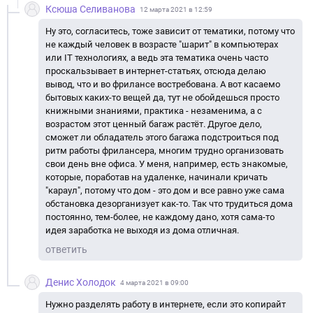
Ксюша Селиванова
12 марта 2021 в 12:59
Ну это, согласитесь, тоже зависит от тематики, потому что
не каждый человек в возрасте "шарит" в компьютерах
или IT технологиях, а ведь эта тематика очень часто
проскальзывает в интернет-статьях, отсюда делаю
вывод, что и во фрилансе востребована. А вот касаемо
бытовых каких-то вещей да, тут не обойдешься просто
книжными знаниями, практика - незаменима, а с
возрастом этот ценный багаж растёт. Другое дело,
сможет ли обладатель этого багажа подстроиться под
ритм работы фрилансера, многим трудно организовать
свои день вне офиса. У меня, например, есть знакомые,
которые, поработав на удаленке, начинали кричать
"караул", потому что дом - это дом и все равно уже сама
обстановка дезорганизует как-то. Так что трудиться дома
постоянно, тем-более, не каждому дано, хотя сама-то
идея заработка не выходя из дома отличная.
ответить
Денис Холодок
4 марта 2021 в 09:00
Нужно разделять работу в интернете, если это копирайт