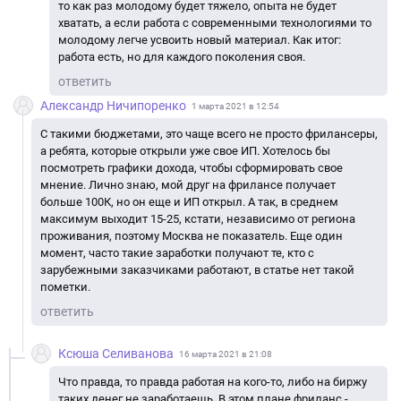
то как раз молодому будет тяжело, опыта не будет
хватать, а если работа с современными технологиями то
молодому легче усвоить новый материал. Как итог:
работа есть, но для каждого поколения своя.
ответить
Александр Ничипоренко
1 марта 2021 в 12:54
С такими бюджетами, это чаще всего не просто фрилансеры,
а ребята, которые открыли уже свое ИП. Хотелось бы
посмотреть графики дохода, чтобы сформировать свое
мнение. Лично знаю, мой друг на фрилансе получает
больше 100К, но он еще и ИП открыл. А так, в среднем
максимум выходит 15-25, кстати, независимо от региона
проживания, поэтому Москва не показатель. Еще один
момент, часто такие заработки получают те, кто с
зарубежными заказчиками работают, в статье нет такой
пометки.
ответить
Ксюша Селиванова
16 марта 2021 в 21:08
Что правда, то правда работая на кого-то, либо на биржу
таких денег не заработаешь. В этом плане фриланс -