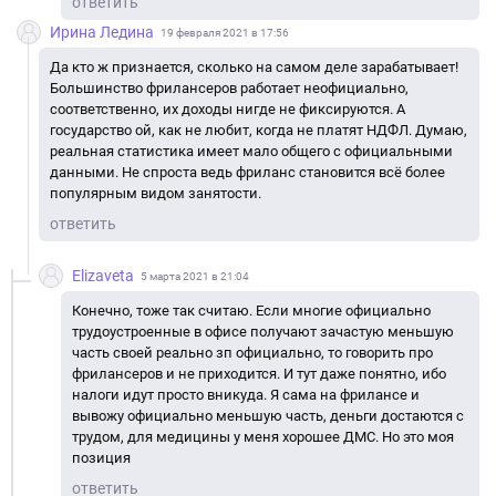
ответить
Ирина Ледина
19 февраля 2021 в 17:56
Да кто ж признается, сколько на самом деле зарабатывает!
Большинство фрилансеров работает неофициально,
соответственно, их доходы нигде не фиксируются. А
государство ой, как не любит, когда не платят НДФЛ. Думаю,
реальная статистика имеет мало общего с официальными
данными. Не спроста ведь фриланс становится всё более
популярным видом занятости.
ответить
Elizaveta
5 марта 2021 в 21:04
Конечно, тоже так считаю. Если многие официально
трудоустроенные в офисе получают зачастую меньшую
часть своей реально зп официально, то говорить про
фрилансеров и не приходится. И тут даже понятно, ибо
налоги идут просто вникуда. Я сама на фрилансе и
вывожу официально меньшую часть, деньги достаются с
трудом, для медицины у меня хорошее ДМС. Но это моя
позиция
ответить