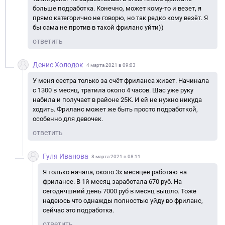
больше подработка. Конечно, может кому-то и везет, я
прямо категорично не говорю, но так редко кому везёт. Я
бы сама не против в такой фриланс уйти))
ответить
Денис Холодок
4 марта 2021 в 09:03
У меня сестра только за счёт фриланса живет. Начинала
с 1300 в месяц, тратила около 4 часов. Щас уже руку
набила и получает в районе 25К. И ей не нужно никуда
ходить. Фриланс может же быть просто подработкой,
особенно для девочек.
ответить
Гуля Иванова
8 марта 2021 в 08:11
Я только начала, около 3х месяцев работаю на
фрилансе. В 1й месяц заработала 670 руб. На
сегоднчшний день 7000 руб в месяц вышло. Тоже
надеюсь что однажды полностью уйду во фриланс,
сейчас это подработка.
ответить