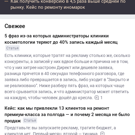
Как получить конверсию в 4,5 раза выше средней по
рынку. Кейс по ремонту иномарок
Свежее
5 фраз из-за которых администраторы клиники
косметологии теряют до 40% запись каждый месяц
Статья
Есть клиники, которые тратят на рекламу столько же, сколько
конкуренты, а записей у них вдвое больше и причина не в том,
что у них хитрее настроен Директ или дешевле заявка,
разница прячется в 40 секундах телефонного разговора, где
заявка либо превращается в запись, либо уходит в "Закрыто и
не реализовано". Ниже разберу пять фраз, на которых чаще
всего срывается запись, и что администратор может ответить
на каждую, чтобы человек дошёл до кресла.
1
Кейс: как мы привлекли 13 клиентов на ремонт
премиум-класса за полгода — и почему 2 месяца не было
продаж
Статья
Представьте: вы запускаете рекламу, тратите бюджет, а
клиентов нет. Первый месяц, второй — тишина.