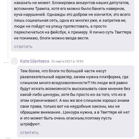
наказать не может. Блокировка аккаунтов наших депутатов,
вспомним Трампа, хотя его можно было банить наверное,
куча нарушений. Однажды это добром не кончится, это всего
лишь социальная сеть, одна из многих уже, и запретив ее,
люди не пойдут на улицу протестовать, а просто
переключаться на фейсбук, к примеру. Я лично суть Твиттера
не понимаю, блоги можно везде вести.
ответить
Kate Glavteeva
22 марта 2021 в 18:54
Тем более, что блоги по большей части несут
развлекательный характер, зачем нужна платформа, где
слишком много вседозволенности?! Но люди всё равно
будут искать возможность высказывать свое мнение без
какой-либо цензуры, хотя бы просто из-за того, что их в
этом ограничивают. А мы же все слишком хорошо знаем
свои права, только вот на неудобные законы, мы не
обращаем внимание...Цензура нужна, а в Твиттере её нет
и это может быть очень опасным,поэтому пусть
штрафуют.
ответить