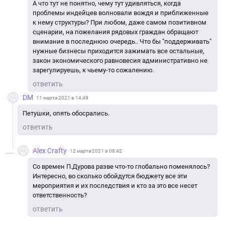
А что тут не понятно, чему тут удивляться, когда
проблемы индейцев волновали вождя и приближенные
к нему структуры? При любом, даже самом позитивном
сценарии, на пожелания рядовых граждан обращают
внимание в последнюю очередь.. Что бы "поддерживать"
нужные бизнесы приходится зажимать все остальные,
закон экономического равновесия административно не
зарегулируешь, к чьему-то сожалению.
ответить
DM
11 марта 2021 в 14:49
Петушки, опять обосрались.
ответить
Alex Crafty
12 марта 2021 в 08:42
Со времен П.Дурова разве что-то глобально поменялось?
Интересно, во сколько обойдутся бюджету все эти
мероприятия и их последствия и кто за это все несет
ответственность?
ответить