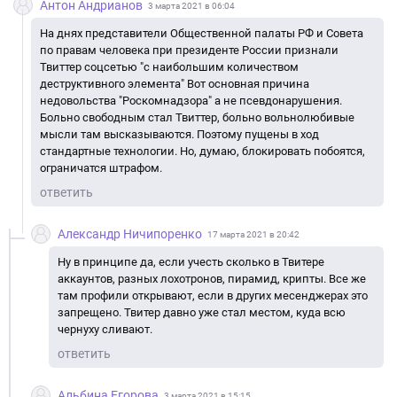
Антон Андрианов
3 марта 2021 в 06:04
На днях представители Общественной палаты РФ и Совета
по правам человека при президенте России признали
Твиттер соцсетью "с наибольшим количеством
деструктивного элемента" Вот основная причина
недовольства "Роскомнадзора" а не псевдонарушения.
Больно свободным стал Твиттер, больно вольнолюбивые
мысли там высказываются. Поэтому пущены в ход
стандартные технологии. Но, думаю, блокировать побоятся,
ограничатся штрафом.
ответить
Александр Ничипоренко
17 марта 2021 в 20:42
Ну в принципе да, если учесть сколько в Твитере
аккаунтов, разных лохотронов, пирамид, крипты. Все же
там профили открывают, если в других месенджерах это
запрещено. Твитер давно уже стал местом, куда всю
чернуху сливают.
ответить
Альбина Егорова
3 марта 2021 в 15:15