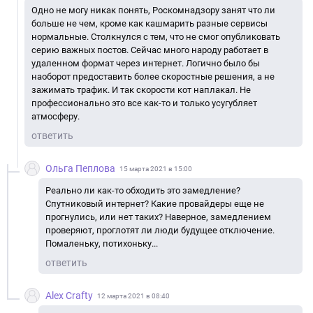
Одно не могу никак понять, Роскомнадзору занят что ли
больше не чем, кроме как кашмарить разные сервисы
нормальные. Столкнулся с тем, что не смог опубликовать
серию важных постов. Сейчас много народу работает в
удаленном формат через интернет. Логично было бы
наоборот предоставить более скоростные решения, а не
зажимать трафик. И так скорости кот наплакал. Не
профессионально это все как-то и только усугубляет
атмосферу.
ответить
Ольга Пеплова
15 марта 2021 в 15:00
Реально ли как-то обходить это замедление?
Спутниковый интернет? Какие провайдеры еще не
прогнулись, или нет таких? Наверное, замедлением
проверяют, проглотят ли люди будущее отключение.
Помаленьку, потихоньку...
ответить
Alex Crafty
12 марта 2021 в 08:40