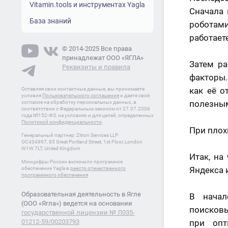
Vitamin.tools и инструментах Yagla
Сначала 
База знаний
роботами
работаете
© 2014-2025 Все права
принадлежат ООО «ЯГЛА»
Затем ра
Реквизиты и правила
факторы.
как её о
Оставляя свои контактные данные, вы принимаете
условия
Пользовательского соглашения
и даете своё
полезным
согласие на обработку персональных данных, в
соответствии с Федеральным законом от 27.07.2006
года №152-ФЗ, на условиях и для целей, определенных
Политикой конфиденциальности
.
При плох
Генеральный партнер: Zitron Services LLP
OC434997, 85 Great Portland Street, 1st Floor, London
W1W 7LT, United Kingdom
Итак, на
Минцифры России включило програмное
Яндекса 
обеспечение Yagla в
реестр отечественного
программного обеспечения
Образовательная деятельность в Ягле
В начал
(ООО «Ягла») ведется на основании
поисковы
государственной лицензии № Л035-
01212-59/00203793
при опт