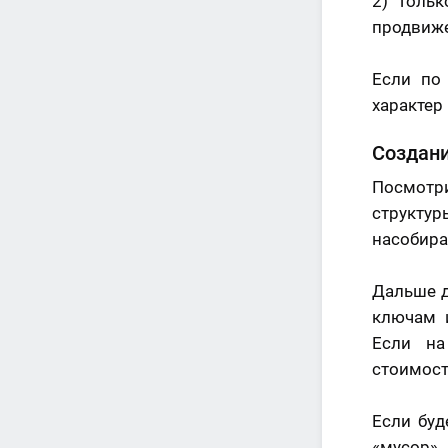
2) Толь
продвиже
Если по
характер
Создани
Посмотр
структур
насобира
Дальше д
ключам 
Если на
стоимост
Если буд
«мусор»,