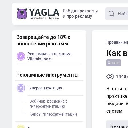
Всё для рекламы
и про рекламу
Возвращайте до 18% с
Продвижен
пополнений рекламы
Как в
Рекламная экосистема
Vitamin.tools
Статья
Рекламные инструменты
1440
Гиперсегментация
В этой 
практик
Вебинар: введение в
выдачи Я
гиперсегментацию
систем.
Кейсы гиперсегментации
Команд