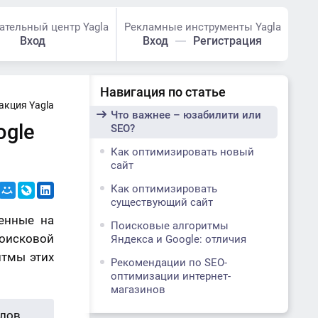
ательный центр Yagla
Рекламные инструменты Yagla
Вход
Вход
Регистрация
Навигация по статье
акция Yagla
Что важнее – юзабилити или
ogle
SEO?
Как оптимизировать новый
сайт
Как оптимизировать
существующий сайт
енные на
Поисковые алгоритмы
оисковой
Яндекса и Google: отличия
итмы этих
Рекомендации по SEO-
оптимизации интернет-
магазинов
Вместо заключения
лов,