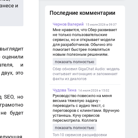
знесе и
Последние комментарии
Чернов Валерий
15 июля 2026 в 09:37
Мне нравится, что Сбер развивает
не только пользовательские
сервисы, но и открывает модели
для разработчиков. Обычно это
 выглядит
помогает быстрее появляться
новым полезным решениям.
e оценили
показать полностью
теля, и
Сбер обновил GigaChat Audio: модель
двух, это
считывает интонацию и запоминает
факты из диалогов
Чудова Тина
14 июля 2026 в 15:02
Руководство повесило на меня
д SEO, но
весьма тяжелую задачу -
грамотно
переводить с аудио текст, с
переговоров с клиентами. Вручную
не будет
устанешь. Кучу сервисов
пересмотрела. Коллега
посоветовал Speech2Text. Весьма
показать полностью
хорошо переводит. Мало
редактировать по итогу. Советую.
Топ-10 сервисов расшифровки
едующая.