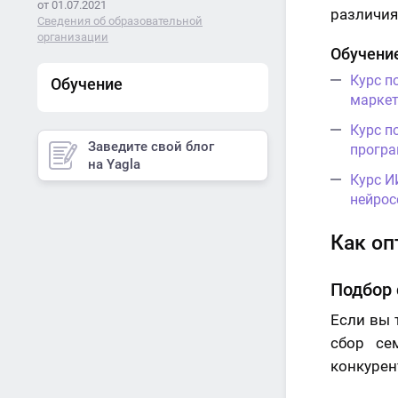
от 01.07.2021
различия
Сведения об образовательной
организации
Обучение
Курс п
Обучение
маркет
Курс п
Заведите свой блог
програ
на Yagla
Курс И
нейрос
Как оп
Подбор
Если вы 
сбор се
конкурен