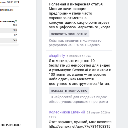
Полезная и интересная статья,
Многие начинающие
предприниматели часто
спрашивают меня на
консультациях, какую роль играет
seo в цифровом маркетинге , когда
мы только знакомимся и
показать полностью
обсуждаем их проект:
https://aseotop.com/kakuyu-rol-igraet-
Кейс: как увеличить количество
seo-v-czifrovom-marketinge/
рефералов на 30% за 1 неделю
chaplin ily
6 мая 2026 в 10:40
Я отметил, что ище топ-10
бесплатных нейросетей для видео
и упомянули Genmo.AI с лимитом в
100 попыток в день — интересно
наблюдать, как меняется
доступность инструментов. Читая,
вспомнил прошлые эксперименты
показать полностью
с короткими клипами в телеграм-
каналах YAGLA и Kokoc Group. Flux 2
10 нейросетей для создания видео:
обзор лучших сервисов и программ
Колесников Евгений
28 апреля 2026 в
11:09
Этот вариант, лучший, мне кажется
лючение:
http://earnex.net/go/d77e7814108315