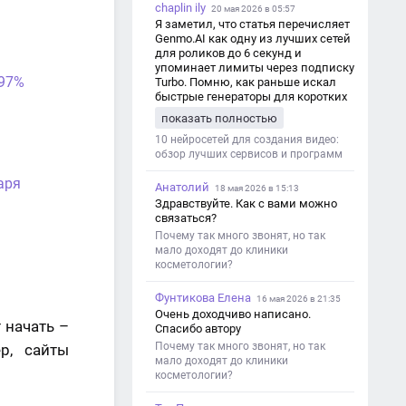
chaplin ily
20 мая 2026 в 05:57
Я заметил, что статья перечисляет
Genmo.AI как одну из лучших сетей
для роликов до 6 секунд и
упоминает лимиты через подписку
 97%
Turbo. Помню, как раньше искал
быстрые генераторы для коротких
роликов — интересно увидеть
показать полностью
такой обзор именно с акцентом на
ограничения и подпись. Image V2
10 нейросетей для создания видео:
обзор лучших сервисов и программ
аря
Анатолий
18 мая 2026 в 15:13
Здравствуйте. Как с вами можно
связаться?
Почему так много звонят, но так
мало доходят до клиники
косметологии?
Фунтикова Елена
16 мая 2026 в 21:35
Очень доходчиво написано.
 начать –
Спасибо автору
Почему так много звонят, но так
р, сайты
мало доходят до клиники
косметологии?