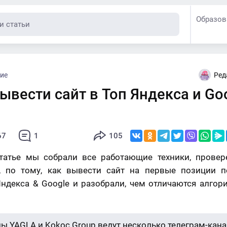
Образов
ие
Ред
ывести сайт в Топ Яндекса и Go
67
1
105
статье мы собрали все работающие техники, провер
е, по тому, как вывести сайт на первые позиции п
ндекса & Google и разобрали, чем отличаются алгор
ы YAGLA и Kokoc Group ведут несколько телеграм-кана