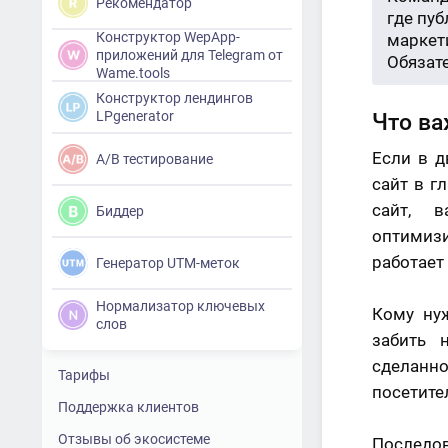
Рекомендатор
где пу
Конструктор WepApp-
маркети
приложений для Telegram от
Обязат
Wame.tools
Конструктор лендингов
LPgenerator
Что ва
Если в д
A/B тестирование
сайт в г
сайт, 
Биддер
оптимизи
работает 
Генератор UTM-меток
Нормализатор ключевых
Кому нуж
слов
забить 
сделанн
Тарифы
посетите
Поддержка клиентов
Отзывы об экосистеме
Последо