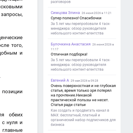
разговоров
оисковыми
Симцова Элина
 запросы,
26 июня 2026 в 11:21
Супер полезно! Спасибочки
За 5 лет мы перепробовали 4 таск-
менеджера: обзор руководителя
небольшого контент-агентства
денческие
Булочкина Анастасия
сле того,
26 июня 2026 в
11:17
удобным и
Отличная подборка!
За 5 лет мы перепробовали 4 таск-
менеджера: обзор руководителя
небольшого контент-агентства
.
Евгений А
29 мая 2026 в 09:28
Очень поверхностная и не глубокая
статья, время только зря потерял
е позиции
на прочтение.Никакой
практической пользы не несет.
Статья ради статьи
Как создать и продвигать канал в
ля обеих
MAX: бесплатный, платный и
органический набор подписчиков для
 с нуля и
бизнеса
 главные