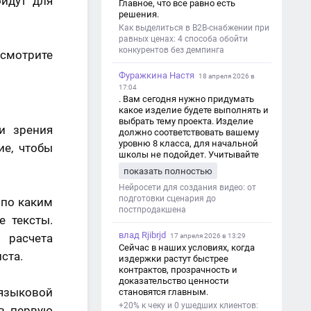
йдут для
Главное, что все равно есть
решения.
Как выделиться в B2B-снабжении при
равных ценах: 4 способа обойти
конкурентов без демпинга
смотрите
Фуражкина Настя
18 апреля 2026 в
17:04
. Вам сегодня нужно придумать
какое изделие будете выполнять и
выбрать тему проекта. Изделие
и зрения
должно соответствовать вашему
уровню 8 класса, для начальной
ие, чтобы
школы не подойдет. Учитывайте
это. Оценка будет зависеть от
показать полностью
уровня работы. Структура проекта 1.
Титульный лист - Название школы.
Нейросети для создания видео: от
- Тип работы: «Проектная работа». -
подготовки сценария до
 по каким
Тема проекта. - Кто выполнил:
постпродакшена
 тексты.
ФИО, класс. - Кто проверил: ФИО,
должность учителя. - Город, год. 2.
влад Rjibrjd
 расчета
17 апреля 2026 в 13:29
Введение - Актуальность темы
Сейчас в наших условиях, когда
ста.
(почему это важно). - Цель и
издержки растут быстрее
задачи проекта. - Объект и предмет
контрактов, прозрачность и
исследования. - Методы работы. 3.
доказательство ценности
Основная часть - Теоретическая
 языковой
становятся главным.
глава: что известно по теме,
+20% к чеку и 0 ушедших клиентов:
 в первую
основные понятия. - Практическая