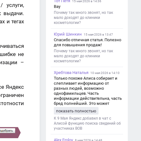
Тот Петя
15 мая 2026 в 14:36
 услуги,
Вау
к выдачи.
Почему так много звонят, но так
мало доходят до клиники
х и тегах
косметологии?
Юрий Шинкин
15 мая 2026 в 13:47
Спасибо отличная статья. Полезно
для повышения продаж!
ичиваться
Почему так много звонят, но так
ошибке не
мало доходят до клиники
косметологии?
изации –
Хребтова Наталья
10 мая 2026 в 14:10
Только похоже Алиса собирает и
слепливает информацию от
се Яндекс
разных людей, возможно
однофамильцев. Часть
ограничен
информации действительна, часть
стотности
бред полнейший. Это может
привести к путанице и
показать полностью
дезинформации
К 9 Мая Яндекс добавил в чат с
Алисой функцию поиска сведений об
участниках ВОВ
Alex Frolov
8 мая 2026 в 14:48