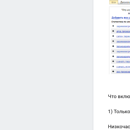
Что вклю
1) Тольк
Низкоча