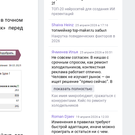
2f
ТОП-20 нейросетей для создания ИИ
презентаций
 в точном
Shaiva Heinz
25 апреля 2026 в 17:16
ак» перед
топмейкер top-maker.ru забыл
Накрутка поведенческих факторов в
2026
Ячменев Илья
25 апреля 2026 в 00:51
Не совсем согласен. В нишах с
срочным спросом, как ремонт
холодильников, контекстная
реклама работает отлично.
Человек не изучает рынок — он
ищет решение “прямо сейчас”. В
этот момент Яндекс Директ как раз
показать полностью
и ловит самый горячий трафик,
тогда как SEO в таких задачах
Как имея микробюджет, сражаться с
просто не успевает.
конкурентами. Кейс по ремонту
холодильников
Roman Djaev
19 апреля 2026 в 12:33
Изменения в правилах требуют
быстрой адаптации, иначе можно
проиграть и остаться ни с чем.