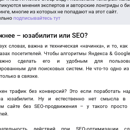
бликуются мнения экспертов и авторские лонгриды о би
нге, многие из которых не попадают на этот сайт.
ельно
подписывайтесь тут
жнее – юзабилити или SEO?
вух словах, важна и техническая «начинка», и то, как
лазах посетителей. Чтобы алгоритмы Яндекса & Googl
важно сделать его и удобным для пользова
рованным для поисковых систем. Не что-то одно из 
только в связке.
ен трафик без конверсий? Это если поработать на
на юзабилити. Ну и естественно нет смысла в 
ом сайте без SEO-продвижения – у такого просто 
лей.
вательность действий при SEO-оптимизации сл