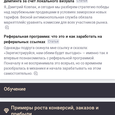
демпинга за счет локального визуала
Статья
Я, Дмитрий Ковпак, и сегодня мы разберем стратегию победы
над зарубежными продавцами в условиях заморозки новых
тарифов. Весной антимонопольная служба обязала
маркетплейс уравнять комиссии для всех участников рынка.
Реферальная программа: что это и как заработать на
реферальных ссылках
Статья
Однажды подруга скинула мне ссылку и сказала:
«Зарегистрируйся, нам обеим будет выгодно» — именно так я
впервые познакомилась с реферальной программой.
Поначалу я не воспринимала это всерьез, но со временем
разобралась в механике и начала зарабатывать на этом
самостоятельно.
Обучение
Примеры роста конверсий, заказов и
прибыли