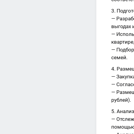
Подгот
— Разраб
выгодах 
— Исполь
квартире
— Подбор
семей.
Размещ
— Закупк
— Соглас
— Размещ
рублей).
Анализ
— Отслеж
помощью