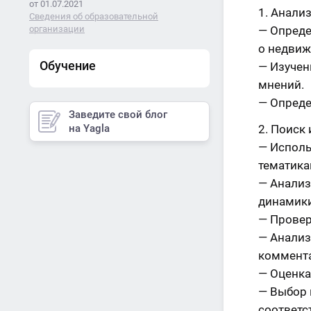
от 01.07.2021
Анализ
Сведения об образовательной
организации
— Опреде
о недвиж
Обучение
— Изучен
мнений.
— Опреде
Заведите свой блог
на Yagla
Поиск 
— Исполь
тематика
— Анализ
динамики
— Провер
— Анализ
коммента
— Оценка
— Выбор 
соответс