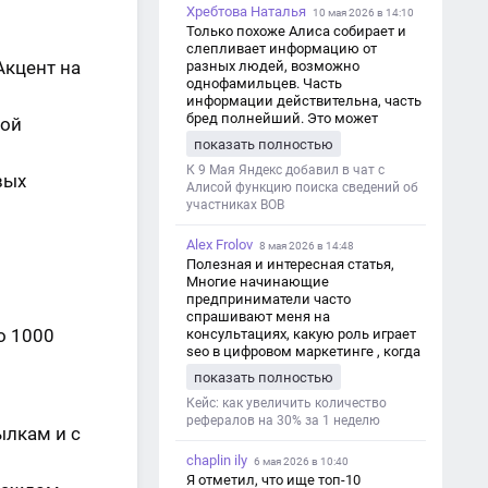
Хребтова Наталья
10 мая 2026 в 14:10
Только похоже Алиса собирает и
слепливает информацию от
Акцент на
разных людей, возможно
однофамильцев. Часть
информации действительна, часть
бред полнейший. Это может
ной
привести к путанице и
показать полностью
дезинформации
К 9 Мая Яндекс добавил в чат с
вых
Алисой функцию поиска сведений об
участниках ВОВ
Alex Frolov
8 мая 2026 в 14:48
Полезная и интересная статья,
Многие начинающие
предприниматели часто
спрашивают меня на
о 1000
консультациях, какую роль играет
seo в цифровом маркетинге , когда
мы только знакомимся и
показать полностью
обсуждаем их проект:
https://aseotop.com/kakuyu-rol-igraet-
Кейс: как увеличить количество
seo-v-czifrovom-marketinge/
рефералов на 30% за 1 неделю
ылкам и с
chaplin ily
6 мая 2026 в 10:40
Я отметил, что ище топ-10