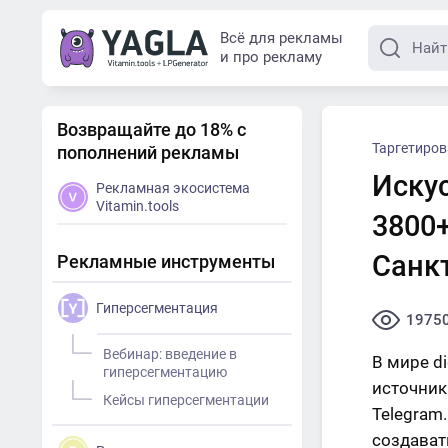
Всё для рекламы
и про рекламу
Возвращайте до 18% с
Таргетиро
пополнений рекламы
Искус
Рекламная экосистема
Vitamin.tools
3800
Санк
Рекламные инструменты
Гиперсегментация
1975
Вебинар: введение в
В мире di
гиперсегментацию
источник
Кейсы гиперсегментации
Telegram.
создават