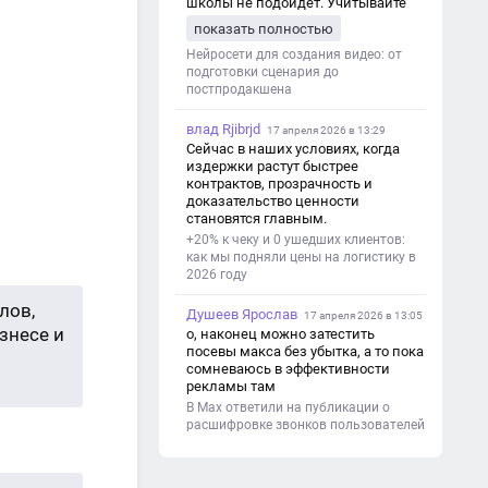
школы не подойдет. Учитывайте
это. Оценка будет зависеть от
показать полностью
уровня работы. Структура проекта 1.
Титульный лист - Название школы.
Нейросети для создания видео: от
- Тип работы: «Проектная работа». -
подготовки сценария до
Тема проекта. - Кто выполнил:
постпродакшена
ФИО, класс. - Кто проверил: ФИО,
должность учителя. - Город, год. 2.
влад Rjibrjd
17 апреля 2026 в 13:29
Введение - Актуальность темы
Сейчас в наших условиях, когда
(почему это важно). - Цель и
издержки растут быстрее
задачи проекта. - Объект и предмет
контрактов, прозрачность и
исследования. - Методы работы. 3.
доказательство ценности
Основная часть - Теоретическая
становятся главным.
глава: что известно по теме,
+20% к чеку и 0 ушедших клиентов:
основные понятия. - Практическая
как мы подняли цены на логистику в
глава: что сделано (исследование,
2026 году
опрос, создание изделия и т. д.). -
Анализ результатов. 4.
лов,
Душеев Ярослав
Заключение - Краткие выводы по
17 апреля 2026 в 13:05
знесе и
проекту. - Достигнута ли цель. -
о, наконец можно затестить
Практическая значимость работы.
посевы макса без убытка, а то пока
5. Список литературы Перечень
сомневаюсь в эффективности
использованных книг, статей,
рекламы там
сайтов. 6. Приложения (по
В Max ответили на публикации о
необходимости) Таблицы,
расшифровке звонков пользователей
фотографии, схемы, анкеты.