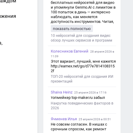
 каждом
бесплатных нейросетей для видео
и упомянули Genmo.AI с лимитом в
100 попыток в день — интересно
ижения
наблюдать, как меняется
доступность инструментов. Читая,
вспомнил прошлые эксперименты
показать полностью
с короткими клипами в телеграм-
каналах YAGLA и Kokoc Group. Flux 2
10 нейросетей для создания видео:
обзор лучших сервисов и программ
,
Колесников Евгений
28 апреля 2026 в
11:09
Этот вариант, лучший, мне кажется
http://earnex.net/go/d77e7814108315
2f
ТОП-20 нейросетей для создания ИИ
презентаций
Shaiva Heinz
25 апреля 2026 в 17:16
топмейкер top-maker.ru забыл
Накрутка поведенческих факторов в
2026
Ячменев Илья
25 апреля 2026 в 00:51
Не совсем согласен. В нишах с
срочным спросом, как ремонт