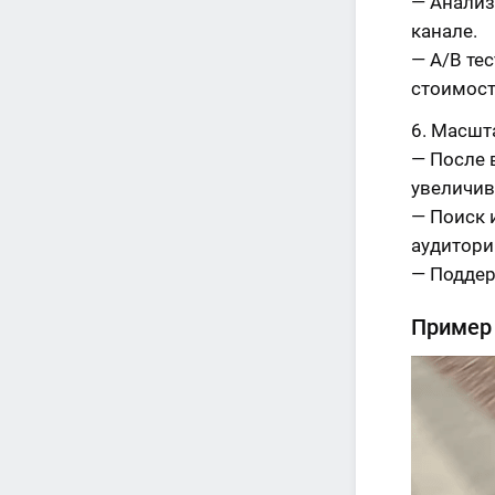
— Анализ
канале.
— A/B те
стоимост
Масшт
— После 
увеличив
— Поиск 
аудитори
— Поддер
Пример 