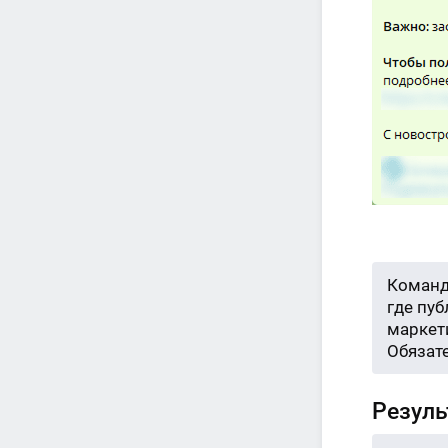
Команд
где пу
маркети
Обязат
Резуль