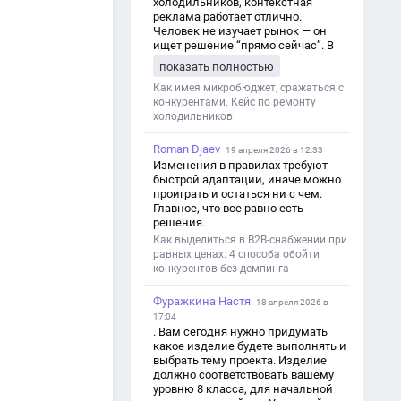
холодильников, контекстная
реклама работает отлично.
Человек не изучает рынок — он
ищет решение “прямо сейчас”. В
этот момент Яндекс Директ как раз
показать полностью
и ловит самый горячий трафик,
тогда как SEO в таких задачах
Как имея микробюджет, сражаться с
просто не успевает.
конкурентами. Кейс по ремонту
холодильников
Roman Djaev
19 апреля 2026 в 12:33
Изменения в правилах требуют
быстрой адаптации, иначе можно
проиграть и остаться ни с чем.
Главное, что все равно есть
решения.
Как выделиться в B2B-снабжении при
равных ценах: 4 способа обойти
конкурентов без демпинга
Фуражкина Настя
18 апреля 2026 в
17:04
. Вам сегодня нужно придумать
какое изделие будете выполнять и
выбрать тему проекта. Изделие
должно соответствовать вашему
уровню 8 класса, для начальной