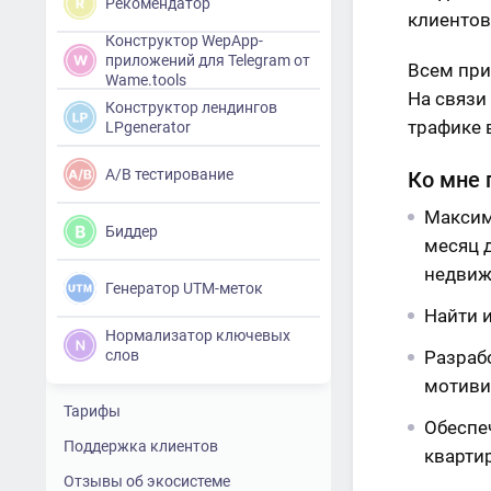
Рекомендатор
клиентов
Конструктор WepApp-
приложений для Telegram от
Всем при
Wame.tools
На связи
Конструктор лендингов
трафике 
LPgenerator
A/B тестирование
Ко мне 
Максим
Биддер
месяц 
недвиж
Генератор UTM-меток
Найти 
Нормализатор ключевых
слов
Разраб
мотиви
Тарифы
Обеспе
Поддержка клиентов
квартир
Отзывы об экосистеме