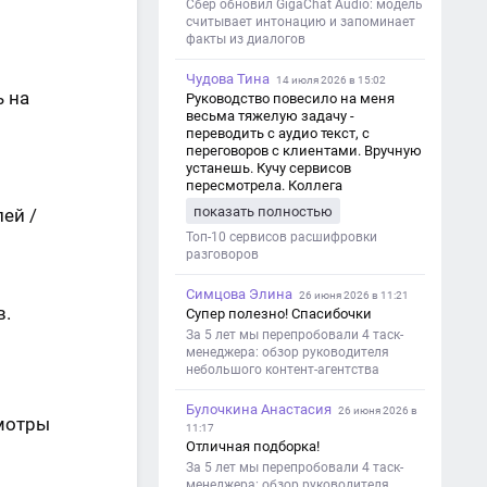
Сбер обновил GigaChat Audio: модель
считывает интонацию и запоминает
факты из диалогов
Чудова Тина
14 июля 2026 в 15:02
ь на
Руководство повесило на меня
весьма тяжелую задачу -
переводить с аудио текст, с
переговоров с клиентами. Вручную
устанешь. Кучу сервисов
пересмотрела. Коллега
посоветовал Speech2Text. Весьма
показать полностью
ей /
хорошо переводит. Мало
редактировать по итогу. Советую.
Топ-10 сервисов расшифровки
разговоров
Симцова Элина
26 июня 2026 в 11:21
в.
Супер полезно! Спасибочки
За 5 лет мы перепробовали 4 таск-
менеджера: обзор руководителя
небольшого контент-агентства
Булочкина Анастасия
26 июня 2026 в
смотры
11:17
Отличная подборка!
За 5 лет мы перепробовали 4 таск-
менеджера: обзор руководителя