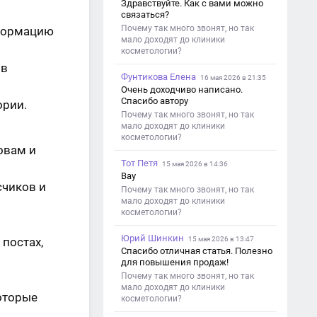
Здравствуйте. Как с вами можно
связаться?
Почему так много звонят, но так
нформацию
мало доходят до клиники
косметологии?
ов
Фунтикова Елена
16 мая 2026 в 21:35
Очень доходчиво написано.
Спасибо автору
ории.
Почему так много звонят, но так
мало доходят до клиники
косметологии?
овам и
Тот Петя
15 мая 2026 в 14:36
Вау
счиков и
Почему так много звонят, но так
мало доходят до клиники
косметологии?
Юрий Шинкин
постах,
15 мая 2026 в 13:47
Спасибо отличная статья. Полезно
для повышения продаж!
Почему так много звонят, но так
мало доходят до клиники
оторые
косметологии?