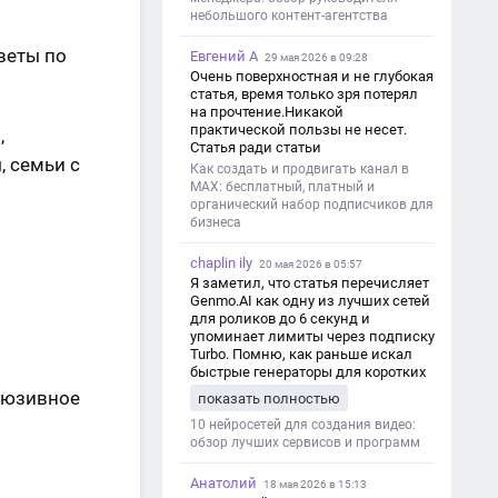
небольшого контент-агентства
веты по
Евгений А
29 мая 2026 в 09:28
Очень поверхностная и не глубокая
статья, время только зря потерял
на прочтение.Никакой
практической пользы не несет.
,
Статья ради статьи
 семьи с
Как создать и продвигать канал в
MAX: бесплатный, платный и
органический набор подписчиков для
бизнеса
chaplin ily
20 мая 2026 в 05:57
Я заметил, что статья перечисляет
Genmo.AI как одну из лучших сетей
для роликов до 6 секунд и
упоминает лимиты через подписку
Turbo. Помню, как раньше искал
быстрые генераторы для коротких
роликов — интересно увидеть
клюзивное
показать полностью
такой обзор именно с акцентом на
ограничения и подпись. Image V2
10 нейросетей для создания видео:
обзор лучших сервисов и программ
Анатолий
18 мая 2026 в 15:13