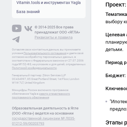
Vitamin.tools и инструментах Yagla
Проект:
База знаний
Тематика
выбору к
© 2014-2025 Все права
принадлежат ООО «ЯГЛА»
Целевая 
Реквизиты и правила
планирую
детьми.
Оставляя свои контактные данные, вы принимаете
условия
Пользовательского соглашения
и даете своё
согласие на обработку персональных данных, в
соответствии с Федеральным законом от 27.07.2006
Период р
года №152-ФЗ, на условиях и для целей, определенных
Политикой конфиденциальности
.
Бюджет:
Генеральный партнер: Zitron Services LLP
OC434997, 85 Great Portland Street, 1st Floor, London
W1W 7LT, United Kingdom
Ключево
Минцифры России включило програмное
обеспечение Yagla в
реестр отечественного
программного обеспечения
"Ипотек
Образовательная деятельность в Ягле
предло
(ООО «Ягла») ведется на основании
государственной лицензии № Л035-
Этапы р
01212-59/00203793