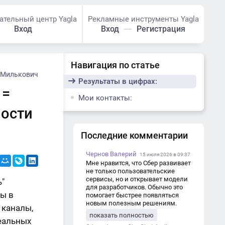
ательный центр Yagla
Рекламные инструменты Yagla
Вход
Вход
Регистрация
Навигация по статье
 Милькович
Результаты в цифрах:
 =
Мои контакты:
мости
Последние комментарии
Чернов Валерий
15 июля 2026 в 09:37
Мне нравится, что Сбер развивает
не только пользовательские
сервисы, но и открывает модели
ь"
для разработчиков. Обычно это
вы в
помогает быстрее появляться
новым полезным решениям.
 каналы,
показать полностью
еальных