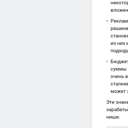
некото
вложен
Реклам
решений
станов
из них
подхода
Бюджет
суммы 
очень 
сталки
может 
Эти знан
зарабаты
ниши.