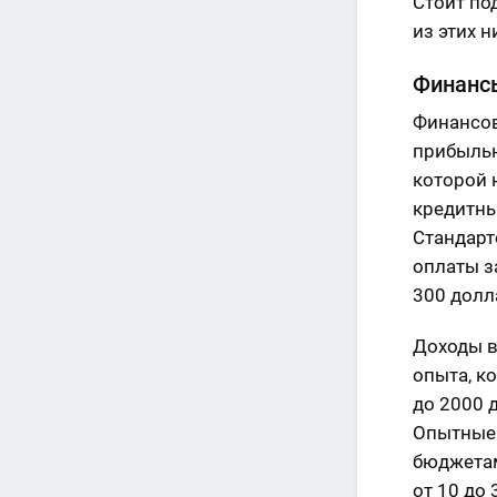
Стоит по
из этих н
Финанс
Финансов
прибыльн
которой 
кредитны
Стандарт
оплаты з
300 долл
Доходы в
опыта, к
до 2000 
Опытные 
бюджетам
от 10 до 