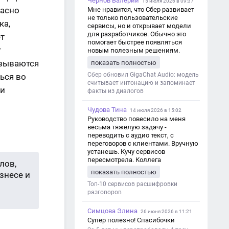
Чернов Валерий
15 июля 2026 в 09:37
расно
Мне нравится, что Сбер развивает
не только пользовательские
ка,
сервисы, но и открывает модели
для разработчиков. Обычно это
ет
помогает быстрее появляться
т
новым полезным решениям.
азываются
показать полностью
Сбер обновил GigaChat Audio: модель
ься во
считывает интонацию и запоминает
 и
факты из диалогов
Чудова Тина
14 июля 2026 в 15:02
Руководство повесило на меня
весьма тяжелую задачу -
переводить с аудио текст, с
переговоров с клиентами. Вручную
устанешь. Кучу сервисов
пересмотрела. Коллега
лов,
посоветовал Speech2Text. Весьма
показать полностью
знесе и
хорошо переводит. Мало
редактировать по итогу. Советую.
Топ-10 сервисов расшифровки
разговоров
Симцова Элина
26 июня 2026 в 11:21
Супер полезно! Спасибочки