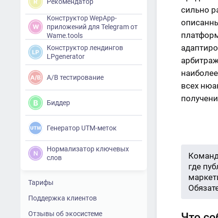
Рекомендатор
сильно р
Конструктор WepApp-
описанны
приложений для Telegram от
платформ
Wame.tools
адаптиро
Конструктор лендингов
LPgenerator
арбитраж
наиболее
A/B тестирование
всех нюа
получени
Биддер
Генератор UTM-меток
Нормализатор ключевых
Команд
слов
где пу
маркети
Тарифы
Обязат
Поддержка клиентов
Отзывы об экосистеме
Что со