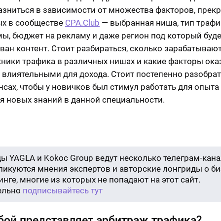
азниться в зависимости от множества факторов, прек
х в сообществе
CPA.Club
— выбранная ниша, тип трафи
ы, бюджет на рекламу и даже регион под который буд
ван контент. Стоит разбираться, сколько зарабатываю
ники трафика в различных нишах и какие факторы ок
 влиятельными для дохода. Стоит постепенно разобрат
нсах, чтобы у новичков был стимул работать для опыта
я новых знаний в данной специальности.
ы YAGLA и Kokoc Group ведут несколько телеграм-кана
бликуются мнения экспертов и авторские лонгриды о би
нге, многие из которых не попадают на этот сайт.
ельно
подписывайтесь тут
бой представляет арбитраж трафика?