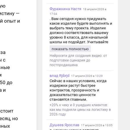
кую
Фуражкина Настя
18 апреля 2026 в
истину —
17:04
. Вам сегодня нужно придумать
й опыт и
какое изделие будете выполнять и
выбрать тему проекта. Изделие
должно соответствовать вашему
уровню 8 класса, для начальной
школы не подойдет. Учитывайте
это. Оценка будет зависеть от
показать полностью
уровня работы. Структура проекта 1.
-за
Титульный лист - Название школы.
Нейросети для создания видео: от
ы с
- Тип работы: «Проектная работа». -
подготовки сценария до
Тема проекта. - Кто выполнил:
постпродакшена
вные
ФИО, класс. - Кто проверил: ФИО,
м
должность учителя. - Город, год. 2.
влад Rjibrjd
17 апреля 2026 в 13:29
Введение - Актуальность темы
Сейчас в наших условиях, когда
50 до
(почему это важно). - Цель и
издержки растут быстрее
задачи проекта. - Объект и предмет
а и
контрактов, прозрачность и
исследования. - Методы работы. 3.
доказательство ценности
Основная часть - Теоретическая
становятся главным.
глава: что известно по теме,
+20% к чеку и 0 ушедших клиентов:
основные понятия. - Практическая
как мы подняли цены на логистику в
 стоит
глава: что сделано (исследование,
2026 году
опрос, создание изделия и т. д.). -
есяц, но
Анализ результатов. 4.
Душеев Ярослав
мных
Заключение - Краткие выводы по
17 апреля 2026 в 13:05