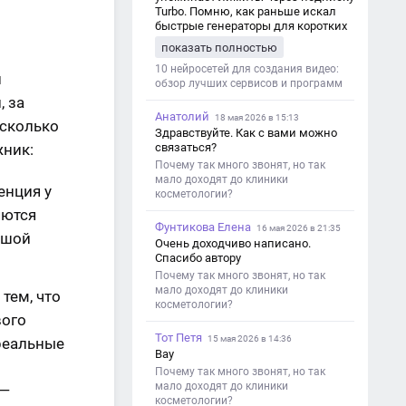
Turbo. Помню, как раньше искал
быстрые генераторы для коротких
роликов — интересно увидеть
показать полностью
такой обзор именно с акцентом на
ограничения и подпись. Image V2
10 нейросетей для создания видео:
н
обзор лучших сервисов и программ
, за
Анатолий
18 мая 2026 в 15:13
есколько
Здравствуйте. Как с вами можно
жник:
связаться?
Почему так много звонят, но так
мало доходят до клиники
енция у
косметологии?
яются
Фунтикова Елена
16 мая 2026 в 21:35
ьшой
Очень доходчиво написано.
Спасибо автору
Почему так много звонят, но так
мало доходят до клиники
тем, что
косметологии?
вого
Тот Петя
15 мая 2026 в 14:36
 реальные
Вау
Почему так много звонят, но так
мало доходят до клиники
 —
косметологии?