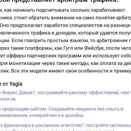
м, как начинать подсчитывать сколько зарабатывают
ники, стоит обратить внимание на само понятие арби
 Оно предполагает заработок специалистов на разниц
ивлеченного трафика и доходом, который удается полу
ции. Если говорить простым языком, то арбитражник 
ерез такие платформы, как Гугл или Фейсбук, после чег
ет офферы партнерских программ или использует соб
для монетизации через такие методы, как оплата за дей
клик. Все эти модели имеют свои особенности и преим
 от Yagla
о Яндекс Директ: настраивайте рекламу эффективней, чем
ологов
о продающим сайтам. Создавайте лендинги без опыта в
ммировании, копирайтинге и дизайне.
Из фрилансера в рекламное агентство": постройте системны