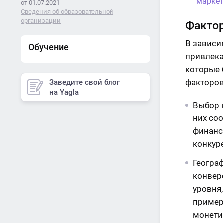
маркет
от 01.07.2021
Сведения об образовательной
организации
Факто
В зависи
Обучение
привлека
которые 
факторов
Заведите свой блог
на Yagla
Выбор 
них со
финанс
конкур
Географ
конвер
уровня
пример
монетиз