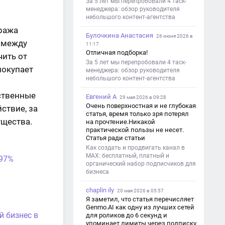
За 5 лет мы перепробовали 4 таск-
менеджера: обзор руководителя
небольшого контент-агентства
тража
Булочкина Анастасия
26 июня 2026 в
е между
11:17
Отличная подборка!
чить от
За 5 лет мы перепробовали 4 таск-
покупает
менеджера: обзор руководителя
небольшого контент-агентства
о
ственные
Евгений А
29 мая 2026 в 09:28
Очень поверхностная и не глубокая
ствие, за
статья, время только зря потерял
ущества.
на прочтение.Никакой
практической пользы не несет.
Статья ради статьи
Как создать и продвигать канал в
MAX: бесплатный, платный и
 97%
органический набор подписчиков для
бизнеса
chaplin ily
20 мая 2026 в 05:57
Я заметил, что статья перечисляет
Genmo.AI как одну из лучших сетей
й бизнес в
для роликов до 6 секунд и
упоминает лимиты через подписку