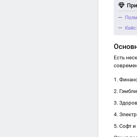
При
Полм
Кейс
Основн
Есть нес
современ
Финан
Гэмбли
Здоров
Электр
Софт и