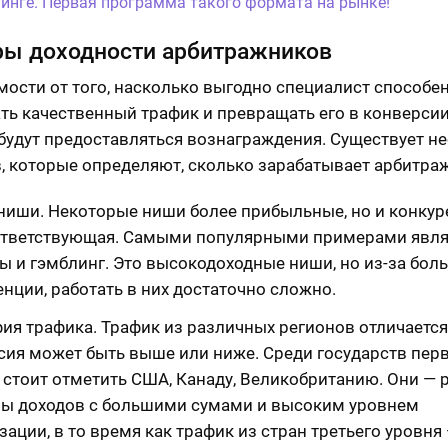
инге. Первая программа такого формата на рынке!
ры доходности арбитражников
мости от того, насколько выгодно специалист способе
ть качественный трафик и превращать его в конверсии
будут предоставляться вознаграждения. Существует н
, которые определяют, сколько зарабатывает арбитра
ниши. Некоторые ниши более прибыльные, но и конкур
ответствующая. Самыми популярными примерами явл
ы и гэмблинг. Это высокодоходные ниши, но из-за бол
енции, работать в них достаточно сложно.
ия трафика. Трафик из различных регионов отличается 
сия может быть выше или ниже. Среди государств пер
, стоит отметить США, Канаду, Великобританию. Они —
ы доходов с большими сумами и высоким уровнем
ации, в то время как трафик из стран третьего уровня