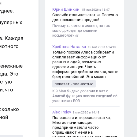
я
Юрий Шинкин
уднее.
15 мая 2026 в 13:47
Спасибо отличная статья. Полезно
для повышения продаж!
пулярных
Почему так много звонят, но так
мало доходят до клиники
косметологии?
в. Каждая
мотного
Хребтова Наталья
10 мая 2026 в 14:10
Только похоже Алиса собирает и
слепливает информацию от
разных людей, возможно
денежные
однофамильцев. Часть
информации действительна, часть
да. Это
бред полнейший. Это может
астую
привести к путанице и
показать полностью
дезинформации
, что
К 9 Мая Яндекс добавил в чат с
Алисой функцию поиска сведений об
участниках ВОВ
 сколько
Alex Frolov
8 мая 2026 в 14:48
ной
Полезная и интересная статья,
Многие начинающие
предприниматели часто
спрашивают меня на