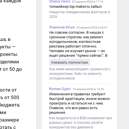
 в каждой
Shaiva Heinz
25 апреля 2026 в 17:16
топмейкер top-maker.ru забыл
Накрутка поведенческих факторов в
2026
Ячменев Илья
25 апреля 2026 в 00:51
Не совсем согласен. В нишах с
срочным спросом, как ремонт
ша, в
холодильников, контекстная
дукты —
реклама работает отлично.
Человек не изучает рынок — он
проекты.
ищет решение “прямо сейчас”. В
этот момент Яндекс Директ как раз
моделями
показать полностью
и ловит самый горячий трафик,
 от 50 до
тогда как SEO в таких задачах
Как имея микробюджет, сражаться с
просто не успевает.
конкурентами. Кейс по ремонту
холодильников
Roman Djaev
ости от
19 апреля 2026 в 12:33
Изменения в правилах требуют
ь от 500
быстрой адаптации, иначе можно
проиграть и остаться ни с чем.
 бюджета.
Главное, что все равно есть
ими
решения.
Как выделиться в B2B-снабжении при
 размере
равных ценах: 4 способа обойти
отать с
конкурентов без демпинга