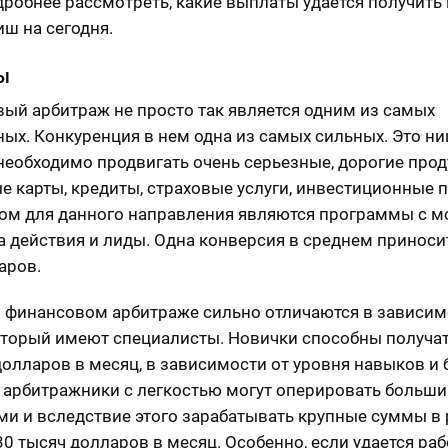
дробнее рассмотреть, какие выплаты удается получить
иш на сегодня.
ы
ый арбитраж не просто так является одним из самых
ых. Конкуренция в нем одна из самых сильных. Это ни
необходимо продвигать очень серьезные, дорогие про
е карты, кредиты, страховые услуги, инвестиционные 
ом для данного направления являются программы с 
а действия и лиды. Одна конверсия в среднем приносит
аров.
 финансовом арбитраже сильно отличаются в зависим
оторый имеют специалисты. Новички способны получат
долларов в месяц, в зависимости от уровня навыков и
арбитражники с легкостью могут оперировать больш
и и вследствие этого зарабатывать крупные суммы в
30 тысяч долларов в месяц. Особенно, если удается раб