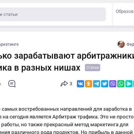
Образов
аркетинге
Фед
ько зарабатывают арбитражник
ика в разных нишах
Статья
6
3
 самых востребованных направлений для заработка в
е на сегодня является Арбитраж трафика. Это не прост
 работы, но также прекрасный метод маркетинга для
ния различного рода продуктов. Но прибыль в данной