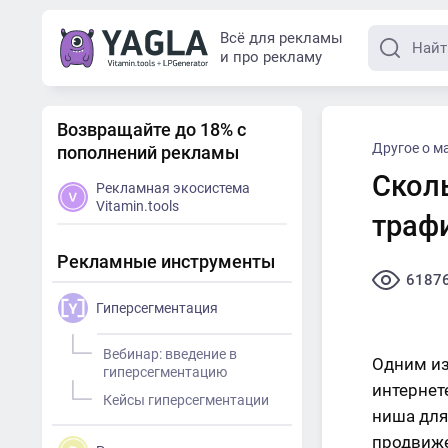
Всё для рекламы
и про рекламу
Возвращайте до 18% с
Другое о м
пополнений рекламы
Скол
Рекламная экосистема
Vitamin.tools
траф
Рекламные инструменты
6187
Гиперсегментация
Вебинар: введение в
Одним из
гиперсегментацию
интернет
Кейсы гиперсегментации
ниша для
продвиже