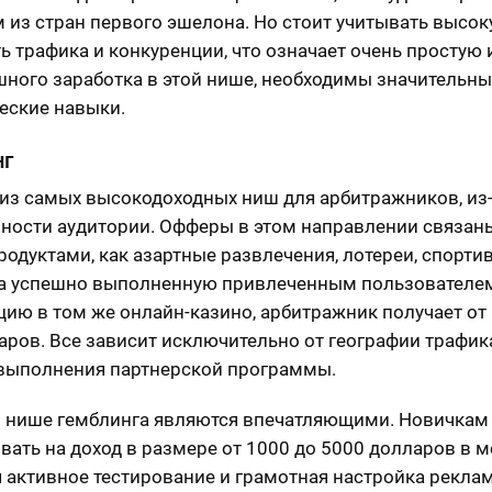
 из стран первого эшелона. Но стоит учитывать высо
ь трафика и конкуренции, что означает очень простую 
шного заработка в этой нише, необходимы значительны
еские навыки.
нг
 из самых высокодоходных ниш для арбитражников, из
ности аудитории. Офферы в этом направлении связан
родуктами, как азартные развлечения, лотереи, спорти
За успешно выполненную привлеченным пользователе
цию в том же онлайн-казино, арбитражник получает от 
аров. Все зависит исключительно от географии трафик
выполнения партнерской программы.
 нише гемблинга являются впечатляющими. Новичкам
вать на доход в размере от 1000 до 5000 долларов в м
я активное тестирование и грамотная настройка рекла