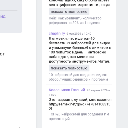
консультациях, какую роль играет
seo в цифровом маркетинге , когда
мы только знакомимся и
показать полностью
обсуждаем их проект:
йс.
https://aseotop.com/kakuyu-rol-igraet-
Кейс: как увеличить количество
seo-v-czifrovom-marketinge/
рефералов на 30% за 1 неделю
chaplin ily
6 мая 2026 в 10:40
Я отметил, что ище топ-10
бесплатных нейросетей для видео
и упомянули Genmo.AI с лимитом в
100 попыток в день — интересно
ют
наблюдать, как меняется
доступность инструментов. Читая,
вспомнил прошлые эксперименты
показать полностью
с короткими клипами в телеграм-
каналах YAGLA и Kokoc Group. Flux 2
10 нейросетей для создания видео:
обзор лучших сервисов и программ
Колесников Евгений
28 апреля 2026 в
11:09
Этот вариант, лучший, мне кажется
http://earnex.net/go/d77e7814108315
2f
ТОП-20 нейросетей для создания ИИ
презентаций