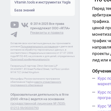
Vitamin.tools и инструментах Yagla
Перед те
База знаний
арбитраж
трафика.
© 2014-2025 Все права
ценой пр
принадлежат ООО «ЯГЛА»
Реквизиты и правила
монетиза
трафик ч
Оставляя свои контактные данные, вы принимаете
направля
условия
Пользовательского соглашения
и даете своё
согласие на обработку персональных данных, в
проекты 
соответствии с Федеральным законом от 27.07.2006
года №152-ФЗ, на условиях и для целей, определенных
лид или 
Политикой конфиденциальности
.
Генеральный партнер: Zitron Services LLP
OC434997, 85 Great Portland Street, 1st Floor, London
Обучение
W1W 7LT, United Kingdom
Курс п
Минцифры России включило програмное
обеспечение Yagla в
реестр отечественного
маркет
программного обеспечения
Курс п
Образовательная деятельность в Ягле
програ
(ООО «Ягла») ведется на основании
государственной лицензии № Л035-
Курс "
01212-59/00203793