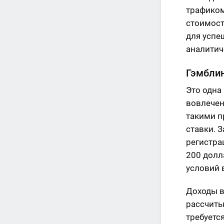
трафиком
стоимост
для успе
аналитич
Гэмбли
Это одна
вовлечен
такими п
ставки. 
регистра
200 долл
условий 
Доходы в
рассчиты
требуетс