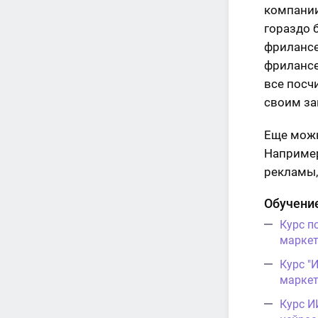
компании
гораздо б
фрилансе
фрилансе
все посчи
своим за
Еще можно
Например
рекламы,
Обучение
Курс п
маркет
Курс "
маркет
Курс И