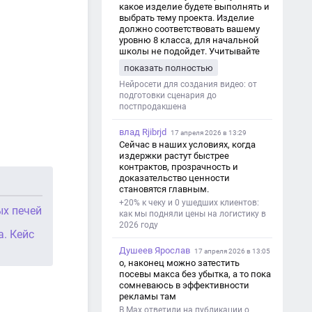
какое изделие будете выполнять и
выбрать тему проекта. Изделие
должно соответствовать вашему
уровню 8 класса, для начальной
школы не подойдет. Учитывайте
это. Оценка будет зависеть от
показать полностью
уровня работы. Структура проекта 1.
Титульный лист - Название школы.
Нейросети для создания видео: от
- Тип работы: «Проектная работа». -
подготовки сценария до
Тема проекта. - Кто выполнил:
постпродакшена
ФИО, класс. - Кто проверил: ФИО,
должность учителя. - Город, год. 2.
влад Rjibrjd
17 апреля 2026 в 13:29
Введение - Актуальность темы
Сейчас в наших условиях, когда
(почему это важно). - Цель и
издержки растут быстрее
задачи проекта. - Объект и предмет
контрактов, прозрачность и
исследования. - Методы работы. 3.
доказательство ценности
Основная часть - Теоретическая
становятся главным.
глава: что известно по теме,
+20% к чеку и 0 ушедших клиентов:
основные понятия. - Практическая
ых печей
как мы подняли цены на логистику в
глава: что сделано (исследование,
2026 году
опрос, создание изделия и т. д.). -
а. Кейс
Анализ результатов. 4.
Душеев Ярослав
Заключение - Краткие выводы по
17 апреля 2026 в 13:05
проекту. - Достигнута ли цель. -
о, наконец можно затестить
Практическая значимость работы.
посевы макса без убытка, а то пока
5. Список литературы Перечень
сомневаюсь в эффективности
использованных книг, статей,
рекламы там
сайтов. 6. Приложения (по
В Max ответили на публикации о