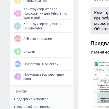
Рекомендатор
Конструктор WepApp-
Команд
приложений для Telegram от
где пу
Wame.tools
маркети
Конструктор лендингов
LPgenerator
Обязат
A/B тестирование
Предва
Биддер
У меня е
Генератор UTM-меток
Нормализатор ключевых
слов
Тарифы
Поддержка клиентов
Отзывы об экосистеме