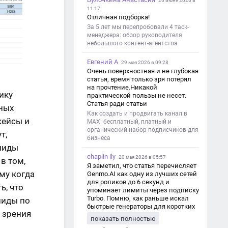
26 июня 2026 в
11:17
Отличная подборка!
За 5 лет мы перепробовали 4 таск-
менеджера: обзор руководителя
небольшого контент-агентства
Евгений А
29 мая 2026 в 09:28
Очень поверхностная и не глубокая
статья, время только зря потерял
на прочтение.Никакой
ику
практической пользы не несет.
Статья ради статьи
жных
Как создать и продвигать канал в
кейсы и
MAX: бесплатный, платный и
органический набор подписчиков для
т,
бизнеса
 лиды
chaplin ily
20 мая 2026 в 05:57
 в том,
Я заметил, что статья перечисляет
ому когда
Genmo.AI как одну из лучших сетей
для роликов до 6 секунд и
ь, что
упоминает лимиты через подписку
Turbo. Помню, как раньше искал
 лиды по
быстрые генераторы для коротких
и зрения
роликов — интересно увидеть
показать полностью
такой обзор именно с акцентом на