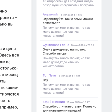
ограничения и подпись. Image V2
10 нейросетей для создания видео:
обзор лучших сервисов и программ
очно
Анатолий
18 мая 2026 в 15:13
проекта –
Здравствуйте. Как с вами можно
связаться?
лько вы
Почему так много звонят, но так
мало доходят до клиники
косметологии?
т
Фунтикова Елена
16 мая 2026 в 21:35
 и цена
Очень доходчиво написано.
Спасибо автору
Здесь все
Почему так много звонят, но так
екте,
мало доходят до клиники
косметологии?
столько-
ж в месяц
Тот Петя
15 мая 2026 в 14:36
Вау
ть,
Почему так много звонят, но так
ть какие-
мало доходят до клиники
косметологии?
ртируются
чет с
Юрий Шинкин
15 мая 2026 в 13:47
Спасибо отличная статья. Полезно
апример,
для повышения продаж!