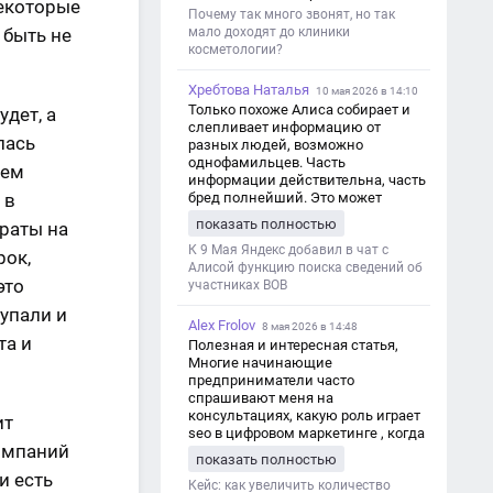
некоторые
Почему так много звонят, но так
мало доходят до клиники
 быть не
косметологии?
Хребтова Наталья
10 мая 2026 в 14:10
Только похоже Алиса собирает и
удет, а
слепливает информацию от
лась
разных людей, возможно
однофамильцев. Часть
жем
информации действительна, часть
бред полнейший. Это может
 в
привести к путанице и
показать полностью
траты на
дезинформации
К 9 Мая Яндекс добавил в чат с
рок,
Алисой функцию поиска сведений об
это
участниках ВОВ
купали и
Alex Frolov
8 мая 2026 в 14:48
та и
Полезная и интересная статья,
Многие начинающие
предприниматели часто
спрашивают меня на
консультациях, какую роль играет
ит
seo в цифровом маркетинге , когда
компаний
мы только знакомимся и
показать полностью
обсуждаем их проект:
и есть
https://aseotop.com/kakuyu-rol-igraet-
Кейс: как увеличить количество