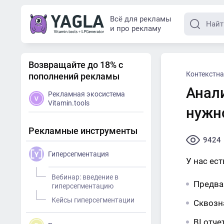
Всё для рекламы
и про рекламу
Возвращайте до 18% с
Контекстна
пополнений рекламы
Анал
Рекламная экосистема
Vitamin.tools
нужн
Рекламные инструменты
9424
Гиперсегментация
У нас ес
Вебинар: введение в
Предва
гиперсегментацию
Кейсы гиперсегментации
Сквозн
BI отче