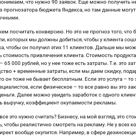
понимаем, что нужно 90 заявок. Еще можно получить 
з прогнозатора бюджета Яндекса, но там данные могут
точными.
ем посчитать конверсию. Но это не прогноз того, что б
ли, которых мы должны добиться, чтобы у клиента сош
а, чтобы он получил этих 11 клиентов. Дальше мы мо
ь стоимость привлечения клиента. Стоимость продукта
 65 000 рублей, но у нее тоже есть затраты. Т.е. это за
ство + временные затраты, если мы даем скидку, пода
о он тоже не бывает бесплатным. Если это услуга – то 
ециалистов, если физическое – то все равно вы это за
деньги. Далее можно увидеть заработок с одного клиен
ь выручку, коэффициент окупаемости рекламы.
все это нужно считать? Бизнесу, на мой взгляд, это сто
ь, чтобы реалистично смотреть на рекламу. Не у всех 
ирект вообще окупится. Например, в сфере дезинсекци