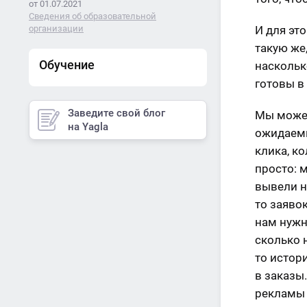
от 01.07.2021
Сведения об образовательной
организации
И для эт
такую же
Обучение
наскольк
готовы в
Заведите свой блог
Мы можем
на Yagla
ожидаемы
клика, к
просто: м
вывели н
то заяво
нам нужн
сколько 
то истор
в заказы.
рекламы 