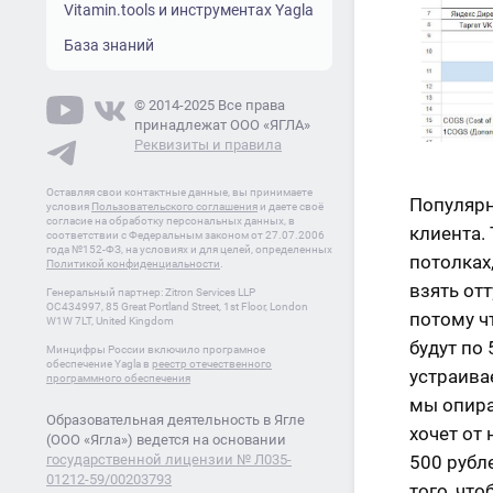
Vitamin.tools и инструментах Yagla
База знаний
© 2014-2025 Все права
принадлежат ООО «ЯГЛА»
Реквизиты и правила
Оставляя свои контактные данные, вы принимаете
Популярн
условия
Пользовательского соглашения
и даете своё
согласие на обработку персональных данных, в
клиента.
соответствии с Федеральным законом от 27.07.2006
года №152-ФЗ, на условиях и для целей, определенных
потолках,
Политикой конфиденциальности
.
взять от
Генеральный партнер: Zitron Services LLP
OC434997, 85 Great Portland Street, 1st Floor, London
потому ч
W1W 7LT, United Kingdom
будут по 
Минцифры России включило програмное
обеспечение Yagla в
реестр отечественного
устраивае
программного обеспечения
мы опира
Образовательная деятельность в Ягле
хочет от 
(ООО «Ягла») ведется на основании
государственной лицензии № Л035-
500 рубле
01212-59/00203793
того, что