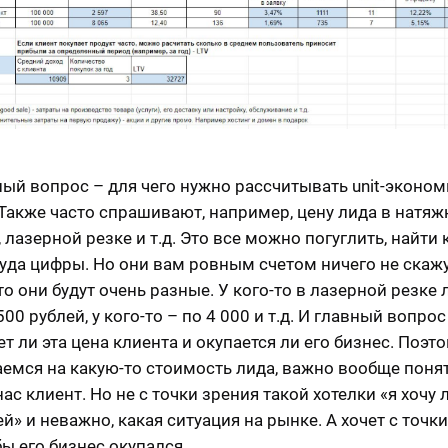
ый вопрос – для чего нужно рассчитывать unit-эконом
 Также часто спрашивают, например, цену лида в натя
 лазерной резке и т.д. Это все можно погуглить, найти 
туда цифры. Но они вам ровным счетом ничего не скажу
то они будут очень разные. У кого-то в лазерной резке
500 рублей, у кого-то – по 4 000 и т.д. И главный вопрос
т ли эта цена клиента и окупается ли его бизнес. Поэт
емся на какую-то стоимость лида, важно вообще понят
нас клиент. Но не с точки зрения такой хотелки «я хочу
й» и неважно, какая ситуация на рынке. А хочет с точк
бы его бизнес окупался.