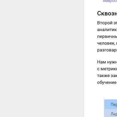
нейрос
Сквозн
Второй э
аналитик
первичны
человек,
разговари
Нам нужн
с метрик
также за
обучение