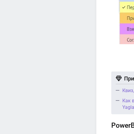
При
Квиз
Как 
Yagl
PowerB