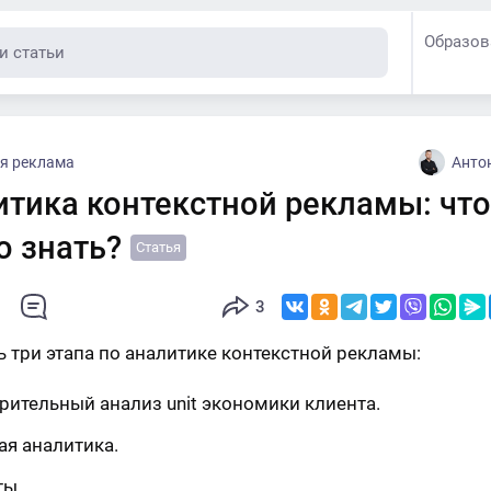
Образов
я реклама
Анто
итика контекстной рекламы: что
о знать?
Статья
3
ть три этапа по аналитике контекстной рекламы:
рительный анализ unit экономики клиента.
ая аналитика.
ты.