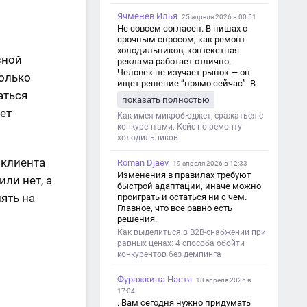
Ячменев Илья
25 апреля 2026 в 00:51
Не совсем согласен. В нишах с
срочным спросом, как ремонт
холодильников, контекстная
зной
реклама работает отлично.
Человек не изучает рынок — он
только
ищет решение “прямо сейчас”. В
аться
этот момент Яндекс Директ как раз
показать полностью
и ловит самый горячий трафик,
чет
тогда как SEO в таких задачах
Как имея микробюджет, сражаться с
просто не успевает.
конкурентами. Кейс по ремонту
холодильников
 клиента
Roman Djaev
19 апреля 2026 в 12:33
Изменения в правилах требуют
ли нет, а
быстрой адаптации, иначе можно
ять на
проиграть и остаться ни с чем.
Главное, что все равно есть
решения.
Как выделиться в B2B-снабжении при
равных ценах: 4 способа обойти
конкурентов без демпинга
Фуражкина Настя
18 апреля 2026 в
17:04
. Вам сегодня нужно придумать