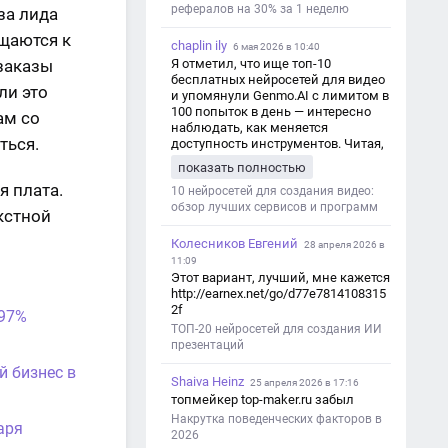
seo-v-czifrovom-marketinge/
рефералов на 30% за 1 неделю
за лида
ащаются к
chaplin ily
6 мая 2026 в 10:40
Я отметил, что ище топ-10
заказы
бесплатных нейросетей для видео
ли это
и упомянули Genmo.AI с лимитом в
100 попыток в день — интересно
ам со
наблюдать, как меняется
ться.
доступность инструментов. Читая,
вспомнил прошлые эксперименты
показать полностью
с короткими клипами в телеграм-
я плата.
каналах YAGLA и Kokoc Group. Flux 2
10 нейросетей для создания видео:
обзор лучших сервисов и программ
кстной
Колесников Евгений
28 апреля 2026 в
11:09
Этот вариант, лучший, мне кажется
http://earnex.net/go/d77e7814108315
2f
 97%
ТОП-20 нейросетей для создания ИИ
презентаций
й бизнес в
Shaiva Heinz
25 апреля 2026 в 17:16
топмейкер top-maker.ru забыл
Накрутка поведенческих факторов в
аря
2026