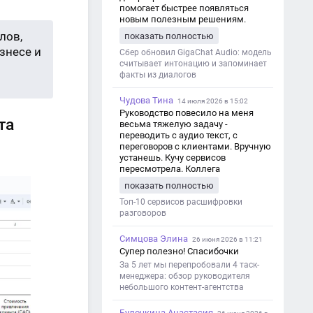
помогает быстрее появляться
новым полезным решениям.
лов,
показать полностью
знесе и
Сбер обновил GigaChat Audio: модель
считывает интонацию и запоминает
факты из диалогов
Чудова Тина
14 июля 2026 в 15:02
Руководство повесило на меня
та
весьма тяжелую задачу -
переводить с аудио текст, с
переговоров с клиентами. Вручную
устанешь. Кучу сервисов
пересмотрела. Коллега
посоветовал Speech2Text. Весьма
показать полностью
хорошо переводит. Мало
редактировать по итогу. Советую.
Топ-10 сервисов расшифровки
разговоров
Симцова Элина
26 июня 2026 в 11:21
Супер полезно! Спасибочки
За 5 лет мы перепробовали 4 таск-
менеджера: обзор руководителя
небольшого контент-агентства
Булочкина Анастасия