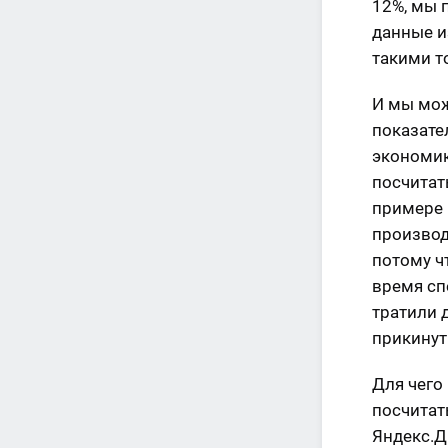
12%, мы 
данные и
такими 
И мы мож
показате
экономик
посчитат
примере –
производ
потому чт
время сп
тратили 
прикинут
Для чего 
посчитат
Яндекс.Д