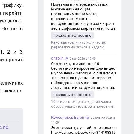
 трафику.
Полезная и интересная статья,
Многие начинающие
ы перейти
предприниматели часто
спрашивают меня на
ную долю.
консультациях, какую роль играет
 Но не с
seo в цифровом маркетинге , когда
мы только знакомимся и
показать полностью
обсуждаем их проект:
https://aseotop.com/kakuyu-rol-igraet-
Кейс: как увеличить количество
seo-v-czifrovom-marketinge/
рефералов на 30% за 1 неделю
1, 2 и 3
chaplin ily
ри прочих
6 мая 2026 в 10:40
Я отметил, что ище топ-10
бесплатных нейросетей для видео
и упомянули Genmo.AI с лимитом в
100 попыток в день — интересно
величинах
наблюдать, как меняется
доступность инструментов. Читая,
 также по
вспомнил прошлые эксперименты
показать полностью
с короткими клипами в телеграм-
каналах YAGLA и Kokoc Group. Flux 2
10 нейросетей для создания видео:
обзор лучших сервисов и программ
Колесников Евгений
28 апреля 2026 в
11:09
с по
Этот вариант, лучший, мне кажется
http://earnex.net/go/d77e7814108315