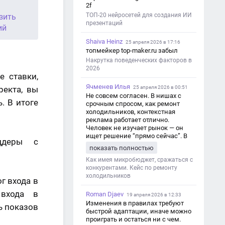
2f
ТОП-20 нейросетей для создания ИИ
зить
презентаций
ий
Shaiva Heinz
25 апреля 2026 в 17:16
топмейкер top-maker.ru забыл
Накрутка поведенческих факторов в
2026
 ставки,
Ячменев Илья
ректа, вы
25 апреля 2026 в 00:51
Не совсем согласен. В нишах с
. В итоге
срочным спросом, как ремонт
холодильников, контекстная
реклама работает отлично.
Человек не изучает рынок — он
ищет решение “прямо сейчас”. В
ддеры с
этот момент Яндекс Директ как раз
показать полностью
и ловит самый горячий трафик,
тогда как SEO в таких задачах
Как имея микробюджет, сражаться с
просто не успевает.
конкурентами. Кейс по ремонту
холодильников
г входа в
 входа в
Roman Djaev
19 апреля 2026 в 12:33
Изменения в правилах требуют
ь показов
быстрой адаптации, иначе можно
проиграть и остаться ни с чем.