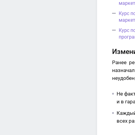
маркет
Курс п
маркет
Курс п
програ
Измени
Ранее р
назнача
неудобен,
Не фак
и в гар
Каждый
всех р