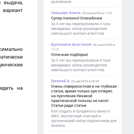
 выдача,
разговоров
 вариант
Симцова Элина
26 июня 2026 в 11:21
Супер полезно! Спасибочки
За 5 лет мы перепробовали 4 таск-
менеджера: обзор руководителя
небольшого контент-агентства
Булочкина Анастасия
26 июня 2026 в
симально
11:17
Отличная подборка!
матически
За 5 лет мы перепробовали 4 таск-
енческие
менеджера: обзор руководителя
небольшого контент-агентства
Евгений А
29 мая 2026 в 09:28
Очень поверхностная и не глубокая
ядеть на
статья, время только зря потерял
на прочтение.Никакой
практической пользы не несет.
Статья ради статьи
Как создать и продвигать канал в
MAX: бесплатный, платный и
органический набор подписчиков для
бизнеса