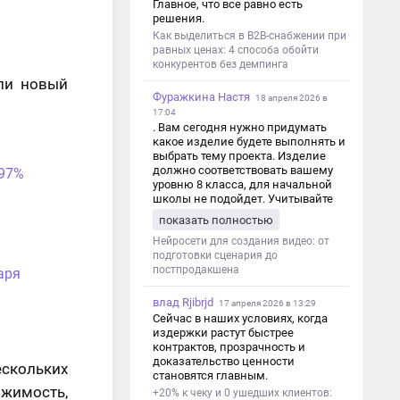
Главное, что все равно есть
решения.
Как выделиться в B2B-снабжении при
равных ценах: 4 способа обойти
конкурентов без демпинга
ли новый
Фуражкина Настя
18 апреля 2026 в
17:04
. Вам сегодня нужно придумать
какое изделие будете выполнять и
выбрать тему проекта. Изделие
должно соответствовать вашему
 97%
уровню 8 класса, для начальной
школы не подойдет. Учитывайте
это. Оценка будет зависеть от
показать полностью
уровня работы. Структура проекта 1.
Титульный лист - Название школы.
Нейросети для создания видео: от
- Тип работы: «Проектная работа». -
подготовки сценария до
Тема проекта. - Кто выполнил:
постпродакшена
аря
ФИО, класс. - Кто проверил: ФИО,
должность учителя. - Город, год. 2.
влад Rjibrjd
17 апреля 2026 в 13:29
Введение - Актуальность темы
Сейчас в наших условиях, когда
(почему это важно). - Цель и
издержки растут быстрее
задачи проекта. - Объект и предмет
контрактов, прозрачность и
исследования. - Методы работы. 3.
доказательство ценности
ескольких
Основная часть - Теоретическая
становятся главным.
глава: что известно по теме,
жимость,
+20% к чеку и 0 ушедших клиентов:
основные понятия. - Практическая