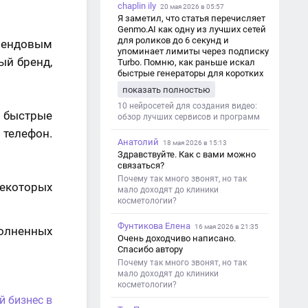
chaplin ily
20 мая 2026 в 05:57
Я заметил, что статья перечисляет
Genmo.AI как одну из лучших сетей
для роликов до 6 секунд и
рендовым
упоминает лимиты через подписку
ый бренд,
Turbo. Помню, как раньше искал
быстрые генераторы для коротких
роликов — интересно увидеть
показать полностью
такой обзор именно с акцентом на
ограничения и подпись. Image V2
10 нейросетей для создания видео:
 быстрые
обзор лучших сервисов и программ
телефон.
Анатолий
18 мая 2026 в 15:13
Здравствуйте. Как с вами можно
связаться?
Почему так много звонят, но так
некоторых
мало доходят до клиники
косметологии?
Фунтикова Елена
16 мая 2026 в 21:35
олненных
Очень доходчиво написано.
Спасибо автору
Почему так много звонят, но так
мало доходят до клиники
косметологии?
й бизнес в