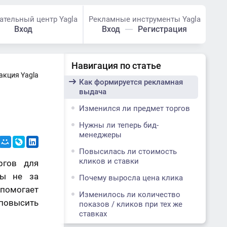
ательный центр Yagla
Рекламные инструменты Yagla
Вход
Вход
Регистрация
Навигация по статье
акция Yagla
Как формируется рекламная
выдача
Изменился ли предмет торгов
Нужны ли теперь бид-
менеджеры
Повысилась ли стоимость
кликов и ставки
ргов для
ны не за
Почему выросла цена клика
 помогает
Изменилось ли количество
 повысить
показов / кликов при тех же
ставках