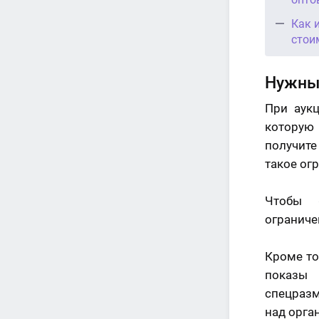
Как 
стои
Нужны
При аук
которую 
получите
такое ог
Чтобы 
ограниче
Кроме то
показы 
спецразм
над орга