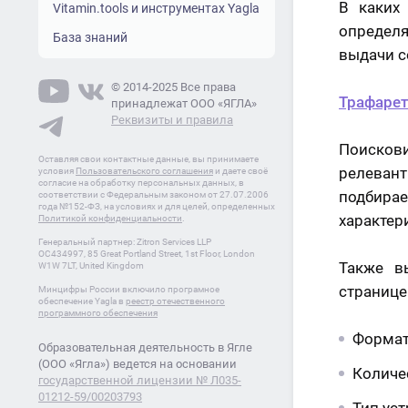
В каких
Vitamin.tools и инструментах Yagla
определ
База знаний
выдачи с
© 2014-2025 Все права
Трафарет
принадлежат ООО «ЯГЛА»
Реквизиты и правила
Поисков
Оставляя свои контактные данные, вы принимаете
релевант
условия
Пользовательского соглашения
и даете своё
согласие на обработку персональных данных, в
подбира
соответствии с Федеральным законом от 27.07.2006
года №152-ФЗ, на условиях и для целей, определенных
характер
Политикой конфиденциальности
.
Генеральный партнер: Zitron Services LLP
OC434997, 85 Great Portland Street, 1st Floor, London
Также в
W1W 7LT, United Kingdom
странице
Минцифры России включило програмное
обеспечение Yagla в
реестр отечественного
программного обеспечения
Формат
Образовательная деятельность в Ягле
(ООО «Ягла») ведется на основании
Количе
государственной лицензии № Л035-
01212-59/00203793