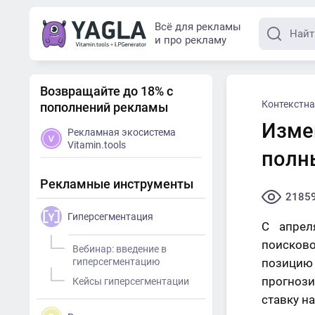
Всё для рекламы
и про рекламу
Возвращайте до 18% с
Контекстна
пополнений рекламы
Изме
Рекламная экосистема
Vitamin.tools
полн
Рекламные инструменты
2185
Гиперсегментация
С апрел
поисков
Вебинар: введение в
гиперсегментацию
позицию 
прогнози
Кейсы гиперсегментации
ставку на