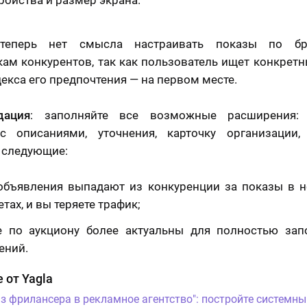
ройства и размер экрана.
 теперь нет смысла настраивать показы по б
ам конкурентов, так как пользователь ищет конкретн
декса его предпочтения — на первом месте.
дация
: заполняйте все возможные расширения:
с описаниями, уточнения, карточку организации, 
 следующие:
объявления выпадают из конкуренции за показы в 
тах, и вы теряете трафик;
 по аукциону более актуальны для полностью зап
ений.
 от Yagla
Из фрилансера в рекламное агентство": постройте системны