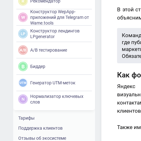
Рекомендатор
В этой с
Конструктор WepApp-
объясним
приложений для Telegram от
Wame.tools
Конструктор лендингов
Команд
LPgenerator
где пу
маркети
A/B тестирование
Обязат
Биддер
Как фо
Генератор UTM-меток
Яндекс 
визуаль
Нормализатор ключевых
слов
контакта
клиентов
Тарифы
Также им
Поддержка клиентов
Отзывы об экосистеме