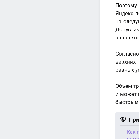
Поэтому 
Яндекс п
на следу
Допусти
конкретн
Согласн
верхних 
равных у
Объем тр
и может 
быстрым
При
Как 
опто