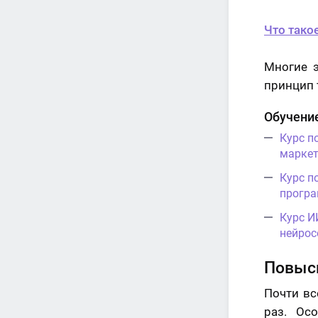
Что тако
Многие 
принцип 
Обучени
Курс п
маркет
Курс п
програ
Курс И
нейрос
Повыси
Почти вс
раз. Ос