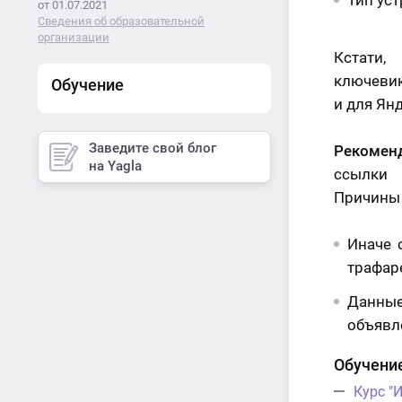
Тип уст
от 01.07.2021
Сведения об образовательной
организации
Кстати,
ключевик
Обучение
и для Ян
Заведите свой блог
Рекомен
на Yagla
ссылки 
Причины
Иначе 
трафаре
Данные
объявл
Обучение
Курс "