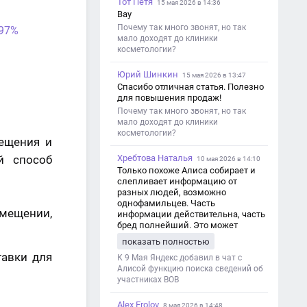
Тот Петя
15 мая 2026 в 14:36
Вау
Почему так много звонят, но так
 97%
мало доходят до клиники
косметологии?
Юрий Шинкин
15 мая 2026 в 13:47
Спасибо отличная статья. Полезно
для повышения продаж!
Почему так много звонят, но так
мало доходят до клиники
косметологии?
ещения и
й способ
Хребтова Наталья
10 мая 2026 в 14:10
Только похоже Алиса собирает и
слепливает информацию от
разных людей, возможно
однофамильцев. Часть
змещении,
информации действительна, часть
бред полнейший. Это может
привести к путанице и
показать полностью
дезинформации
тавки для
К 9 Мая Яндекс добавил в чат с
Алисой функцию поиска сведений об
участниках ВОВ
Alex Frolov
8 мая 2026 в 14:48