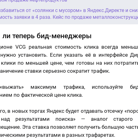
избавиться от «солянки с мусором» в Яндекс.Директе и сни
мость заявки в 4 раза. Кейс по продаже металлоконструкц
 ли теперь бид-менеджеры
ционе VCG реальная стоимость клика всегда меньше
нужно установить. Если указать её в интерфейсе Ди
 клики по меньшей цене, чем готовы на них потратить
раничение ставки серьезно сократит трафик.
«выжать» максимум трафика, используйте би
нием по фактической цене клика.
го, в новых торгах Яндекс будет отдавать отсечку «поро
над результатами поиска» — аналог старого
ещение. Эта ставка позволяет получить большую част
ническими результатами в разных трафаретах.