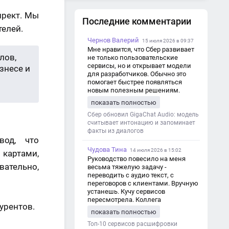
Повысилась ли прозрачность
ирект. Мы
Последние комментарии
телей.
Чернов Валерий
15 июля 2026 в 09:37
Мне нравится, что Сбер развивает
лов,
не только пользовательские
сервисы, но и открывает модели
знесе и
для разработчиков. Обычно это
помогает быстрее появляться
новым полезным решениям.
показать полностью
Сбер обновил GigaChat Audio: модель
считывает интонацию и запоминает
факты из диалогов
вод, что
Чудова Тина
14 июля 2026 в 15:02
картами,
Руководство повесило на меня
вательно,
весьма тяжелую задачу -
переводить с аудио текст, с
переговоров с клиентами. Вручную
устанешь. Кучу сервисов
пересмотрела. Коллега
урентов.
посоветовал Speech2Text. Весьма
показать полностью
хорошо переводит. Мало
редактировать по итогу. Советую.
Топ-10 сервисов расшифровки