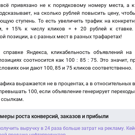
всё привязано не к порядковому номеру места, а к
одсказывает, на сколько рублей повысить цену, чтоб
ющую ступень. То есть увеличить трафик на конкрет
м, + 15% к числу кликов = + 20 рублей к ставке.
ой позиции, а с разных мест в разных трафаретах!
о справке Яндекса, кликабельность объявлений на 
позициях соотносится как 100 : 85 : 75. Это значит, п
словиях они дают 100, 85 и 75 кликов соответственно.
афика выражается не в процентах, а в относительных 
превышать 100, если объявление генерирует переходы
 ссылкам.
меры роста конверсий, заказов и прибыли
получить выручку в 24 раза больше затрат на рекламу. Кей
вой продаже нефтепродуктов