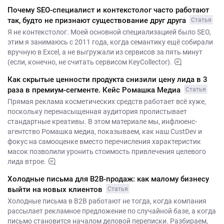
Почему SEO-специалист и контекстолог часто работают
так, будто не признают существование друг друга
Статья
Я не контекстолог. Моей основной специализацией было SEO,
этим я занимаюсь с 2011 года, когда семантику ещё собирали
вручную в Excel, а не выгружали из сервисов за пять минут
(если, конечно, не считать сервисом KeyCollector).
Как скрытые ценности продукта снизили цену лида в 3
раза в премиум-сегменте. Кейс Ромашка Медиа
Статья
Прямая реклама косметических средств работает всё хуже,
поскольку перенасыщенная аудитория пролистывает
стандартные креативы. В этом материале мы, инфлюенс-
агентство Ромашка медиа, показываем, как наш CustDev и
фокус на самооценке вместо перечисления характеристик
масок позволили уронить стоимость привлечения целевого
лида втрое.
Холодные письма для B2B-продаж: как малому бизнесу
выйти на новых клиентов
Статья
Холодные письма в B2B работают не тогда, когда компания
рассылает рекламное предложение по случайной базе, а когда
письмо становится началом деловой переписки. Разбираем,