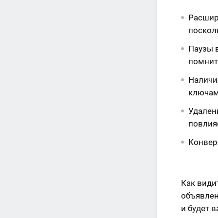
Расшир
поскол
Паузы 
помнит 
Наличи
ключами
Удалени
повлияе
Конверс
Как видит
объявлен
и будет в