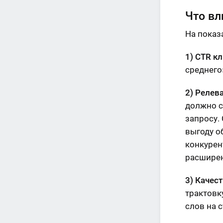
Что вл
На показа
1) CTR к
среднего
2) Релев
должно с
запросу.
выгоду о
конкурен
расширен
3) Качес
трактовк
слов на 