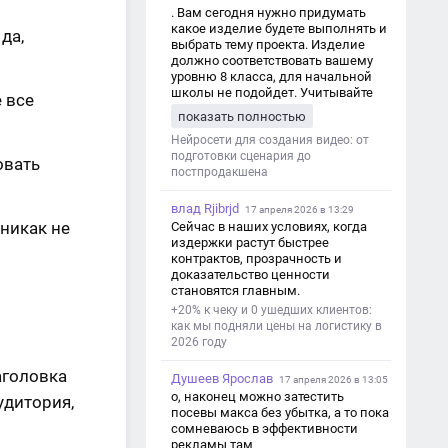
. Вам сегодня нужно придумать
какое изделие будете выполнять и
да,
выбрать тему проекта. Изделие
должно соответствовать вашему
уровню 8 класса, для начальной
школы не подойдет. Учитывайте
 все
это. Оценка будет зависеть от
показать полностью
уровня работы. Структура проекта 1.
Титульный лист - Название школы.
Нейросети для создания видео: от
- Тип работы: «Проектная работа». -
подготовки сценария до
овать
Тема проекта. - Кто выполнил:
постпродакшена
ФИО, класс. - Кто проверил: ФИО,
должность учителя. - Город, год. 2.
влад Rjibrjd
17 апреля 2026 в 13:29
Введение - Актуальность темы
 никак не
Сейчас в наших условиях, когда
(почему это важно). - Цель и
издержки растут быстрее
задачи проекта. - Объект и предмет
контрактов, прозрачность и
исследования. - Методы работы. 3.
доказательство ценности
Основная часть - Теоретическая
становятся главным.
глава: что известно по теме,
+20% к чеку и 0 ушедших клиентов:
основные понятия. - Практическая
как мы подняли цены на логистику в
глава: что сделано (исследование,
2026 году
опрос, создание изделия и т. д.). -
Анализ результатов. 4.
аголовка
Душеев Ярослав
Заключение - Краткие выводы по
17 апреля 2026 в 13:05
проекту. - Достигнута ли цель. -
о, наконец можно затестить
удитория,
Практическая значимость работы.
посевы макса без убытка, а то пока
5. Список литературы Перечень
сомневаюсь в эффективности
использованных книг, статей,
рекламы там