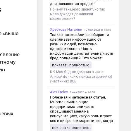
для повышения продаж!
s
Почему так много звонят, но так
мало доходят до клиники
косметологии?
Хребтова Наталья
10 мая 2026 в 14:10
е «выше
Только похоже Алиса собирает и
слепливает информацию от
разных людей, возможно
однофамильцев. Часть
информации действительна, часть
ъявление
бред полнейший. Это может
етному
привести к путанице и
показать полностью
дезинформации
ую
К 9 Мая Яндекс добавил в чат с
Алисой функцию поиска сведений об
участниках ВОВ
Alex Frolov
8 мая 2026 в 14:48
Полезная и интересная статья,
Многие начинающие
предприниматели часто
спрашивают меня на
чевых
консультациях, какую роль играет
seo в цифровом маркетинге , когда
мы только знакомимся и
показать полностью
обсуждаем их проект: