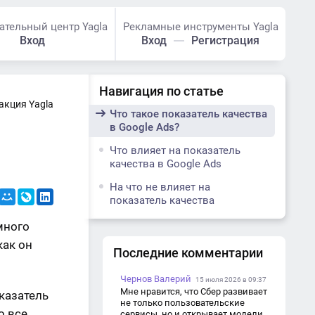
ательный центр Yagla
Рекламные инструменты Yagla
Вход
Вход
Регистрация
Навигация по статье
акция Yagla
Что такое показатель качества
в Google Ads?
Что влияет на показатель
качества в Google Ads
На что не влияет на
показатель качества
много
как он
Последние комментарии
Чернов Валерий
15 июля 2026 в 09:37
Мне нравится, что Сбер развивает
оказатель
не только пользовательские
о все
сервисы, но и открывает модели