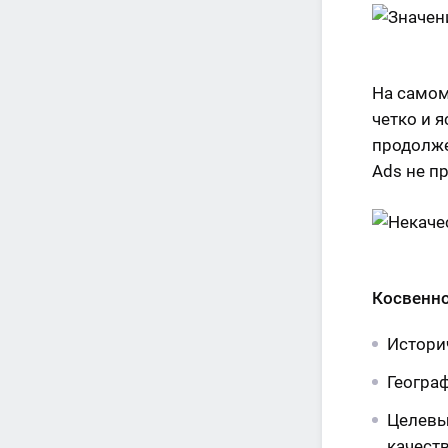
На самом
четко и 
продолже
Ads не п
Косвенно 
Истори
Геогра
Целевы
качеств