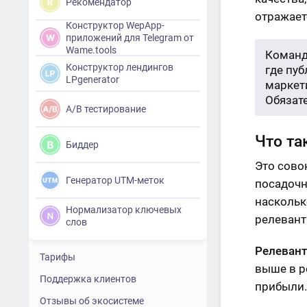
Рекомендатор
отражает
Конструктор WepApp-
приложений для Telegram от
Wame.tools
Команд
Конструктор лендингов
где пу
LPgenerator
маркети
Обязат
A/B тестирование
Что та
Биддер
Это сово
Генератор UTM-меток
посадочн
наскольк
Нормализатор ключевых
релевант
слов
Релеван
Тарифы
выше в р
Поддержка клиентов
прибыли.
Отзывы об экосистеме