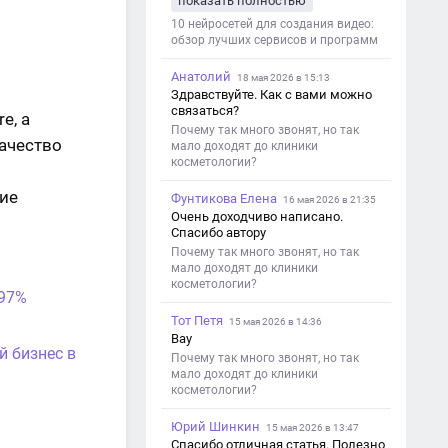
показать полностью
такой обзор именно с акцентом на
ограничения и подпись. Image V2
10 нейросетей для создания видео:
обзор лучших сервисов и программ
Анатолий
18 мая 2026 в 15:13
Здравствуйте. Как с вами можно
связаться?
e, а
Почему так много звонят, но так
ачество
мало доходят до клиники
косметологии?
вие
Фунтикова Елена
16 мая 2026 в 21:35
Очень доходчиво написано.
Спасибо автору
Почему так много звонят, но так
мало доходят до клиники
косметологии?
 97%
Тот Петя
15 мая 2026 в 14:36
Вау
й бизнес в
Почему так много звонят, но так
мало доходят до клиники
косметологии?
Юрий Шинкин
15 мая 2026 в 13:47
Спасибо отличная статья. Полезно