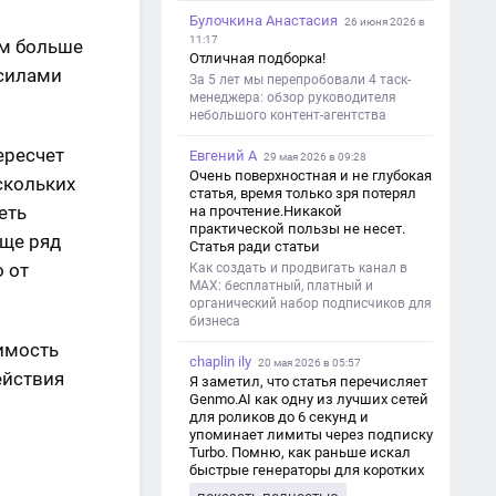
Булочкина Анастасия
26 июня 2026 в
11:17
ем больше
Отличная подборка!
 силами
За 5 лет мы перепробовали 4 таск-
менеджера: обзор руководителя
небольшого контент-агентства
ересчет
Евгений А
29 мая 2026 в 09:28
Очень поверхностная и не глубокая
скольких
статья, время только зря потерял
еть
на прочтение.Никакой
практической пользы не несет.
еще ряд
Статья ради статьи
 от
Как создать и продвигать канал в
MAX: бесплатный, платный и
органический набор подписчиков для
бизнеса
оимость
chaplin ily
20 мая 2026 в 05:57
ействия
Я заметил, что статья перечисляет
Genmo.AI как одну из лучших сетей
для роликов до 6 секунд и
упоминает лимиты через подписку
Turbo. Помню, как раньше искал
быстрые генераторы для коротких
роликов — интересно увидеть