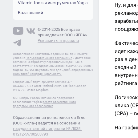
Vitamin.tools и инструментах Yagla
Ну, и дл
рекламод
База знаний
зарабаты
поощряют
© 2014-2025 Все права
принадлежат ООО «ЯГЛА»
Реквизиты и правила
Фактичес
идет каж
Оставляя свои контактные данные, вы принимаете
условия
Пользовательского соглашения
и даете своё
раз в де
согласие на обработку персональных данных, в
соответствии с Федеральным законом от 27.07.2006
сводный 
года №152-ФЗ, на условиях и для целей, определенных
Политикой конфиденциальности
.
внутренн
Генеральный партнер: Zitron Services LLP
рейтинга
OC434997, 85 Great Portland Street, 1st Floor, London
W1W 7LT, United Kingdom
Логическ
Минцифры России включило програмное
обеспечение Yagla в
реестр отечественного
клика (C
программного обеспечения
(CPA) – в
Образовательная деятельность в Ягле
(ООО «Ягла») ведется на основании
На графи
государственной лицензии № Л035-
01212-59/00203793