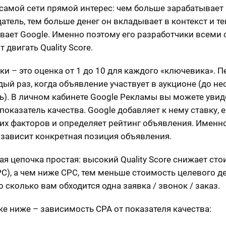
я самой сети прямой интерес: чем больше зарабатывает
атель, тем больше денег он вкладывает в контекст и т
вает Google. Именно поэтому его разработчики всеми
 двигать Quality Score.
ки – это оценка от 1 до 10 для каждого «ключевика». П
дый раз, когда объявление участвует в аукционе (до не
нь). В личном кабинете Google Рекламы вы можете увид
показатель качества. Google добавляет к нему ставку, 
их факторов и определяет рейтинг объявления. Именно
 зависит конкретная позиция объявления.
ая цепочка простая: высокий Quality Score снижает ст
PC), а чем ниже CPC, тем меньше стоимость целевого д
о сколько вам обходится одна заявка / звонок / заказ.
ке ниже – зависимость CPA от показателя качества: