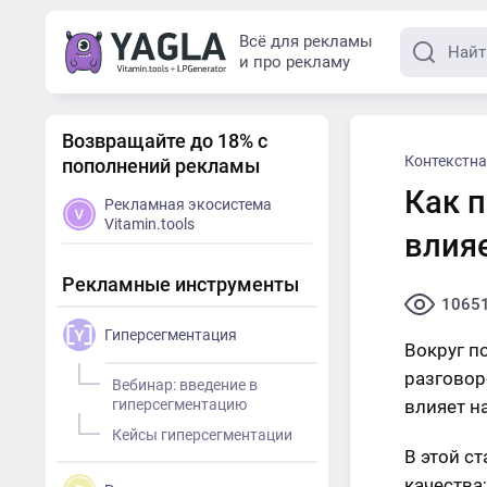
Всё для рекламы
и про рекламу
Возвращайте до 18% с
Контекстна
пополнений рекламы
Как п
Рекламная экосистема
Vitamin.tools
влияе
Рекламные инструменты
1065
Гиперсегментация
Вокруг п
разговоро
Вебинар: введение в
гиперсегментацию
влияет н
Кейсы гиперсегментации
В этой с
качества;