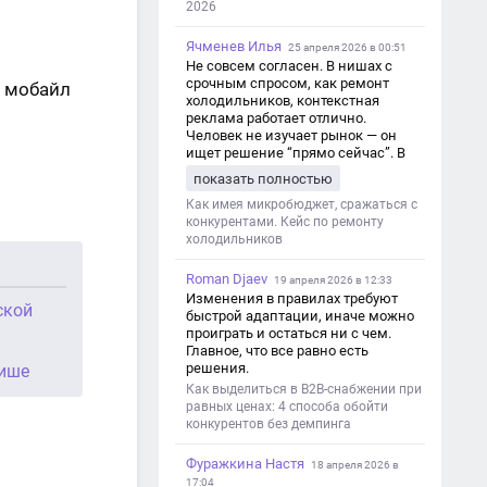
2026
Ячменев Илья
25 апреля 2026 в 00:51
Не совсем согласен. В нишах с
срочным спросом, как ремонт
т мобайл
холодильников, контекстная
реклама работает отлично.
Человек не изучает рынок — он
ищет решение “прямо сейчас”. В
этот момент Яндекс Директ как раз
показать полностью
и ловит самый горячий трафик,
тогда как SEO в таких задачах
Как имея микробюджет, сражаться с
просто не успевает.
конкурентами. Кейс по ремонту
холодильников
Roman Djaev
19 апреля 2026 в 12:33
Изменения в правилах требуют
ской
быстрой адаптации, иначе можно
проиграть и остаться ни с чем.
Главное, что все равно есть
решения.
нише
Как выделиться в B2B-снабжении при
равных ценах: 4 способа обойти
конкурентов без демпинга
Фуражкина Настя
18 апреля 2026 в
17:04