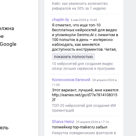
https://aseotop.com/kakuyu-rol-igraet-
Кейс: как увеличить количество
seo-v-czifrovom-marketinge/
рефералов на 30% за 1 неделю
chaplin ily
6 мая 2026 в 10:40
Я отметил, что ище топ-10
должна
бесплатных нейросетей для видео
и упомянули Genmo.AI с лимитом в
ое
100 попыток в день — интересно
 Google
наблюдать, как меняется
доступность инструментов. Читая,
вспомнил прошлые эксперименты
показать полностью
с короткими клипами в телеграм-
каналах YAGLA и Kokoc Group. Flux 2
10 нейросетей для создания видео:
обзор лучших сервисов и программ
Колесников Евгений
28 апреля 2026 в
11:09
Этот вариант, лучший, мне кажется
http://earnex.net/go/d77e7814108315
2f
ТОП-20 нейросетей для создания ИИ
презентаций
Shaiva Heinz
25 апреля 2026 в 17:16
тель
топмейкер top-maker.ru забыл
Накрутка поведенческих факторов в