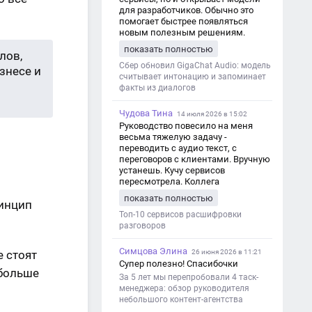
для разработчиков. Обычно это
помогает быстрее появляться
новым полезным решениям.
показать полностью
лов,
Сбер обновил GigaChat Audio: модель
знесе и
считывает интонацию и запоминает
факты из диалогов
Чудова Тина
14 июля 2026 в 15:02
Руководство повесило на меня
весьма тяжелую задачу -
переводить с аудио текст, с
переговоров с клиентами. Вручную
устанешь. Кучу сервисов
пересмотрела. Коллега
посоветовал Speech2Text. Весьма
показать полностью
ринцип
хорошо переводит. Мало
редактировать по итогу. Советую.
Топ-10 сервисов расшифровки
разговоров
Симцова Элина
е стоят
26 июня 2026 в 11:21
Супер полезно! Спасибочки
 больше
За 5 лет мы перепробовали 4 таск-
менеджера: обзор руководителя
небольшого контент-агентства