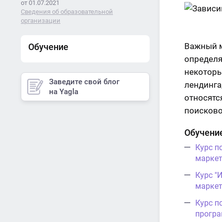
от 01.07.2021
Сведения об образовательной
организации
Важный м
Обучение
определяе
некоторы
Заведите свой блог
лендинга
на Yagla
относятс
поисково
Обучение
Курс п
маркет
Курс "
маркет
Курс п
програ