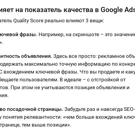
ияет на показатель качества в Google Ad
тель Quality Score реально влияют 3 вещи:
лючевой фразы.
Например, на скриншоте – это значени
».
антность объявления.
Здесь все просто: рекламное об
одержать максимально точную информацию по конкр
 С вхождением ключевой фразы. Что вы продаете и как
бещаете пользователям. В идеале – с отстройкой от
тов. При этом не учитываются позиция объявления и
ия.
тво посадочной страницы.
Забудьте раз и навсегда SEO-
у понятия релевантности: «чем больше вхождений клю
странице, тем выше позиции».