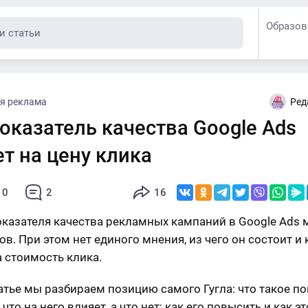
Образов
я реклама
Ред
оказатель качества Google Ads
т на цену клика
10
2
16
оказателя качества рекламных кампаний в Google Ads 
в. При этом нет единого мнения, из чего он состоит и 
а стоимость клика.
татье мы разбираем позицию самого Гугла: что такое п
 что на него влияет, а что нет; как его повысить и как эт