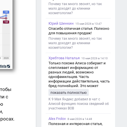
Почему так много звонят, но так
мало доходят до клиники
косметологии?
Юрий Шинкин
15 мая 2026 в 13:47
Спасибо отличная статья. Полезно
для повышения продаж!
Почему так много звонят, но так
мало доходят до клиники
косметологии?
Хребтова Наталья
10 мая 2026 в 14:10
Только похоже Алиса собирает и
слепливает информацию от
разных людей, возможно
однофамильцев. Часть
информации действительна, часть
бред полнейший. Это может
чтобы
привести к путанице и
показать полностью
дезинформации
ли с
К 9 Мая Яндекс добавил в чат с
ую
Алисой функцию поиска сведений об
участниках ВОВ
и,
росах.
Alex Frolov
8 мая 2026 в 14:48
Полезная и интересная статья,