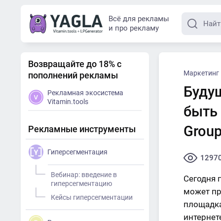
Всё для рекламы
и про рекламу
Возвращайте до 18% с
Маркетинг
пополнений рекламы
Буду
Рекламная экосистема
Vitamin.tools
быть 
Grou
Рекламные инструменты
Гиперсегментация
1297
Вебинар: введение в
Сегодня п
гиперсегментацию
может пр
Кейсы гиперсегментации
площадка
интернет