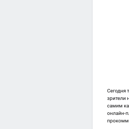
Сегодня 
зрители 
самим ка
онлайн-п
прокомме