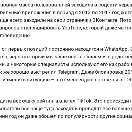
сновная масса пользователей заходила в соцсети через
бильные приложения в период с 2013 по 2017 год жит
аще всего заходили на свои странички ВКонтакте. Пот
запросов стал лидировать YouTube, который даже част
телевидение.
 от первых позиций постоянно находится и WhatsApp. 
ер, через который мы чаще всего общаемся с родств
ми, а некоторые специалисты используют его как рабоч
к же хорошо выстрелил Telegram. Даже блокировка 20
а изменить ситуацию – этот мессенджер остается в ТО
ду на верхушку рейтинга влетел TikTok. Это происходит
зователи все чаще туда заходят и проводят все больше
ний год он даже обошел по популярности другие соци