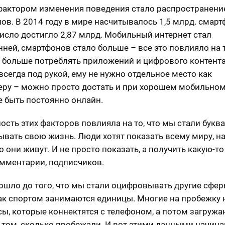
актором изменения поведения стало распространени
ов. В 2014 году в мире насчитывалось 1,5 млрд. смартф
число достигло 2,87 млрд. Мобильный интернет стал
нней, смартфонов стало больше – все это повлияло на т
 больше потреблять приложений и цифрового контента
всегда под рукой, ему не нужно отдельное место как
ру – можно просто достать и при хорошем мобильно
е быть постоянно онлайн.
ость этих факторов повлияла на то, что мы стали букв
вать свою жизнь. Люди хотят показать всему миру, н
 они живут. И не просто показать, а получить какую-то
омментарии, подписчиков.
дошло до того, что мы стали оцифровывать другие сфе
ак спортом занимаются единицы. Многие на пробежку
сы, которые коннектятся с телефоном, а потом загружа
 том, сколько пробежали. И вот этими данными начин