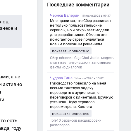
Последние комментарии
Чернов Валерий
15 июля 2026 в 09:37
Мне нравится, что Сбер развивает
лов,
не только пользовательские
знесе и
сервисы, но и открывает модели
для разработчиков. Обычно это
помогает быстрее появляться
новым полезным решениям.
показать полностью
Сбер обновил GigaChat Audio: модель
считывает интонацию и запоминает
факты из диалогов
ми, а не
Чудова Тина
14 июля 2026 в 15:02
Руководство повесило на меня
и активно
весьма тяжелую задачу -
и
переводить с аудио текст, с
переговоров с клиентами. Вручную
ти.
устанешь. Кучу сервисов
пересмотрела. Коллега
посоветовал Speech2Text. Весьма
х
показать полностью
хорошо переводит. Мало
то есть
редактировать по итогу. Советую.
Топ-10 сервисов расшифровки
разговоров
вда, году