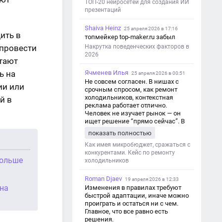
ТОП-20 нейросетей для создания ИИ
презентаций
Shaiva Heinz
25 апреля 2026 в 17:16
ить в
топмейкер top-maker.ru забыл
 провести
Накрутка поведенческих факторов в
2026
стают
ь на
Ячменев Илья
25 апреля 2026 в 00:51
Не совсем согласен. В нишах с
ии или
срочным спросом, как ремонт
холодильников, контекстная
й в
реклама работает отлично.
Человек не изучает рынок — он
ищет решение “прямо сейчас”. В
этот момент Яндекс Директ как раз
показать полностью
и ловит самый горячий трафик,
тогда как SEO в таких задачах
Как имея микробюджет, сражаться с
просто не успевает.
конкурентами. Кейс по ремонту
больше
холодильников
Roman Djaev
19 апреля 2026 в 12:33
 на
Изменения в правилах требуют
быстрой адаптации, иначе можно
проиграть и остаться ни с чем.
Главное, что все равно есть
решения.