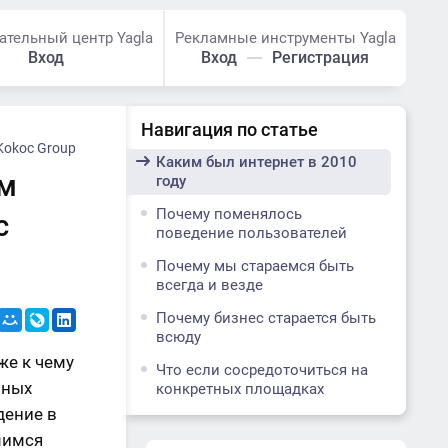
ательный центр Yagla
Рекламные инструменты Yagla
Вход
Вход
Регистрация
Навигация по статье
Kokoc Group
Каким был интернет в 2010
ам
году
Почему поменялось
c
поведение пользователей
Почему мы стараемся быть
всегда и везде
Почему бизнес старается быть
всюду
же к чему
Что если сосредоточиться на
пных
конкретных площадках
дение в
мимся