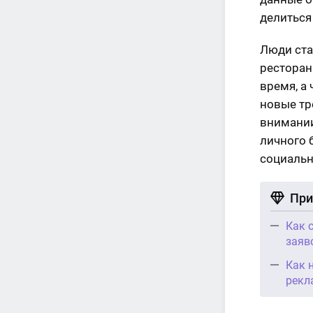
делиться
Люди ста
ресторан
время, а
новые тр
внимании
личного 
социальн
При
Как 
заяв
Как 
рекл