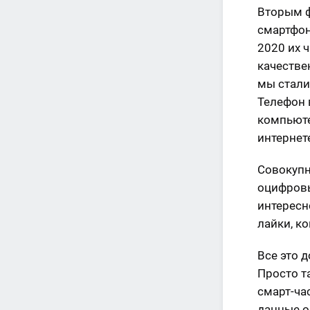
Вторым ф
смартфон
2020 их 
качестве
мы стали
Телефон 
компьюте
интернет
Совокупн
оцифровы
интересно
лайки, к
Все это 
Просто т
смарт-ча
данные о