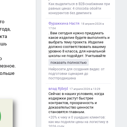
Как выделиться в B2B-снабжении при
равных ценах: 4 способа обойти
конкурентов без демпинга
м
то
Фуражкина Настя
18 апреля 2026 в
года,
17:04
. Вам сегодня нужно придумать
кта
какое изделие будете выполнять и
выбрать тему проекта. Изделие
ишь
должно соответствовать вашему
уровню 8 класса, для начальной
школы не подойдет. Учитывайте
о
это. Оценка будет зависеть от
показать полностью
уровня работы. Структура проекта 1.
лезное.
Титульный лист - Название школы.
Нейросети для создания видео: от
больше
- Тип работы: «Проектная работа». -
подготовки сценария до
Тема проекта. - Кто выполнил:
постпродакшена
ФИО, класс. - Кто проверил: ФИО,
должность учителя. - Город, год. 2.
влад Rjibrjd
17 апреля 2026 в 13:29
Введение - Актуальность темы
Сейчас в наших условиях, когда
(почему это важно). - Цель и
издержки растут быстрее
задачи проекта. - Объект и предмет
контрактов, прозрачность и
исследования. - Методы работы. 3.
доказательство ценности
Основная часть - Теоретическая
становятся главным.
глава: что известно по теме,
+20% к чеку и 0 ушедших клиентов:
основные понятия. - Практическая
как мы подняли цены на логистику в
глава: что сделано (исследование,
2026 году