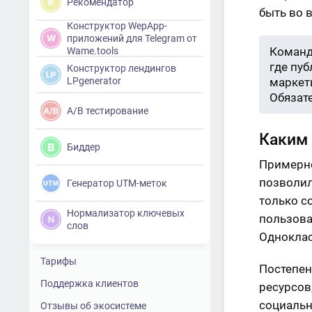
Рекомендатор
быть во 
Конструктор WepApp-
приложений для Telegram от
Команд
Wame.tools
где пу
Конструктор лендингов
LPgenerator
маркети
Обязат
A/B тестирование
Каким 
Биддер
Примерно
позволил
Генератор UTM-меток
только с
Нормализатор ключевых
пользова
слов
Одноклас
Тарифы
Постепен
Поддержка клиентов
ресурсов
социальн
Отзывы об экосистеме