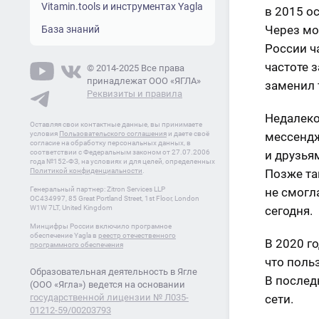
Vitamin.tools и инструментах Yagla
в 2015 о
Через мо
База знаний
России ч
частоте 
© 2014-2025 Все права
принадлежат ООО «ЯГЛА»
заменил 
Реквизиты и правила
Недалеко
Оставляя свои контактные данные, вы принимаете
условия
Пользовательского соглашения
и даете своё
мессендж
согласие на обработку персональных данных, в
соответствии с Федеральным законом от 27.07.2006
и друзья
года №152-ФЗ, на условиях и для целей, определенных
Политикой конфиденциальности
.
Позже та
Генеральный партнер: Zitron Services LLP
не смогл
OC434997, 85 Great Portland Street, 1st Floor, London
W1W 7LT, United Kingdom
сегодня.
Минцифры России включило програмное
обеспечение Yagla в
реестр отечественного
В 2020 го
программного обеспечения
что поль
Образовательная деятельность в Ягле
В послед
(ООО «Ягла») ведется на основании
государственной лицензии № Л035-
сети.
01212-59/00203793