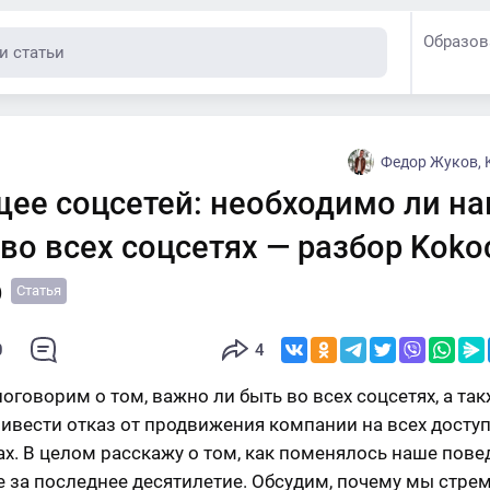
Образов
Федор Жуков, 
щее соцсетей: необходимо ли н
во всех соцсетях — разбор Koko
p
Статья
0
4
оговорим о том, важно ли быть во всех соцсетях, а так
ивести отказ от продвижения компании на всех досту
х. В целом расскажу о том, как поменялось наше пове
е за последнее десятилетие. Обсудим, почему мы стре