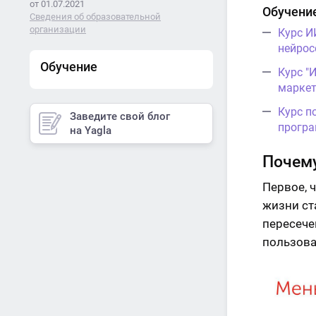
от 01.07.2021
Обучение
Сведения об образовательной
организации
Курс И
нейрос
Обучение
Курс "
маркет
Курс п
Заведите свой блог
програ
на Yagla
Почему
Первое, 
жизни ст
пересече
пользова