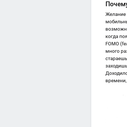
Почему
Желание 
мобильны
возможно
когда по
FOMO (fea
много ра
стараешь
заходишь
Доходило
времени, 