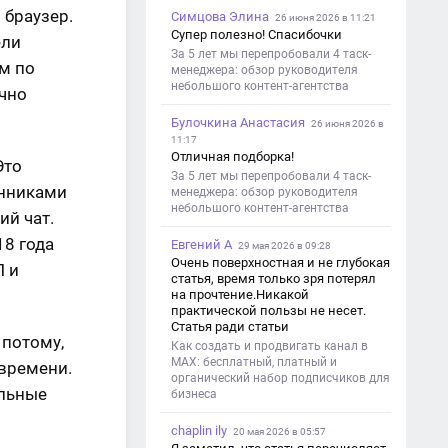
 браузер.
Симцова Элина
26 июня 2026 в 11:21
Супер полезно! Спасибочки
ели
За 5 лет мы перепробовали 4 таск-
ом по
менеджера: обзор руководителя
небольшого контент-агентства
ично
Булочкина Анастасия
26 июня 2026 в
11:17
Отличная подборка!
Это
За 5 лет мы перепробовали 4 таск-
енниками
менеджера: обзор руководителя
небольшого контент-агентства
ий чат.
18 года
Евгений А
29 мая 2026 в 09:28
Очень поверхностная и не глубокая
П и
статья, время только зря потерял
на прочтение.Никакой
практической пользы не несет.
Статья ради статьи
 потому,
Как создать и продвигать канал в
MAX: бесплатный, платный и
 времени.
органический набор подписчиков для
альные
бизнеса
chaplin ily
20 мая 2026 в 05:57