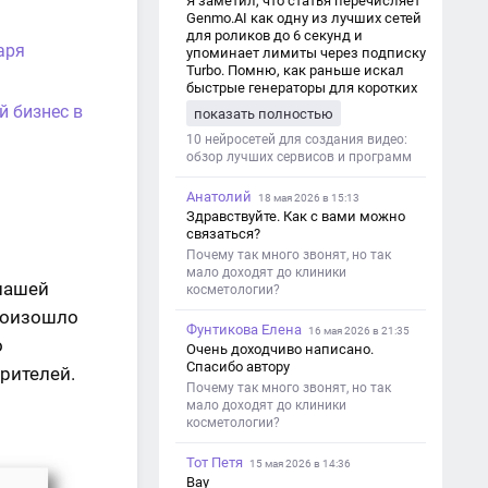
Я заметил, что статья перечисляет
Genmo.AI как одну из лучших сетей
для роликов до 6 секунд и
аря
упоминает лимиты через подписку
Turbo. Помню, как раньше искал
быстрые генераторы для коротких
роликов — интересно увидеть
й бизнес в
показать полностью
такой обзор именно с акцентом на
ограничения и подпись. Image V2
10 нейросетей для создания видео:
обзор лучших сервисов и программ
Анатолий
18 мая 2026 в 15:13
Здравствуйте. Как с вами можно
связаться?
Почему так много звонят, но так
мало доходят до клиники
 нашей
косметологии?
произошло
Фунтикова Елена
16 мая 2026 в 21:35
о
Очень доходчиво написано.
Спасибо автору
рителей.
Почему так много звонят, но так
мало доходят до клиники
косметологии?
Тот Петя
15 мая 2026 в 14:36
Вау