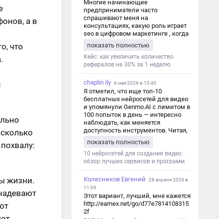
Многие начинающие
е
предприниматели часто
спрашивают меня на
онов, а в
консультациях, какую роль играет
seo в цифровом маркетинге , когда
мы только знакомимся и
показать полностью
о, что
обсуждаем их проект:
https://aseotop.com/kakuyu-rol-igraet-
Кейс: как увеличить количество
.
seo-v-czifrovom-marketinge/
рефералов на 30% за 1 неделю
chaplin ily
м
6 мая 2026 в 10:40
Я отметил, что ище топ-10
бесплатных нейросетей для видео
и упомянули Genmo.AI с лимитом в
100 попыток в день — интересно
ально
наблюдать, как меняется
доступность инструментов. Читая,
асколько
вспомнил прошлые эксперименты
показать полностью
 похвалу:
с короткими клипами в телеграм-
каналах YAGLA и Kokoc Group. Flux 2
10 нейросетей для создания видео:
обзор лучших сервисов и программ
ры жизни.
Колесников Евгений
28 апреля 2026 в
11:09
 надевают
Этот вариант, лучший, мне кажется
http://earnex.net/go/d77e7814108315
ют
2f
ают