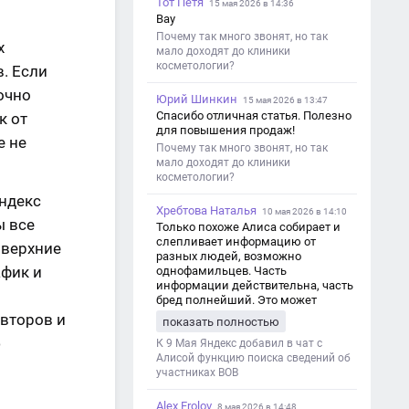
Тот Петя
15 мая 2026 в 14:36
Вау
Почему так много звонят, но так
х
мало доходят до клиники
косметологии?
в. Если
очно
Юрий Шинкин
15 мая 2026 в 13:47
Спасибо отличная статья. Полезно
к от
для повышения продаж!
е не
Почему так много звонят, но так
мало доходят до клиники
косметологии?
ндекс
Хребтова Наталья
10 мая 2026 в 14:10
ы все
Только похоже Алиса собирает и
слепливает информацию от
 верхние
разных людей, возможно
афик и
однофамильцев. Часть
информации действительна, часть
бред полнейший. Это может
привести к путанице и
авторов и
показать полностью
дезинформации
ю
К 9 Мая Яндекс добавил в чат с
Алисой функцию поиска сведений об
участниках ВОВ
Alex Frolov
8 мая 2026 в 14:48