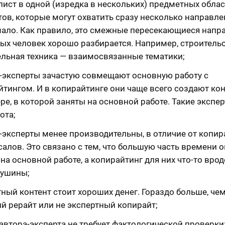
ист в одной (изредка в нескольких) предметных облас
ов, которые могут охватить сразу несколько направле
мало. Как правило, это смежные пересекающиеся напр
рых человек хорошо разбирается. Например, строитель
ельная техника — взаимосвязанные тематики;
-эксперты зачастую совмещают основную работу с
йтингом. И в копирайтинге они чаще всего создают кон
ре, в которой заняты на основной работе. Такие экспе
ота;
-эксперты менее производительны, в отличие от копир
алов. Это связано с тем, что большую часть времени 
на основной работе, а копирайтинг для них что-то врод
душины;
ный контент стоит хороших денег. Гораздо больше, че
й рерайт или не экспертный копирайт;
автора-эксперта не требует фактологической проверки