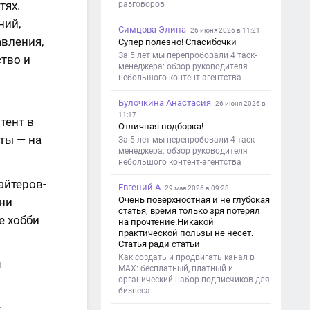
тях.
разговоров
ний,
Симцова Элина
26 июня 2026 в 11:21
авления,
Супер полезно! Спасибочки
За 5 лет мы перепробовали 4 таск-
ство и
менеджера: обзор руководителя
небольшого контент-агентства
Булочкина Анастасия
26 июня 2026 в
11:17
тент в
Отличная подборка!
рты — на
За 5 лет мы перепробовали 4 таск-
менеджера: обзор руководителя
небольшого контент-агентства
айтеров-
Евгений А
29 мая 2026 в 09:28
Очень поверхностная и не глубокая
они
статья, время только зря потерял
е хобби
на прочтение.Никакой
практической пользы не несет.
Статья ради статьи
Как создать и продвигать канал в
м
MAX: бесплатный, платный и
органический набор подписчиков для
бизнеса
;