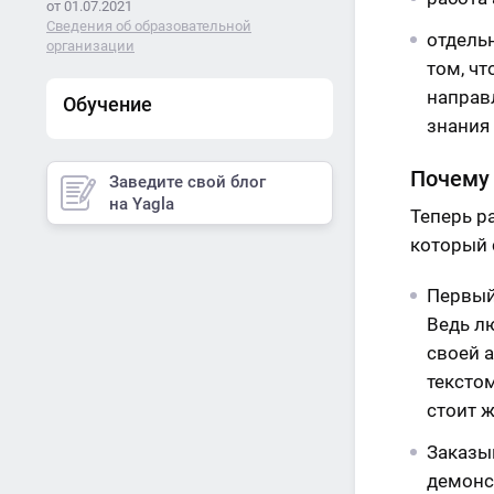
от 01.07.2021
Сведения об образовательной
отдель
организации
том, ч
направл
Обучение
знания
Почему 
Заведите свой блог
на Yagla
Теперь р
который 
Первый 
Ведь л
своей 
текстом
стоит 
Заказыв
демонс