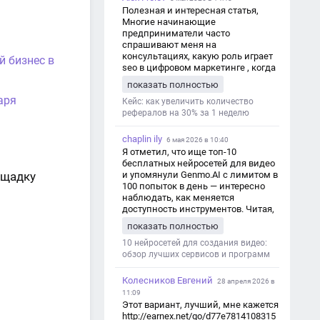
Полезная и интересная статья,
Многие начинающие
предприниматели часто
спрашивают меня на
консультациях, какую роль играет
й бизнес в
seo в цифровом маркетинге , когда
мы только знакомимся и
показать полностью
обсуждаем их проект:
аря
https://aseotop.com/kakuyu-rol-igraet-
Кейс: как увеличить количество
seo-v-czifrovom-marketinge/
рефералов на 30% за 1 неделю
chaplin ily
6 мая 2026 в 10:40
Я отметил, что ище топ-10
бесплатных нейросетей для видео
ощадку
и упомянули Genmo.AI с лимитом в
100 попыток в день — интересно
наблюдать, как меняется
доступность инструментов. Читая,
вспомнил прошлые эксперименты
показать полностью
с короткими клипами в телеграм-
каналах YAGLA и Kokoc Group. Flux 2
10 нейросетей для создания видео:
обзор лучших сервисов и программ
Колесников Евгений
28 апреля 2026 в
11:09
Этот вариант, лучший, мне кажется
http://earnex.net/go/d77e7814108315