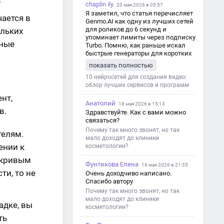
chaplin ily
20 мая 2026 в 05:57
Я заметил, что статья перечисляет
ается в
Genmo.AI как одну из лучших сетей
для роликов до 6 секунд и
ольких
упоминает лимиты через подписку
тные
Turbo. Помню, как раньше искал
быстрые генераторы для коротких
роликов — интересно увидеть
показать полностью
такой обзор именно с акцентом на
ограничения и подпись. Image V2
10 нейросетей для создания видео:
обзор лучших сервисов и программ
нт,
Анатолий
18 мая 2026 в 15:13
в.
Здравствуйте. Как с вами можно
связаться?
Почему так много звонят, но так
телям.
мало доходят до клиники
ении к
косметологии?
 кривым
Фунтикова Елена
16 мая 2026 в 21:35
ти, то не
Очень доходчиво написано.
Спасибо автору
Почему так много звонят, но так
мало доходят до клиники
адке, вы
косметологии?
ть