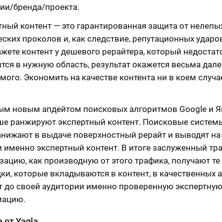
ии/бренда/проекта.
тный контент — это гарантированная защита от нелепы
ских проколов и, как следствие, репутационных ударо
ажете контент у дешевого рерайтера, который недостат
тся в нужную область, результат окажется весьма дале
ого. Экономить на качестве контента ни в коем случа
ым новым апдейтом поисковых алгоритмов Google и Я
ше ранжируют экспертный контент. Поисковые систем
анижают в выдаче поверхностный рерайт и выводят на
и именно экспертный контент. В итоге заслуженный тр
ацию, как производную от этого трафика, получают те
ки, которые вкладываются в контент, в качественных 
т до своей аудитории именно проверенную экспертну
мацию.
 от Yagla