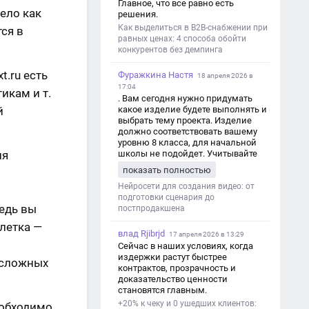
Главное, что все равно есть
ело как
решения.
Как выделиться в B2B-снабжении при
ся в
равных ценах: 4 способа обойти
конкурентов без демпинга
t.ru есть
Фуражкина Настя
18 апреля 2026 в
17:04
икам и т.
. Вам сегодня нужно придумать
й
какое изделие будете выполнять и
выбрать тему проекта. Изделие
должно соответствовать вашему
уровню 8 класса, для начальной
ия
школы не подойдет. Учитывайте
это. Оценка будет зависеть от
показать полностью
уровня работы. Структура проекта 1.
Титульный лист - Название школы.
Нейросети для создания видео: от
- Тип работы: «Проектная работа». -
подготовки сценария до
Ведь вы
Тема проекта. - Кто выполнил:
постпродакшена
ФИО, класс. - Кто проверил: ФИО,
улетка —
должность учителя. - Город, год. 2.
влад Rjibrjd
17 апреля 2026 в 13:29
Введение - Актуальность темы
Сейчас в наших условиях, когда
(почему это важно). - Цель и
издержки растут быстрее
есложных
задачи проекта. - Объект и предмет
контрактов, прозрачность и
исследования. - Методы работы. 3.
доказательство ценности
Основная часть - Теоретическая
становятся главным.
глава: что известно по теме,
+20% к чеку и 0 ушедших клиентов:
еобходимо
основные понятия. - Практическая