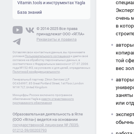
специал
Vitamin.tools и инструментах Yagla
Эксперт
База знаний
очень 
в кото
© 2014-2025 Все права
строит
принадлежат ООО «ЯГЛА»
Реквизиты и правила
авторы
копира
Оставляя свои контактные данные, вы принимаете
условия
Пользовательского соглашения
и даете своё
той сфе
согласие на обработку персональных данных, в
соответствии с Федеральным законом от 27.07.2006
вес зол
года №152-ФЗ, на условиях и для целей, определенных
Политикой конфиденциальности
.
авторы
Генеральный партнер: Zitron Services LLP
OC434997, 85 Great Portland Street, 1st Floor, London
универс
W1W 7LT, United Kingdom
заняты 
Минцифры России включило програмное
обеспечение Yagla в
реестр отечественного
или от
программного обеспечения
эксперт
Образовательная деятельность в Ягле
(ООО «Ягла») ведется на основании
обычны
государственной лицензии № Л035-
01212-59/00203793
работа 