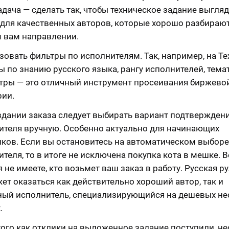
дача — сделать так, чтобы техническое задание выгляд
 для качественных авторов, которые хорошо разбирают
 вам направлении.
овать фильтры по исполнителям. Так, например, на Tex
 по знанию русского языка, рангу исполнителей, темат
ьтры — это отличный инструмент просеивания биржево
рии.
здании заказа следует выбирать вариант подтвержден
ителя вручную. Особенно актуально для начинающих
иков. Если вы остановитесь на автоматическом выборе
теля, то в итоге не исключена покупка кота в мешке. 
 не имеете, кто возьмет ваш заказ в работу. Русская р
ет оказаться как действительно хороший автор, так и
ный исполнитель, специализирующийся на дешевых н
.
того как отклики на выложенное задание поступили, н