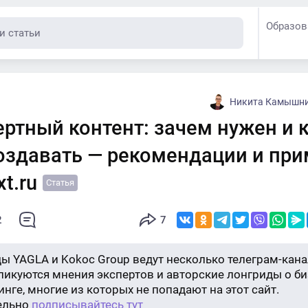
Образов
Никита Камышник
ртный контент: зачем нужен и 
создавать — рекомендации и пр
xt.ru
Статья
2
7
ы YAGLA и Kokoc Group ведут несколько телеграм-кана
бликуются мнения экспертов и авторские лонгриды о би
нге, многие из которых не попадают на этот сайт.
ельно
подписывайтесь тут