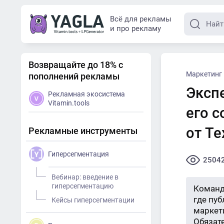
Всё для рекламы
и про рекламу
Возвращайте до 18% с
Маркетинг
пополнений рекламы
Экспе
Рекламная экосистема
Vitamin.tools
его 
от Te
Рекламные инструменты
Гиперсегментация
2504
Вебинар: введение в
гиперсегментацию
Команд
где пу
Кейсы гиперсегментации
маркети
Обязат