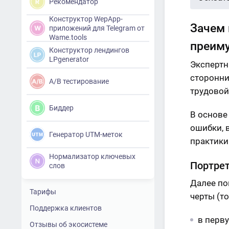
Рекомендатор
Конструктор WepApp-
Зачем 
приложений для Telegram от
Wame.tools
преим
Конструктор лендингов
LPgenerator
Экспертн
сторонни
A/B тестирование
трудовой
Биддер
В основе
ошибки, 
Генератор UTM-меток
практики
Нормализатор ключевых
Портрет
слов
Далее по
Тарифы
черты (то
Поддержка клиентов
в перву
Отзывы об экосистеме