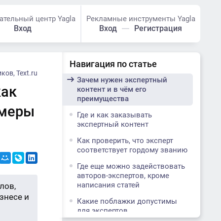
ательный центр Yagla
Рекламные инструменты Yagla
Вход
Вход
Регистрация
Навигация по статье
ов, Text.ru
Зачем нужен экспертный
как
контент и в чём его
преимущества
имеры
Где и как заказывать
экспертный контент
Как проверить, что эксперт
соответствует гордому званию
Где еще можно задействовать
авторов-экспертов, кроме
написания статей
лов,
знесе и
Какие поблажки допустимы
для экспертов