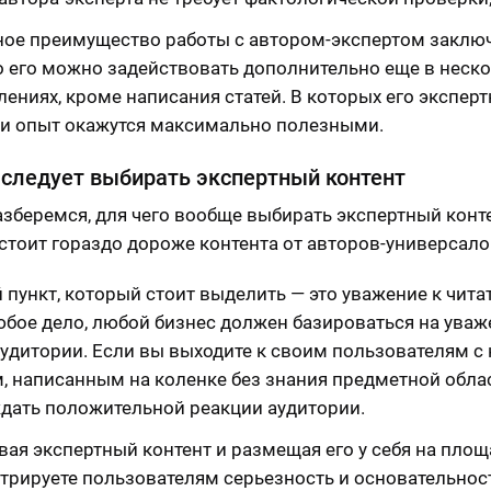
ное преимущество работы с автором-экспертом заключ
то его можно задействовать дополнительно еще в неск
ениях, кроме написания статей. В которых его экспер
 и опыт окажутся максимально полезными.
следует выбирать экспертный контент
азберемся, для чего вообще выбирать экспертный конте
стоит гораздо дороже контента от авторов-универсало
пункт, который стоит выделить — это уважение к чита
юбое дело, любой бизнес должен базироваться на уваж
аудитории. Если вы выходите к своим пользователям с
, написанным на коленке без знания предметной облас
ждать положительной реакции аудитории.
ая экспертный контент и размещая его у себя на площ
трируете пользователям серьезность и основательнос