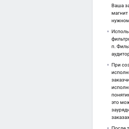
Ваша за
магнит
нужном
Использ
фильтры
п. Фил
аудито
При со
исполн
заказч
исполни
понятия
это мож
зауряд
заказах
После 