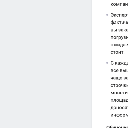
компан
Экспер
фактиче
вы зак
погрузи
ожидаем
стоит.
С кажд
все вы
чаще з
строчк
монетиз
площад
донося
инфор
Обучение