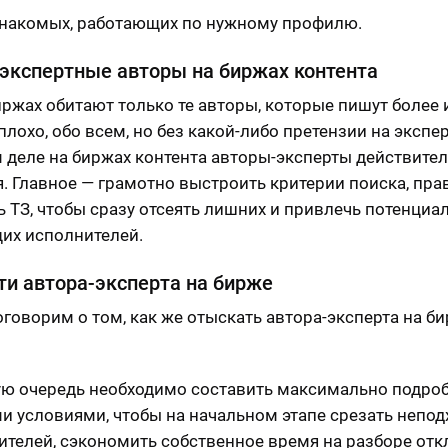
знакомых, работающих по нужному профилю.
 экспертные авторы на биржах контента
иржах обитают только те авторы, которые пишут более 
плохо, обо всем, но без какой-либо претензии на экспе
 деле на биржах контента авторы-эксперты действите
я. Главное — грамотно выстроить критерии поиска, пр
ь ТЗ, чтобы сразу отсеять лишних и привлечь потенциа
их исполнителей.
ти автора-эксперта на бирже
оговорим о том, как же отыскать автора-эксперта на б
ую очередь необходимо составить максимально подро
ми условиями, чтобы на начальном этапе срезать непо
ителей, сэкономить собственное время на разборе отк