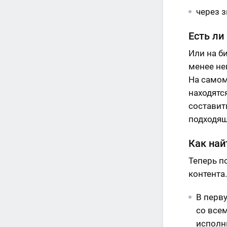
через 
Есть ли
Или на б
менее не
На самом
находятс
составит
подходящ
Как най
Теперь п
контента.
В перв
со все
исполн