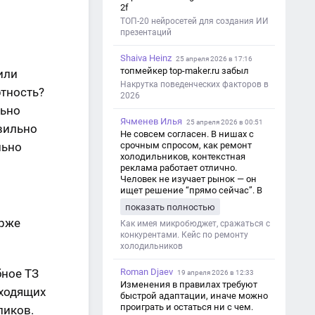
2f
ТОП-20 нейросетей для создания ИИ
презентаций
Shaiva Heinz
25 апреля 2026 в 17:16
топмейкер top-maker.ru забыл
или
Накрутка поведенческих факторов в
ртность?
2026
льно
Ячменев Илья
25 апреля 2026 в 00:51
авильно
Не совсем согласен. В нишах с
льно
срочным спросом, как ремонт
холодильников, контекстная
реклама работает отлично.
Человек не изучает рынок — он
ищет решение “прямо сейчас”. В
этот момент Яндекс Директ как раз
показать полностью
и ловит самый горячий трафик,
ирже
тогда как SEO в таких задачах
Как имея микробюджет, сражаться с
просто не успевает.
конкурентами. Кейс по ремонту
холодильников
бное ТЗ
Roman Djaev
19 апреля 2026 в 12:33
Изменения в правилах требуют
дходящих
быстрой адаптации, иначе можно
проиграть и остаться ни с чем.
ликов.