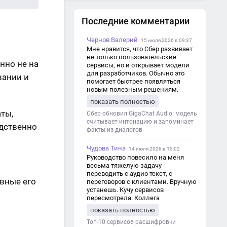
Последние комментарии
Чернов Валерий
15 июля 2026 в 09:37
Мне нравится, что Сбер развивает
не только пользовательские
нно не на
сервисы, но и открывает модели
для разработчиков. Обычно это
вании и
помогает быстрее появляться
новым полезным решениям.
показать полностью
аты,
Сбер обновил GigaChat Audio: модель
считывает интонацию и запоминает
едственно
факты из диалогов
Чудова Тина
14 июля 2026 в 15:02
Руководство повесило на меня
весьма тяжелую задачу -
переводить с аудио текст, с
вные его
переговоров с клиентами. Вручную
устанешь. Кучу сервисов
пересмотрела. Коллега
посоветовал Speech2Text. Весьма
показать полностью
хорошо переводит. Мало
редактировать по итогу. Советую.
Топ-10 сервисов расшифровки