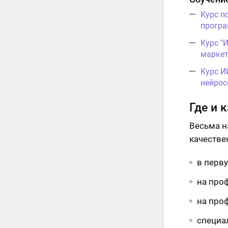
Курс п
програ
Курс "
маркет
Курс И
нейрос
Где и 
Весьма н
качестве
в перву
на про
на про
специал