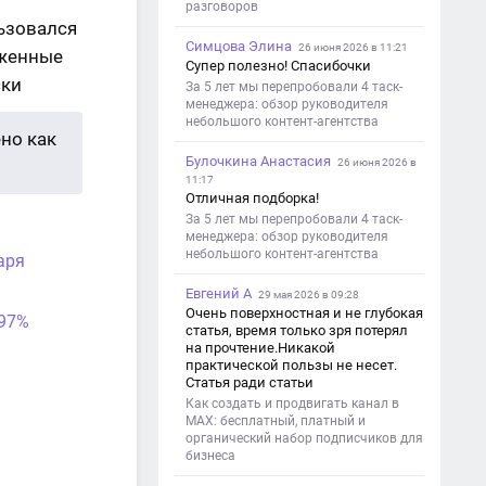
разговоров
ьзовался
Симцова Элина
26 июня 2026 в 11:21
уженные
Супер полезно! Спасибочки
ски
За 5 лет мы перепробовали 4 таск-
менеджера: обзор руководителя
небольшого контент-агентства
но как
Булочкина Анастасия
26 июня 2026 в
11:17
Отличная подборка!
За 5 лет мы перепробовали 4 таск-
менеджера: обзор руководителя
небольшого контент-агентства
аря
Евгений А
29 мая 2026 в 09:28
Очень поверхностная и не глубокая
 97%
статья, время только зря потерял
на прочтение.Никакой
практической пользы не несет.
Статья ради статьи
Как создать и продвигать канал в
MAX: бесплатный, платный и
органический набор подписчиков для
бизнеса