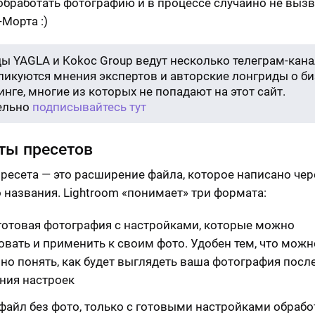
обработать фотографию и в процессе случайно не вызв
-Морта :)
ы YAGLA и Kokoc Group ведут несколько телеграм-кана
бликуются мнения экспертов и авторские лонгриды о би
нге, многие из которых не попадают на этот сайт.
ельно
подписывайтесь тут
ты пресетов
ресета — это расширение файла, которое написано чер
о названия. Lightroom «понимает» три формата:
готовая фотография с настройками, которые можно
овать и применить к своим фото. Удобен тем, что можн
но понять, как будет выглядеть ваша фотография посл
ния настроек
файл без фото, только с готовыми настройками обрабо