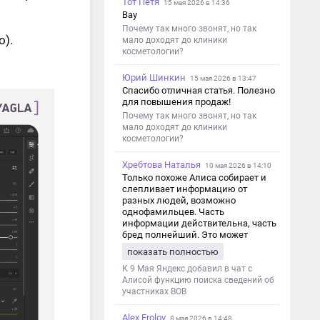
Тот Петя
15 мая 2026 в 14:36
Вау
Почему так много звонят, но так
о).
мало доходят до клиники
косметологии?
Юрий Шинкин
15 мая 2026 в 13:47
Спасибо отличная статья. Полезно
для повышения продаж!
Почему так много звонят, но так
мало доходят до клиники
косметологии?
Хребтова Наталья
10 мая 2026 в 14:10
Только похоже Алиса собирает и
слепливает информацию от
разных людей, возможно
однофамильцев. Часть
информации действительна, часть
бред полнейший. Это может
привести к путанице и
показать полностью
дезинформации
К 9 Мая Яндекс добавил в чат с
Алисой функцию поиска сведений об
участниках ВОВ
Alex Frolov
8 мая 2026 в 14:48