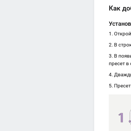
Как до
Установ
Открой
В стро
В появ
пресет в
Дважды
Пресет