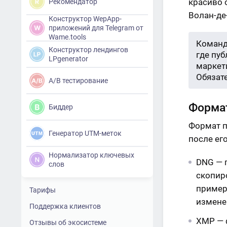
красиво 
Рекомендатор
Волан-де
Конструктор WepApp-
приложений для Telegram от
Wame.tools
Команд
Конструктор лендингов
где пу
LPgenerator
маркети
Обязат
A/B тестирование
Форма
Биддер
Формат п
Генератор UTM-меток
после ег
Нормализатор ключевых
DNG — 
слов
скопир
пример
Тарифы
измене
Поддержка клиентов
XMP — 
Отзывы об экосистеме