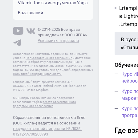
Vitamin.tools и инструментах Yagla
Lrtemp
База знаний
в Ligh
.Lrtem
© 2014-2025 Все права
принадлежат ООО «ЯГЛА»
В русс
Реквизиты и правила
«Стили
Оставляя свои контактные данные, вы принимаете
условия
Пользовательского соглашения
и даете своё
согласие на обработку персональных данных, в
Обучение
соответствии с Федеральным законом от 27.07.2006
года №152-ФЗ, на условиях и для целей, определенных
Курс И
Политикой конфиденциальности
.
нейрос
Генеральный партнер: Zitron Services LLP
OC434997, 85 Great Portland Street, 1st Floor, London
W1W 7LT, United Kingdom
Курс п
маркет
Минцифры России включило програмное
обеспечение Yagla в
реестр отечественного
программного обеспечения
Курс п
програ
Образовательная деятельность в Ягле
(ООО «Ягла») ведется на основании
государственной лицензии № Л035-
Где вз
01212-59/00203793