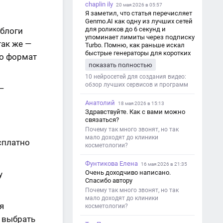
chaplin ily
20 мая 2026 в 05:57
Я заметил, что статья перечисляет
Genmo.AI как одну из лучших сетей
для роликов до 6 секунд и
 блоги
упоминает лимиты через подписку
так же —
Turbo. Помню, как раньше искал
быстрые генераторы для коротких
то формат
роликов — интересно увидеть
показать полностью
такой обзор именно с акцентом на
ограничения и подпись. Image V2
10 нейросетей для создания видео:
обзор лучших сервисов и программ
—
Анатолий
18 мая 2026 в 15:13
Здравствуйте. Как с вами можно
связаться?
Почему так много звонят, но так
мало доходят до клиники
сплатно
косметологии?
Фунтикова Елена
16 мая 2026 в 21:35
Очень доходчиво написано.
у
Спасибо автору
Почему так много звонят, но так
мало доходят до клиники
я
косметологии?
о выбрать