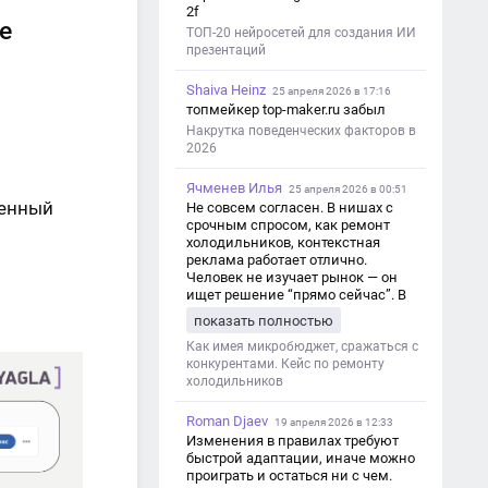
2f
е
ТОП-20 нейросетей для создания ИИ
презентаций
Shaiva Heinz
25 апреля 2026 в 17:16
топмейкер top-maker.ru забыл
Накрутка поведенческих факторов в
2026
Ячменев Илья
25 апреля 2026 в 00:51
женный
Не совсем согласен. В нишах с
срочным спросом, как ремонт
холодильников, контекстная
реклама работает отлично.
Человек не изучает рынок — он
ищет решение “прямо сейчас”. В
этот момент Яндекс Директ как раз
показать полностью
и ловит самый горячий трафик,
тогда как SEO в таких задачах
Как имея микробюджет, сражаться с
просто не успевает.
конкурентами. Кейс по ремонту
холодильников
Roman Djaev
19 апреля 2026 в 12:33
Изменения в правилах требуют
быстрой адаптации, иначе можно
проиграть и остаться ни с чем.