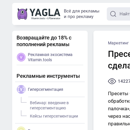
Всё для рекламы
и про рекламу
Возвращайте до 18% с
Маркетинг
пополнений рекламы
Пресе
Рекламная экосистема
Vitamin.tools
сдел
Рекламные инструменты
1422
Гиперсегментация
Пресеты 
обработк
Вебинар: введение в
гиперсегментацию
палочка»
через на
Кейсы гиперсегментации
правильн