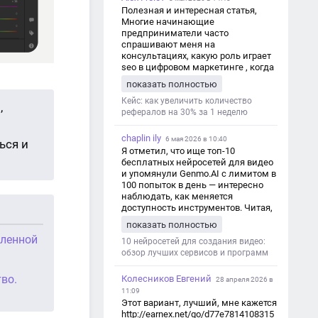
Полезная и интересная статья,
Многие начинающие
предприниматели часто
спрашивают меня на
консультациях, какую роль играет
seo в цифровом маркетинге , когда
мы только знакомимся и
показать полностью
обсуждаем их проект:
https://aseotop.com/kakuyu-rol-igraet-
Кейс: как увеличить количество
,
seo-v-czifrovom-marketinge/
рефералов на 30% за 1 неделю
chaplin ily
6 мая 2026 в 10:40
ься и
Я отметил, что ище топ-10
бесплатных нейросетей для видео
и упомянули Genmo.AI с лимитом в
100 попыток в день — интересно
наблюдать, как меняется
доступность инструментов. Читая,
вспомнил прошлые эксперименты
показать полностью
с короткими клипами в телеграм-
шленной
каналах YAGLA и Kokoc Group. Flux 2
10 нейросетей для создания видео:
обзор лучших сервисов и программ
тво.
Колесников Евгений
28 апреля 2026 в
11:09
Этот вариант, лучший, мне кажется
http://earnex.net/go/d77e7814108315