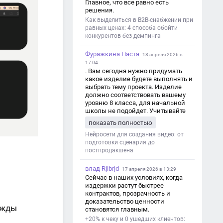
Главное, что все равно есть
решения.
Как выделиться в B2B-снабжении при
равных ценах: 4 способа обойти
конкурентов без демпинга
Фуражкина Настя
18 апреля 2026 в
17:04
. Вам сегодня нужно придумать
какое изделие будете выполнять и
выбрать тему проекта. Изделие
должно соответствовать вашему
уровню 8 класса, для начальной
школы не подойдет. Учитывайте
это. Оценка будет зависеть от
показать полностью
уровня работы. Структура проекта 1.
Титульный лист - Название школы.
Нейросети для создания видео: от
- Тип работы: «Проектная работа». -
подготовки сценария до
Тема проекта. - Кто выполнил:
постпродакшена
ФИО, класс. - Кто проверил: ФИО,
должность учителя. - Город, год. 2.
влад Rjibrjd
17 апреля 2026 в 13:29
Введение - Актуальность темы
Сейчас в наших условиях, когда
(почему это важно). - Цель и
издержки растут быстрее
задачи проекта. - Объект и предмет
контрактов, прозрачность и
исследования. - Методы работы. 3.
доказательство ценности
Основная часть - Теоретическая
ажды
становятся главным.
глава: что известно по теме,
+20% к чеку и 0 ушедших клиентов:
основные понятия. - Практическая