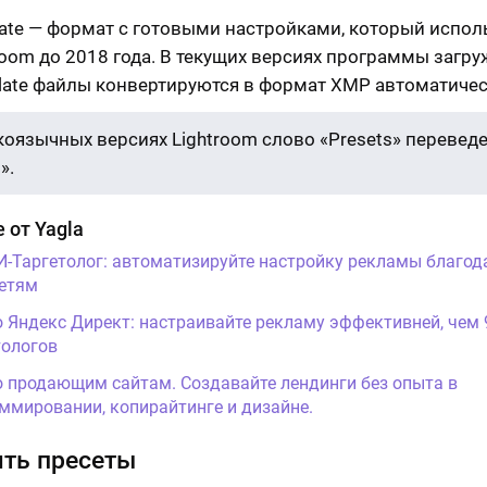
late — формат с готовыми настройками, который испол
troom до 2018 года. В текущих версиях программы загр
plate файлы конвертируются в формат XMP автоматиче
коязычных версиях Lightroom слово «Presets» переведе
».
 от Yagla
И-Таргетолог: автоматизируйте настройку рекламы благод
етям
о Яндекс Директ: настраивайте рекламу эффективней, чем
ологов
о продающим сайтам. Создавайте лендинги без опыта в
ммировании, копирайтинге и дизайне.
ять пресеты