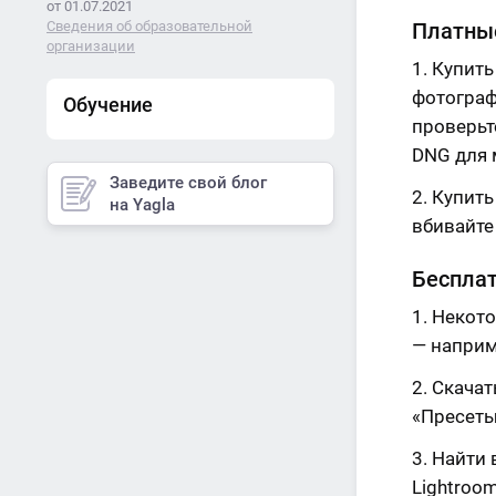
от 01.07.2021
Сведения об образовательной
Платны
организации
Купить
фотограф
Обучение
проверьт
DNG для 
Заведите свой блог
Купить
на Yagla
вбивайте
Беспла
Некото
— наприм
Скачат
«Пресеты
Найти 
Lightroo