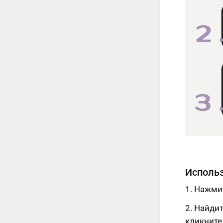
Использ
Нажмит
Найдит
кликните 