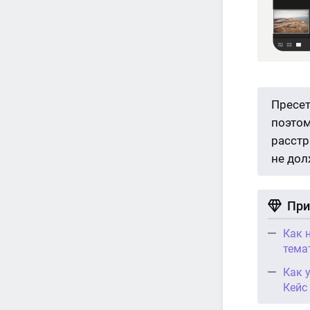
Пресет
поэтом
расстр
не дол
При
Как 
тема
Как 
Кейс