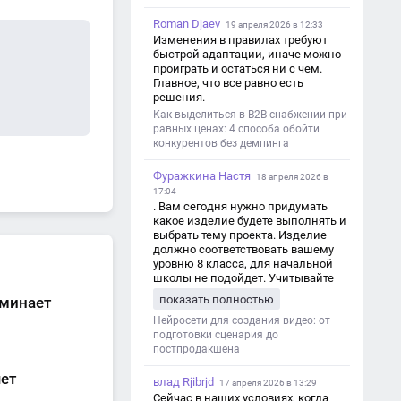
Roman Djaev
19 апреля 2026 в 12:33
Изменения в правилах требуют
быстрой адаптации, иначе можно
проиграть и остаться ни с чем.
Главное, что все равно есть
решения.
Как выделиться в B2B-снабжении при
равных ценах: 4 способа обойти
конкурентов без демпинга
Фуражкина Настя
18 апреля 2026 в
17:04
. Вам сегодня нужно придумать
какое изделие будете выполнять и
выбрать тему проекта. Изделие
должно соответствовать вашему
уровню 8 класса, для начальной
школы не подойдет. Учитывайте
это. Оценка будет зависеть от
показать полностью
оминает
уровня работы. Структура проекта 1.
Титульный лист - Название школы.
Нейросети для создания видео: от
- Тип работы: «Проектная работа». -
подготовки сценария до
Тема проекта. - Кто выполнил:
постпродакшена
ФИО, класс. - Кто проверил: ФИО,
чет
должность учителя. - Город, год. 2.
влад Rjibrjd
17 апреля 2026 в 13:29
Введение - Актуальность темы
Сейчас в наших условиях, когда