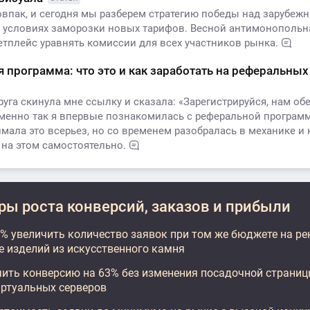
овпак, и сегодня мы разберем стратегию победы над зарубеж
 условиях заморозки новых тарифов. Весной антимонопольн
етплейс уравнять комиссии для всех участников рынка.
 программа: что это и как заработать на реферальны
га скинула мне ссылку и сказала: «Зарегистрируйся, нам об
менно так я впервые познакомилась с реферальной програм
мала это всерьез, но со временем разобралась в механике и 
 на этом самостоятельно.
ы роста конверсий, заказов и прибыли
7% увеличить количество заявок при том же бюджете на ре
е изделий из искусственного камня
чить конверсию на 63% без изменения посадочной страниц
иртуальных серверов