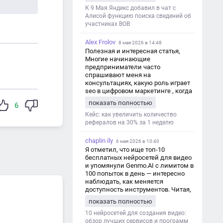
дезинформации
К 9 Мая Яндекс добавил в чат с
Алисой функцию поиска сведений об
участниках ВОВ
Alex Frolov
8 мая 2026 в 14:48
Полезная и интересная статья,
Многие начинающие
предприниматели часто
спрашивают меня на
консультациях, какую роль играет
seo в цифровом маркетинге , когда
мы только знакомимся и
показать полностью
6
обсуждаем их проект:
https://aseotop.com/kakuyu-rol-igraet-
Кейс: как увеличить количество
seo-v-czifrovom-marketinge/
рефералов на 30% за 1 неделю
chaplin ily
6 мая 2026 в 10:40
Я отметил, что ище топ-10
бесплатных нейросетей для видео
и упомянули Genmo.AI с лимитом в
100 попыток в день — интересно
наблюдать, как меняется
доступность инструментов. Читая,
вспомнил прошлые эксперименты
показать полностью
с короткими клипами в телеграм-
каналах YAGLA и Kokoc Group. Flux 2
10 нейросетей для создания видео:
обзор лучших сервисов и программ