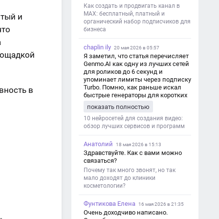
Как создать и продвигать канал в
MAX: бесплатный, платный и
ятый и
органический набор подписчиков для
что
бизнеса
а
chaplin ily
20 мая 2026 в 05:57
лощадкой
Я заметил, что статья перечисляет
Genmo.AI как одну из лучших сетей
для роликов до 6 секунд и
упоминает лимиты через подписку
Turbo. Помню, как раньше искал
вность в
быстрые генераторы для коротких
роликов — интересно увидеть
показать полностью
такой обзор именно с акцентом на
ограничения и подпись. Image V2
10 нейросетей для создания видео:
обзор лучших сервисов и программ
Анатолий
18 мая 2026 в 15:13
Здравствуйте. Как с вами можно
связаться?
Почему так много звонят, но так
мало доходят до клиники
косметологии?
Фунтикова Елена
16 мая 2026 в 21:35
Очень доходчиво написано.