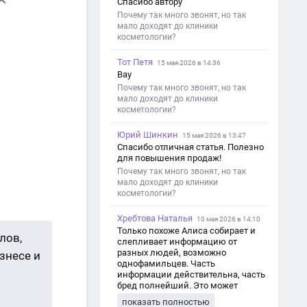
Спасибо автору
Почему так много звонят, но так
мало доходят до клиники
косметологии?
Тот Петя
15 мая 2026 в 14:36
Вау
Почему так много звонят, но так
мало доходят до клиники
косметологии?
Юрий Шинкин
15 мая 2026 в 13:47
Спасибо отличная статья. Полезно
для повышения продаж!
Почему так много звонят, но так
мало доходят до клиники
косметологии?
Хребтова Наталья
10 мая 2026 в 14:10
Только похоже Алиса собирает и
лов,
слепливает информацию от
разных людей, возможно
знесе и
однофамильцев. Часть
информации действительна, часть
бред полнейший. Это может
привести к путанице и
показать полностью