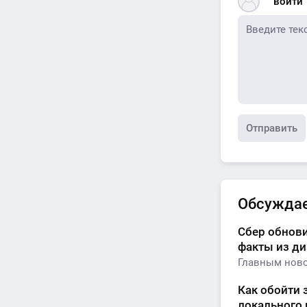
войти
Отправить
Обсужда
Сбер обнови
факты из д
Главным ново
Как обойти 
локального