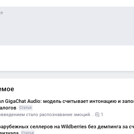
емое
л GigaChat Audio: модель считывает интонацию и зап
иалогов
Статья
введением стало распознавание эмоций. .
1
зарубежных селлеров на Wildberries без демпинга за с
 визуала
Статья