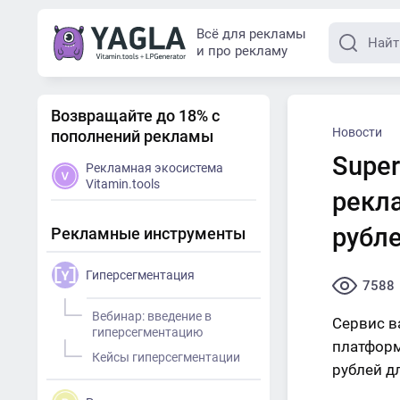
Всё для рекламы
и про рекламу
Возвращайте до 18% с
Новости
пополнений рекламы
Supe
Рекламная экосистема
Vitamin.tools
рекл
рубл
Рекламные инструменты
Гиперсегментация
7588
Вебинар: введение в
Сервис в
гиперсегментацию
платформ
Кейсы гиперсегментации
рублей д