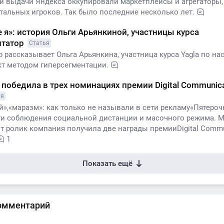
й выдачи Яндекса оккупировали маркетплейсы и агрегаторы,
тальных игроков. Так было последние несколько лет.
не я»: история Ольги Арьянкиной, участницы курса
нтатор
Статья
 рассказывает Ольга Арьянкина, участница курса Yagla по на
кт методом гиперсегментации.
 победила в трех номинациях премии Digital Communica
ья
й»,«маразм»: как только не называли в сети рекламу«Пятероч
и соблюдения социальной дистанции и масочного режима. М
от ролик компания получила две награды премииDigital Commu
1
Показать ещё
омментарий