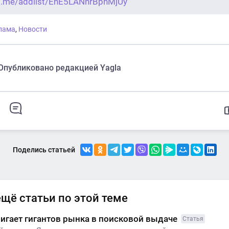
/t.me/addlist/EhE5LANnrBphMjUy
лама
,
Новости
Опубликовано редакцией Yagla
Поделись статьей
ещё статьи по этой теме
игает гигантов рынка в поисковой выдаче
Статья