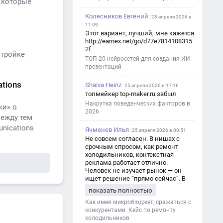
 которые
Колесников Евгений
28 апреля 2026 в
11:09
Этот вариант, лучший, мне кажется
http://earnex.net/go/d77e7814108315
2f
стройке
ТОП-20 нейросетей для создания ИИ
презентаций
tions
Shaiva Heinz
25 апреля 2026 в 17:16
топмейкер top-maker.ru забыл
Накрутка поведенческих факторов в
ки» о
2026
ежду тем
nications
Ячменев Илья
25 апреля 2026 в 00:51
Не совсем согласен. В нишах с
срочным спросом, как ремонт
холодильников, контекстная
реклама работает отлично.
Человек не изучает рынок — он
ищет решение “прямо сейчас”. В
этот момент Яндекс Директ как раз
показать полностью
и ловит самый горячий трафик,
тогда как SEO в таких задачах
Как имея микробюджет, сражаться с
просто не успевает.
конкурентами. Кейс по ремонту
холодильников