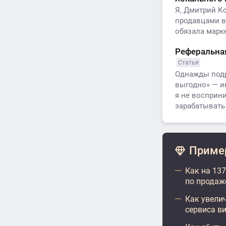
Я, Дмитрий К
продавцами в
обязала марк
Реферальная
Статья
Однажды подру
выгодно» — и
я не восприни
зарабатывать
Пример
Как на 13
по продаж
Как увели
сервиса в