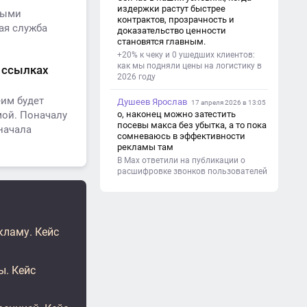
(почему это важно). - Цель и
издержки растут быстрее
ными
задачи проекта. - Объект и предмет
контрактов, прозрачность и
исследования. - Методы работы. 3.
ая служба
доказательство ценности
Основная часть - Теоретическая
становятся главным.
глава: что известно по теме,
+20% к чеку и 0 ушедших клиентов:
основные понятия. - Практическая
как мы подняли цены на логистику в
х ссылках
глава: что сделано (исследование,
2026 году
опрос, создание изделия и т. д.). -
Анализ результатов. 4.
еим будет
Душеев Ярослав
Заключение - Краткие выводы по
17 апреля 2026 в 13:05
проекту. - Достигнута ли цель. -
о, наконец можно затестить
мой. Поначалу
Практическая значимость работы.
посевы макса без убытка, а то пока
начала
5. Список литературы Перечень
сомневаюсь в эффективности
использованных книг, статей,
рекламы там
сайтов. 6. Приложения (по
В Max ответили на публикации о
необходимости) Таблицы,
расшифровке звонков пользователей
фотографии, схемы, анкеты.
кламу. Кейс
ы. Кейс