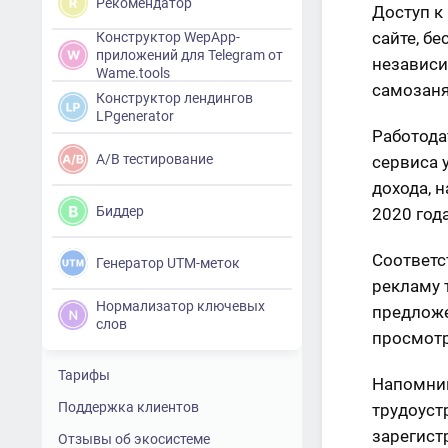
Рекомендатор
Доступ к
сайте, б
Конструктор WepApp-
приложений для Telegram от
независи
Wame.tools
самозаня
Конструктор лендингов
LPgenerator
Работода
A/B тестирование
сервиса 
дохода, н
Биддер
2020 года
Соответс
Генератор UTM-меток
рекламу 
Нормализатор ключевых
предложе
слов
просмотр
Тарифы
Напомним
Поддержка клиентов
трудоуст
зарегист
Отзывы об экосистеме