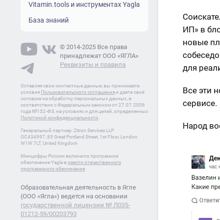
Vitamin.tools и инструментах Yagla
Соискате
База знаний
ИП» в бл
новые пл
© 2014-2025 Все права
собеседо
принадлежат ООО «ЯГЛА»
Реквизиты и правила
для реал
Оставляя свои контактные данные, вы принимаете
Все эти 
условия
Пользовательского соглашения
и даете своё
согласие на обработку персональных данных, в
сервисе.
соответствии с Федеральным законом от 27.07.2006
года №152-ФЗ, на условиях и для целей, определенных
Политикой конфиденциальности
.
Народ во
Генеральный партнер: Zitron Services LLP
OC434997, 85 Great Portland Street, 1st Floor, London
W1W 7LT, United Kingdom
Минцифры России включило програмное
обеспечение Yagla в
реестр отечественного
программного обеспечения
Образовательная деятельность в Ягле
(ООО «Ягла») ведется на основании
государственной лицензии № Л035-
01212-59/00203793