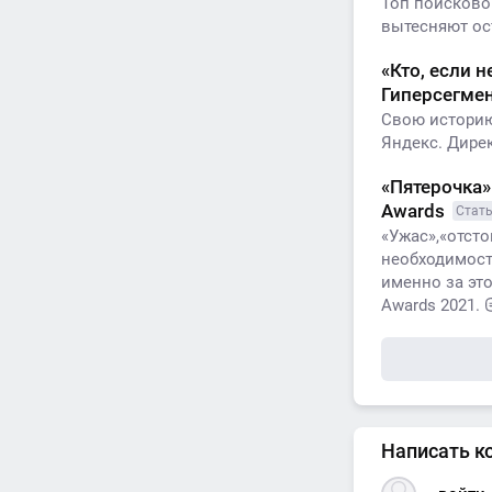
Топ поисково
вытесняют ос
«Кто, если 
Гиперсегме
Свою историю
Яндекс. Дире
«Пятерочка»
Awards
Стат
«Ужас»,«отсто
необходимост
именно за эт
Awards 2021.
Написать к