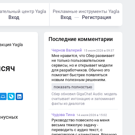
ательный центр Yagla
Рекламные инструменты Yagla
Вход
Вход
Регистрация
Последние комментарии
акция Yagla
Чернов Валерий
15 июля 2026 в 09:37
Мне нравится, что Сбер развивает
не только пользовательские
ысяч
сервисы, но и открывает модели
для разработчиков. Обычно это
помогает быстрее появляться
новым полезным решениям.
показать полностью
Сбер обновил GigaChat Audio: модель
считывает интонацию и запоминает
факты из диалогов
Чудова Тина
14 июля 2026 в 15:02
онусных
Руководство повесило на меня
весьма тяжелую задачу -
переводить с аудио текст, с
переговоров с клиентами. Вручную