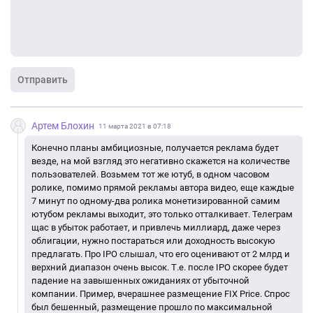
Отправить
Артем Блохин
11 марта 2021 в 07:18
Конечно планы амбициозные, получается реклама будет
везде, на мой взгляд это негативно скажется на количестве
пользователей. Возьмем тот же ютуб, в одном часовом
ролике, помимо прямой рекламы автора видео, еще каждые
7 минут по одному-два ролика монетизированной самим
ютубом рекламы выходит, это только отталкивает. Телеграм
щас в убыток работает, и привлечь миллиард, даже через
облигации, нужно постараться или доходность высокую
предлагать. Про IPO слышал, что его оценивают от 2 млрд и
верхний диапазон очень высок. Т.е. после IPO скорее будет
падение на завышенных ожиданиях от убыточной
компании. Пример, вчерашнее размещение FIX Price. Спрос
был бешенный, размещение прошло по максимальной