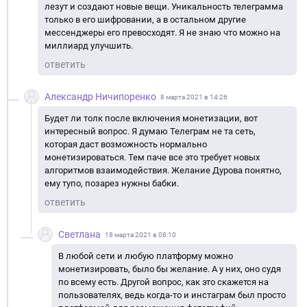
лезут и создают новые вещи. Уникальность телеграмма
только в его шифровании, а в остальном другие
мессенджеры его превосходят. Я не знаю что можно на
миллиард улучшить.
ответить
Александр Ничипоренко
8 марта 2021 в 14:26
Будет ли толк после включения монетизации, вот
интересный вопрос. Я думаю Телеграм не та сеть,
которая даст возможность нормально
монетизироваться. Тем паче все это требует новых
алгоритмов взаимодействия. Желание Дурова понятно,
ему тупо, позарез нужны бабки.
ответить
Светлана
18 марта 2021 в 08:10
В любой сети и любую платформу можно
монетизировать, было бы желание. А у них, оно судя
по всему есть. Другой вопрос, как это скажется на
пользователях, ведь когда-то и инстаграм был просто