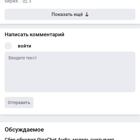
бирже. .
3
Показать ещё
Написать комментарий
войти
Отправить
Обсуждаемое
Сбер обновил GigaChat Audio: модель считывает