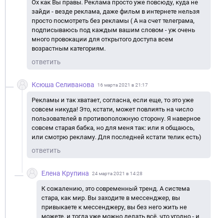
Ох как Вы правы. Реклама просто уже повсюду, куда не
зайди - везде реклама, даже фильм в интернете нельзя
просто посмотреть без рекламы ( А на счет телеграма,
подписываюсь под каждым вашим словом - уж очень
много провокации для открытого доступа всем
возрастным категориям.
ответить
Ксюша Селиванова
16 марта 2021 в 21:17
Рекламы и так хватает, согласна, если еще, то это уже
совсем никуда! Это, кстати, может повлиять на число
пользователей в противоположную сторону. Я наверное
совсем старая бабка, но для меня так: или я общаюсь,
или смотрю рекламу. Для последней кстати телик есть)
ответить
Елена Крупина
24 марта 2021 в 14:28
К сожалению, это современный тренд. А система
стара, как мир. Вы заходите в мессенджер, вы
привыкаете к мессенджеру, вы без него жить не
можете, и тогда уже можно делать всё, что угодно - и