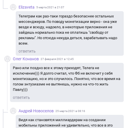
Elizaveta
5 марта 2021 в 21:07
Телеграм как раз-таки гораздо безопаснее остальных
мессенджеров. По поводу монетизации верно - она уже
везде и всюду, надоело, в некоторые приложения не
зайдешь нормально пока не оплатишь "свободу от
рекламы". Но отсюда некуда деться, зарабатывать надо
всем.
ответить
Олег Конанов
27 февраля 2021 в 12:45
Рано или поздно все к этому приходят, Телега не
исключение))) Я долго считал, что Фб не включит у себя
монетизацию, но и это случилось. Понятно, что все время на
голом энтузиазме не вытянешь, нужно на что-то жить
Павлу)))
ответить
Андрей Новоселов
25 марта 2021 в 08:16
Видя как становятся миллиардерам на создании
мобильны приложений не удивительно, что все в это