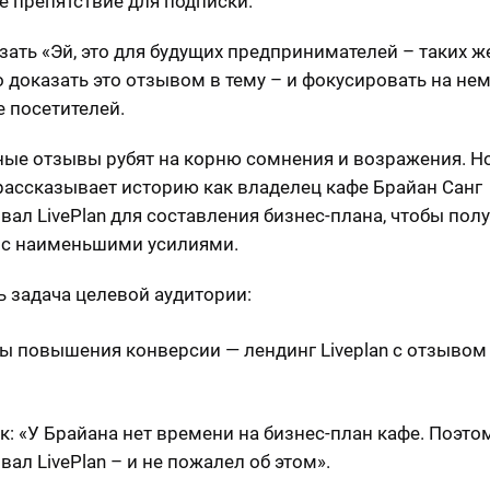
е препятствие для подписки.
зать «Эй, это для будущих предпринимателей – таких же
о доказать это отзывом в тему – и фокусировать на не
 посетителей.
ые отзывы рубят на корню сомнения и возражения. 
рассказывает историю как владелец кафе Брайан Санг
вал LivePlan для составления бизнес-плана, чтобы пол
 с наименьшими усилиями.
ть задача целевой аудитории:
к: «У Брайана нет времени на бизнес-план кафе. Поэто
ал LivePlan – и не пожалел об этом».