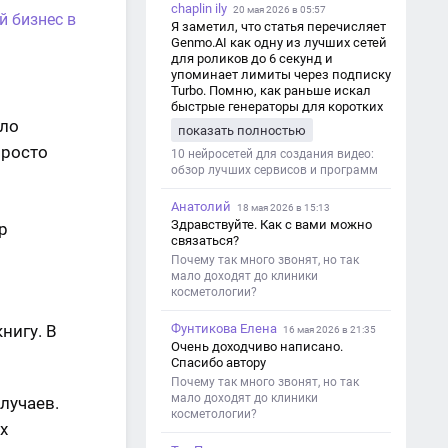
chaplin ily
20 мая 2026 в 05:57
й бизнес в
Я заметил, что статья перечисляет
Genmo.AI как одну из лучших сетей
для роликов до 6 секунд и
упоминает лимиты через подписку
Turbo. Помню, как раньше искал
быстрые генераторы для коротких
роликов — интересно увидеть
сло
показать полностью
такой обзор именно с акцентом на
просто
ограничения и подпись. Image V2
10 нейросетей для создания видео:
обзор лучших сервисов и программ
Анатолий
18 мая 2026 в 15:13
Здравствуйте. Как с вами можно
связаться?
Почему так много звонят, но так
мало доходят до клиники
косметологии?
нигу. В
Фунтикова Елена
16 мая 2026 в 21:35
Очень доходчиво написано.
Спасибо автору
Почему так много звонят, но так
мало доходят до клиники
лучаев.
косметологии?
х