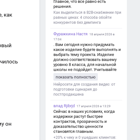
Главное, что все равно есть
решения.
Как выделиться в B2B-снабжении при
, как
равных ценах: 4 способа обойти
м
конкурентов без демпинга
Фуражкина Настя
18 апреля 2026 в
17:04
Новый
. Вам сегодня нужно придумать
какое изделие будете выполнять и
выбрать тему проекта. Изделие
должно соответствовать вашему
училось
уровню 8 класса, для начальной
школы не подойдет. Учитывайте
это. Оценка будет зависеть от
показать полностью
уровня работы. Структура проекта 1.
Титульный лист - Название школы.
Нейросети для создания видео: от
- Тип работы: «Проектная работа». -
подготовки сценария до
Тема проекта. - Кто выполнил:
постпродакшена
ФИО, класс. - Кто проверил: ФИО,
должность учителя. - Город, год. 2.
влад Rjibrjd
17 апреля 2026 в 13:29
Введение - Актуальность темы
Сейчас в наших условиях, когда
(почему это важно). - Цель и
издержки растут быстрее
задачи проекта. - Объект и предмет
контрактов, прозрачность и
му он
исследования. - Методы работы. 3.
доказательство ценности
Основная часть - Теоретическая
становятся главным.
глава: что известно по теме,
+20% к чеку и 0 ушедших клиентов:
основные понятия. - Практическая