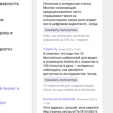
оверность
Полезная и интересная статья,
Многие начинающие
предприниматели часто
спрашивают меня на
ые
консультациях, какую роль играет
seo в цифровом маркетинге , когда
мы только знакомимся и
показать полностью
обсуждаем их проект:
дому и
https://aseotop.com/kakuyu-rol-igraet-
Кейс: как увеличить количество
seo-v-czifrovom-marketinge/
рефералов на 30% за 1 неделю
дного»
chaplin ily
6 мая 2026 в 10:40
Я отметил, что ище топ-10
бесплатных нейросетей для видео
и упомянули Genmo.AI с лимитом в
100 попыток в день — интересно
наблюдать, как меняется
доступность инструментов. Читая,
вспомнил прошлые эксперименты
показать полностью
с короткими клипами в телеграм-
каналах YAGLA и Kokoc Group. Flux 2
10 нейросетей для создания видео:
й бизнес в
обзор лучших сервисов и программ
Колесников Евгений
28 апреля 2026 в
аря
11:09
Этот вариант, лучший, мне кажется
http://earnex.net/go/d77e7814108315