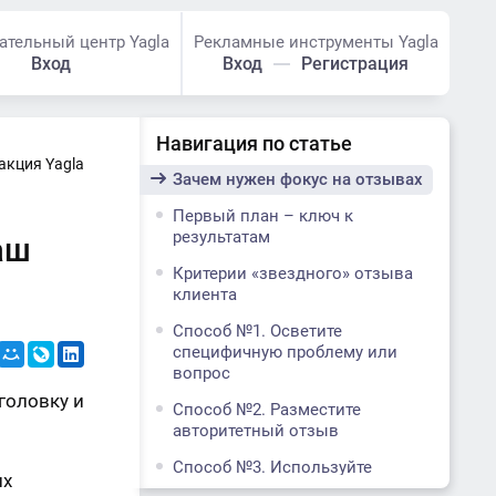
ательный центр Yagla
Рекламные инструменты Yagla
Вход
Вход
Регистрация
Навигация по статье
акция Yagla
Зачем нужен фокус на отзывах
Первый план – ключ к
результатам
аш
Критерии «звездного» отзыва
клиента
Способ №1. Осветите
специфичную проблему или
вопрос
головку и
Способ №2. Разместите
авторитетный отзыв
Способ №3. Используйте
их
модель PAS (проблема –