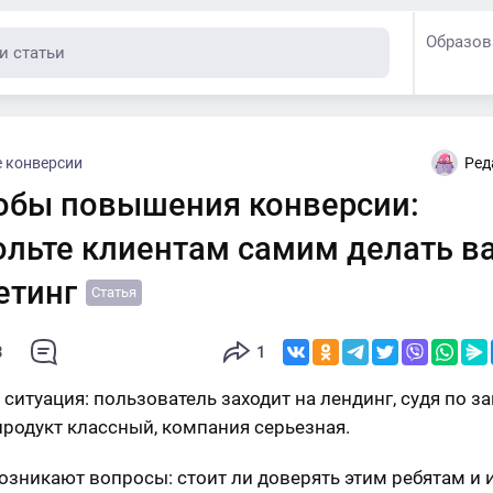
Образов
 конверсии
Ред
обы повышения конверсии:
ольте клиентам самим делать в
етинг
Статья
3
1
 ситуация: пользователь заходит на лендинг, судя по за
 продукт классный, компания серьезная.
озникают вопросы: стоит ли доверять этим ребятам и 