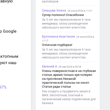
главную
разговоров
Симцова Элина
26 июня 2026 в 11:21
Супер полезно! Спасибочки
За 5 лет мы перепробовали 4 таск-
менеджера: обзор руководителя
небольшого контент-агентства
Булочкина Анастасия
26 июня 2026 в
11:17
Отличная подборка!
За 5 лет мы перепробовали 4 таск-
менеджера: обзор руководителя
есктопным
небольшого контент-агентства
зуют наш
Евгений А
29 мая 2026 в 09:28
Очень поверхностная и не глубокая
статья, время только зря потерял
на прочтение.Никакой
практической пользы не несет.
Статья ради статьи
 97%
Как создать и продвигать канал в
MAX: бесплатный, платный и
органический набор подписчиков для
бизнеса