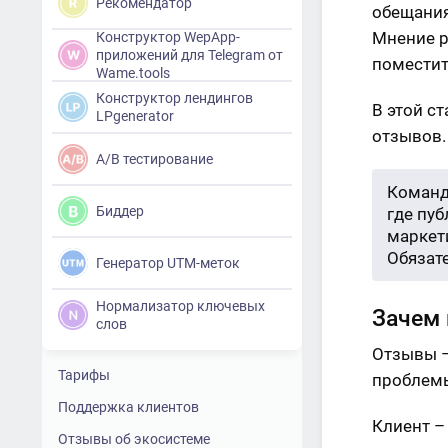
Рекомендатор
обещания
Мнение р
Конструктор WepApp-
приложений для Telegram от
поместит
Wame.tools
Конструктор лендингов
В этой с
LPgenerator
отзывов.
A/B тестирование
Команд
Биддер
где пу
маркети
Обязат
Генератор UTM-меток
Нормализатор ключевых
Зачем 
слов
Отзывы –
Тарифы
проблемы
Поддержка клиентов
Клиент –
Отзывы об экосистеме