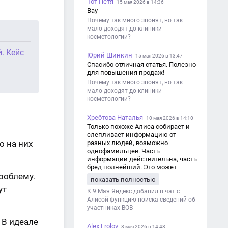
Тот Петя
15 мая 2026 в 14:36
Вау
Почему так много звонят, но так
мало доходят до клиники
косметологии?
. Кейс
Юрий Шинкин
15 мая 2026 в 13:47
Спасибо отличная статья. Полезно
для повышения продаж!
Почему так много звонят, но так
мало доходят до клиники
косметологии?
Хребтова Наталья
10 мая 2026 в 14:10
Только похоже Алиса собирает и
слепливает информацию от
о на них
разных людей, возможно
однофамильцев. Часть
информации действительна, часть
бред полнейший. Это может
роблему.
привести к путанице и
показать полностью
дезинформации
ут
К 9 Мая Яндекс добавил в чат с
Алисой функцию поиска сведений об
участниках ВОВ
 В идеале
Alex Frolov
8 мая 2026 в 14:48