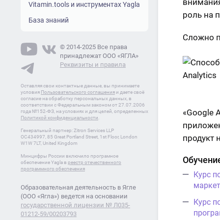
внимания
Vitamin.tools и инструментах Yagla
роль на 
База знаний
Сложно п
© 2014-2025 Все права
принадлежат ООО «ЯГЛА»
Реквизиты и правила
Оставляя свои контактные данные, вы принимаете
условия
Пользовательского соглашения
и даете своё
согласие на обработку персональных данных, в
соответствии с Федеральным законом от 27.07.2006
«Google 
года №152-ФЗ, на условиях и для целей, определенных
Политикой конфиденциальности
.
приложен
Генеральный партнер: Zitron Services LLP
продукт 
OC434997, 85 Great Portland Street, 1st Floor, London
W1W 7LT, United Kingdom
Минцифры России включило програмное
Обучение
обеспечение Yagla в
реестр отечественного
программного обеспечения
Курс п
маркет
Образовательная деятельность в Ягле
(ООО «Ягла») ведется на основании
Курс п
государственной лицензии № Л035-
програ
01212-59/00203793