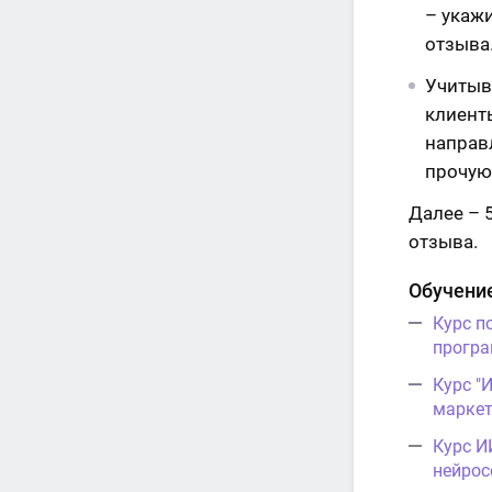
– укаж
отзыва
Учитыв
клиент
направ
прочую 
Далее – 
отзыва.
Обучени
Курс п
програ
Курс "
маркет
Курс И
нейрос