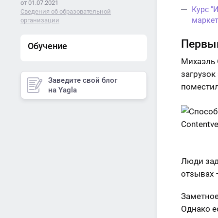
от 01.07.2021
Курс "
Сведения об образовательной
маркет
организации
Первый
Обучение
Михаэль 
загрузок 
Заведите свой блог
поместил
на Yagla
Люди зад
отзывах –
Заметное
Однако е