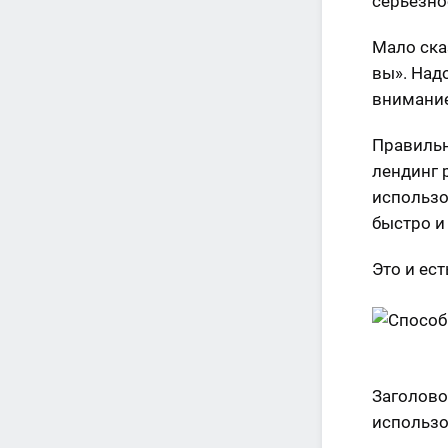
серьезно
Мало ска
вы». Над
внимание
Правильн
лендинг 
использо
быстро и
Это и ес
Заголово
использов