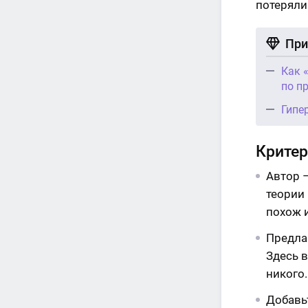
потеряли
При
Как 
по п
Гипе
Критер
Автор –
теории
похож и
Предла
Здесь в
никого.
Добавь