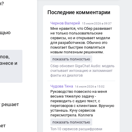
я?
волнение – решение)
Последние комментарии
Способ №4. Привлекайте
внимание заголовком отзыва
Чернов Валерий
15 июля 2026 в 09:37
Способ №5. Покажите
Мне нравится, что Сбер развивает
ощью
не только пользовательские
пользователям лучшую
сервисы, но и открывает модели
версию их самих
для разработчиков. Обычно это
помогает быстрее появляться
Заключение
новым полезным решениям.
лов,
показать полностью
знесе и
Сбер обновил GigaChat Audio: модель
считывает интонацию и запоминает
факты из диалогов
Чудова Тина
14 июля 2026 в 15:02
Руководство повесило на меня
весьма тяжелую задачу -
переводить с аудио текст, с
т решает
переговоров с клиентами. Вручную
устанешь. Кучу сервисов
пересмотрела. Коллега
посоветовал Speech2Text. Весьма
показать полностью
хорошо переводит. Мало
ает
редактировать по итогу. Советую.
Топ-10 сервисов расшифровки