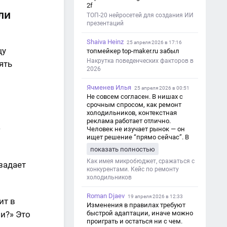
2f
ли
ТОП-20 нейросетей для создания ИИ
презентаций
Shaiva Heinz
25 апреля 2026 в 17:16
цу
топмейкер top-maker.ru забыл
Накрутка поведенческих факторов в
ять
2026
Ячменев Илья
25 апреля 2026 в 00:51
Не совсем согласен. В нишах с
срочным спросом, как ремонт
холодильников, контекстная
реклама работает отлично.
Человек не изучает рынок — он
ищет решение “прямо сейчас”. В
этот момент Яндекс Директ как раз
показать полностью
и ловит самый горячий трафик,
тогда как SEO в таких задачах
Как имея микробюджет, сражаться с
 задает
просто не успевает.
конкурентами. Кейс по ремонту
холодильников
Roman Djaev
19 апреля 2026 в 12:33
ит в
Изменения в правилах требуют
ли?» Это
быстрой адаптации, иначе можно
проиграть и остаться ни с чем.